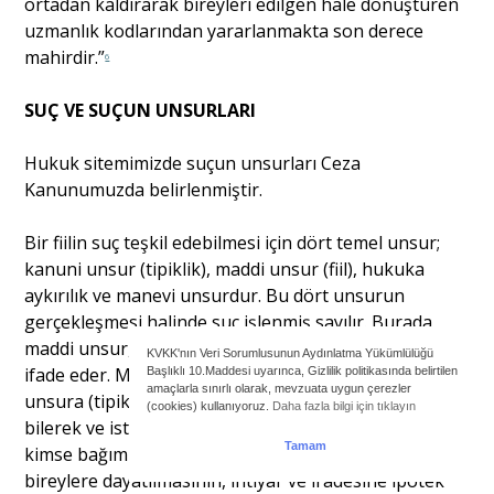
ortadan kaldırarak bireyleri edilgen hale dönüştüren
uzman­lık kodlarından yararlanmakta son derece
mahirdir.”
6
SUÇ VE SUÇUN UNSURLARI
Hukuk sitemimizde suçun unsurları Ceza
Kanunumuzda belirlenmiştir.
Bir fiilin suç teşkil edebilmesi için dört temel unsur;
kanuni unsur (tipiklik), maddi unsur (fiil), hukuka
aykırılık ve manevi unsurdur. Bu dört unsurun
gerçekleşmesi halinde suç işlenmiş sayılır. Burada
maddi unsur, insan yaşamına (bedene) karşı eylemi
KVKK'nın Veri Sorumlusunun Aydınlatma Yükümlülüğü
ifade eder. Manevi unsur (kast) ise failin, kanuni
Başlıklı 10.Maddesi uyarınca, Gizlilik politikasında belirtilen
amaçlarla sınırlı olarak, mevzuata uygun çerezler
unsura (tipiklik) uygun hukuka aykırı fiilini, suçu
(cookies) kullanıyoruz.
Daha fazla bilgi için tıklayın
bilerek ve isteyerek yapmış olmasını ifade eder. Hiç
Tamam
kimse bağımlılık yapan madde veya davranışın
bireylere dayatılmasının, ihtiyâr ve irâdesine ipotek