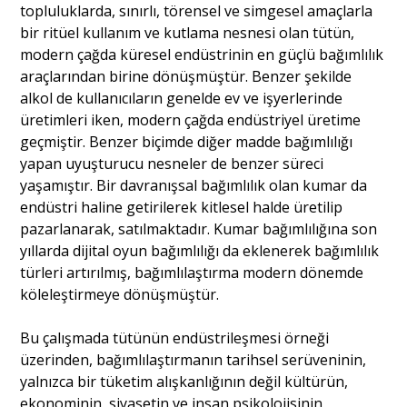
topluluklarda, sınırlı, törensel ve simgesel amaçlarla
bir ritüel kullanım ve kutlama nesnesi olan tütün,
Portre
modern çağda küresel endüstrinin en güçlü bağımlılık
araçlarından birine dönüşmüştür. Benzer şekilde
Yazarlar
alkol de kullanıcıların genelde ev ve işyerlerinde
üretimleri iken, modern çağda endüstriyel üretime
geçmiştir. Benzer biçimde diğer madde bağımlılığı
yapan uyuşturucu nesneler de benzer süreci
yaşamıştır. Bir davranışsal bağımlılık olan kumar da
Eğitim
endüstri haline getirilerek kitlesel halde üretilip
pazarlanarak, satılmaktadır. Kumar bağımlılığına son
Dosya Haber
yıllarda dijital oyun bağımlılığı da eklenerek bağımlılık
türleri artırılmış, bağımlılaştırma modern dönemde
Ankara Analiz
köleleştirmeye dönüşmüştür.
Sağlık
Bu çalışmada tütünün endüstrileşmesi örneği
üzerinden, bağımlılaştırmanın tarihsel serüveninin,
yalnızca bir tüketim alışkanlığının değil kültürün,
ekonominin, siyasetin ve insan psikolojisinin