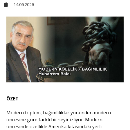
14.06.2026
Sivil Toplum
Kültür - Sanat
Ekonomi
Dünya
Yorum - Analiz
ÖZET
Söyleşi
Modern toplum, bağımlılıklar yönünden modern
öncesine göre farklı bir seyir izliyor. Modern
Yazı Dizisi
öncesinde özellikle Amerika kıtasındaki yerli