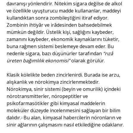
davranışı yönlendirir. Nitekim sigara değilse de alkol
ve özellikle uyuşturucu madde kullananlar, maddeyi
kullandıktan sonra zombileştiğini itiraf ediyor.
Zombinin ihtiyâr ve irâdesinden bahsedebilmek
mümkün değildir. Üstelik kişi, sağlığını kaybeder,
zamanını kaybeder, ekonomik kaynaklarını tüketir,
buna rağmen sistemi beslemeye devam eder. Bu
nedenle sigara, bazı düşünürler tarafından
“rızâ
üreten bağımlılık ekonomisi”
olarak görülür.
Klasik kölelikte beden zincirlenirdi. Burada ise arzu,
alışkanlık ve nörokimya zincirlenmektedir.
Nörokimya, sinir sistemi (beyin ve omurilik) içindeki
nörotransmitterler, nöropeptitler ve
psikofarmasötikler gibi kimyasal maddelerin
moleküler düzeyde incelenmesini sağlayan bir bilim
dalıdır.
Bu alan, kimyasal habercilerin nöronların ve
3
sinir ağlarının çalışmasını nasıl etkilediğine odaklanır.