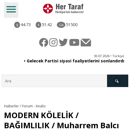
44.73
51.42
51500
$
€
GA
ya
30.07.2026 • Türkiye
an
• Gelecek Partisi siyasi faaliyetlerini sonlandırdı
du
Türkiye
Haberler / Yorum - Analiz
MODERN KÖLELİK /
Derkenar
BAĞIMLILIK / Muharrem Balcı