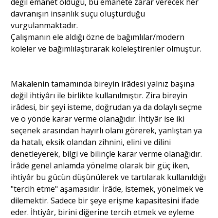
değil emanet olduğu, bu emanete zarar verecek her
davranışın insanlık suçu oluşturduğu
vurgulanmaktadır.
Çalışmanın ele aldığı özne de bağımlılar/modern
köleler ve bağımlılaştırarak köleleştirenler olmuştur.
Makalenin tamamında bireyin irâdesi yalnız başına
değil ihtiyârı ile birlikte kullanılmıştır. Zira bireyin
irâdesi, bir şeyi isteme, doğrudan ya da dolaylı seçme
ve o yönde karar verme olanağıdır. İhtiyâr ise iki
seçenek arasından hayırlı olanı görerek, yanlıştan ya
da hatalı, eksik olandan zihnini, elini ve dilini
denetleyerek, bilgi ve bilinçle karar verme olanağıdır.
İrâde genel anlamda yönelme olarak bir güç iken,
ihtiyâr bu gücün düşünülerek ve tartılarak kullanıldığı
"tercih etme" aşamasıdır. İrâde, istemek, yönelmek ve
dilemektir. Sadece bir şeye erişme kapasitesini ifade
eder. İhtiyâr, birini diğerine tercih etmek ve eyleme