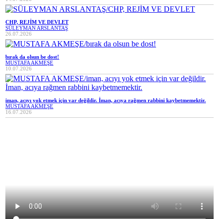
CHP, REJİM VE DEVLET
SÜLEYMAN ARSLANTAŞ
26.07.2026
bırak da olsun be dost!
MUSTAFA AKMEŞE
10.07.2026
iman, acıyı yok etmek için var değildir. İman, acıya rağmen rabbini kaybetmemektir.
MUSTAFA AKMEŞE
16.07.2026