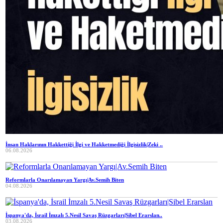
İnsan Haklarının Hakkettiği İlgi ve Hakketmediği İlgisizlik|Zeki ..
06.08.2026
Reformlarla Onarılamayan Yargı|Av.Semih Biten
04.08.2026
İspanya'da, İsrail İmzalı 5.Nesil Savaş Rüzgarları|Sibel Erarslan..
03.08.2026