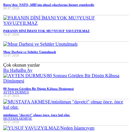
Rutte'den: NATO, ABD'nin ulusal çıkarlarına hizmet etmektedir
08.07.2026
PARANIN DİNİ İMANI YOK MU?|YUSUF YAVUZYILMAZ
14.07.2026
Mısır Darbesi ve Şehitler Unutulmadı
13.07.2026
Çok okunan yazılar
Bu Hafta
Bu Ay
80 Sonrası Görülen Bir Düşün Kâbusa Dönüşmesi
AYTEN DURMUŞ
31.07.2026
müslüman "davetçi" olmaz önce. önce kul olur.
MUSTAFA AKMEŞE
30.07.2026