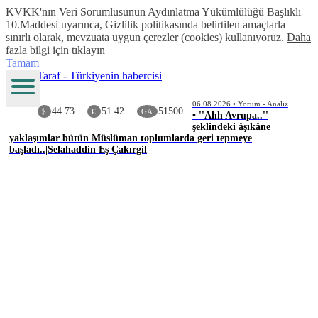
KVKK'nın Veri Sorumlusunun Aydınlatma Yükümlülüğü Başlıklı
10.Maddesi uyarınca, Gizlilik politikasında belirtilen amaçlarla
sınırlı olarak, mevzuata uygun çerezler (cookies) kullanıyoruz.
Daha
fazla bilgi için tıklayın
Tamam
06.08.2026 • Yorum - Analiz
44.73
51.42
51500
$
€
GA
• ''Ahh Avrupa..''
şeklindeki âşıkâne
yaklaşımlar bütün Müslüman toplumlarda geri tepmeye
başladı..|Selahaddin Eş Çakırgil