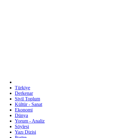
Türkiye
Derkenar
Sivil Toplum
Kültür - Sanat
Ekonomi
Dünya
Yorum - Analiz
Söyleşi
Yazı Dizisi
Portre