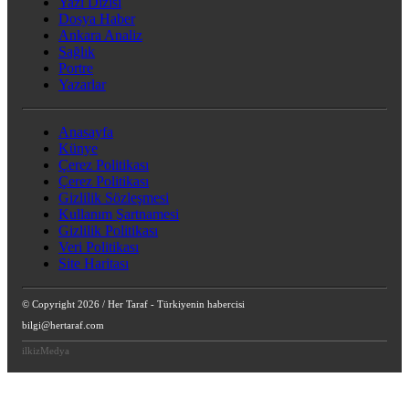
Yazı Dizisi
Dosya Haber
Ankara Analiz
Sağlık
Portre
Yazarlar
Anasayfa
Künye
Çerez Politikası
Çerez Politikası
Gizlilik Sözleşmesi
Kullanım Şartnamesi
Gizlilik Politikası
Veri Politikası
Site Haritası
© Copyright 2026 / Her Taraf - Türkiyenin habercisi
bilgi@hertaraf.com
ilkizMedya