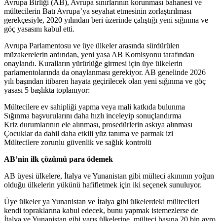
Avrupa Birliği (AB), Avrupa sınırlarının korunması bahanesi ve
mültecilerin Batı Avrupa’ya seyahat etmesinin zorlaştırılması
gerekçesiyle, 2020 yılından beri üzerinde çalıştığı yeni sığınma ve
göç yasasını kabul etti.
Avrupa Parlamentosu ve üye ülkeler arasında sürdürülen
müzakerelerin ardından, yeni yasa AB Komisyonu tarafından
onaylandı. Kuralların yürürlüğe girmesi için üye ülkelerin
parlamentolarında da onaylanması gerekiyor. AB genelinde 2026
yılı başından itibaren hayata geçirilecek olan yeni sığınma ve göç
yasası 5 başlıkta toplanıyor:
Mültecilere ev sahipliği yapma veya mali katkıda bulunma
Sığınma başvurularını daha hızlı inceleyip sonuçlandırma
Kriz durumlarının ele alınması, prosedürlerin askıya alınması
Çocuklar da dahil daha etkili yüz tanıma ve parmak izi
Mültecilere zorunlu güvenlik ve sağlık kontrolü
AB’nin ilk çözümü para ödemek
AB üyesi ülkelere, İtalya ve Yunanistan gibi mülteci akınının yoğun
olduğu ülkelerin yükünü hafifletmek için iki seçenek sunuluyor.
Üye ülkeler ya Yunanistan ve İtalya gibi ülkelerdeki mültecileri
kendi topraklarına kabul edecek, bunu yapmak istemezlerse de
İtalya ve Yunanistan gibi varış ülkelerine, mülteci başına 20 bin avro