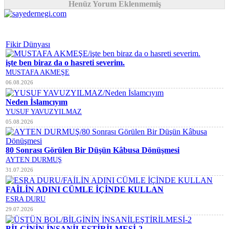
Henüz Yorum Eklenmemiş
Fikir Dünyası
işte ben biraz da o hasreti severim.
MUSTAFA AKMEŞE
06.08.2026
Neden İslamcıyım
YUSUF YAVUZYILMAZ
05.08.2026
80 Sonrası Görülen Bir Düşün Kâbusa Dönüşmesi
AYTEN DURMUŞ
31.07.2026
FAİLİN ADINI CÜMLE İÇİNDE KULLAN
ESRA DURU
29.07.2026
BİLGİNİN İNSANİLEŞTİRİLMESİ-2