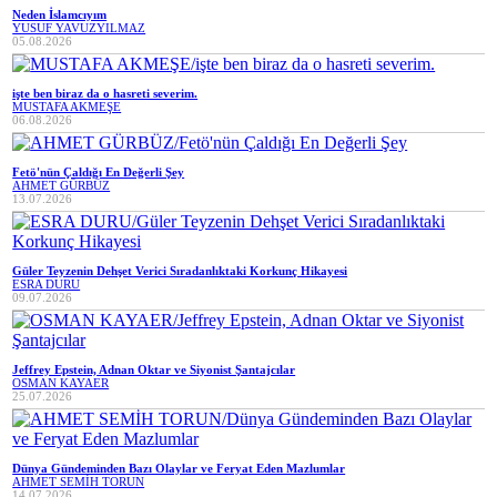
Neden İslamcıyım
YUSUF YAVUZYILMAZ
05.08.2026
işte ben biraz da o hasreti severim.
MUSTAFA AKMEŞE
06.08.2026
Fetö'nün Çaldığı En Değerli Şey
AHMET GÜRBÜZ
13.07.2026
Güler Teyzenin Dehşet Verici Sıradanlıktaki Korkunç Hikayesi
ESRA DURU
09.07.2026
Jeffrey Epstein, Adnan Oktar ve Siyonist Şantajcılar
OSMAN KAYAER
25.07.2026
Dünya Gündeminden Bazı Olaylar ve Feryat Eden Mazlumlar
AHMET SEMİH TORUN
14.07.2026