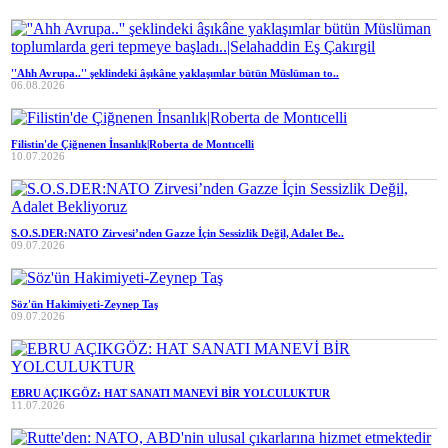
''Ahh Avrupa..'' şeklindeki âşıkâne yaklaşımlar bütün Müslüman to..
06.08.2026
Filistin'de Çiğnenen İnsanlık|Roberta de Montıcelli
10.07.2026
S.O.S.DER:NATO Zirvesi’nden Gazze İçin Sessizlik Değil, Adalet Be..
09.07.2026
Söz'ün Hakimiyeti-Zeynep Taş
09.07.2026
EBRU AÇIKGÖZ: HAT SANATI MANEVİ BİR YOLCULUKTUR
11.07.2026