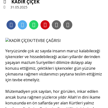
KADİR ÇİÇEK
31.05.2025
Sivil Toplum
Kültür - Sanat
Ekonomi
Yeryüzünde çok az sayıda insanın maruz kalabileceği
işkenceler ve hissedebileceği acıları yıllardır derinden
Dünya
yaşayan mazlum Suriyelileri dilimize dolayıp alay
konusu ettiğimiz, çektikleri işkenceler gün yüzüne
çıkmasına rağmen vicdanımızı şeytana teslim ettiğimiz
Yorum - Analiz
için tevbe etmeliyiz.
Söyleşi
Mütemadiyen yok sayılan, hor görülen, inkar edilen
ancak buna rağmen yüzlerce yıldır Allah'ın dini ikame
konusunda en ön saflarda yer alan Kürtleri yalnız
Yazı Dizisi