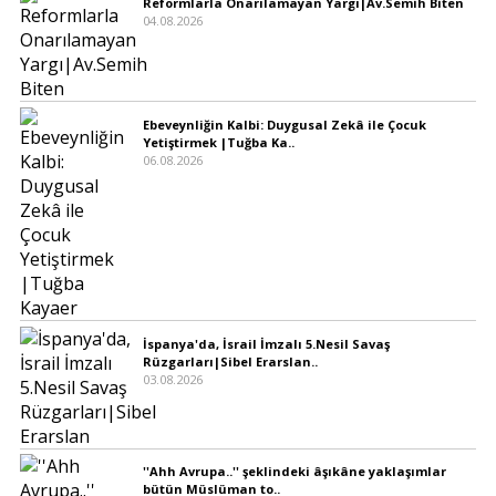
Reformlarla Onarılamayan Yargı|Av.Semih Biten
04.08.2026
Ebeveynliğin Kalbi: Duygusal Zekâ ile Çocuk
Yetiştirmek |Tuğba Ka..
06.08.2026
İspanya'da, İsrail İmzalı 5.Nesil Savaş
Rüzgarları|Sibel Erarslan..
03.08.2026
''Ahh Avrupa..'' şeklindeki âşıkâne yaklaşımlar
bütün Müslüman to..