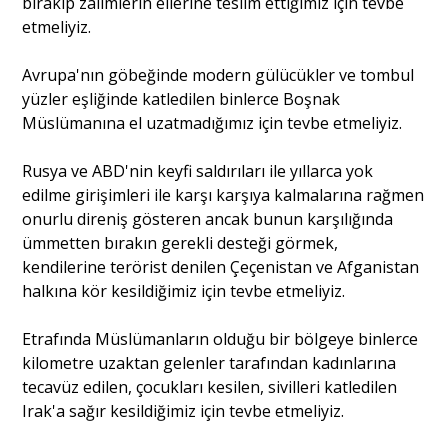
bırakıp zalimlerin ellerine teslim ettiğimiz için tevbe
etmeliyiz.
Portre
Avrupa'nın göbeğinde modern gülücükler ve tombul
yüzler eşliğinde katledilen binlerce Boşnak
Yazarlar
Müslümanına el uzatmadığımız için tevbe etmeliyiz.
Rusya ve ABD'nin keyfi saldırıları ile yıllarca yok
edilme girişimleri ile karşı karşıya kalmalarına rağmen
onurlu direniş gösteren ancak bunun karşılığında
ümmetten bırakın gerekli desteği görmek,
Eğitim
kendilerine terörist denilen Çeçenistan ve Afganistan
Dosya Haber
halkına kör kesildiğimiz için tevbe etmeliyiz.
Ankara Analiz
Etrafında Müslümanların olduğu bir bölgeye binlerce
kilometre uzaktan gelenler tarafından kadınlarına
Sağlık
tecavüz edilen, çocukları kesilen, sivilleri katledilen
Irak'a sağır kesildiğimiz için tevbe etmeliyiz.