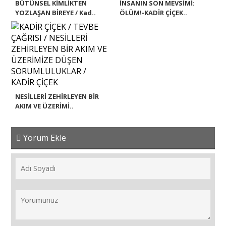
BÜTÜNSEL KİMLİKTEN
İNSANIN SON MEVSİMİ:
YOZLAŞAN BİREYE / Kad..
ÖLÜM!-KADİR ÇİÇEK..
NESİLLERİ ZEHİRLEYEN BİR
AKIM VE ÜZERİMİ..
Yorum Ekle