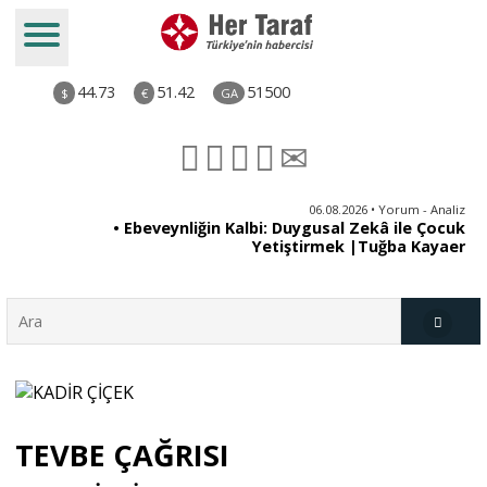
44.73
51.42
51500
$
€
GA
ya
06.08.2026 • Yorum - Analiz
rı
• Ebeveynliğin Kalbi: Duygusal Zekâ ile Çocuk
Yetiştirmek |Tuğba Kayaer
Türkiye
TEVBE ÇAĞRISI
Derkenar