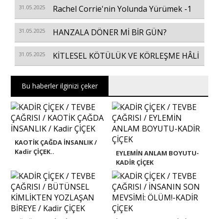
31.05.2025
Rachel Corrie'nin Yolunda Yürümek -1
31.05.2025
HANZALA DÖNER Mİ BİR GÜN?
31.05.2025
KİTLESEL KÖTÜLÜK VE KÖRLEŞME HÂLİ
Bu haberler ilginizi çeker
KAOTİK ÇAĞDA İNSANLIK /
Kadir ÇİÇEK..
EYLEMİN ANLAM BOYUTU-
KADİR ÇİÇEK