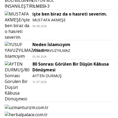
ÜSTÜN BOL
07.08.2026
işte ben biraz da o hasreti severim.
MUSTAFA AKMEŞE
06.08.2026
Neden İslamcıyım
YUSUF YAVUZYILMAZ
05.08.2026
80 Sonrası Görülen Bir Düşün Kâbusa
Dönüşmesi
AYTEN DURMUŞ
31.07.2026