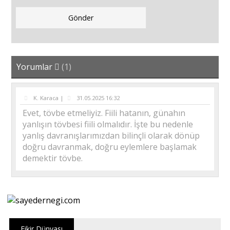
Yorumlar
(1)
K. Karaca |
31.05.2025 16:32
Evet, tövbe etmeliyiz. Fiili hatanın, günahın
yanlışın tövbesi fiili olmalıdır. İşte bu nedenle
yanlış davranışlarımızdan bilinçli olarak dönüp
doğru davranmak, doğru eylemlere başlamak
demektir tövbe.
Fikir Dünyası