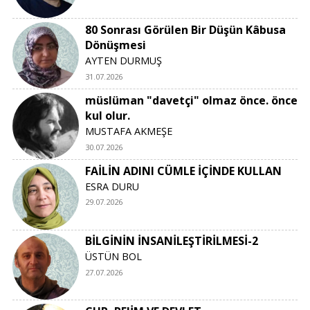
80 Sonrası Görülen Bir Düşün Kâbusa
Dönüşmesi
AYTEN DURMUŞ
31.07.2026
müslüman "davetçi" olmaz önce. önce
kul olur.
MUSTAFA AKMEŞE
30.07.2026
FAİLİN ADINI CÜMLE İÇİNDE KULLAN
ESRA DURU
29.07.2026
BİLGİNİN İNSANİLEŞTİRİLMESİ-2
ÜSTÜN BOL
27.07.2026