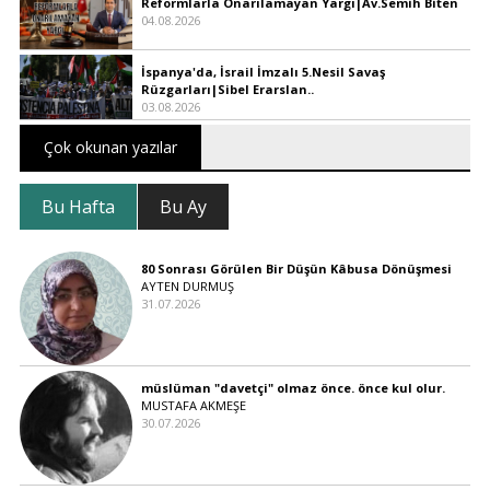
Reformlarla Onarılamayan Yargı|Av.Semih Biten
04.08.2026
İspanya'da, İsrail İmzalı 5.Nesil Savaş
Rüzgarları|Sibel Erarslan..
03.08.2026
Çok okunan yazılar
Bu Hafta
Bu Ay
80 Sonrası Görülen Bir Düşün Kâbusa Dönüşmesi
AYTEN DURMUŞ
31.07.2026
müslüman "davetçi" olmaz önce. önce kul olur.
MUSTAFA AKMEŞE
30.07.2026