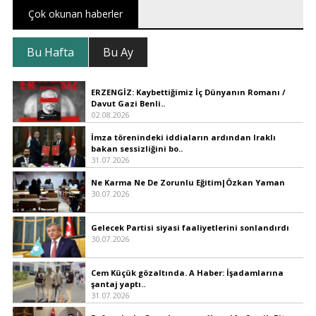
Çok okunan haberler
Bu Hafta
Bu Ay
ERZENGİZ: Kaybettiğimiz İç Dünyanın Romanı /
Davut Gazi Benli..
02.08.2026
İmza törenindeki iddiaların ardından Iraklı
bakan sessizliğini bo..
31.07.2026
Ne Karma Ne De Zorunlu Eğitim|Özkan Yaman
30.07.2026
Gelecek Partisi siyasi faaliyetlerini sonlandırdı
30.07.2026
Cem Küçük gözaltında. A Haber: İşadamlarına
şantaj yaptı..
31.07.2026