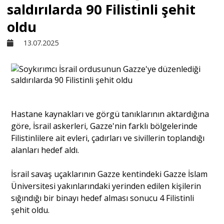
saldırılarda 90 Filistinli şehit
Sivil Toplum
oldu
13.07.2025
Kültür - Sanat
Ekonomi
Hastane kaynakları ve görgü tanıklarının aktardığına
Dünya
göre, İsrail askerleri, Gazze'nin farklı bölgelerinde
Filistinlilere ait evleri, çadırları ve sivillerin toplandığı
Yorum - Analiz
alanları hedef aldı.
İsrail savaş uçaklarının Gazze kentindeki Gazze İslam
Söyleşi
Üniversitesi yakınlarındaki yerinden edilen kişilerin
sığındığı bir binayı hedef alması sonucu 4 Filistinli
şehit oldu.
Yazı Dizisi