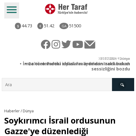
44.73
51.42
51500
$
€
GA
ya
30.07.2026 • Türkiye
an
• Gelecek Partisi siyasi faaliyetlerini sonlandırdı
du
Türkiye
Haberler / Dünya
Soykırımcı İsrail ordusunun
Derkenar
Gazze'ye düzenlediği