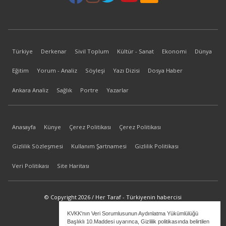
Türkiye
Derkenar
Sivil Toplum
Kültür - Sanat
Ekonomi
Dünya
Eğitim
Yorum - Analiz
Söyleşi
Yazı Dizisi
Dosya Haber
Ankara Analiz
Sağlık
Portre
Yazarlar
Anasayfa
Künye
Çerez Politikası
Çerez Politikası
Gizlilik Sözleşmesi
Kullanım Şartnamesi
Gizlilik Politikası
Veri Politikası
Site Haritası
© Copyright 2026 / Her Taraf - Türkiyenin habercisi
KVKK'nın Veri Sorumlusunun Aydınlatma Yükümlülüğü
bilgi@hertaraf.com
Başlıklı 10.Maddesi uyarınca, Gizlilik politikasında belirtilen