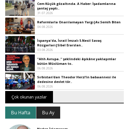
Cem Küçük gözaltında. A Haber: İşadamlarına
şantaj yaptı..
31.07.2026
Reformlarla Onarılamayan Yargı|Av.Semih Biten
04.08.2026
İspanya'da, İsrail İmzalı 5.Nesil Savaş
Rüzgarları|Sibel Erarslan..
03.08.2026
''Ahh Avrupa..'' şeklindeki âşıkâne yaklaşımlar
bütün Müslüman to..
06.08.2026
Sırbistan’dan Theodor Herzl’in babaannesi ile
dedesine devlet tör..
06.08.2026
Çok okunan yazılar
Bu Hafta
Bu Ay
Neden İslamcıyım