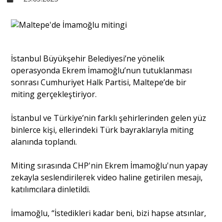
Sivil Toplum
Kültür - Sanat
İstanbul Büyükşehir Belediyesi’ne yönelik
operasyonda Ekrem İmamoğlu’nun tutuklanması
sonrası Cumhuriyet Halk Partisi, Maltepe’de bir
Ekonomi
miting gerçekleştiriyor.
İstanbul ve Türkiye’nin farklı şehirlerinden gelen yüz
Dünya
binlerce kişi, ellerindeki Türk bayraklarıyla miting
alanında toplandı.
Yorum - Analiz
Miting sırasında CHP'nin Ekrem İmamoğlu'nun yapay
zekayla seslendirilerek video haline getirilen mesajı,
Söyleşi
katılımcılara dinletildi.
İmamoğlu, “İstedikleri kadar beni, bizi hapse atsınlar,
Yazı Dizisi