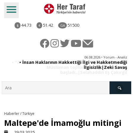
44.73
51.42
51500
$
€
GA
iz
06.08.2026 • Yorum - Analiz
ün
• İnsan Haklarının Hakkettiği İlgi ve Hakketmediği
•
ye
İlgisizlik|Zeki Savaş
il
Türkiye
Haberler / Türkiye
Maltepe'de İmamoğlu mitingi
Derkenar
29.03.2025