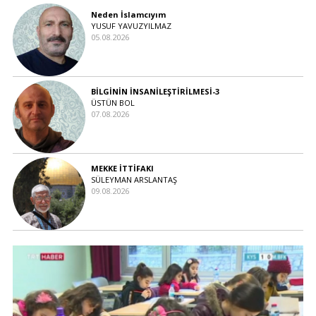
Neden İslamcıyım
YUSUF YAVUZYILMAZ
05.08.2026
BİLGİNİN İNSANİLEŞTİRİLMESİ-3
ÜSTÜN BOL
07.08.2026
MEKKE İTTİFAKI
SÜLEYMAN ARSLANTAŞ
09.08.2026