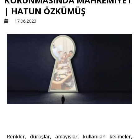
KORUNMASINDA MAHREMİYET
| HATUN ÖZKÜMÜŞ
Sivil Toplum
17.06.2023
Kültür - Sanat
Ekonomi
Dünya
Yorum - Analiz
Söyleşi
Renkler, duruşlar, anlayışlar, kullanılan kelimeler,
Yazı Dizisi