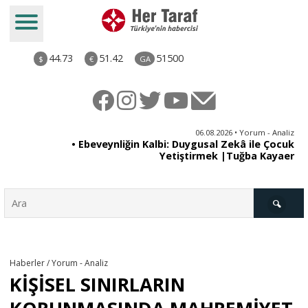
44.73
51.42
51500
$
€
GA
ya
06.08.2026 • Yorum - Analiz
rı
• Ebeveynliğin Kalbi: Duygusal Zekâ ile Çocuk
Yetiştirmek |Tuğba Kayaer
Türkiye
Haberler / Yorum - Analiz
KİŞİSEL SINIRLARIN
Derkenar