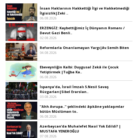
İnsan Haklarının Hakkettiği İlgi ve Hakketmediği
İlgisizlik|Zeki ..
06.08.2026
ERZENGİZ: Kaybettiğimiz İç Dünyanın Romanı /
Davut Gazi Benli..
02.08.2026
Reformlarla Onarılamayan Yargı|Av.Semih Biten
04.08.2026
Ebeveynliğin Kalbi: Duygusal Zekâ ile Çocuk
Yetiştirmek |Tuğba Ka..
06.08.2026
İspanya'da, İsrail İmzalı 5.Nesil Savaş
Rüzgarları|Sibel Erarslan..
03.08.2026
''Ahh Avrupa..'' şeklindeki âşıkâne yaklaşımlar
bütün Müslüman to..
06.08.2026
Azerbaycan’da Muhalefet Nasıl Yok Edildi? |
MUSTAFA YENEROĞLU
07.08.2026