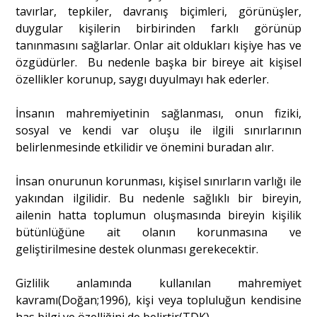
tavırlar, tepkiler, davranış biçimleri, görünüşler,
duygular kişilerin birbirinden farklı görünüp
Portre
tanınmasını sağlarlar. Onlar ait oldukları kişiye has ve
özgüdürler. Bu nedenle başka bir bireye ait kişisel
özellikler korunup, saygı duyulmayı hak ederler.
Yazarlar
İnsanın mahremiyetinin sağlanması, onun fiziki,
sosyal ve kendi var oluşu ile ilgili sınırlarının
belirlenmesinde etkilidir ve önemini buradan alır.
Eğitim
İnsan onurunun korunması, kişisel sınırların varlığı ile
yakından ilgilidir. Bu nedenle sağlıklı bir bireyin,
Dosya Haber
ailenin hatta toplumun oluşmasında bireyin kişilik
bütünlüğüne ait olanın korunmasına ve
Ankara Analiz
geliştirilmesine destek olunması gerekecektir.
Sağlık
Gizlilik anlamında kullanılan mahremiyet
kavramı(Doğan;1996), kişi veya topluluğun kendisine