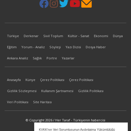
Türkiye
Derkenar
Sivil Toplum
Kültür - Sanat
Ekonomi
Dünya
Eğitim
Yorum - Analiz
Söyleşi
Yazı Dizisi
Dosya Haber
Ankara Analiz
Sağlık
Portre
Yazarlar
Anasayfa
Künye
Çerez Politikası
Çerez Politikası
Gizlilik Sözleşmesi
Kullanım Şartnamesi
Gizlilik Politikası
Veri Politikası
Site Haritası
© Copyright 2026 / Her Taraf - Türkiyenin habercisi
KVKK'nın Veri Sorumlusunun Aydınlatma Yükümlülüğü