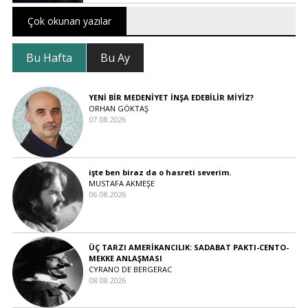
Çok okunan yazılar
Bu Hafta
Bu Ay
YENİ BİR MEDENİYET İNŞA EDEBİLİR MİYİZ?
ORHAN GÖKTAŞ
07.08.2026
işte ben biraz da o hasreti severim.
MUSTAFA AKMEŞE
06.08.2026
ÜÇ TARZI AMERİKANCILIK: SADABAT PAKTI-CENTO-
MEKKE ANLAŞMASI
CYRANO DE BERGERAC
08.08.2026