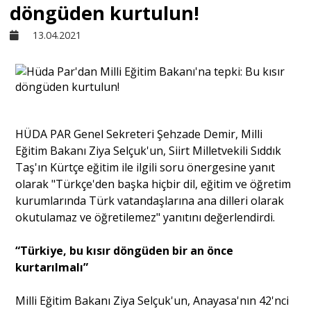
döngüden kurtulun!
Sivil Toplum
13.04.2021
Kültür - Sanat
Ekonomi
HÜDA PAR Genel Sekreteri Şehzade Demir, Milli
Eğitim Bakanı Ziya Selçuk'un, Siirt Milletvekili Sıddık
Dünya
Taş'ın Kürtçe eğitim ile ilgili soru önergesine yanıt
olarak "Türkçe'den başka hiçbir dil, eğitim ve öğretim
kurumlarında Türk vatandaşlarına ana dilleri olarak
Yorum - Analiz
okutulamaz ve öğretilemez" yanıtını değerlendirdi.
Söyleşi
“Türkiye, bu kısır döngüden bir an önce
kurtarılmalı”
Yazı Dizisi
Milli Eğitim Bakanı Ziya Selçuk'un, Anayasa'nın 42'nci