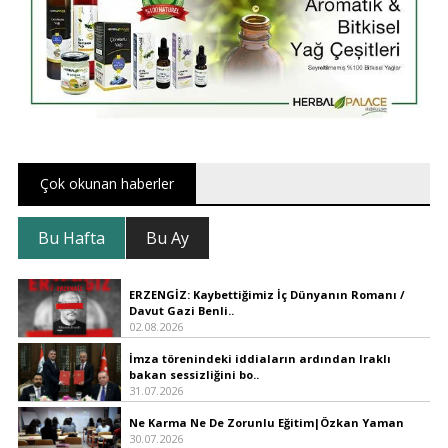
Çok okunan haberler
Bu Hafta
Bu Ay
ERZENGİZ: Kaybettiğimiz İç Dünyanın Romanı /
Davut Gazi Benli..
02.08.2026
İmza törenindeki iddiaların ardından Iraklı
bakan sessizliğini bo..
31.07.2026
Ne Karma Ne De Zorunlu Eğitim|Özkan Yaman
30.07.2026