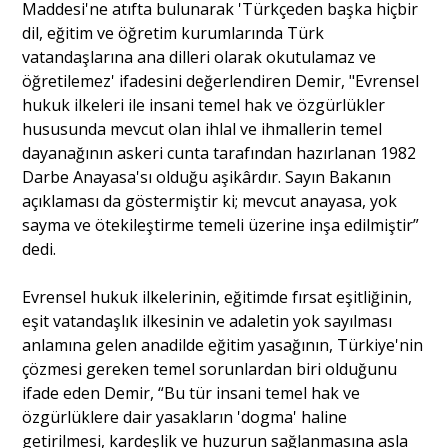
Maddesi'ne atıfta bulunarak 'Türkçeden başka hiçbir
dil, eğitim ve öğretim kurumlarında Türk
Portre
vatandaşlarına ana dilleri olarak okutulamaz ve
öğretilemez' ifadesini değerlendiren Demir, "Evrensel
hukuk ilkeleri ile insani temel hak ve özgürlükler
Yazarlar
hususunda mevcut olan ihlal ve ihmallerin temel
dayanağının askeri cunta tarafından hazırlanan 1982
Darbe Anayasa'sı olduğu aşikârdır. Sayın Bakanın
açıklaması da göstermiştir ki; mevcut anayasa, yok
sayma ve ötekileştirme temeli üzerine inşa edilmiştir”
Eğitim
dedi.
Dosya Haber
Evrensel hukuk ilkelerinin, eğitimde fırsat eşitliğinin,
Ankara Analiz
eşit vatandaşlık ilkesinin ve adaletin yok sayılması
anlamına gelen anadilde eğitim yasağının, Türkiye'nin
Sağlık
çözmesi gereken temel sorunlardan biri olduğunu
ifade eden Demir, “Bu tür insani temel hak ve
özgürlüklere dair yasakların 'dogma' haline
getirilmesi, kardeşlik ve huzurun sağlanmasına asla