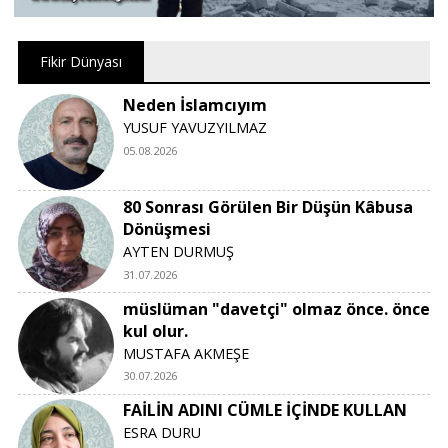
Fikir Dünyası
Neden İslamcıyım
YUSUF YAVUZYILMAZ
05.08.2026
80 Sonrası Görülen Bir Düşün Kâbusa
Dönüşmesi
AYTEN DURMUŞ
31.07.2026
müslüman "davetçi" olmaz önce. önce
kul olur.
MUSTAFA AKMEŞE
30.07.2026
FAİLİN ADINI CÜMLE İÇİNDE KULLAN
ESRA DURU