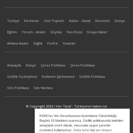
Türkiye
Derkenar
Sivil Toplum
Kültür - Sanat
Ekonomi
Dünya
Eğitim
Yorum - Analiz
Söyleşi
Yazı Dizisi
Dosya Haber
Ankara Analiz
Sağlık
Portre
Yazarlar
Anasayfa
Künye
Çerez Politikası
Çerez Politikası
Gizlilik Sözleşmesi
Kullanım Şartnamesi
Gizlilik Politikası
Veri Politikası
Site Haritası
© Copyright 2026 / Her Taraf - Türkiyenin habercisi
KVKK'nın Veri Sorumlusunun Aydınlatma Yükümlülüğü
bilgi@hertaraf.com
Başlıklı 10.Maddesi uyarınca, Gizlilik politikasında belirtilen
amaçlarla sınırlı olarak, mevzuata uygun çerezler
(cookies) kullanıyoruz.
Daha fazla bilgi için tıklayın