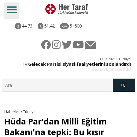
44.73
51.42
51500
$
€
GA
ya
30.07.2026 • Türkiye
an
• Gelecek Partisi siyasi faaliyetlerini sonlandırdı
du
Türkiye
Haberler / Türkiye
Hüda Par'dan Milli Eğitim
Derkenar
Bakanı'na tepki: Bu kısır