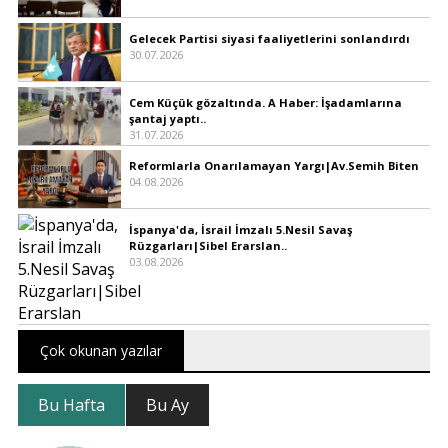
Gelecek Partisi siyasi faaliyetlerini sonlandırdı
30.07.2026
Cem Küçük gözaltında. A Haber: İşadamlarına
şantaj yaptı..
31.07.2026
Reformlarla Onarılamayan Yargı|Av.Semih Biten
04.08.2026
İspanya'da, İsrail İmzalı 5.Nesil Savaş
Rüzgarları|Sibel Erarslan..
03.08.2026
Çok okunan yazılar
Bu Hafta
Bu Ay