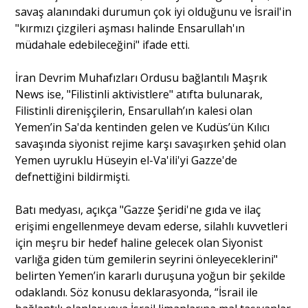
savaş alanındaki durumun çok iyi olduğunu ve İsrail'in
"kırmızı çizgileri aşması halinde Ensarullah'ın
müdahale edebileceğini" ifade etti.
İran Devrim Muhafızları Ordusu bağlantılı Maşrık
News ise, "Filistinli aktivistlere" atıfta bulunarak,
Filistinli direnişçilerin, Ensarullah’ın kalesi olan
Yemen’in Sa'da kentinden gelen ve Kudüs’ün Kılıcı
savaşında siyonist rejime karşı savaşırken şehid olan
Yemen uyruklu Hüseyin el-Va'ili'yi Gazze'de
defnettiğini bildirmişti.
Batı medyası, açıkça "Gazze Şeridi'ne gıda ve ilaç
erişimi engellenmeye devam ederse, silahlı kuvvetleri
için meşru bir hedef haline gelecek olan Siyonist
varlığa giden tüm gemilerin seyrini önleyeceklerini"
belirten Yemen’in kararlı duruşuna yoğun bir şekilde
odaklandı. Söz konusu deklarasyonda, “İsrail ile