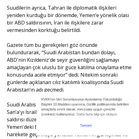
Suudilerin ayrıca, Tahran ile diplomatik ilişkileri
yeniden kurduğu bir dönemde, Yemen’e yönelik olası
bir ABD saldırısının, İran ile ilişkilere zarar
vermesinden korktuğu belirtildi.
Gazete tüm bu gerekçeleri göz önünde
bulundurarak, “Suudi Arabistan bundan dolayı,
ABD'nin Kızıldeniz'de seyir güvenliğini sağlamayı
amaçlayan çok uluslu bir güce katılma onaylama etme
konusunda acele etmiyor” dedi. Nitekim sonraki
günlerde açıklanan cılız katılımlı koalisyonda Suudi
Arabistan’ın adı geçmedi.
KVKK'nın Veri Sorumlusunun Aydınlatma Yükümlülüğü
Suudi Arabistan’ın Yemen’den korkusu ABD’yi,
Başlıklı 10.Maddesi uyarınca, Gizlilik politikasında belirtilen
amaçlarla sınırlı olarak, mevzuata uygun çerezler
San’a'yı İsrail varlığına karşı daha fazla hava ve deniz
(cookies) kullanıyoruz.
Daha fazla bilgi için tıklayın
saldırısı düzenlemeye devam etmekten alıkoymak için
Yemen'deki Birleşik Arap Emirlikleri'ne sadık grupları
Tamam
harekete geçirmeye yöneltti. Yemen'in güneyinde ve