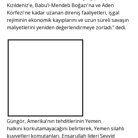
Kızıldeniz'e, Babu’l-Mendeb Boğazı'na ve Aden
Körfezi'ne kadar uzanan direniş faaliyetleri, işgal
Portre
rejiminin ekonomik kayıplarını ve uzun süreli savaşın
maliyetlerini yeniden değerlendirmeye zorladı." dedi.
Yazarlar
Eğitim
Dosya Haber
Ankara Analiz
Sağlık
Güngör, Amerika’nın tehditlerinin Yemen
halkını korkutamayacağını belirterek, Yemen silahlı
kuvvetleri komutanları, Ensarullah lideri Seyyid