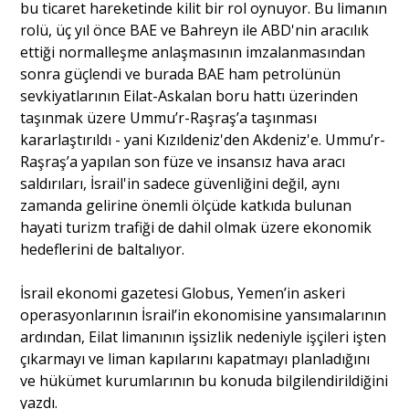
bu ticaret hareketinde kilit bir rol oynuyor. Bu limanın
rolü, üç yıl önce BAE ve Bahreyn ile ABD'nin aracılık
ettiği normalleşme anlaşmasının imzalanmasından
sonra güçlendi ve burada BAE ham petrolünün
sevkiyatlarının Eilat-Askalan boru hattı üzerinden
taşınmak üzere Ummu’r-Raşraş’a taşınması
kararlaştırıldı - yani Kızıldeniz'den Akdeniz'e. Ummu’r-
Raşraş’a yapılan son füze ve insansız hava aracı
saldırıları, İsrail'in sadece güvenliğini değil, aynı
zamanda gelirine önemli ölçüde katkıda bulunan
hayati turizm trafiği de dahil olmak üzere ekonomik
hedeflerini de baltalıyor.
İsrail ekonomi gazetesi Globus, Yemen’in askeri
operasyonlarının İsrail’in ekonomisine yansımalarının
ardından, Eilat limanının işsizlik nedeniyle işçileri işten
çıkarmayı ve liman kapılarını kapatmayı planladığını
ve hükümet kurumlarının bu konuda bilgilendirildiğini
yazdı.