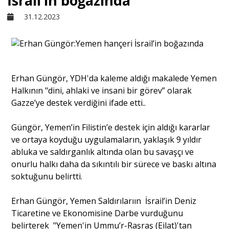
İsrail’in boğazında
31.12.2023
Sivil Toplum
Kültür - Sanat
Erhan Güngör, YDH'da kaleme aldığı makalede Yemen
Halkının "dini, ahlaki ve insani bir görev” olarak
Ekonomi
Gazze’ye destek verdiğini ifade etti..
Dünya
Güngör, Yemen’in Filistin’e destek için aldığı kararlar
ve ortaya koyduğu uygulamaların, yaklaşık 9 yıldır
abluka ve saldırganlık altında olan bu savaşçı ve
Yorum - Analiz
onurlu halkı daha da sıkıntılı bir sürece ve baskı altına
soktuğunu belirtti.
Söyleşi
Erhan Güngör, Yemen Saldırılarıın İsrail’in Deniz
Ticaretine ve Ekonomisine Darbe vurduğunu
Yazı Dizisi
belirterek "Yemen'in Ummu’r-Raşraş (Eilat)'tan