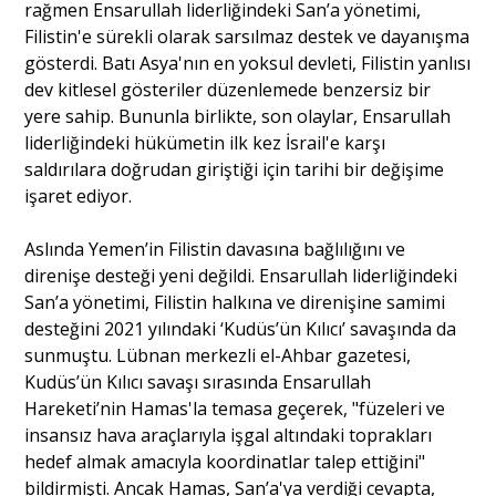
rağmen Ensarullah liderliğindeki San’a yönetimi,
Filistin'e sürekli olarak sarsılmaz destek ve dayanışma
gösterdi. Batı Asya'nın en yoksul devleti, Filistin yanlısı
dev kitlesel gösteriler düzenlemede benzersiz bir
yere sahip. Bununla birlikte, son olaylar, Ensarullah
liderliğindeki hükümetin ilk kez İsrail'e karşı
saldırılara doğrudan giriştiği için tarihi bir değişime
işaret ediyor.
Aslında Yemen’in Filistin davasına bağlılığını ve
direnişe desteği yeni değildi. Ensarullah liderliğindeki
San’a yönetimi, Filistin halkına ve direnişine samimi
desteğini 2021 yılındaki ‘Kudüs’ün Kılıcı’ savaşında da
sunmuştu. Lübnan merkezli el-Ahbar gazetesi,
Kudüs’ün Kılıcı savaşı sırasında Ensarullah
Hareketi’nin Hamas'la temasa geçerek, "füzeleri ve
insansız hava araçlarıyla işgal altındaki toprakları
hedef almak amacıyla koordinatlar talep ettiğini"
bildirmişti. Ancak Hamas, San’a'ya verdiği cevapta,