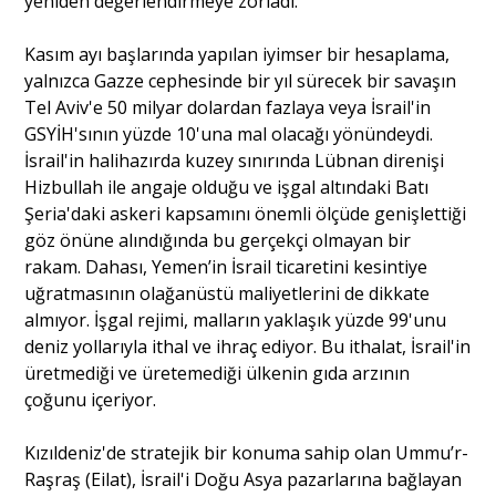
yeniden değerlendirmeye zorladı.
Kasım ayı başlarında yapılan iyimser bir hesaplama,
yalnızca Gazze cephesinde bir yıl sürecek bir savaşın
Tel Aviv'e 50 milyar dolardan fazlaya veya İsrail'in
GSYİH'sının yüzde 10'una mal olacağı yönündeydi.
İsrail'in halihazırda kuzey sınırında Lübnan direnişi
Hizbullah ile angaje olduğu ve işgal altındaki Batı
Şeria'daki askeri kapsamını önemli ölçüde genişlettiği
göz önüne alındığında bu gerçekçi olmayan bir
rakam. Dahası, Yemen’in İsrail ticaretini kesintiye
uğratmasının olağanüstü maliyetlerini de dikkate
almıyor. İşgal rejimi, malların yaklaşık yüzde 99'unu
deniz yollarıyla ithal ve ihraç ediyor. Bu ithalat, İsrail'in
üretmediği ve üretemediği ülkenin gıda arzının
çoğunu içeriyor.
Kızıldeniz'de stratejik bir konuma sahip olan Ummu’r-
Raşraş (Eilat), İsrail'i Doğu Asya pazarlarına bağlayan