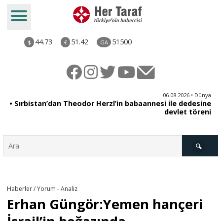
44.73
51.42
51500
$
€
GA
iz
06.08.2026 • Dünya
ği
• Sırbistan’dan Theodor Herzl’in babaannesi ile dedesine
aş
devlet töreni
Türkiye
Haberler / Yorum - Analiz
Erhan Güngör:Yemen hançeri
Derkenar