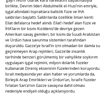
‘gayri resmi’ olarak kara harekatını başlatmasıyla
birlikte, Devrim lideri Abdulmelik el-Husi’nin emriyle,
işgal altındaki topraklara balistik füze ve İHA
saldırıları başlattı. Saldırılarda özellikle liman kenti
Eilat defalarca hedef alındı. Eilat’ı hedef alan füze ve
İHA’ların bir kısmı Kızıldeniz’de devriye gezen
Amerikan savaş gemileri, bir kısmı da Suudi Arabistan
ve Ürdün hava savunma sistemleri tarafından
düşürüldü. Gazze’ye İsrail’in izni olmadan bir damla su
geçiremeyen Arap rejimleri, Gazze’de insanlık
tarihinde benzeri görülmemiş bir vahşilikte soykırım
uygulayan işgal rejimini, milyon dolarlık füzeler
kullanarak Direniş ekseninin füzelerinden koruyordu.
İsrail medyasında yer alan haber ve yorumlarda da,
Birleşik Arap Emirlikleri ve Ürdün’ün, İsrail’e füzeler
fırlatan San’a’nın Gazze savaşına dahil olması
nedeniyle endişeli olduğu açıklanıyordu.