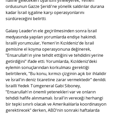
haline gelecekleri uyarısını yineleyerek, Yemen
ordusunun Gazze Şeridi'ne yönelik saldırılar durana
kadar İsrail işgaline karşı operasyonlarını
sürdüreceğini belirtti.
Galaxy Leader’ın ele geçirilmesinden sonra İsrail
medyasında yapılan yorumlarda endişe hakimdi.
İsrailli yorumcular, Yemen'in Kızıldeniz'de İsrail
gemisine el koyma operasyonuna değinerek,
"Ensarullah'ın yine tehdit ettiğini ve tehdidini yerine
getirdiğini" ifade etti. Yorumlarda, Kızıldeniz’deki
eylemin sonuçlarından korkulması gerektiği
belirtilerek, "Bu konu, kırmızı çizginin açık bir ihlalidir
ve İsrail'in deniz ticaretine zarar vermektedir" denildi.
İsrailli Yedek Tümgeneral Gabi Siboney,
"Ensarullah'ın önemli yetenekleri var ve onların
tehdidi hafife alınmamalı. İsrail'in vereceği herhangi
bir tepki sınırlı olacak ve Amerikalılarla koordinasyon
gerektirecek" derken, ABD’nin sonraki haftalarda