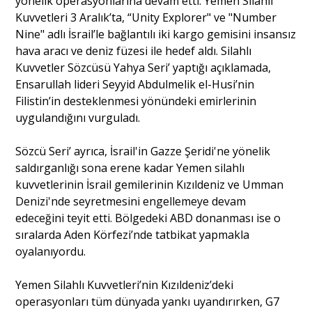
yönelik operasyonlarına devam etti. Yemen Silahlı
Kuvvetleri 3 Aralık’ta, “Unity Explorer" ve "Number
Nine" adlı İsrail’le bağlantılı iki kargo gemisini insansız
hava aracı ve deniz füzesi ile hedef aldı. Silahlı
Kuvvetler Sözcüsü Yahya Seri’ yaptığı açıklamada,
Ensarullah lideri Seyyid Abdulmelik el-Husi’nin
Filistin’in desteklenmesi yönündeki emirlerinin
uygulandığını vurguladı.
Sözcü Seri’ ayrıca, İsrail'in Gazze Şeridi'ne yönelik
saldırganlığı sona erene kadar Yemen silahlı
kuvvetlerinin İsrail gemilerinin Kızıldeniz ve Umman
Denizi'nde seyretmesini engellemeye devam
edeceğini teyit etti. Bölgedeki ABD donanması ise o
sıralarda Aden Körfezi’nde tatbikat yapmakla
oyalanıyordu.
Yemen Silahlı Kuvvetleri’nin Kızıldeniz’deki
operasyonları tüm dünyada yankı uyandırırken, G7