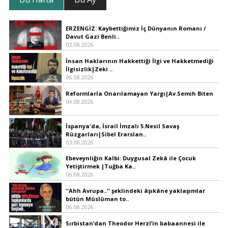
ERZENGİZ: Kaybettiğimiz İç Dünyanın Romanı /
Davut Gazi Benli..
02.08.2026
İnsan Haklarının Hakkettiği İlgi ve Hakketmediği
İlgisizlik|Zeki ..
06.08.2026
Reformlarla Onarılamayan Yargı|Av.Semih Biten
04.08.2026
İspanya'da, İsrail İmzalı 5.Nesil Savaş
Rüzgarları|Sibel Erarslan..
03.08.2026
Ebeveynliğin Kalbi: Duygusal Zekâ ile Çocuk
Yetiştirmek |Tuğba Ka..
06.08.2026
''Ahh Avrupa..'' şeklindeki âşıkâne yaklaşımlar
bütün Müslüman to..
06.08.2026
Sırbistan’dan Theodor Herzl’in babaannesi ile