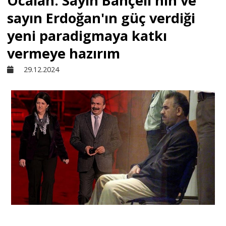
Öcalan: Sayın Bahçeli'nin ve
sayın Erdoğan'ın güç verdiği
Sivil Toplum
yeni paradigmaya katkı
vermeye hazırım
Kültür - Sanat
29.12.2024
Ekonomi
Dünya
Yorum - Analiz
Söyleşi
Yazı Dizisi