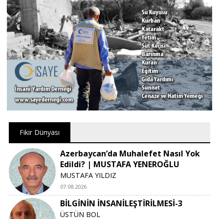
Fikir Dünyası
Azerbaycan’da Muhalefet Nasıl Yok
Edildi? | MUSTAFA YENEROĞLU
MUSTAFA YILDIZ
07.08.2026
BİLGİNİN İNSANİLEŞTİRİLMESİ-3
ÜSTÜN BOL