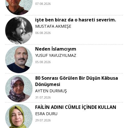
07.08.2026
işte ben biraz da o hasreti severim.
MUSTAFA AKMEŞE
06.08.2026
Neden İslamcıyım
YUSUF YAVUZYILMAZ
05.08.2026
80 Sonrası Görülen Bir Düşün Kâbusa
Dönüşmesi
AYTEN DURMUŞ
31.07.2026
FAİLİN ADINI CÜMLE İÇİNDE KULLAN
ESRA DURU
29.07.2026