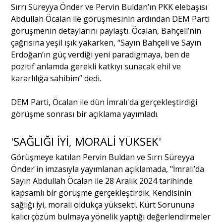
Sırrı Süreyya Önder ve Pervin Buldan’ın PKK elebaşısı
Abdullah Öcalan ile görüşmesinin ardından DEM Parti
Portre
görüşmenin detaylarını paylaştı. Öcalan, Bahçeli’nin
çağrısına yeşil ışık yakarken, “Sayın Bahçeli ve Sayın
Erdoğan’ın güç verdiği yeni paradigmaya, ben de
Yazarlar
pozitif anlamda gerekli katkıyı sunacak ehil ve
kararlılığa sahibim” dedi.
DEM Parti
, Öcalan ile dün
İmralı
'da gerçekleştirdiği
görüşme sonrası
bir
açıklama yayımladı.
Eğitim
'SAĞLIĞI İYİ, MORALİ YÜKSEK'
Dosya Haber
Görüşmeye katılan Pervin Buldan ve Sırrı Süreyya
Ankara Analiz
Önder'in imzasıyla yayımlanan açıklamada, "İmralı’da
Sayın Abdullah Öcalan ile 28 Aralık
2024
tarihinde
Sağlık
kapsamlı bir görüşme gerçekleştirdik. Kendisinin
sağlığı iyi, morali oldukça yüksekti. Kürt Sorununa
kalıcı çözüm bulmaya yönelik yaptığı değerlendirmeler