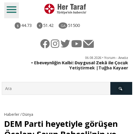
44.73
51.42
51500
$
€
GA
ya
06.08.2026 • Yorum - Analiz
rı
• Ebeveynliğin Kalbi: Duygusal Zekâ ile Çocuk
Yetiştirmek |Tuğba Kayaer
Türkiye
Haberler / Dünya
DEM Parti heyetiyle görüşen
Derkenar