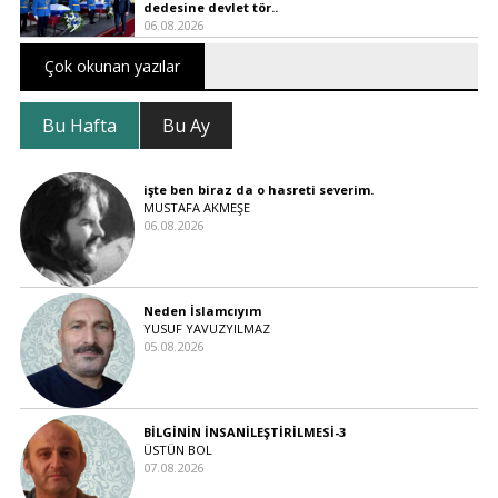
dedesine devlet tör..
06.08.2026
Çok okunan yazılar
Bu Hafta
Bu Ay
işte ben biraz da o hasreti severim.
MUSTAFA AKMEŞE
06.08.2026
Neden İslamcıyım
YUSUF YAVUZYILMAZ
05.08.2026
BİLGİNİN İNSANİLEŞTİRİLMESİ-3
ÜSTÜN BOL
07.08.2026