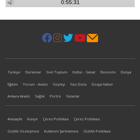
Türkiye
Derkenar
Sivil Toplum
Kültür - Sanat
Ekonomi
Dünya
Eğitim
Yorum - Analiz
Söyleşi
Yazı Dizisi
Dosya Haber
Ankara Analiz
Sağlık
Portre
Yazarlar
Anasayfa
Künye
Çerez Politikası
Çerez Politikası
Gizlilik Sözleşmesi
Kullanım Şartnamesi
Gizlilik Politikası