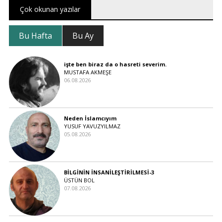
Çok okunan yazılar
Bu Hafta
Bu Ay
işte ben biraz da o hasreti severim.
MUSTAFA AKMEŞE
06.08.2026
Neden İslamcıyım
YUSUF YAVUZYILMAZ
05.08.2026
BİLGİNİN İNSANİLEŞTİRİLMESİ-3
ÜSTÜN BOL
07.08.2026