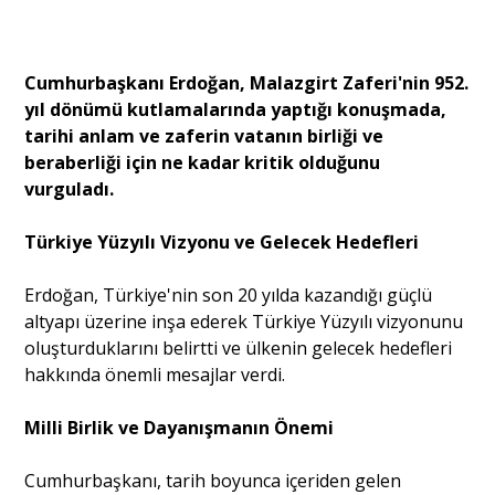
Portre
Cumhurbaşkanı Erdoğan, Malazgirt Zaferi'nin 952.
yıl dönümü kutlamalarında yaptığı konuşmada,
Yazarlar
tarihi anlam ve zaferin vatanın birliği ve
beraberliği için ne kadar kritik olduğunu
vurguladı.
Türkiye Yüzyılı Vizyonu ve Gelecek Hedefleri
Eğitim
Erdoğan, Türkiye'nin son 20 yılda kazandığı güçlü
Dosya Haber
altyapı üzerine inşa ederek Türkiye Yüzyılı vizyonunu
oluşturduklarını belirtti ve ülkenin gelecek hedefleri
Ankara Analiz
hakkında önemli mesajlar verdi.
Sağlık
Milli Birlik ve Dayanışmanın Önemi
Cumhurbaşkanı, tarih boyunca içeriden gelen