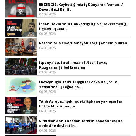
ERZENGİZ: Kaybettiğimiz İç Dünyanın Romanı /
Davut Gazi Benli..
02.08.2026
İnsan Haklarının Hakkettiği İlgi ve Hakketmediği
İlgisizlik|Zeki ..
06.08.2026
Reformlarla Onarılamayan Yargı|Av.Semih Biten
04.08.2026
İspanya'da, İsrail İmzalı 5.Nesil Savaş
Rüzgarları|Sibel Erarslan..
03.08.2026
Ebeveynliğin Kalbi: Duygusal Zekâ ile Çocuk
Yetiştirmek |Tuğba Ka..
06.08.2026
''Ahh Avrupa..'' şeklindeki âşıkâne yaklaşımlar
bütün Müslüman to..
06.08.2026
Sırbistan’dan Theodor Herzl’in babaannesi ile
dedesine devlet tör..
06.08.2026