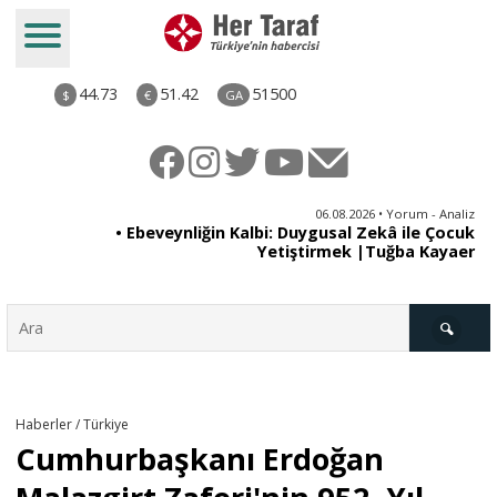
44.73
51.42
51500
$
€
GA
ya
06.08.2026 • Yorum - Analiz
rı
• Ebeveynliğin Kalbi: Duygusal Zekâ ile Çocuk
Yetiştirmek |Tuğba Kayaer
Türkiye
Haberler / Türkiye
Cumhurbaşkanı Erdoğan
Derkenar