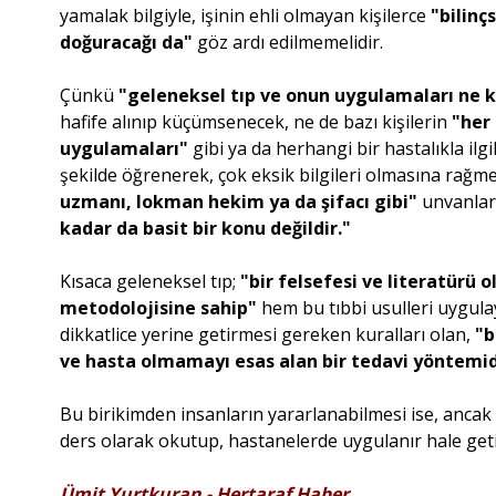
yamalak bilgiyle, işinin ehli olmayan kişilerce
"bilin
doğuracağı da"
göz ardı edilmemelidir.
Çünkü
"geleneksel tıp ve onun uygulamaları ne k
hafife alınıp küçümsenecek, ne de bazı kişilerin
"her
uygulamaları"
gibi ya da herhangi bir hastalıkla ilg
şekilde öğrenerek, çok eksik bilgileri olmasına rağm
uzmanı, lokman hekim ya da şifacı gibi"
unvanlarl
kadar da basit bir konu değildir."
Kısaca geleneksel tıp;
"bir felsefesi ve literatürü o
metodolojisine sahip"
hem bu tıbbi usulleri uygula
dikkatlice yerine getirmesi gereken kuralları olan,
"b
ve hasta olmamayı esas alan bir tedavi yöntemid
Bu birikimden insanların yararlanabilmesi ise, anca
ders olarak okutup, hastanelerde uygulanır hale geti
Ümit Yurtkuran - Hertaraf Haber