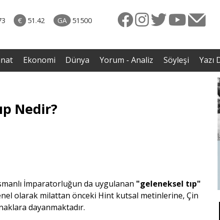
naliz
ütün
73
€
51.42
GA
51500
eye
rgil
anat
Ekonomi
Dünya
Yorum - Analiz
Söyleşi
Yazı D
ıp Nedir?
smanlı İmparatorluğun da uygulanan
"geleneksel tıp"
, genel olarak milattan önceki Hint kutsal metinlerine, Çin
aynaklara dayanmaktadır.