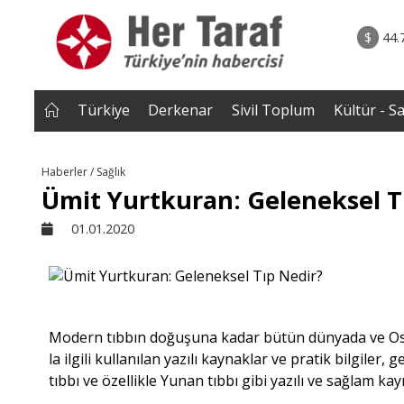
rum - Analiz
06.08.2026 • Yorum - A
ile Çocuk
• ''Ahh Avrupa..'' şeklindeki âşıkâne yaklaşımlar b
$
44.
a Kayaer
Müslüman toplumlarda geri tepm
başladı..|Selahaddin Eş Çakı
Türkiye
Derkenar
Sivil Toplum
Kültür - S
Haberler / Sağlık
Ümit Yurtkuran: Geleneksel T
01.01.2020
Modern tıbbın doğuşuna kadar bütün dünyada ve O
la ilgili kullanılan yazılı kaynaklar ve pratik bilgiler
tıbbı ve özellikle Yunan tıbbı gibi yazılı ve sağlam k