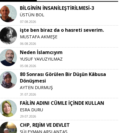
BİLGİNİN İNSANİLEŞTİRİLMESİ-3
ÜSTÜN BOL
07.08.2026
işte ben biraz da o hasreti severim.
MUSTAFA AKMEŞE
06.08.2026
Neden İslamcıyım
YUSUF YAVUZYILMAZ
05.08.2026
80 Sonrası Görülen Bir Düşün Kâbusa
Dönüşmesi
AYTEN DURMUŞ
31.07.2026
FAİLİN ADINI CÜMLE İÇİNDE KULLAN
ESRA DURU
29.07.2026
CHP, REJİM VE DEVLET
SÜLEYMAN ARSLANTAŞ