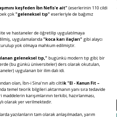
aşımını keşfeden İbn Nefis'e ait"
(eserlerinin 110 cildi
 pek çok
"geleneksel tıp"
eserleriyle de bağımız
ite ve hastaneler de öğretilip uygulatılmaya
dilmiş, uygulamalarıda
"koca karı ilaçları"
gibi alaycı
tturulup yok olmaya mahkum edilmiştir.
anan geleneksel tıp,"
bugünkü modern tıp gibi; bir
lerde (bu günkü üniversiteler) ders olarak okutulan,
eler) uygulanan bir ilim dalı idi.
 olan, İbn-i Sina'nın altı ciltli
k "El - Kanun Fit –
ında temel teorik bilgileri aktarmanın yanı sıra tedavide
ri maddelerin karışımlarının terkibi, hazırlanması,
lı olarak yer verilmektedir.
plarda yazılanların tam olarak anlaşılmadan, yarım