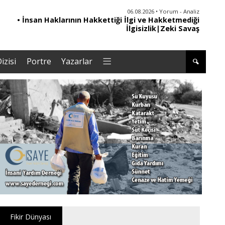
06.08.2026 • Yorum - Analiz
06.08.2026 • Dünya
• İnsan Haklarının Hakkettiği İlgi ve Hakketmediği
• Sırbistan’dan Theodor Herzl’in babaannesi ile
dedesine devlet töreni
İlgisizlik|Zeki Savaş
izisi
Portre
Yazarlar
Fikir Dünyası