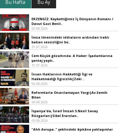
Bu Hafta
Bu Ay
ERZENGİZ: Kaybettiğimiz İç Dünyanın Romanı /
Davut Gazi Benli..
02.08.2026
İmza törenindeki iddiaların ardından Iraklı
bakan sessizliğini bo..
31.07.2026
Cem Küçük gözaltında. A Haber: İşadamlarına
şantaj yaptı..
31.07.2026
İnsan Haklarının Hakkettiği İlgi ve
Hakketmediği İlgisizlik|Zeki ..
06.08.2026
Reformlarla Onarılamayan Yargı|Av.Semih
Biten
04.08.2026
İspanya'da, İsrail İmzalı 5.Nesil Savaş
Rüzgarları|Sibel Erarslan..
03.08.2026
''Ahh Avrupa..'' şeklindeki âşıkâne yaklaşımlar