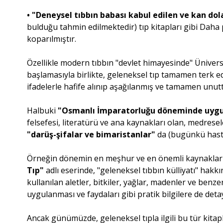
•
"Deneysel tıbbın babası kabul edilen ve kan dol
bulduğu tahmin edilmektedir) tıp kitapları gibi Daha
koparılmıştır.
Özellikle modern tıbbın "devlet himayesinde" Ünivers
başlamasıyla birlikte, geleneksel tıp tamamen terk e
ifadelerle hafife alınıp aşağılanmış ve tamamen unu
Halbuki
"Osmanlı İmparatorluğu döneminde uygul
felsefesi, literatürü ve ana kaynakları olan, medrese
"darüş-şifalar ve bimaristanlar"
da (bugünkü hastan
Örneğin dönemin en meşhur ve en önemli kaynaklarından
Tıp"
adlı eserinde, "geleneksel tıbbın külliyatı" hakk
kullanılan aletler, bitkiler, yağlar, madenler ve benze
uygulanması ve faydaları gibi pratik bilgilere de detay
Ancak günümüzde, geleneksel tıpla ilgili bu tür kita