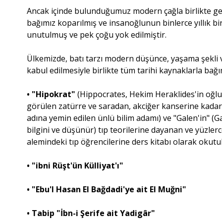
Ancak içinde bulunduğumuz modern çağla birlikte gel
bağımız koparılmış ve insanoğlunun binlerce yıllık bi
unutulmuş ve pek çoğu yok edilmiştir.
Ülkemizde, batı tarzı modern düşünce, yaşama şekli 
kabul edilmesiyle birlikte tüm tarihi kaynaklarla bağım
• "Hipokrat"
(Hippocrates, Hekim Heraklides'in oğlu
görülen zatürre ve saradan, akciğer kanserine kadar 
adına yemin edilen ünlü bilim adamı) ve "Galen'in" (G
bilgini ve düşünür) tıp teorilerine dayanan ve yüzler
alemindeki tıp öğrencilerine ders kitabı olarak okutul
• "ibni Rüşt'ün Külliyat'ı"
• "Ebu'l Hasan El Bağdadi'ye ait El Muğni"
• Tabip "İbn-i Şerife ait Yadigâr"