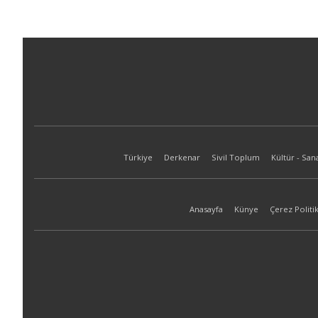
Türkiye
Derkenar
Sivil Toplum
Kültür - San
Anasayfa
Künye
Çerez Politik