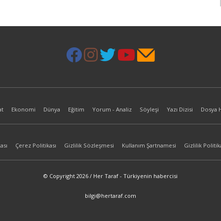
at
Ekonomi
Dünya
Eğitim
Yorum - Analiz
Söyleşi
Yazı Dizisi
Dosya 
ası
Çerez Politikası
Gizlilik Sözleşmesi
Kullanım Şartnamesi
Gizlilik Politik
© Copyright 2026 / Her Taraf - Türkiyenin habercisi
bilgi@hertaraf.com