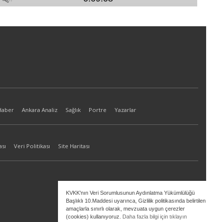
Haber
Ankara Analiz
Sağlık
Portre
Yazarlar
ası
Veri Politikası
Site Haritası
KVKK'nın Veri Sorumlusunun Aydınlatma Yükümlülüğü
Başlıklı 10.Maddesi uyarınca, Gizlilik politikasında belirtilen
amaçlarla sınırlı olarak, mevzuata uygun çerezler
(cookies) kullanıyoruz.
Daha fazla bilgi için tıklayın