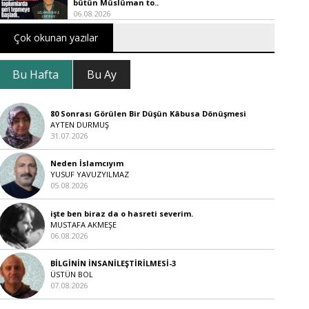
bütün Müslüman to..
06.08.2026
Çok okunan yazılar
Bu Hafta
Bu Ay
80 Sonrası Görülen Bir Düşün Kâbusa Dönüşmesi
AYTEN DURMUŞ
31.07.2026
Neden İslamcıyım
YUSUF YAVUZYILMAZ
05.08.2026
işte ben biraz da o hasreti severim.
MUSTAFA AKMEŞE
06.08.2026
BİLGİNİN İNSANİLEŞTİRİLMESİ-3
ÜSTÜN BOL
07.08.2026