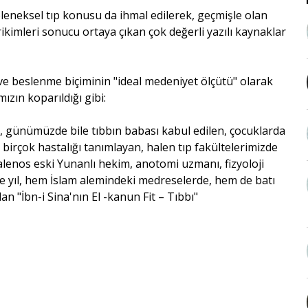
eneksel tıp konusu da ihmal edilerek, geçmişle olan
rikimleri sonucu ortaya çıkan çok değerli yazılı kaynaklar
ve beslenme biçiminin "ideal medeniyet ölçütü" olarak
ızın koparıldığı gibi:
, günümüzde bile tıbbın babası kabul edilen, çocuklarda
birçok hastalığı tanımlayan, halen tıp fakültelerimizde
alenos eski Yunanlı hekim, anotomi uzmanı, fizyoloji
ce yıl, hem İslam alemindeki medreselerde, hem de batı
an "İbn-i Sina'nın El -kanun Fit – Tıbbı"