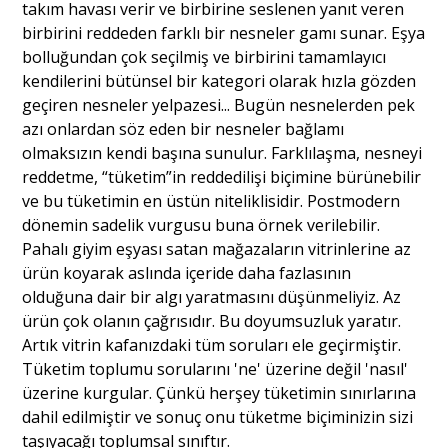
takım havası verir ve birbirine seslenen yanıt veren
birbirini reddeden farklı bir nesneler gamı sunar. Eşya
bolluğundan çok seçilmiş ve birbirini tamamlayıcı
kendilerini bütünsel bir kategori olarak hızla gözden
geçiren nesneler yelpazesi... Bugün nesnelerden pek
azı onlardan söz eden bir nesneler bağlamı
olmaksızın kendi başına sunulur. Farklılaşma, nesneyi
reddetme, “tüketim”in reddedilişi biçimine bürünebilir
ve bu tüketimin en üstün niteliklisidir. Postmodern
dönemin sadelik vurgusu buna örnek verilebilir.
Pahalı giyim eşyası satan mağazaların vitrinlerine az
ürün koyarak aslında içeride daha fazlasının
olduğuna dair bir algı yaratmasını düşünmeliyiz. Az
ürün çok olanın çağrısıdır. Bu doyumsuzluk yaratır.
Artık vitrin kafanızdaki tüm soruları ele geçirmiştir.
Tüketim toplumu sorularını 'ne' üzerine değil 'nasıl'
üzerine kurgular. Çünkü herşey tüketimin sınırlarına
dahil edilmiştir ve sonuç onu tüketme biçiminizin sizi
taşıyacağı toplumsal sınıftır.