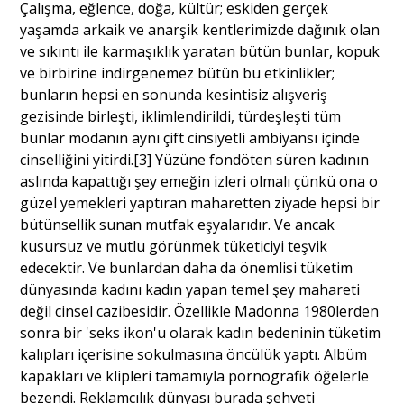
Çalışma, eğlence, doğa, kültür; eskiden gerçek
yaşamda arkaik ve anarşik kentlerimizde dağınık olan
ve sıkıntı ile karmaşıklık yaratan bütün bunlar, kopuk
ve birbirine indirgenemez bütün bu etkinlikler;
bunların hepsi en sonunda kesintisiz alışveriş
gezisinde birleşti, iklimlendirildi, türdeşleşti tüm
bunlar modanın aynı çift cinsiyetli ambiyansı içinde
cinselliğini yitirdi.[3] Yüzüne fondöten süren kadının
aslında kapattığı şey emeğin izleri olmalı çünkü ona o
güzel yemekleri yaptıran maharetten ziyade hepsi bir
bütünsellik sunan mutfak eşyalarıdır. Ve ancak
kusursuz ve mutlu görünmek tüketiciyi teşvik
edecektir. Ve bunlardan daha da önemlisi tüketim
dünyasında kadını kadın yapan temel şey mahareti
değil cinsel cazibesidir. Özellikle Madonna 1980lerden
sonra bir 'seks ikon'u olarak kadın bedeninin tüketim
kalıpları içerisine sokulmasına öncülük yaptı. Albüm
kapakları ve klipleri tamamıyla pornografik öğelerle
bezendi. Reklamcılık dünyası burada şehveti