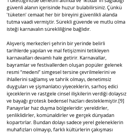
Tükettiğinizde denetim altında ve 'iktidar'ın sağladığı
güvenli alanın içerisinde huzur bulabilirsiniz. Çünkü
'tüketen' cemaat her bir bireyini güvenlikli alanda
tutma vaadi vermiştir. Sürekli güvende ve mutlu olma
isteği karnavalın sürekliliğine bağlıdır.
Alışveriş merkezleri şehrin bir yerinde belirli
tarihlerde yapılan ve mal fetişizmini tetikleyen
karnavalları devamlı hale getirir. Karnavallar,
bayramlar ve festivallerden oluşan popüler gelenek
resmi “medeni” simgesel tersine çevrilmelerini ve
ihlallerini sağlamış ve tahrik olmayı, denetimsiz
duyguları ve şişmanlatıcı yiyeceklerin, sarhoş edici
içeceklerin ve rastgele cinsel ilişkilerin verdiği dolaysız
ve bayağı grotesk bedensel hazları desteklemiştir.[9]
Panayırlar haz duyma bölgeleridir: yereldirler,
şenliklidirler, komünaldirler ve gerçek dünyadan
kopartırlar. Bundan dolayı sadece yerel geleneklerin
muhafızları olmayıp, farklı kültürlerin çakışması