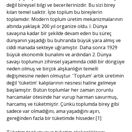
değil bireysel bilgi ve becerilerinizdir. Bu sizi birey
kılan temel saiktir. İşte toplum bu bireylerin
Portre
toplamıdır. Modern toplum üretim mekanizmalarının
altında yaklaşık 200 yıl organize oldu. I. Dünya
savaşına kadar bir şekilde devam eden bu süreç
Yazarlar
dünyanın yaşadığı bu buhranda büyük yara almış ve
ciddi manada sekteye uğramıştır. Daha sonra 1929
büyük ekonomik bunalımı ve ardından 2. Dünya
savaşı toplumun zihinsel yaşamında ciddi bir döngüye
neden olmuş ve birçok alışkanlığın temelli
Eğitim
değişmesine neden olmuştur. 'Toplum' artık üretimin
değil 'tüketim' kalıplarının nesnesi haline gelmeye
Dosya Haber
başlamıştır. Bütün toplumlar her zaman zorunlu
harcamalar ötesinde har vurup harman savurmuş,
Ankara Analiz
harcamış ve tüketmiştir. Çünkü toplumda birey gibi
sadece var olmadığını, ama yaşadığını aşırı,
Sağlık
gereğinden fazla bir tüketimde hisseder.[1]