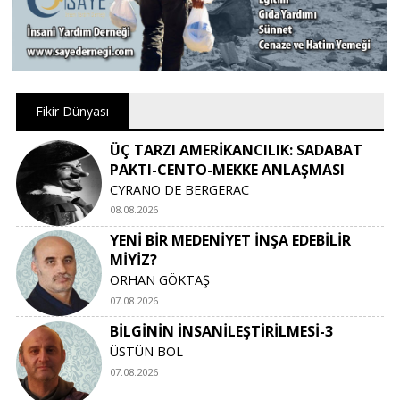
Fikir Dünyası
ÜÇ TARZI AMERİKANCILIK: SADABAT
PAKTI-CENTO-MEKKE ANLAŞMASI
CYRANO DE BERGERAC
08.08.2026
YENİ BİR MEDENİYET İNŞA EDEBİLİR
MİYİZ?
ORHAN GÖKTAŞ
07.08.2026
BİLGİNİN İNSANİLEŞTİRİLMESİ-3
ÜSTÜN BOL
07.08.2026