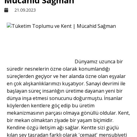
Mücahid Sağman
21.09.2023
Sivil Toplum
Kültür - Sanat
Ekonomi
Dünyamız uzunca bir
süredir nesnelerin özne olarak konumlandığı
Dünya
süreçlerden geçiyor ve her alanda özne olan eşyalar
en çok alışkanlıklarımızı kuşatıyor. Sanayi devrimi ile
başlayan süreç insanlığın üretime dayanan yeni bir
Yorum - Analiz
dünya inşa etmesi sonucunu doğurmuştu. İnsanlar
köylerden kentlere göç edip bu üretim
mekanizmasının parçası olmaya gönüllü oldular. Kent,
Söyleşi
bir mekan olmaktan ziyade bir yaşam biçimidir.
Kendine özgü iletişim ağı sağlar. Kentte sizi güçlü
Yazı Dizisi
kılan şey taşradan farklı olarak 'cemaat' mensubiyeti