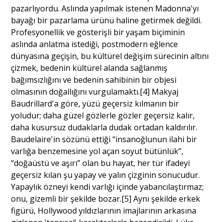
pazarlıyordu. Aslında yapılmak istenen Madonna'yı
bayağı bir pazarlama ürünü haline getirmek değildi.
Profesyonellik ve gösterişli bir yaşam biçiminin
aslında anlatma istediği, postmodern eğlence
dünyasına geçişin, bu kültürel değişim sürecinin altını
çizmek, bedenin kültürel alanda sağlanmış
bağımsızlığını ve bedenin sahibinin bir objesi
olmasının doğallığını vurgulamaktı.[4] Makyaj
Baudrillard'a göre, yüzü geçersiz kılmanın bir
yoludur; daha güzel gözlerle gözler geçersiz kalır,
daha kusursuz dudaklarla dudak ortadan kaldırılır.
Baudelaire'in sözünü ettiği “insanoğlunun ilahi bir
varlığa benzemesine yol açan soyut bütünlük”,
“doğaüstü ve aşırı” olan bu hayat, her tür ifadeyi
geçersiz kılan şu yapay ve yalın çizginin sonucudur.
Yapaylık özneyi kendi varlığı içinde yabancılaştırmaz;
onu, gizemli bir şekilde bozar.[5] Aynı şekilde erkek
figürü, Hollywood yıldızlarının imajlarının arkasına