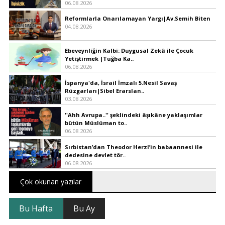
06.08.2026
Reformlarla Onarılamayan Yargı|Av.Semih Biten
04.08.2026
Ebeveynliğin Kalbi: Duygusal Zekâ ile Çocuk
Yetiştirmek |Tuğba Ka..
06.08.2026
İspanya'da, İsrail İmzalı 5.Nesil Savaş
Rüzgarları|Sibel Erarslan..
03.08.2026
''Ahh Avrupa..'' şeklindeki âşıkâne yaklaşımlar
bütün Müslüman to..
06.08.2026
Sırbistan’dan Theodor Herzl’in babaannesi ile
dedesine devlet tör..
06.08.2026
Çok okunan yazılar
Bu Hafta
Bu Ay