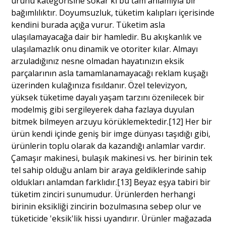
ürünü kategorisine sokar ki bu tam anlamıyla bir
bağımlılıktır. Doyumsuzluk, tüketim kalıpları içerisinde
kendini burada açığa vurur. Tüketim asla
ulaşılamayacağa dair bir hamledir. Bu akışkanlık ve
ulaşılamazlık onu dinamik ve otoriter kılar. Almayı
arzuladığınız nesne olmadan hayatınızın eksik
parçalarının asla tamamlanamayacağı reklam kuşağı
üzerinden kulağınıza fısıldanır. Özel televizyon,
yüksek tüketime dayalı yaşam tarzını özenilecek bir
modelmiş gibi sergileyerek daha fazlaya duyulan
bitmek bilmeyen arzuyu körüklemektedir.[12] Her bir
ürün kendi içinde geniş bir imge dünyası taşıdığı gibi,
ürünlerin toplu olarak da kazandığı anlamlar vardır.
Çamaşır makinesi, bulaşık makinesi vs. her birinin tek
tel sahip olduğu anlam bir araya geldiklerinde sahip
oldukları anlamdan farklıdır.[13] Beyaz eşya tabiri bir
tüketim zinciri sunumudur. Ürünlerden herhangi
birinin eksikliği zincirin bozulmasına sebep olur ve
tüketicide 'eksik'lik hissi uyandırır. Ürünler mağazada