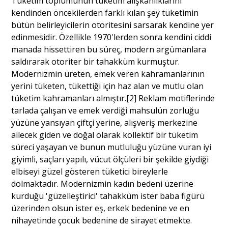
Tüketim toplumunun tüketim alışkanlıklarını
kendinden öncekilerden farklı kılan şey tüketimin
bütün belirleyicilerin otoritesini sarsarak kendine yer
edinmesidir. Özellikle 1970'lerden sonra kendini ciddi
manada hissettiren bu süreç, modern argümanlara
saldırarak otoriter bir tahakküm kurmuştur.
Modernizmin üreten, emek veren kahramanlarının
yerini tüketen, tükettiği için haz alan ve mutlu olan
tüketim kahramanları almıştır.[2] Reklam motiflerinde
tarlada çalışan ve emek verdiği mahsulün zorluğu
yüzüne yansıyan çiftçi yerine, alışveriş merkezine
ailecek giden ve doğal olarak kollektif bir tüketim
süreci yaşayan ve bunun mutluluğu yüzüne vuran iyi
giyimli, saçları yapılı, vücut ölçüleri bir şekilde giydiği
elbiseyi güzel gösteren tüketici bireylerle
dolmaktadır. Modernizmin kadın bedeni üzerine
kurduğu 'güzelleştirici' tahakküm ister baba figürü
üzerinden olsun ister eş, erkek bedenine ve en
nihayetinde çocuk bedenine de sirayet etmekte.