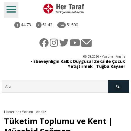
44.73
51.42
51500
$
€
GA
ya
06.08.2026 • Yorum - Analiz
rı
• Ebeveynliğin Kalbi: Duygusal Zekâ ile Çocuk
Yetiştirmek |Tuğba Kayaer
Türkiye
Haberler / Yorum - Analiz
Tüketim Toplumu ve Kent |
Derkenar