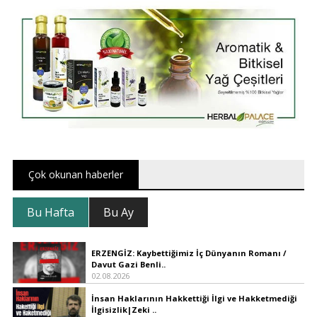
Çok okunan haberler
Bu Hafta
Bu Ay
ERZENGİZ: Kaybettiğimiz İç Dünyanın Romanı /
Davut Gazi Benli..
02.08.2026
İnsan Haklarının Hakkettiği İlgi ve Hakketmediği
İlgisizlik|Zeki ..