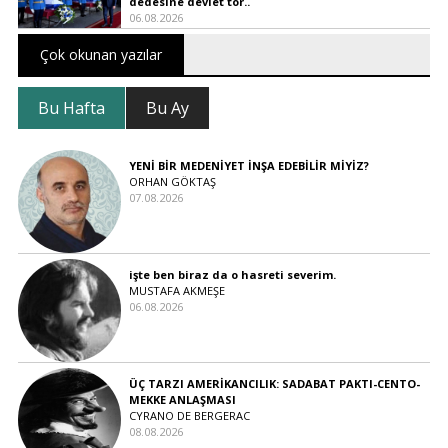
dedesine devlet tör..
06.08.2026
Çok okunan yazılar
Bu Hafta
Bu Ay
YENİ BİR MEDENİYET İNŞA EDEBİLİR MİYİZ?
ORHAN GÖKTAŞ
07.08.2026
işte ben biraz da o hasreti severim.
MUSTAFA AKMEŞE
06.08.2026
ÜÇ TARZI AMERİKANCILIK: SADABAT PAKTI-CENTO-
MEKKE ANLAŞMASI
CYRANO DE BERGERAC
08.08.2026