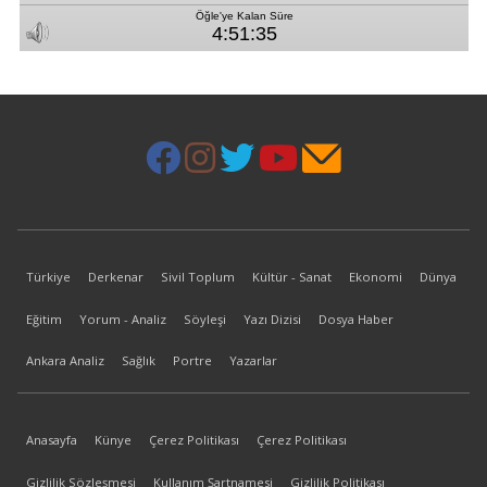
Türkiye
Derkenar
Sivil Toplum
Kültür - Sanat
Ekonomi
Dünya
Eğitim
Yorum - Analiz
Söyleşi
Yazı Dizisi
Dosya Haber
Ankara Analiz
Sağlık
Portre
Yazarlar
Anasayfa
Künye
Çerez Politikası
Çerez Politikası
Gizlilik Sözleşmesi
Kullanım Şartnamesi
Gizlilik Politikası