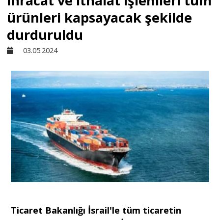
ihracat ve ithalat işlemleri tüm
ürünleri kapsayacak şekilde
Sivil Toplum
durduruldu
03.05.2024
Kültür - Sanat
Ekonomi
Dünya
Yorum - Analiz
Söyleşi
Ticaret Bakanlığı İsrail'le tüm ticaretin
Yazı Dizisi