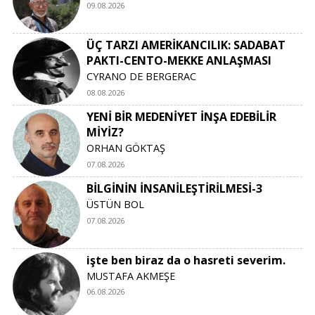
09.08.2026
ÜÇ TARZI AMERİKANCILIK: SADABAT
PAKTI-CENTO-MEKKE ANLAŞMASI
CYRANO DE BERGERAC
08.08.2026
YENİ BİR MEDENİYET İNŞA EDEBİLİR
MİYİZ?
ORHAN GÖKTAŞ
07.08.2026
BİLGİNİN İNSANİLEŞTİRİLMESİ-3
ÜSTÜN BOL
07.08.2026
işte ben biraz da o hasreti severim.
MUSTAFA AKMEŞE
06.08.2026