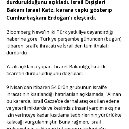
durdurulduğunu açıkladı. İsrail Dışişleri
Bakanı Israel Katz, karara tepki gösterip
Portre
Cumhurbaşkanı Erdoğan'ı eleştirdi.
Bloomberg News'in iki Türk yetkiliye dayandırdığı
Yazarlar
haberine göre, Türkiye perşembe gününden (bugün)
itibaren İsrail'e ihracatı ve İsrail'den tüm ithalatı
durdurdu.
Yazılı açıklama yapan Ticaret Bakanlığı, İsrail'le
Eğitim
ticaretin durdurulduğunu doğruladı.
Dosya Haber
9 Nisan'dan itibaren 54 ürün grubunun İsrail'e
ihracatının kısıtlandığı hatırlatılan açıklamada, "Alınan
Ankara Analiz
bu kararda, İsrail Gazze’de derhal ateşkes ilan edene
ve yeterli miktarda ve kesintisiz insani yardım akışına
Sağlık
izin verinceye kadar kısıtlama tedbirlerinin yürürlükte
kalacağı vurgulanmıştır. Buna rağmen, İsrail
Hükümetinin saldırgan tutumunu sürdürdüğü,