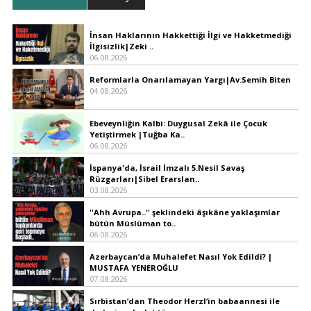
İnsan Haklarının Hakkettiği İlgi ve Hakketmediği
İlgisizlik|Zeki ..
06.08.2026
Reformlarla Onarılamayan Yargı|Av.Semih Biten
04.08.2026
Ebeveynliğin Kalbi: Duygusal Zekâ ile Çocuk
Yetiştirmek |Tuğba Ka..
06.08.2026
İspanya'da, İsrail İmzalı 5.Nesil Savaş
Rüzgarları|Sibel Erarslan..
03.08.2026
''Ahh Avrupa..'' şeklindeki âşıkâne yaklaşımlar
bütün Müslüman to..
06.08.2026
Azerbaycan’da Muhalefet Nasıl Yok Edildi? |
MUSTAFA YENEROĞLU
07.08.2026
Sırbistan’dan Theodor Herzl’in babaannesi ile