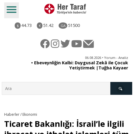
44.73
51.42
51500
$
€
GA
ya
06.08.2026 • Yorum - Analiz
rı
• Ebeveynliğin Kalbi: Duygusal Zekâ ile Çocuk
Yetiştirmek |Tuğba Kayaer
Türkiye
Haberler / Ekonomi
Ticaret Bakanlığı: İsrail’le ilgili
Derkenar