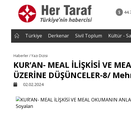
rum - Analiz
06.08.2026 • Yorum - A
lar bütün
• İnsan Haklarının Hakkettiği İlgi ve Hakketme
$
44.
 tepmeye
İlgisizlik|Zeki S
 Çakırgil
Türkiye
Derkenar
Sivil Toplum
Kültür - S
Haberler / Yazı Dizisi
KUR’AN- MEAL İLİŞKİSİ VE 
ÜZERİNE DÜŞÜNCELER-8/ Mehm
02.02.2024