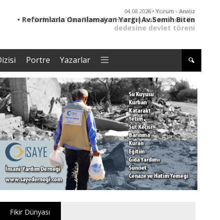
04.08.2026 • Yorum - Analiz
• Reformlarla Onarılamayan Yargı|Av.Semih Biten
• ER
izisi
Portre
Yazarlar
Fikir Dünyası