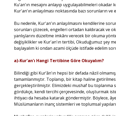
Ku'an'ın mesajını anlayıp uygulayabilmeleri okadar kol
Kur'an'ın anlaşılması noktasında bazı sorunların ve
Bu nedenle, Kur'an'ın anlaşılmasını kendilerine soru
sorunları çözecek, engelleri ortadan kaldıracak ve 
yanlışlarını düzeltme imkânı verecek bir okuma yön
değişiklikler ve Kur'an'ın tertibi, Okuduğumuz şey 
başlayalım ki ondan azami ölçüde istifade edelim sor
a)-Kur'an'ı Hangi Tertibine Göre Okuyalım?
Bilindiği gibi Kur’ân'ın hepsi bir defada nâzil olmamış;
tamamlanmıştır. Toplanıp, bir kitap haline getirilmes
gerçekleştirilmiştir. Elimizdeki mushaf bu toplanma s
gördükçe, kendi tercihi çerçevesinde, oluşturmak ist
ihtiyacı da hesaba katarak göndermiştir. Böylece, âye
Müslümanların inanç sistemleri ve toplumsal yapılar