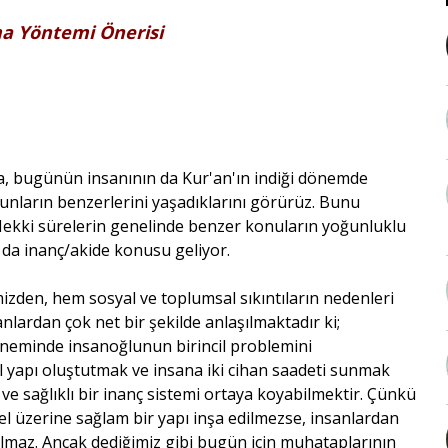
ma Yöntemi Önerisi
da, bugünün insanının da Kur'an'ın indiği dönemde
unların benzerlerini yaşadıklarını görürüz. Bunu
Mekki sürelerin genelinde benzer konuların yoğunluklu
a da inanç/akide konusu geliyor.
izden, hem sosyal ve toplumsal sıkıntıların nedenleri
lardan çok net bir şekilde anlaşılmaktadır ki;
döneminde insanoğlunun birincil problemini
yal yapı oluştutmak ve insana iki cihan saadeti sunmak
 ve sağlıklı bir inanç sistemi ortaya koyabilmektir. Çünkü
l üzerine sağlam bir yapı inşa edilmezse, insanlardan
olmaz. Ancak dediğimiz gibi bugün için muhataplarının