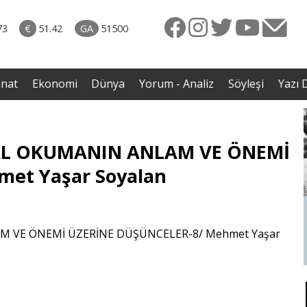
naliz
06.08.2026 • Dünya
diği
• Sırbistan’dan Theodor Herzl’in babaannesi ile
73
€
51.42
GA
51500
avaş
dedesine devlet töreni
anat
Ekonomi
Dünya
Yorum - Analiz
Söyleşi
Yazı D
MEAL OKUMANIN ANLAM VE ÖNEMİ
et Yaşar Soyalan