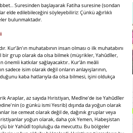
 tebbet… Suresinden başlayarak Fatiha suresine (sondan
lde edilebileceğini söyleyebiliriz: Çünkü ağırlıklı
eler bulunmaktadır.
i
jdır. Kur’ân'ın muhatabının insan olması o ilk muhatabını
 bir grup olarak da olsa bilmek (müşrikler, Yahûdîler,
n önemli katkılar sağlayacaktır.. Kur’ân meâli
 sadece isim olarak değil onların anlayışlarının,
olduğunu kaba hatlarıyla da olsa bilmesi, işini oldukça
ik Araplar, az sayıda Hıristiyan, Medîne'de ise Yahûdîler
dine'nin (o günkü ismi Yesrib) dışında da yoğun olarak
anlar ise cemeat olarak değil de, dağınık gruplar veya
 Hıristiyanlar yoğun olarak, daha çok Yemen, Habeşistan
çlü bir Yahûdî topluluğu da mevcuttu. Bu bölgeler