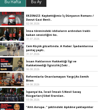
Bu Hafta
Bu Ay
ERZENGİZ: Kaybettiğimiz İç Dünyanın Romanı /
Davut Gazi Benli..
02.08.2026
İmza törenindeki iddiaların ardından Iraklı
bakan sessizliğini bo..
31.07.2026
Cem Küçük gözaltında. A Haber: İşadamlarına
şantaj yaptı..
31.07.2026
İnsan Haklarının Hakkettiği İlgi ve
Hakketmediği İlgisizlik|Zeki ..
06.08.2026
Reformlarla Onarılamayan Yargı|Av.Semih
Biten
04.08.2026
İspanya'da, İsrail İmzalı 5.Nesil Savaş
Rüzgarları|Sibel Erarslan..
03.08.2026
''Ahh Avrupa..'' şeklindeki âşıkâne yaklaşımlar