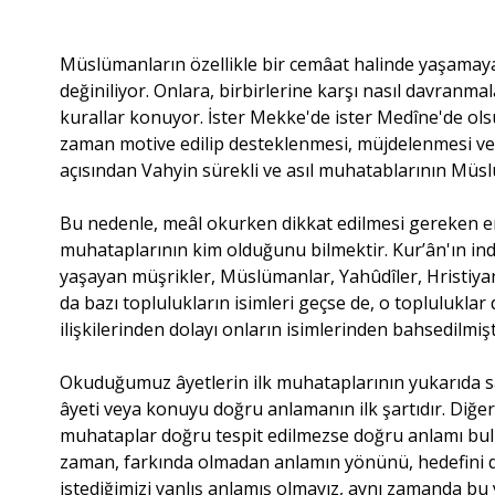
Müslümanların özellikle bir cemâat halinde yaşamaya 
değiniliyor. Onlara, birbirlerine karşı nasıl davranma
kurallar konuyor. İster Mekke'de ister Medîne'de 
zaman motive edilip desteklenmesi, müjdelenmesi ve 
açısından Vahyin sürekli ve asıl muhatablarının Müs
Bu nedenle, meâl okurken dikkat edilmesi gereken e
muhataplarının kim olduğunu bilmektir. Kur’ân'ın in
yaşayan müşrikler, Müslümanlar, Yahûdîler, Hristiyan
da bazı toplulukların isimleri geçse de, o toplulukla
ilişkilerinden dolayı onların isimlerinden bahsedilmişt
Okuduğumuz âyetlerin ilk muhataplarının yukarıda s
âyeti veya konuyu doğru anlamanın ilk şartıdır. Diğer
muhataplar doğru tespit edilmezse doğru anlamı bu
zaman, farkında olmadan anlamın yönünü, hedefini de
istediğimizi yanlış anlamış olmayız, aynı zamanda b