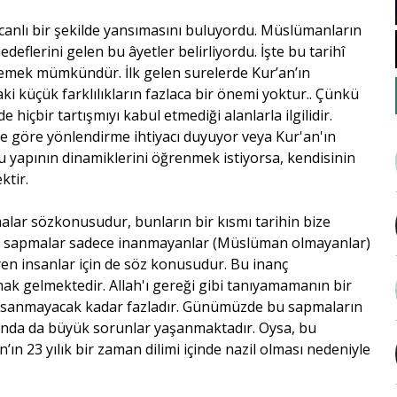
 canlı bir şekilde yansımasını buluyordu. Müslümanların
eflerini gelen bu âyetler belirliyordu. İşte bu tarihî
 izlemek mümkündür. İlk gelen surelerde Kur’an’ın
aki küçük farklılıkların fazlaca bir önemi yoktur.. Çünkü
hiçbir tartışmıyı kabul etmediği alanlarla ilgilidir.
ine göre yönlendirme ihtiyacı duyuyor veya Kur'an'ın
u yapının dinamiklerini öğrenmek istiyorsa, kendisinin
ktir.
r sözkonusudur, bunların bir kısmı tarihin bize
 Bu sapmalar sadece inanmayanlar (Müslüman olmayanlar)
yen insanlar için de söz konusudur. Bu inanç
mak gelmektedir. Allah'ı gereği gibi tanıyamamanın bir
azımsanmayacak kadar fazladır. Günümüzde bu sapmaların
sında da büyük sorunlar yaşanmaktadır. Oysa, bu
’ın 23 yılık bir zaman dilimi içinde nazil olması nedeniyle