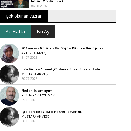
bütün Müslüman to..
06.08.2026
Çok okunan yazılar
Bu Hafta
Bu Ay
80 Sonrası Görülen Bir Düşün Kâbusa Dönüşmesi
AYTEN DURMUŞ
31.07.2026
müslüman "davetçi" olmaz önce. önce kul olur.
MUSTAFA AKMEŞE
30.07.2026
Neden İslamcıyım
YUSUF YAVUZYILMAZ
05.08.2026
işte ben biraz da o hasreti severim.
MUSTAFA AKMEŞE
06.08.2026