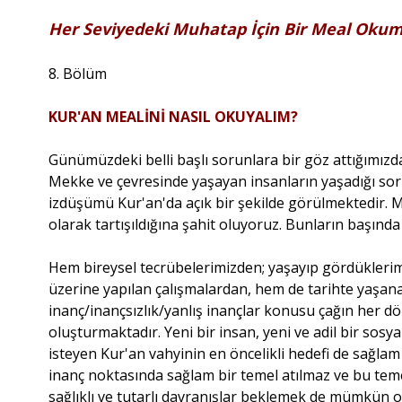
Her Seviyedeki Muhatap İçin Bir Meal Oku
8. Bölüm
KUR'AN MEALİNİ NASIL OKUYALIM?
Günümüzdeki belli başlı sorunlara bir göz attığımız
Mekke ve çevresinde yaşayan insanların yaşadığı sor
izdüşümü Kur'an'da açık bir şekilde görülmektedir. 
olarak tartışıldığına şahit oluyoruz. Bunların başınd
Hem bireysel tecrübelerimizden; yaşayıp gördüklerim
üzerine yapılan çalışmalardan, hem de tarihte yaşanan
inanç/inançsızlık/yanlış inançlar konusu çağın her 
oluşturmaktadır. Yeni bir insan, yeni ve adil bir sos
isteyen Kur'an vahyinin en öncelikli hedefi de sağlam
inanç noktasında sağlam bir temel atılmaz ve bu teme
sağlıklı ve tutarlı davranışlar beklemek de mümkün 