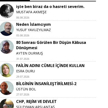
işte ben biraz da o hasreti severim.
MUSTAFA AKMEŞE
06.08.2026
Neden İslamcıyım
YUSUF YAVUZYILMAZ
05.08.2026
80 Sonrası Görülen Bir Düşün Kâbusa
Dönüşmesi
AYTEN DURMUŞ
31.07.2026
FAİLİN ADINI CÜMLE İÇİNDE KULLAN
ESRA DURU
29.07.2026
BİLGİNİN İNSANİLEŞTİRİLMESİ-2
ÜSTÜN BOL
27.07.2026
CHP, REJİM VE DEVLET
SÜLEYMAN ARSLANTAŞ