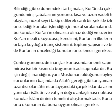
Bilindiği gibi o dönemdeki tartışmalar, Kur’ân'da çok
gündemini, çabalarının yönünü, kısa ve uzun vadeli hed
olayları, nüzul seyri takip edilerek canlı bir şekilde
öncelediği konular işlendiği için nüzul sıralamalarınd
bu konular Kur'an'ın olmazsa olmaz dediği ve üzerinde 
Kur'an meali okuyucusu; kendisini, Kur'an'ın ilkeler
ortaya koyduğu inanç sistemini, toplum yapısını ve b
de Kur'an'ın öncelediği konuları öncelemesi gerekece
Çünkü günümüzde inançlar konusunda önemli sapmala
mirası ise bir kısmı da bugünün icadı sapmalardır.
için değil, inandığını, yani Müslüman olduğunu söyle
sorunlarının başında da Allah'ı gereği gibi tanıyama
uzantısı olan âhiret anlayışındaki çarpıklıklar da 
yanında risâletin ve vahyin doğru anlaşılması nokta
konular İslâm dininin temelini oluşturmaktadır. Kur’an
onu okumanın da buna uygun olması gerekir.