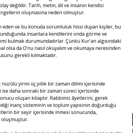
ay değildir. Tarih, metin, dil ve insanın kendisi
 engellerin oluşmasına neden olmuştur.
n eden ve bu konuda sorumluluk hissi duyan kişiler, bu
okunduğunda insanlara kendilerini onda görme ve
temi bulmak durumundadırlar. Çünkü Kur'an algısındaki
meal olsa da O’nu nasıl okuyalım ve okumaya neresinden
usunu gerekli kılmaktadır.
 nüzûlü yirmi üç yıllık bir zaman dilimi içerisinde
i ise daha sonraki bir zaman süreci içerisinde
onucu oluşan kitaptır. Rabbimiz âyetlerini, gerek
ediği inanç sisteminin ve toplum yapısının doğurduğu
tlerin bir seyir içerisinde inmesi sonucunda,
ı oluşmuştur.