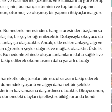
erik ve hacimlerine (uzunluk ve kısalıklarına) göre tertip
mesi işinin, bu inanç sisteminin ve toplumsal yapının
nun, oturmuş ve oluşmuş bir yapının ihtiyaçlarına göre
er. Bu nedenle neresinden, hangi suresinden başlanırsa
şılıp, bir şeyler öğrenilecektir. Dolayısıyla okuyucu da
anlayışa ulaşacaktır. Ancak, elde edilen anlayış, algı ve
çin öğrenilen şeyler dağınık ve muğlak olacaktır. Üstelik
. Bu nedenle zihinde oluşan anlamların daha sağlıklı ve
 takip edilerek okunmasının daha yararlı olacağı
 hareketle oluşturulan bir nüzul sırasını takip ederek
dönemdeki yaşantı ve algıyı daha net bir şekilde
iklerinin kavramasına da yardımcı olacaktır. Okuyucunun,
o dönemdeki olayları içselleştirebildiği oranda kendi