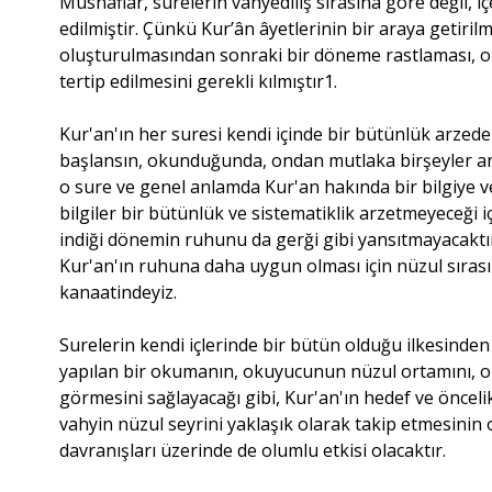
Mushaflar, surelerin vahyediliş sırasına göre değil, iç
edilmiştir. Çünkü Kur’ân âyetlerinin bir araya getiril
oluşturulmasından sonraki bir döneme rastlaması, o
tertip edilmesini gerekli kılmıştır1.
Kur'an'ın her suresi kendi içinde bir bütünlük arzed
başlansın, okunduğunda, ondan mutlaka birşeyler anla
o sure ve genel anlamda Kur'an hakında bir bilgiye ve 
bilgiler bir bütünlük ve sistematiklik arzetmeyeceği i
indiği dönemin ruhunu da gerği gibi yansıtmayacaktır
Kur'an'ın ruhuna daha uygun olması için nüzul sırası
kanaatindeyiz.
Surelerin kendi içlerinde bir bütün olduğu ilkesinden
yapılan bir okumanın, okuyucunun nüzul ortamını, o 
görmesini sağlayacağı gibi, Kur'an'ın hedef ve öncel
vahyin nüzul seyrini yaklaşık olarak takip etmesinin 
davranışları üzerinde de olumlu etkisi olacaktır.