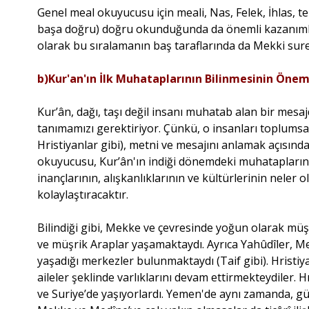
Genel meal okuyucusu için meali, Nas, Felek, İhlas,
başa doğru) doğru okunduğunda da önemli kazanımlar e
olarak bu sıralamanın baş taraflarında da Mekki sur
b)Kur'an'ın İlk Muhataplarının Bilinmesinin Önem
Kur’ân, dağı, taşı değil insanı muhatab alan bir mesa
tanımamızı gerektiriyor. Çünkü, o insanları toplumsal
Hristiyanlar gibi), metni ve mesajını anlamak açısında
okuyucusu, Kur’ân'ın indiği dönemdeki muhataplarının
inançlarının, alışkanlıklarının ve kültürlerinin neler 
kolaylaştıracaktır.
Bilindiği gibi, Mekke ve çevresinde yoğun olarak müşr
ve müşrik Araplar yaşamaktaydı. Ayrıca Yahûdîler, Me
yaşadığı merkezler bulunmaktaydı (Taif gibi). Hristiy
aileler şeklinde varlıklarını devam ettirmekteydiler.
ve Suriye’de yaşıyorlardı. Yemen'de aynı zamanda, gü