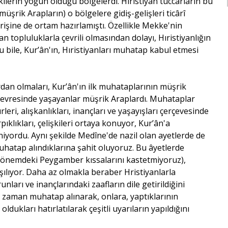
kilerin yoğun olduğu bölgelerdi. Hıristiyan tüccarların bu
üşrik Arapların) o bölgelere gidiş-gelişleri ticârî
verişine de ortam hazırlamıştı. Özellikle Mekke'nin
n topluluklarla çevrili olmasından dolayı, Hıristiyanlığın
Bu bile, Kur’ân'ın, Hıristiyanları muhatap kabul etmesi
dan olmaları, Kur’ân'ın ilk muhataplarının müşrik
evresinde yaşayanlar müşrik Araplardı. Muhataplar
leri, alışkanlıkları, inançları ve yaşayışları çerçevesinde
pıklıkları, çelişkileri ortaya konuyor, Kur’ân'a
niyordu. Aynı şekilde Medîne'de nazil olan ayetlerde de
uhatap alındıklarına şahit oluyoruz. Bu âyetlerde
 dönemdeki Peygamber kıssalarını kastetmiyoruz),
şılıyor. Daha az olmakla beraber Hristiyanlarla
unları ve inançlarındaki zaafların dile getirildiğini
 zaman muhatap alınarak, onlara, yaptıklarının
dukları hatırlatılarak çeşitli uyarıların yapıldığını