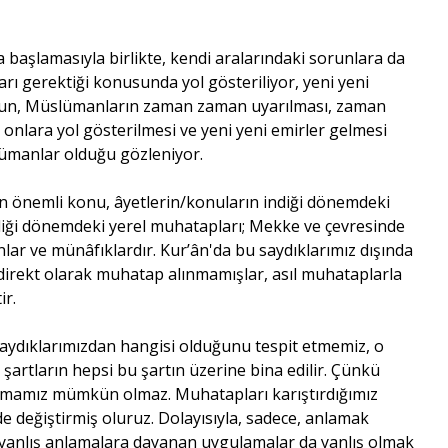
başlamasıyla birlikte, kendi aralarındaki sorunlara da
ları gerektiği konusunda yol gösteriliyor, yeni yeni
olsun, Müslümanların zaman zaman uyarılması, zaman
onlara yol gösterilmesi ve yeni yeni emirler gelmesi
lümanlar olduğu gözleniyor.
n önemli konu, âyetlerin/konuların indiği dönemdeki
diği dönemdeki yerel muhatapları; Mekke ve çevresinde
lar ve münâfıklardır. Kur’ân'da bu saydıklarımız dışında
r direkt olarak muhatap alınmamışlar, asıl muhataplarla
ir.
aydıklarımızdan hangisi olduğunu tespit etmemiz, o
 şartların hepsi bu şartın üzerine bina edilir. Çünkü
lmamız mümkün olmaz. Muhatapları karıştırdığımız
 değiştirmiş oluruz. Dolayısıyla, sadece, anlamak
u yanlış anlamalara dayanan uygulamalar da yanlış olmak