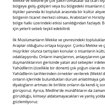
Mekke ve Medîne’ye çok yakın olmasalar da ticârî iliş
bölgeye geliş-gidişleri veya bu bölgedeki insanların (m
ilişkiler yanında iki topluluk arasında bir kültür alış
bölgenin ticaret merkezi olması, Arabistan'ın Hıristiya
bölge halkı üzerindeki etkisi sanıldığından fazlaydı. 
için yeterli sebeb teşkil edebilirdi.
İlk Müslümanların Mekke ve çevresindeki topluluklar
Araplar olduğunu ortaya koyuyor. Çünkü Mekke ve ç
müşrikler olunca tartışılan konular o insanların kültür
odaklaşıyordu. Onların inançlarının, anlayışlarının çar
düşmanlıklarının gerisinde yatan asıl sebepler irdele
Yahûdîlerin (özellikle bir dönem) çok yoğun olarak m
Yahûdîlerin tarihlerinden örnekler verilerek (Mekkî
onların içlerinde bulundukları durum anlatılmaya çalı
diyalogların artması ile birlikte onların da kendi iç sor
görüyoruz. Ayrıca, Medîne'de münâfıkların da zaman
görüldüğü, kimseyi aldatamayacakları ve yanlış yolda ol
gözlemliyoruz.