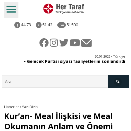
44.73
51.42
51500
$
€
GA
ya
30.07.2026 • Türkiye
an
• Gelecek Partisi siyasi faaliyetlerini sonlandırdı
du
Türkiye
Haberler / Yazı Dizisi
Kur’an- Meal İlişkisi ve Meal
Derkenar
Okumanın Anlam ve Önemi