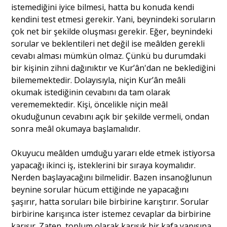
istemediğini iyice bilmesi, hatta bu konuda kendi
kendini test etmesi gerekir. Yani, beynindeki soruların
çok net bir şekilde oluşması gerekir. Eğer, beynindeki
sorular ve beklentileri net değil ise meâlden gerekli
cevabı alması mümkün olmaz. Çünkü bu durumdaki
bir kişinin zihni dağınıktır ve Kur’ân'dan ne beklediğini
bilememektedir. Dolayısıyla, niçin Kur’ân meâli
okumak istediğinin cevabını da tam olarak
verememektedir. Kişi, öncelikle niçin meâl
okuduğunun cevabını açık bir şekilde vermeli, ondan
sonra meâl okumaya başlamalıdır.
Okuyucu meâlden umduğu yararı elde etmek istiyorsa
yapacağı ikinci iş, isteklerini bir sıraya koymalıdır.
Nerden başlayacağını bilmelidir. Bazen insanoğlunun
beynine sorular hücum ettiğinde ne yapacağını
şaşırır, hatta soruları bile birbirine karıştırır. Sorular
birbirine karışınca ister istemez cevaplar da birbirine
karışır. Zaten, toplum olarak karışık bir kafa yapısına