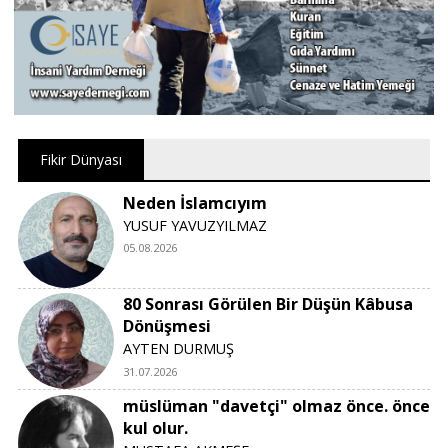
Bu bilgin bir sihirbazdır.” قَالَ لِلْمَلَاِ حَوْلَهُٓ اِنَّ هٰذَا
لَسَاحِرٌ عَل۪يمٌۙ Şu’arâ Suresi 34. Ayet Şuara 35-
-“ Sihri ile sizi memleketinizden çıkarmak istiyor,
o halde yapmak istediğiniz nedir?” يُر۪يدُ اَنْ
يُخْرِجَكُمْ مِنْ اَرْضِكُمْ بِسِحْرِه۪ۗ فَمَاذَا تَأْمُرُونَ
Fikir Dünyası
Neden İslamcıyım
YUSUF YAVUZYILMAZ
05.08.2026
80 Sonrası Görülen Bir Düşün Kâbusa
Dönüşmesi
AYTEN DURMUŞ
31.07.2026
müslüman "davetçi" olmaz önce. önce
kul olur.