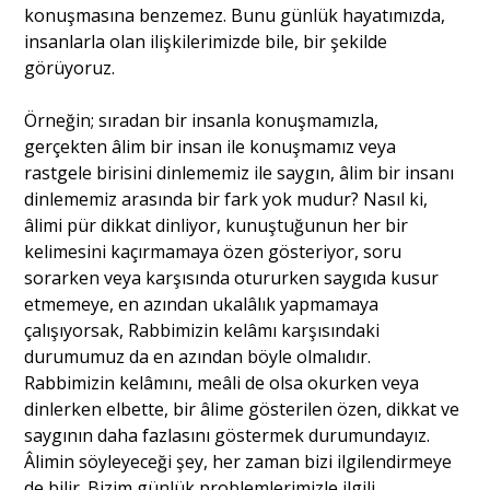
konuşmasına benzemez. Bunu günlük hayatımızda,
insanlarla olan ilişkilerimizde bile, bir şekilde
görüyoruz.
Örneğin; sıradan bir insanla konuşmamızla,
gerçekten âlim bir insan ile konuşmamız veya
rastgele birisini dinlememiz ile saygın, âlim bir insanı
dinlememiz arasında bir fark yok mudur? Nasıl ki,
âlimi pür dikkat dinliyor, kunuştuğunun her bir
kelimesini kaçırmamaya özen gösteriyor, soru
sorarken veya karşısında otururken saygıda kusur
etmemeye, en azından ukalâlık yapmamaya
çalışıyorsak, Rabbimizin kelâmı karşısındaki
durumumuz da en azından böyle olmalıdır.
Rabbimizin kelâmını, meâli de olsa okurken veya
dinlerken elbette, bir âlime gösterilen özen, dikkat ve
saygının daha fazlasını göstermek durumundayız.
Âlimin söyleyeceği şey, her zaman bizi ilgilendirmeye
de bilir. Bizim günlük problemlerimizle ilgili