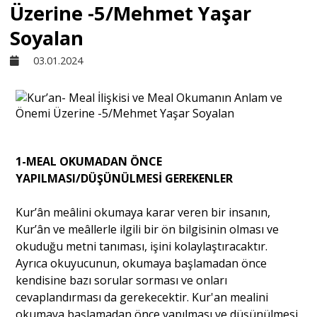
Üzerine -5/Mehmet Yaşar
Sivil Toplum
Soyalan
03.01.2024
Kültür - Sanat
Ekonomi
1-MEAL OKUMADAN ÖNCE
Dünya
YAPILMASI/DÜŞÜNÜLMESİ GEREKENLER
Yorum - Analiz
Kur’ân meâlini okumaya karar veren bir insanın,
Kur’ân ve meâllerle ilgili bir ön bilgisinin olması ve
okuduğu metni tanıması, işini kolaylaştıracaktır.
Söyleşi
Ayrıca okuyucunun, okumaya başlamadan önce
kendisine bazı sorular sorması ve onları
cevaplandırması da gerekecektir. Kur'an mealini
Yazı Dizisi
okumaya başlamadan önce yapılması ve düşünülmesi