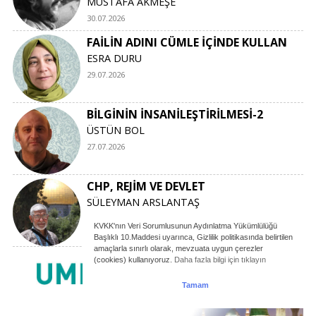
MUSTAFA AKMEŞE
30.07.2026
FAİLİN ADINI CÜMLE İÇİNDE KULLAN
ESRA DURU
29.07.2026
BİLGİNİN İNSANİLEŞTİRİLMESİ-2
ÜSTÜN BOL
27.07.2026
CHP, REJİM VE DEVLET
SÜLEYMAN ARSLANTAŞ
26.07.2026
KVKK'nın Veri Sorumlusunun Aydınlatma Yükümlülüğü
Başlıklı 10.Maddesi uyarınca, Gizlilik politikasında belirtilen
amaçlarla sınırlı olarak, mevzuata uygun çerezler
(cookies) kullanıyoruz.
Daha fazla bilgi için tıklayın
Tamam