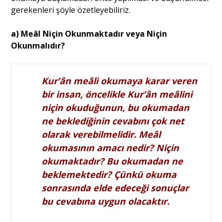
gerekenleri şöyle özetleyebiliriz.
Portre
a) Meâl Niçin Okunmaktadır veya Niçin
Okunmalıdır?
Yazarlar
Kur’ân meâli okumaya karar veren
bir insan, öncelikle Kur’ân meâlini
niçin okuduğunun, bu okumadan
Eğitim
ne beklediğinin cevabını çok net
olarak verebilmelidir. Meâl
Dosya Haber
okumasının amacı nedir? Niçin
Ankara Analiz
okumaktadır? Bu okumadan ne
beklemektedir? Çünkü okuma
Sağlık
sonrasında elde edeceği sonuçlar
bu cevabına uygun olacaktır.