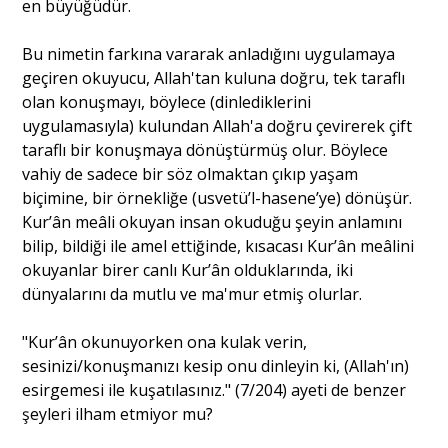
en büyüğüdür.
Bu nimetin farkına vararak anladığını uygulamaya
geçiren okuyucu, Allah'tan kuluna doğru, tek taraflı
olan konuşmayı, böylece (dinlediklerini
uygulamasıyla) kulundan Allah'a doğru çevirerek çift
taraflı bir konuşmaya dönüştürmüş olur. Böylece
vahiy de sadece bir söz olmaktan çıkıp yaşam
biçimine, bir örnekliğe (usvetü’l-hasene’ye) dönüşür.
Kur’ân meâli okuyan insan okuduğu şeyin anlamını
bilip, bildiği ile amel ettiğinde, kısacası Kur’ân meâlini
okuyanlar birer canlı Kur’ân olduklarında, iki
dünyalarını da mutlu ve ma'mur etmiş olurlar.
"Kur’ân okunuyorken ona kulak verin,
sesinizi/konuşmanızı kesip onu dinleyin ki, (Allah'ın)
esirgemesi ile kuşatılasınız." (7/204) ayeti de benzer
şeyleri ilham etmiyor mu?