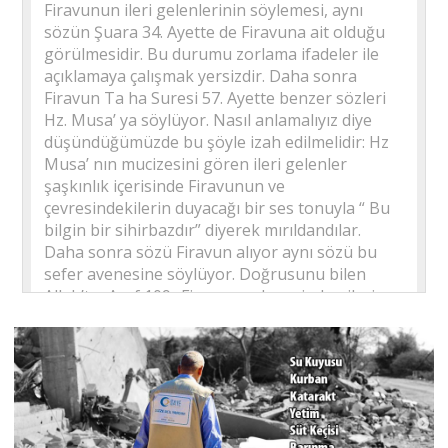
Firavunun ileri gelenlerinin söylemesi, aynı
sözün Şuara 34. Ayette de Firavuna ait olduğu
görülmesidir. Bu durumu zorlama ifadeler ile
açıklamaya çalışmak yersizdir. Daha sonra
Firavun Ta ha Suresi 57. Ayette benzer sözleri
Hz. Musa’ ya söylüyor. Nasıl anlamalıyız diye
düşündüğümüzde bu şöyle izah edilmelidir: Hz
Musa’ nın mucizesini gören ileri gelenler
şaşkınlık içerisinde Firavunun ve
çevresindekilerin duyacağı bir ses tonuyla “ Bu
bilgin bir sihirbazdır” diyerek mırıldandılar.
Daha sonra sözü Firavun alıyor aynı sözü bu
sefer avenesine söylüyor. Doğrusunu bilen
Allah’tır. Araf 109- Firavunun kavminden ileri
gelenler dedi ki: “ Bu bilgin bir sihirbazdır.” قَالَ
الْمَلَاُ مِنْ قَوْمِ فِرْعَوْنَ اِنَّ هٰذَا لَسَاحِرٌ عَل۪يمٌۙA’râf
Suresi 109. Ayet Araf 110-“ Sizi memleketinizden
çıkarmak istiyor, o halde yapmak istediğiniz
nedir?” يُر۪يدُ اَنْ يُخْرِجَكُمْ مِنْ اَرْضِكُمْۚ فَمَاذَا تَأْمُرُونَ
Şuara 34 -Çevresindeki ileri gelenlere dedi ki: “