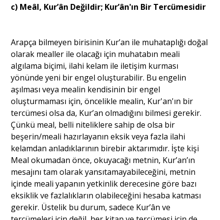
c) Meâl, Kur’ân Değildir; Kur’ân'ın Bir Tercümesidir
Arapça bilmeyen birisinin Kur’an ile muhataplığı doğal
olarak mealler ile olacağı için muhatabın meali
algılama biçimi, ilahi kelam ile iletişim kurması
yönünde yeni bir engel oluşturabilir. Bu engelin
aşılması veya mealin kendisinin bir engel
oluşturmaması için, öncelikle mealin, Kur'an'ın bir
tercümesi olsa da, Kur’an olmadığını bilmesi gerekir.
Çünkü meal, belli niteliklere sahip de olsa bir
beşerin/meali hazırlayanın eksik veya fazla ilahi
kelamdan anladıklarının birebir aktarımıdır. İşte kişi
Meal okumadan önce, okuyacağı metnin, Kur’an’ın
mesajını tam olarak yansıtamayabileceğini, metnin
içinde meali yapanın yetkinlik derecesine göre bazı
eksiklik ve fazlalıkların olabileceğini hesaba katması
gerekir. Üstelik bu durum, sadece Kur’ân ve
tercümeleri için değil, her kitap ve tercümesi için de