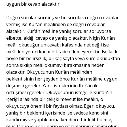
uygun bir cevap alacaktır.
Doğru sorular sormuş ve bu sorulara doğru cevaplar
vermiş ise Kur’ân meâlinden de doğru cevaplar
alacaktır. Kur’ân meâline yanlış sorular soruyorsa
elbette, aldığı cevap da yanlış olacaktır. Niçin Kur’ân
meâli okuduğunun cevabı kafasında net değil ise
meâlden yeteri kadar istifade edemeyecektir. Belki de
böyle bir belirsizlik, birkaç sayfa veya sûre okuduktan
sonra sıkılıp meâl okumayı bırakmasına neden
olacaktır. Okuyucunun Kur’ân meâlinden
beklentisinin her şeyden önce Kur’ân meâline uygun
düşmesi gerekir. Yani, isteklerinin Kur’ân ile
örtüşmesi gerekir. Okuyucunun isteği ile Kur’ân'ın
içeriği arasında bir çelişki mevcut ise meâlin, o
okuyucuya önemli bir faydası olmaz. Eğer, okuyucu,
yanlış bir beklenti içerisinde ise sadece kendisini
kandırmış ve yaptıklarına kendince bir kılıf bulmuş
olur. Onun için soruların ve cevaplarının samimi olup