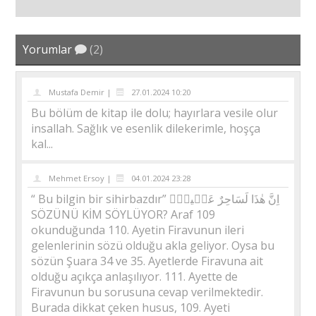
Yorumlar
(2)
Mustafa Demir |
27.01.2024 10:20
Bu bölüm de kitap ile dolu; hayırlara vesile olur
insallah. Sağlık ve esenlik dilekerimle, hoşça
kal...
Mehmet Ersoy |
04.01.2024 23:28
“ Bu bilgin bir sihirbazdır” اِنَّ هٰذَا لَسَاحِرٌ عَل۪يمٌۙ
SÖZÜNÜ KİM SÖYLÜYOR? Araf 109
okunduğunda 110. Ayetin Firavunun ileri
gelenlerinin sözü olduğu akla geliyor. Oysa bu
sözün Şuara 34 ve 35. Ayetlerde Firavuna ait
olduğu açıkça anlaşılıyor. 111. Ayette de
Firavunun bu sorusuna cevap verilmektedir.
Burada dikkat çeken husus, 109. Ayeti