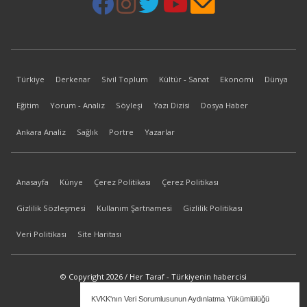
Türkiye
Derkenar
Sivil Toplum
Kültür - Sanat
Ekonomi
Dünya
Eğitim
Yorum - Analiz
Söyleşi
Yazı Dizisi
Dosya Haber
Ankara Analiz
Sağlık
Portre
Yazarlar
Anasayfa
Künye
Çerez Politikası
Çerez Politikası
Gizlilik Sözleşmesi
Kullanım Şartnamesi
Gizlilik Politikası
Veri Politikası
Site Haritası
© Copyright 2026 / Her Taraf - Türkiyenin habercisi
KVKK'nın Veri Sorumlusunun Aydınlatma Yükümlülüğü
bilgi@hertaraf.com