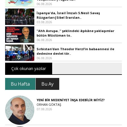
06.08.2026
İspanya'da, İsrail İmzalı 5.Nesil Savaş
Rüzgarları|Sibel Erarslan..
03.08.2026
''Ahh Avrupa..'' şeklindeki âşıkâne yaklaşımlar
bütün Müslüman to..
06.08.2026
Sırbistan’dan Theodor Herzl’in babaannesi ile
dedesine devlet tör..
06.08.2026
Çok okunan yazılar
Bu Hafta
Bu Ay
YENİ BİR MEDENİYET İNŞA EDEBİLİR MİYİZ?
ORHAN GÖKTAŞ
07.08.2026