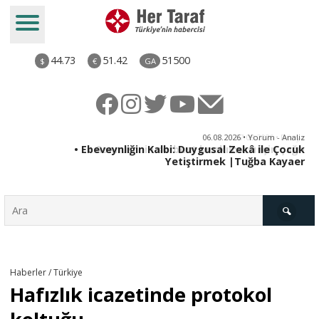
44.73
51.42
51500
$
€
GA
ya
06.08.2026 • Yorum - Analiz
rı
• Ebeveynliğin Kalbi: Duygusal Zekâ ile Çocuk
Yetiştirmek |Tuğba Kayaer
Türkiye
Haberler / Türkiye
Hafızlık icazetinde protokol
Derkenar