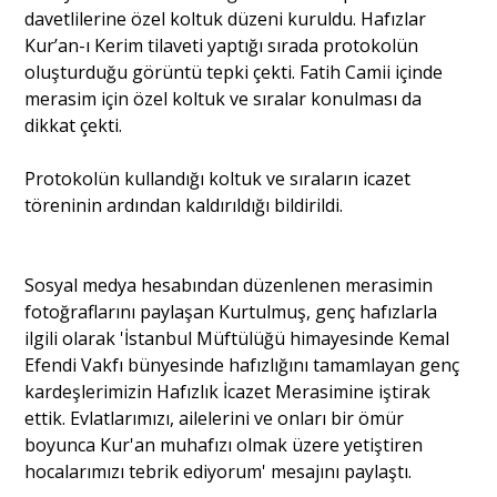
davetlilerine özel koltuk düzeni kuruldu. Hafızlar
Kur’an-ı Kerim tilaveti yaptığı sırada protokolün
Portre
oluşturduğu görüntü tepki çekti. Fatih Camii içinde
merasim için özel koltuk ve sıralar konulması da
dikkat çekti.
Yazarlar
Protokolün kullandığı koltuk ve sıraların icazet
töreninin ardından kaldırıldığı bildirildi.
Eğitim
Sosyal medya hesabından düzenlenen merasimin
fotoğraflarını paylaşan Kurtulmuş, genç hafızlarla
Dosya Haber
ilgili olarak 'İstanbul Müftülüğü himayesinde Kemal
Efendi Vakfı bünyesinde hafızlığını tamamlayan genç
Ankara Analiz
kardeşlerimizin Hafızlık İcazet Merasimine iştirak
ettik. Evlatlarımızı, ailelerini ve onları bir ömür
Sağlık
boyunca Kur'an muhafızı olmak üzere yetiştiren
hocalarımızı tebrik ediyorum' mesajını paylaştı.