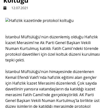
koltuğu
12.07.2021
Sivil Toplum
Kültür - Sanat
İstanbul Müftülüğü'nün düzenlemiş olduğu Hafızlık
İcazet Merasimi'ne Ak Parti Genel Başkan Vekili
Ekonomi
Numan Kurtulmuş katıldı. Fatih Camii'ndeki törende
protokol davetlileri için özel koltuk düzeni kurulması
Dünya
tepki çekti.
İstanbul Müftülüğü’nün himayesinde düzenlenen
Yorum - Analiz
Kemal Efendi Vakfı'nda hafızlık eğitimi alan gençler
için Hafızlık İcazet Merasimi düzenlendi. Çok sayıda
davetlinin yanısıra vatandaşların da katıldığı icazet
Söyleşi
merasimi Fatih Camii’nde gerçekleştirildi. AK Parti
Genel Başkan Vekili Numan Kurtulmuş’la birlikte üst
Yazı Dizisi
düzey isimlerin de katıldığı merasimde protokol