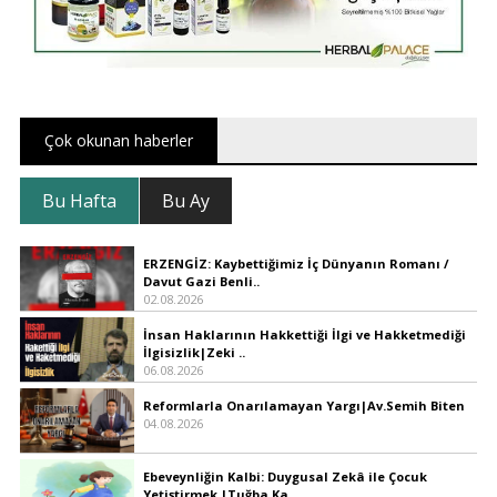
Çok okunan haberler
Bu Hafta
Bu Ay
ERZENGİZ: Kaybettiğimiz İç Dünyanın Romanı /
Davut Gazi Benli..
02.08.2026
İnsan Haklarının Hakkettiği İlgi ve Hakketmediği
İlgisizlik|Zeki ..
06.08.2026
Reformlarla Onarılamayan Yargı|Av.Semih Biten
04.08.2026
Ebeveynliğin Kalbi: Duygusal Zekâ ile Çocuk
Yetiştirmek |Tuğba Ka..