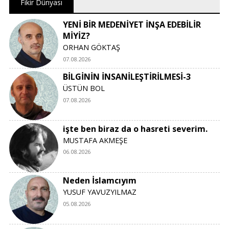
Fikir Dünyası
YENİ BİR MEDENİYET İNŞA EDEBİLİR
MİYİZ?
ORHAN GÖKTAŞ
07.08.2026
BİLGİNİN İNSANİLEŞTİRİLMESİ-3
ÜSTÜN BOL
07.08.2026
işte ben biraz da o hasreti severim.
MUSTAFA AKMEŞE
06.08.2026
Neden İslamcıyım
YUSUF YAVUZYILMAZ
05.08.2026