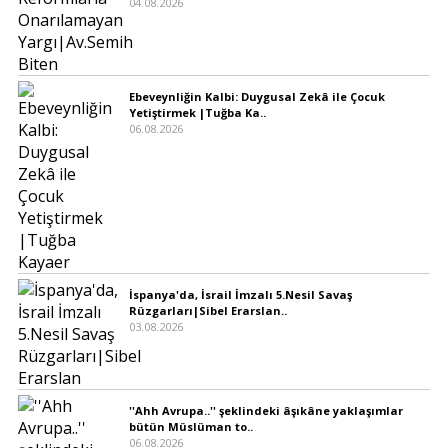
04.08.2026
Ebeveynliğin Kalbi: Duygusal Zekâ ile Çocuk
Yetiştirmek |Tuğba Ka..
06.08.2026
İspanya'da, İsrail İmzalı 5.Nesil Savaş
Rüzgarları|Sibel Erarslan..
03.08.2026
''Ahh Avrupa..'' şeklindeki âşıkâne yaklaşımlar
bütün Müslüman to..
06.08.2026