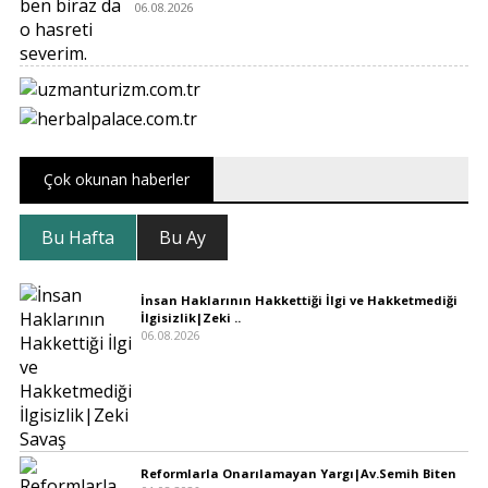
06.08.2026
Çok okunan haberler
Bu Hafta
Bu Ay
İnsan Haklarının Hakkettiği İlgi ve Hakketmediği
İlgisizlik|Zeki ..
06.08.2026
Reformlarla Onarılamayan Yargı|Av.Semih Biten