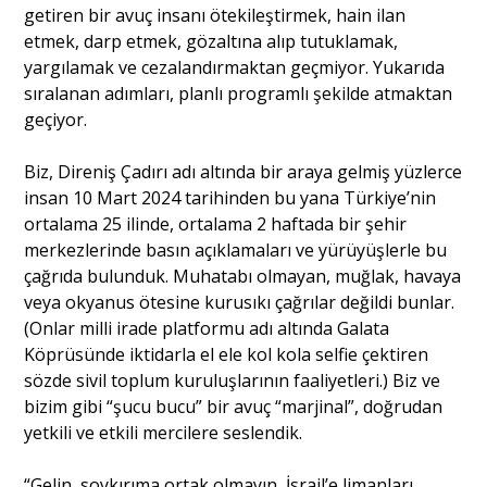
getiren bir avuç insanı ötekileştirmek, hain ilan
etmek, darp etmek, gözaltına alıp tutuklamak,
yargılamak ve cezalandırmaktan geçmiyor. Yukarıda
sıralanan adımları, planlı programlı şekilde atmaktan
geçiyor.
Biz, Direniş Çadırı adı altında bir araya gelmiş yüzlerce
insan 10 Mart 2024 tarihinden bu yana Türkiye’nin
ortalama 25 ilinde, ortalama 2 haftada bir şehir
merkezlerinde basın açıklamaları ve yürüyüşlerle bu
çağrıda bulunduk. Muhatabı olmayan, muğlak, havaya
veya okyanus ötesine kurusıkı çağrılar değildi bunlar.
(Onlar milli irade platformu adı altında Galata
Köprüsünde iktidarla el ele kol kola selfie çektiren
sözde sivil toplum kuruluşlarının faaliyetleri.) Biz ve
bizim gibi “şucu bucu” bir avuç “marjinal”, doğrudan
yetkili ve etkili mercilere seslendik.
“Gelin, soykırıma ortak olmayın, İsrail’e limanları