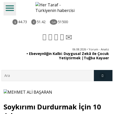
44.73
51.42
51500
$
€
GA
ya
06.08.2026 • Yorum - Analiz
rı
• Ebeveynliğin Kalbi: Duygusal Zekâ ile Çocuk
Yetiştirmek |Tuğba Kayaer
Türkiye
Soykırımı Durdurmak İçin 10
Derkenar