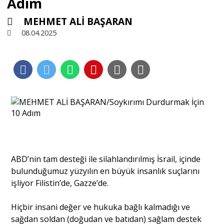
Adım
MEHMET ALİ BAŞARAN
Sivil Toplum
08.04.2025
Kültür - Sanat
Ekonomi
Dünya
Yorum - Analiz
ABD’nin tam desteği ile silahlandırılmış İsrail, içinde
bulunduğumuz yüzyılın en büyük insanlık suçlarını
işliyor Filistin’de, Gazze’de.
Söyleşi
Hiçbir insani değer ve hukuka bağlı kalmadığı ve
sağdan soldan (doğudan ve batıdan) sağlam destek
Yazı Dizisi