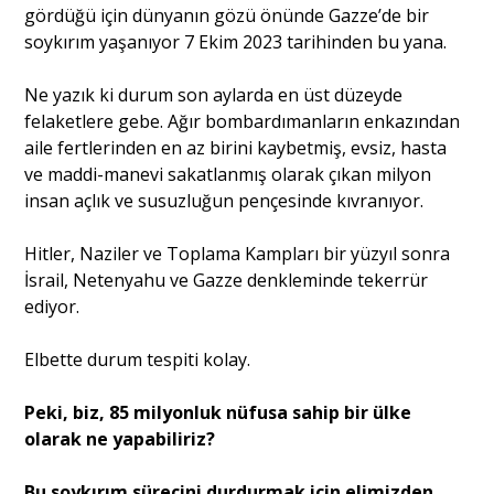
gördüğü için dünyanın gözü önünde Gazze’de bir
soykırım yaşanıyor 7 Ekim 2023 tarihinden bu yana.
Portre
Ne yazık ki durum son aylarda en üst düzeyde
felaketlere gebe. Ağır bombardımanların enkazından
Yazarlar
aile fertlerinden en az birini kaybetmiş, evsiz, hasta
ve maddi-manevi sakatlanmış olarak çıkan milyon
insan açlık ve susuzluğun pençesinde kıvranıyor.
Hitler, Naziler ve Toplama Kampları bir yüzyıl sonra
Eğitim
İsrail, Netenyahu ve Gazze denkleminde tekerrür
ediyor.
Dosya Haber
Elbette durum tespiti kolay.
Ankara Analiz
Peki, biz, 85 milyonluk nüfusa sahip bir ülke
Sağlık
olarak ne yapabiliriz?
Bu soykırım sürecini durdurmak için elimizden