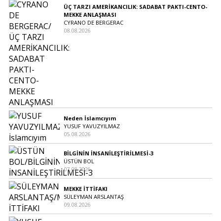
ÜÇ TARZI AMERİKANCILIK: SADABAT PAKTI-CENTO-
MEKKE ANLAŞMASI
CYRANO DE BERGERAC
08.08.2026
Neden İslamcıyım
YUSUF YAVUZYILMAZ
05.08.2026
BİLGİNİN İNSANİLEŞTİRİLMESİ-3
ÜSTÜN BOL
07.08.2026
MEKKE İTTİFAKI
SÜLEYMAN ARSLANTAŞ
09.08.2026