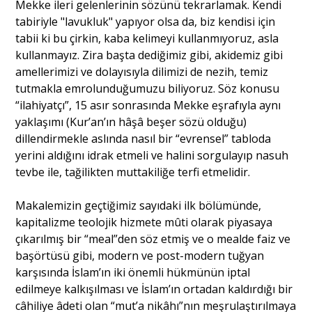
Mekke ileri gelenlerinin sözünü tekrarlamak. Kendi
tabiriyle "lavukluk" yapıyor olsa da, biz kendisi için
tabii ki bu çirkin, kaba kelimeyi kullanmıyoruz, asla
kullanmayız. Zira başta dediğimiz gibi, akidemiz gibi
amellerimizi ve dolayısıyla dilimizi de nezih, temiz
tutmakla emrolunduğumuzu biliyoruz. Söz konusu
“ilahiyatçı”, 15 asır sonrasında Mekke eşrafıyla aynı
yaklaşımı (Kur’an’ın hâşâ beşer sözü olduğu)
dillendirmekle aslında nasıl bir “evrensel” tabloda
yerini aldığını idrak etmeli ve halini sorgulayıp nasuh
tevbe ile, tağilikten muttakiliğe terfi etmelidir.
Makalemizin geçtiğimiz sayıdaki ilk bölümünde,
kapitalizme teolojik hizmete mûti olarak piyasaya
çıkarılmış bir “meal”den söz etmiş ve o mealde faiz ve
başörtüsü gibi, modern ve post-modern tuğyan
karşısında İslam’ın iki önemli hükmünün iptal
edilmeye kalkışılması ve İslam’ın ortadan kaldırdığı bir
câhiliye âdeti olan “mut’a nikâhı”nın meşrulaştırılmaya