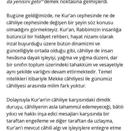
da yenisini getir”
demek noktasına gelmişlerdi.
Bugüne geldiğimizde, ne Kur’an cephesinde ne de
câhiliye cephesinde değişen bir şeyin söz konusu
olmadığını görmekteyiz. Kur’an, Rabbimizin insanlığa
bütüncül bir hidâyet rehberi, hayat nizamı olarak
inzal buyurduğu üzere bütün dinamizmi ve
güncelliğiyle ortada olduğu gibi, câhiliye de insan
hevâsına dayalı işleyişi, yağma ve yığma düzeni, dar
bir sınıfın toplum üzerindeki tahakküm ve vesayetiyle
aynı şekilde varlığını devam ettirmektedir. Temel
nitelikleri itibariyle Mekke câhiliyesi ile günümüz
câhiliyesi arasında milim fark yoktur.
Dolayısıyla Kur’an’ın câhiliye karşısındaki dimdik
duruşu, câhiliyenin asla tahammül edemeyeceği, bâtılı
yıkıcı ve hakkı inşa edici mesajları karşısında bir
taraftan engelleme ve diğer taraftan da uzlaşma,
Kur’an’ı mevcut câhili algı ve işleyişlere entegre etme