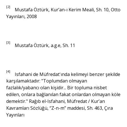
[2]
Mustafa Öztürk, Kur’an-ı Kerim Meali, Sh. 10, Otto
Yayınları, 2008
[3]
Mustafa Öztürk, a.g.e, Sh. 11
[4]
Isfahani de Müfredat'ında kelimeyi benzer şekilde
karşılamaktadır: "Toplumdan olmayan
fazlalık/yabancı olan kişidir... Bir topluma nisbet
edilen, onlara bağlanılan fakat onlardan olmayan köle
demektir." Rağıb el-Isfahani, Müfredat / Kur’an
Kavramları Sözlüğü, “Z-n-m” maddesi, Sh. 463, Çıra
Yayınları