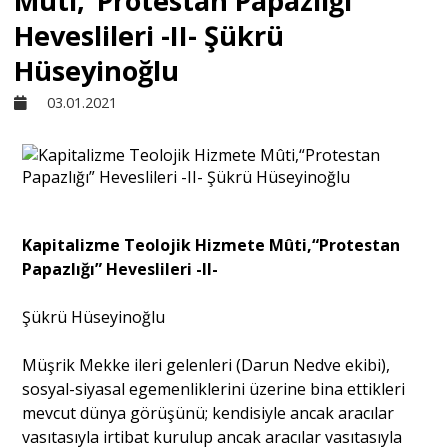
Mûti,“Protestan Papazlığı”
Heveslileri -II- Şükrü
Sivil Toplum
Hüseyinoğlu
03.01.2021
Kültür - Sanat
Ekonomi
Kapitalizme Teolojik Hizmete Mûti,“Protestan
Dünya
Papazlığı” Heveslileri -II-
Yorum - Analiz
Şükrü Hüseyinoğlu
Müşrik Mekke ileri gelenleri (Darun Nedve ekibi),
Söyleşi
sosyal-siyasal egemenliklerini üzerine bina ettikleri
mevcut dünya görüşünü; kendisiyle ancak aracılar
vasıtasıyla irtibat kurulup ancak aracılar vasıtasıyla
Yazı Dizisi