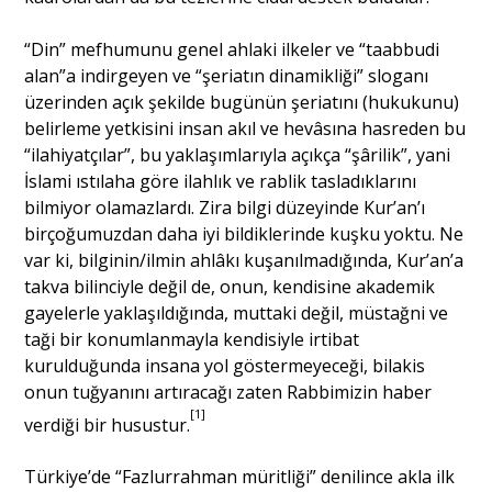
“Din” mefhumunu genel ahlaki ilkeler ve “taabbudi
alan”a indirgeyen ve “şeriatın dinamikliği” sloganı
üzerinden açık şekilde bugünün şeriatını (hukukunu)
belirleme yetkisini insan akıl ve hevâsına hasreden bu
“ilahiyatçılar”, bu yaklaşımlarıyla açıkça “şârilik”, yani
İslami ıstılaha göre ilahlık ve rablik tasladıklarını
bilmiyor olamazlardı. Zira bilgi düzeyinde Kur’an’ı
birçoğumuzdan daha iyi bildiklerinde kuşku yoktu. Ne
var ki, bilginin/ilmin ahlâkı kuşanılmadığında, Kur’an’a
takva bilinciyle değil de, onun, kendisine akademik
gayelerle yaklaşıldığında, muttaki değil, müstağni ve
taği bir konumlanmayla kendisiyle irtibat
kurulduğunda insana yol göstermeyeceği, bilakis
onun tuğyanını artıracağı zaten Rabbimizin haber
[1]
verdiği bir husustur.
Türkiye’de “Fazlurrahman müritliği” denilince akla ilk