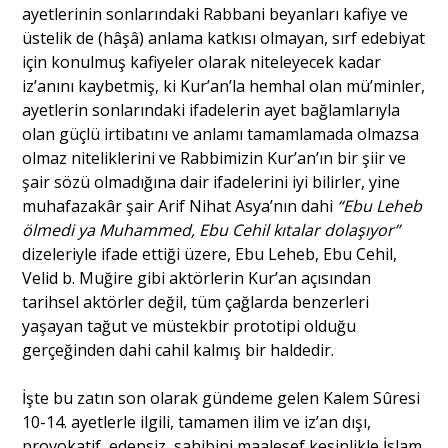
ayetlerinin sonlarındaki Rabbani beyanları kafiye ve
üstelik de (hâşâ) anlama katkısı olmayan, sırf edebiyat
için konulmuş kafiyeler olarak niteleyecek kadar
iz’anını kaybetmiş, ki Kur’an’la hemhal olan mü’minler,
ayetlerin sonlarındaki ifadelerin ayet bağlamlarıyla
olan güçlü irtibatını ve anlamı tamamlamada olmazsa
olmaz niteliklerini ve Rabbimizin Kur’an’ın bir şiir ve
şair sözü olmadığına dair ifadelerini iyi bilirler, yine
muhafazakâr şair Arif Nihat Asya’nın dahi
“Ebu Leheb
ölmedi ya Muhammed, Ebu Cehil kıtalar dolaşıyor”
dizeleriyle ifade ettiği üzere, Ebu Leheb, Ebu Cehil,
Velid b. Muğire gibi aktörlerin Kur’an açısından
tarihsel aktörler değil, tüm çağlarda benzerleri
yaşayan tağut ve müstekbir prototipi olduğu
gerçeğinden dahi cahil kalmış bir haldedir.
İşte bu zatın son olarak gündeme gelen Kalem Sûresi
10-14. ayetlerle ilgili, tamamen ilim ve iz’an dışı,
provokatif, edepsiz, sahibini maalesef kesinlikle İslam