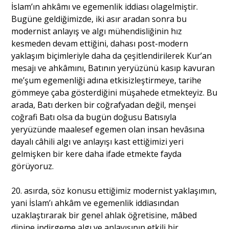
İslam’ın ahkâmı ve egemenlik iddiası olagelmiştir.
Bugüne geldiğimizde, iki asır aradan sonra bu
modernist anlayış ve algı mühendisliğinin hız
kesmeden devam ettiğini, dahası post-modern
yaklaşım biçimleriyle daha da çeşitlendirilerek Kur’an
mesajı ve ahkâmını, Batının yeryüzünü kasıp kavuran
me’şum egemenliği adına etkisizleştirmeye, tarihe
gömmeye çaba gösterdiğini müşahede etmekteyiz. Bu
arada, Batı derken bir coğrafyadan değil, menşei
coğrafi Batı olsa da bugün doğusu Batısıyla
yeryüzünde maalesef egemen olan insan hevâsına
dayalı câhili algı ve anlayışı kast ettiğimizi yeri
gelmişken bir kere daha ifade etmekte fayda
görüyoruz.
20. asırda, söz konusu ettiğimiz modernist yaklaşımın,
yani İslam’ı ahkâm ve egemenlik iddiasından
uzaklaştırarak bir genel ahlak öğretisine, mâbed
dinine indirgeme algı ve anlayışının etkili bir