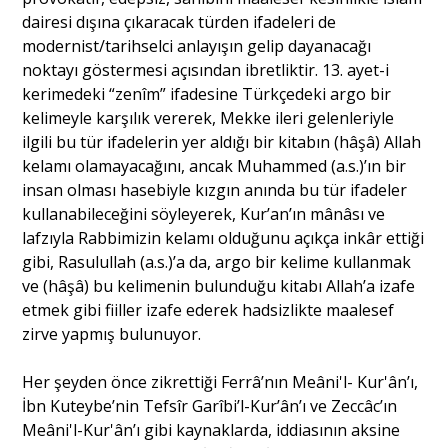
dairesi dışına çıkaracak türden ifadeleri de
modernist/tarihselci anlayışın gelip dayanacağı
noktayı göstermesi açısından ibretliktir. 13. ayet-i
kerimedeki “zenîm” ifadesine Türkçedeki argo bir
kelimeyle karşılık vererek, Mekke ileri gelenleriyle
ilgili bu tür ifadelerin yer aldığı bir kitabın (hâşâ) Allah
kelamı olamayacağını, ancak Muhammed (a.s.)’ın bir
insan olması hasebiyle kızgın anında bu tür ifadeler
kullanabileceğini söyleyerek, Kur’an’ın mânâsı ve
lafzıyla Rabbimizin kelamı olduğunu açıkça inkâr ettiği
gibi, Rasulullah (a.s.)’a da, argo bir kelime kullanmak
ve (hâşâ) bu kelimenin bulunduğu kitabı Allah’a izafe
etmek gibi fiiller izafe ederek hadsizlikte maalesef
zirve yapmış bulunuyor.
Her şeyden önce zikrettiği Ferrâ’nın Meâni'l- Kur'ân’ı,
İbn Kuteybe’nin Tefsîr Garîbi’l-Kur’ân’ı ve Zeccâc’ın
Meâni'l-Kur'ân’ı gibi kaynaklarda, iddiasının aksine