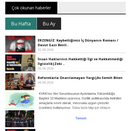
Çok okunan haberler
Bu Hafta
Bu Ay
ERZENGİZ: Kaybettiğimiz İç Dünyanın Romanı /
Davut Gazi Benli..
02.08.2026
İnsan Haklarının Hakkettiği İlgi ve Hakketmediği
İlgisizlik|Zeki ..
06.08.2026
Reformlarla Onarılamayan Yargı|Av.Semih Biten
04.08.2026
KVKK'nın Veri Sorumlusunun Aydınlatma Yükümlülüğü
Ebeveynliğin Kalbi: Duygusal Zekâ ile Çocuk
Başlıklı 10.Maddesi uyarınca, Gizlilik politikasında belirtilen
Yetiştirmek |Tuğba Ka..
amaçlarla sınırlı olarak, mevzuata uygun çerezler
06.08.2026
(cookies) kullanıyoruz.
Daha fazla bilgi için tıklayın
İspanya'da, İsrail İmzalı 5.Nesil Savaş
Tamam
Rüzgarları|Sibel Erarslan..
03.08.2026