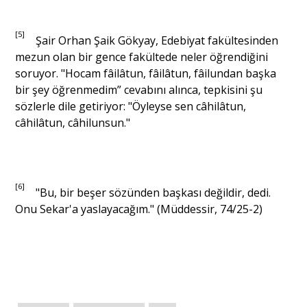
[5]
Şair Orhan Şaik Gökyay, Edebiyat fakültesinden
mezun olan bir gence fakültede neler öğrendiğini
soruyor. "Hocam fâilâtun, fâilâtun, fâilundan başka
bir şey öğrenmedim” cevabını alınca, tepkisini şu
sözlerle dile getiriyor: "Öyleyse sen câhilâtun,
câhilâtun, câhilunsun."
[6]
"Bu, bir beşer sözünden başkası değildir, dedi.
Onu Sekar'a yaslayacağım." (Müddessir, 74/25-2)