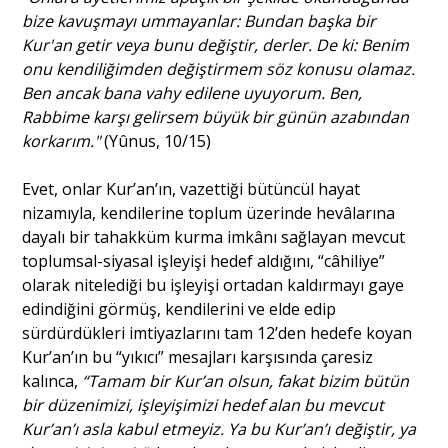
bize kavuşmayı ummayanlar: Bundan başka bir
Kur'an getir veya bunu değiştir, derler. De ki: Benim
onu kendiliğimden değiştirmem söz konusu olamaz.
Ben ancak bana vahy edilene uyuyorum. Ben,
Rabbime karşı gelirsem büyük bir günün azabından
korkarım."
(Yûnus, 10/15)
Evet, onlar Kur’an’ın, vazettiği bütüncül hayat
nizamıyla, kendilerine toplum üzerinde hevâlarına
dayalı bir tahakküm kurma imkânı sağlayan mevcut
toplumsal-siyasal işleyişi hedef aldığını, “câhiliye”
olarak nitelediği bu işleyişi ortadan kaldırmayı gaye
edindiğini görmüş, kendilerini ve elde edip
sürdürdükleri imtiyazlarını tam 12’den hedefe koyan
Kur’an’ın bu “yıkıcı” mesajları karşısında çaresiz
kalınca,
“Tamam bir Kur’an olsun, fakat bizim bütün
bir düzenimizi, işleyişimizi hedef alan bu mevcut
Kur’an’ı asla kabul etmeyiz. Ya bu Kur’an’ı değiştir, ya