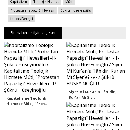
Kapitalizm
Teolojik Hizmet
Mûti
Protestan Papazlığı Hevesli
Şükrü Hüseyinoğlu
İktibas Dergisi
Bu haberler ilginizi çeker
Siyer Mi Kur'an'a Tâbidir,
Kur'an Mı Siy..
Kapitalizme Teolojik
Hizmete Mûti, “Prot..