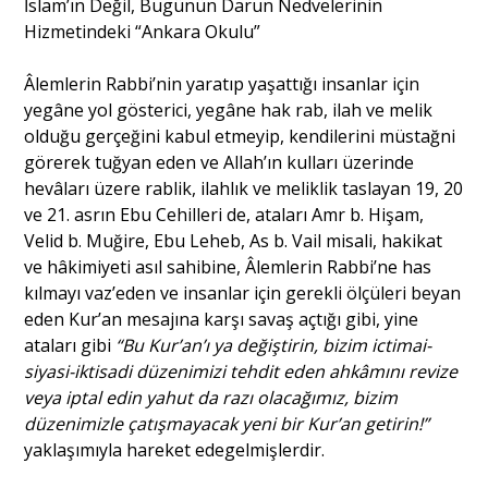
İslam’ın Değil, Bugünün Darun Nedvelerinin
Hizmetindeki “Ankara Okulu”
Âlemlerin Rabbi’nin yaratıp yaşattığı insanlar için
yegâne yol gösterici, yegâne hak rab, ilah ve melik
olduğu gerçeğini kabul etmeyip, kendilerini müstağni
görerek tuğyan eden ve Allah’ın kulları üzerinde
hevâları üzere rablik, ilahlık ve meliklik taslayan 19, 20
ve 21. asrın Ebu Cehilleri de, ataları Amr b. Hişam,
Velid b. Muğire, Ebu Leheb, As b. Vail misali, hakikat
ve hâkimiyeti asıl sahibine, Âlemlerin Rabbi’ne has
kılmayı vaz’eden ve insanlar için gerekli ölçüleri beyan
eden Kur’an mesajına karşı savaş açtığı gibi, yine
ataları gibi
“Bu Kur’an’ı ya değiştirin, bizim ictimai-
siyasi-iktisadi düzenimizi tehdit eden ahkâmını revize
veya iptal edin yahut da razı olacağımız, bizim
düzenimizle çatışmayacak yeni bir Kur’an getirin!”
yaklaşımıyla hareket edegelmişlerdir.