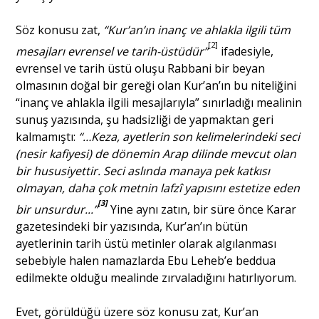
Söz konusu zat,
“Kur’an’ın inanç ve ahlakla ilgili tüm
[2]
mesajları evrensel ve tarih-üstüdür”
ifadesiyle,
evrensel ve tarih üstü oluşu Rabbani bir beyan
olmasının doğal bir gereği olan Kur’an’ın bu niteliğini
“inanç ve ahlakla ilgili mesajlarıyla” sınırladığı mealinin
sunuş yazısında, şu hadsizliği de yapmaktan geri
kalmamıştı:
“…Keza,
ayetlerin son kelimelerindeki seci
(nesir kafiyesi) de dönemin Arap dilinde mevcut olan
bir hususiyettir. Seci aslında manaya pek katkısı
olmayan, daha çok metnin lafzî yapısını estetize eden
[3]
bir unsurdur...”
Yine aynı zatın, bir süre önce Karar
gazetesindeki bir yazısında, Kur’an’ın bütün
ayetlerinin tarih üstü metinler olarak algılanması
sebebiyle halen namazlarda Ebu Leheb’e beddua
edilmekte olduğu mealinde zırvaladığını hatırlıyorum.
Evet, görüldüğü üzere söz konusu zat, Kur’an