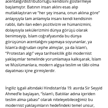
acentalığı/distribütörlüğü kendisini göstermeye
başlamıştır. Batının insan aklını esas alıp
mutlaklaştıran ve “her şey insana, onun aklına göre”
anlayışıyla tam anlamıyla insanı kendi kendisinin
rabbi, ilahı ilan eden pozitivizm ve hümanizmini,
dolayısıyla sekülerizmini dünya görüşü olarak
benimseyip, İslam coğrafyasında bu dünya
görüşünün acentalığını yapmaya soyunanlar, ya
İslam’a doğrudan cephe almışlar, ya da İslam’ı,
“Protestan algı” veya tarihselcilik gibi modernist
yaklaşımlar temelinde yorumlamaya kalkışarak, İslam
ve Müslümanlara, modern algıya teslim ve tâbi olma
dayatması içine girmişlerdir.
İngiliz işgali altındaki Hindistan’da 19. asırda Sir Seyyid
Ahmed’le başlayan, “İslam’ı, Batılılar adına içeriden
teslim alma çabası” olarak niteleyebileceğimiz bu
modernist yaklaşımların hedefindeki temel unsur,