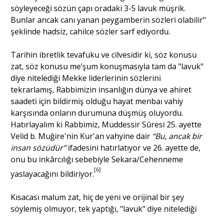
söyleyeceği sözün çapı oradaki 3-5 lavuk müşrik.
Bunlar ancak canı yanan peygamberin sözleri olabilir"
şeklinde hadsiz, cahilce sözler sarf ediyordu.
Tarihin ibretlik tevafuku ve cilvesidir ki, söz konusu
zat, söz konusu me’şum konuşmasıyla tam da "lavuk"
diye nitelediği Mekke liderlerinin sözlerini
tekrarlamış, Rabbimizin insanlığın dünya ve ahiret
saadeti için bildirmiş olduğu hayat menbaı vahiy
karşısında onların durumuna düşmüş oluyordu.
Hatırlayalım ki Rabbimiz, Müddessir Sûresi 25. ayette
Velid b. Muğire'nin Kur'an vahyine dair
“Bu, ancak bir
insan sözüdür”
ifadesini hatırlatıyor ve 26. ayette de,
onu bu inkârcılığı sebebiyle Sekara/Cehenneme
[6]
yaslayacağını bildiriyor.
Kısacası malum zat, hiç de yeni ve orijinal bir şey
söylemiş olmuyor, tek yaptığı, "lavuk" diye nitelediği