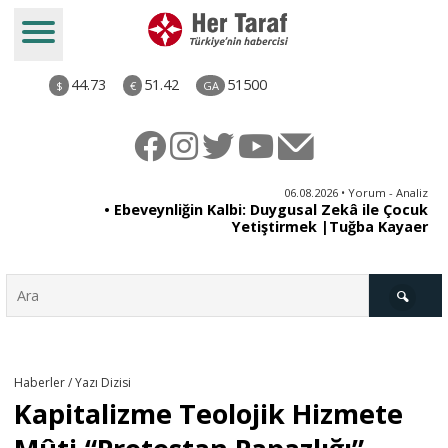
44.73
51.42
51500
$
€
GA
ya
06.08.2026 • Yorum - Analiz
rı
• Ebeveynliğin Kalbi: Duygusal Zekâ ile Çocuk
Yetiştirmek |Tuğba Kayaer
Türkiye
Haberler / Yazı Dizisi
Kapitalizme Teolojik Hizmete
Derkenar