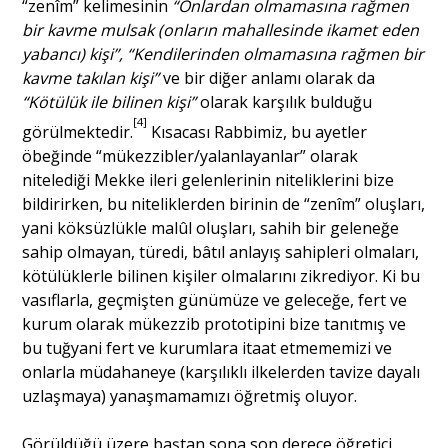
“zenîm” kelimesinin
“Onlardan olmamasına rağmen
bir kavme mulsak (onların mahallesinde ikamet eden
yabancı) kişi”, “Kendilerinden olmamasına rağmen bir
kavme takılan kişi”
ve bir diğer anlamı olarak da
“Kötülük ile bilinen kişi”
olarak karşılık bulduğu
[4]
görülmektedir.
Kısacası Rabbimiz, bu ayetler
öbeğinde “mükezzibler/yalanlayanlar” olarak
nitelediği Mekke ileri gelenlerinin niteliklerini bize
bildirirken, bu niteliklerden birinin de “zenîm” oluşları,
yani köksüzlükle malûl oluşları, sahih bir geleneğe
sahip olmayan, türedi, bâtıl anlayış sahipleri olmaları,
kötülüklerle bilinen kişiler olmalarını zikrediyor. Ki bu
vasıflarla, geçmişten günümüze ve geleceğe, fert ve
kurum olarak mükezzib prototipini bize tanıtmış ve
bu tuğyani fert ve kurumlara itaat etmememizi ve
onlarla müdahaneye (karşılıklı ilkelerden tavize dayalı
uzlaşmaya) yanaşmamamızı öğretmiş oluyor.
Görüldüğü üzere baştan sona son derece öğretici,