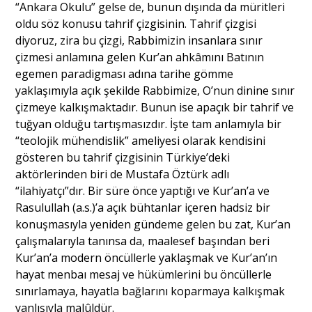
“Ankara Okulu” gelse de, bunun dışında da müritleri
oldu söz konusu tahrif çizgisinin. Tahrif çizgisi
diyoruz, zira bu çizgi, Rabbimizin insanlara sınır
çizmesi anlamına gelen Kur’an ahkâmını Batının
egemen paradigması adına tarihe gömme
yaklaşımıyla açık şekilde Rabbimize, O’nun dinine sınır
çizmeye kalkışmaktadır. Bunun ise apaçık bir tahrif ve
tuğyan olduğu tartışmasızdır. İşte tam anlamıyla bir
“teolojik mühendislik” ameliyesi olarak kendisini
gösteren bu tahrif çizgisinin Türkiye’deki
aktörlerinden biri de Mustafa Öztürk adlı
“ilahiyatçı”dır. Bir süre önce yaptığı ve Kur’an’a ve
Rasulullah (a.s.)’a açık bühtanlar içeren hadsiz bir
konuşmasıyla yeniden gündeme gelen bu zat, Kur’an
çalışmalarıyla tanınsa da, maalesef başından beri
Kur’an’a modern öncüllerle yaklaşmak ve Kur’an’ın
hayat menbaı mesaj ve hükümlerini bu öncüllerle
sınırlamaya, hayatla bağlarını koparmaya kalkışmak
yanlışıyla malûldür.