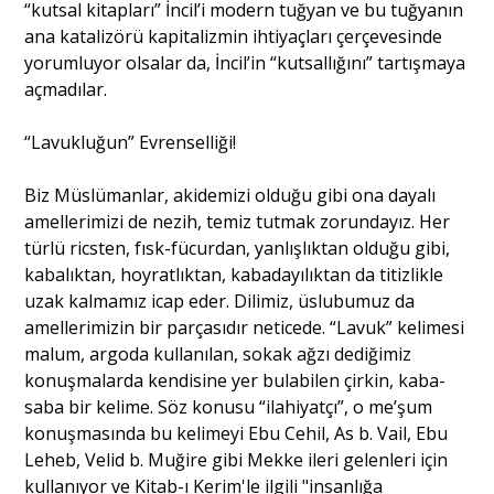
“kutsal kitapları” İncil’i modern tuğyan ve bu tuğyanın
ana katalizörü kapitalizmin ihtiyaçları çerçevesinde
yorumluyor olsalar da, İncil’in “kutsallığını” tartışmaya
açmadılar.
“Lavukluğun” Evrenselliği!
Biz Müslümanlar, akidemizi olduğu gibi ona dayalı
amellerimizi de nezih, temiz tutmak zorundayız. Her
türlü ricsten, fısk-fücurdan, yanlışlıktan olduğu gibi,
kabalıktan, hoyratlıktan, kabadayılıktan da titizlikle
uzak kalmamız icap eder. Dilimiz, üslubumuz da
amellerimizin bir parçasıdır neticede. “Lavuk” kelimesi
malum, argoda kullanılan, sokak ağzı dediğimiz
konuşmalarda kendisine yer bulabilen çirkin, kaba-
saba bir kelime. Söz konusu “ilahiyatçı”, o me’şum
konuşmasında bu kelimeyi Ebu Cehil, As b. Vail, Ebu
Leheb, Velid b. Muğire gibi Mekke ileri gelenleri için
kullanıyor ve Kitab-ı Kerim'le ilgili "insanlığa