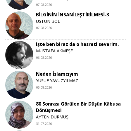
07.08.2026
BİLGİNİN İNSANİLEŞTİRİLMESİ-3
ÜSTÜN BOL
07.08.2026
işte ben biraz da o hasreti severim.
MUSTAFA AKMEŞE
06.08.2026
Neden İslamcıyım
YUSUF YAVUZYILMAZ
05.08.2026
80 Sonrası Görülen Bir Düşün Kâbusa
Dönüşmesi
AYTEN DURMUŞ
31.07.2026