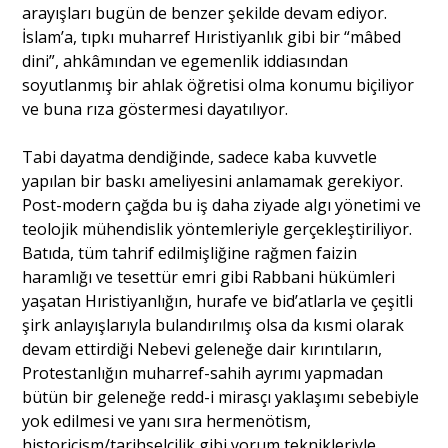
arayışları bugün de benzer şekilde devam ediyor.
İslam’a, tıpkı muharref Hıristiyanlık gibi bir “mâbed
dini”, ahkâmından ve egemenlik iddiasından
soyutlanmış bir ahlak öğretisi olma konumu biçiliyor
ve buna rıza göstermesi dayatılıyor.
Tabi dayatma dendiğinde, sadece kaba kuvvetle
yapılan bir baskı ameliyesini anlamamak gerekiyor.
Post-modern çağda bu iş daha ziyade algı yönetimi ve
teolojik mühendislik yöntemleriyle gerçekleştiriliyor.
Batıda, tüm tahrif edilmişliğine rağmen faizin
haramlığı ve tesettür emri gibi Rabbani hükümleri
yaşatan Hıristiyanlığın, hurafe ve bid’atlarla ve çeşitli
şirk anlayışlarıyla bulandırılmış olsa da kısmi olarak
devam ettirdiği Nebevi geleneğe dair kırıntıların,
Protestanlığın muharref-sahih ayrımı yapmadan
bütün bir geleneğe redd-i mirasçı yaklaşımı sebebiyle
yok edilmesi ve yanı sıra hermenötism,
historicism/tarihselcilik gibi yorum teknikleriyle