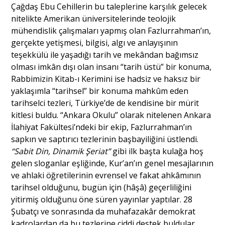
Çağdaş Ebu Cehillerin bu taleplerine karşılık gelecek
nitelikte Amerikan üniversitelerinde teolojik
mühendislik çalışmaları yapmış olan Fazlurrahman’ın,
gerçekte yetişmesi, bilgisi, algı ve anlayışının
teşekkülü ile yaşadığı tarih ve mekândan bağımsız
olması imkân dışı olan insanı “tarih üstü” bir konuma,
Rabbimizin Kitab-ı Kerimini ise hadsiz ve haksız bir
yaklaşımla “tarihsel” bir konuma mahkûm eden
tarihselci tezleri, Türkiye’de de kendisine bir mürit
kitlesi buldu. “Ankara Okulu” olarak nitelenen Ankara
İlahiyat Fakültesi’ndeki bir ekip, Fazlurrahman’ın
sapkın ve saptırıcı tezlerinin başbayiliğini üstlendi.
“Sabit Din, Dinamik Şeriat”
gibi ilk başta kulağa hoş
gelen sloganlar eşliğinde, Kur’an’ın genel mesajlarının
ve ahlaki öğretilerinin evrensel ve fakat ahkâmının
tarihsel olduğunu, bugün için (hâşâ) geçerliliğini
yitirmiş olduğunu öne süren yayınlar yaptılar. 28
Şubatçı ve sonrasında da muhafazakâr demokrat
kadrolardan da bu tezlerine ciddi destek buldular.