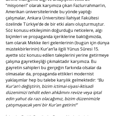
“misyoneri” olarak karşımıza çıkan Fazlurrahman’ın,
Amerikan üniversitelerinde bu yönde yaptığı
çalışmalar, Ankara Üniversitesi İlahiyat Fakültesi
özelinde Türkiye’de de bir etki alanı oluşturmuştur.
Söz konusu etkileşimin doğurduğu neticelere, algı
biçimleri ve propaganda içeriklerine baktığımızda,
tam olarak Mekke ileri gelenlerinin (bugün için dünya
müstekbirlerinin) Kur’an’la ilgili Yûnus Sûresi 15.
ayette söz konusu edilen taleplerini yerine getirmeye
çalışma gayretkeşliği çıkmaktadır karşımıza. Bu
gayretin sahipleri bu gerçeğin farkında olsalar da
olmasalar da, propaganda ettikleri modernist
yaklaşımlar hep bu talebe karşılık gelmektedir:
“Bu
Kur’an’ı değiştirin, bizim ictimai-siyasi-iktisadi
düzenimizi tehdit eden ahkâmını revize veya iptal
edin yahut da razı olacağımız, bizim düzenimizle
çatışmayacak yeni bir Kur’an getirin!”