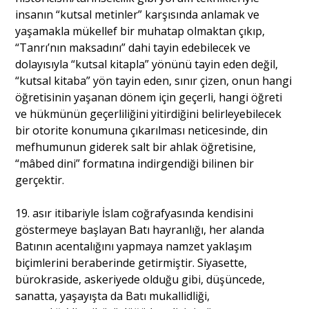
insanın “kutsal metinler” karşısında anlamak ve
yaşamakla mükellef bir muhatap olmaktan çıkıp,
“Tanrı’nın maksadını” dahi tayin edebilecek ve
dolayısıyla “kutsal kitapla” yönünü tayin eden değil,
“kutsal kitaba” yön tayin eden, sınır çizen, onun hangi
öğretisinin yaşanan dönem için geçerli, hangi öğreti
ve hükmünün geçerliliğini yitirdiğini belirleyebilecek
bir otorite konumuna çıkarılması neticesinde, din
mefhumunun giderek salt bir ahlak öğretisine,
“mâbed dini” formatına indirgendiği bilinen bir
gerçektir.
19. asır itibariyle İslam coğrafyasında kendisini
göstermeye başlayan Batı hayranlığı, her alanda
Batının acentalığını yapmaya namzet yaklaşım
biçimlerini beraberinde getirmiştir. Siyasette,
bürokraside, askeriyede olduğu gibi, düşüncede,
sanatta, yaşayışta da Batı mukallidliği,