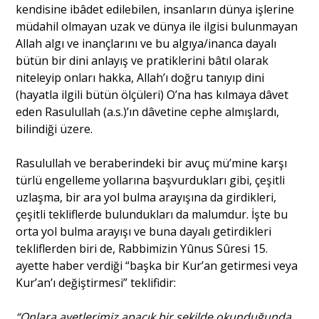
kendisine ibâdet edilebilen, insanların dünya işlerine
müdahil olmayan uzak ve dünya ile ilgisi bulunmayan
Portre
Allah algı ve inançlarını ve bu algıya/inanca dayalı
bütün bir dini anlayış ve pratiklerini bâtıl olarak
niteleyip onları hakka, Allah’ı doğru tanıyıp dini
Yazarlar
(hayatla ilgili bütün ölçüleri) O’na has kılmaya dâvet
eden Rasulullah (a.s.)’ın dâvetine cephe almışlardı,
bilindiği üzere.
Rasulullah ve beraberindeki bir avuç mü’mine karşı
Eğitim
türlü engelleme yollarına başvurdukları gibi, çeşitli
uzlaşma, bir ara yol bulma arayışına da girdikleri,
Dosya Haber
çeşitli tekliflerde bulundukları da malumdur. İşte bu
orta yol bulma arayışı ve buna dayalı getirdikleri
Ankara Analiz
tekliflerden biri de, Rabbimizin Yûnus Sûresi 15.
ayette haber verdiği “başka bir Kur’an getirmesi veya
Sağlık
Kur’an’ı değiştirmesi” teklifidir:
“Onlara ayetlerimiz apaçık bir şekilde okunduğunda