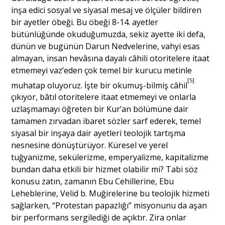
inşa edici sosyal ve siyasal mesaj ve ölçüler bildiren
bir ayetler öbeği. Bu öbeği 8-14. ayetler
bütünlüğünde okuduğumuzda, sekiz ayette iki defa,
dünün ve bugünün Darun Nedvelerine, vahyi esas
almayan, insan hevâsına dayalı câhili otoritelere itaat
etmemeyi vaz’eden çok temel bir kurucu metinle
[5]
muhatap oluyoruz. İşte bir okumuş-bilmiş câhil
çıkıyor, bâtıl otoritelere itaat etmemeyi ve onlarla
uzlaşmamayı öğreten bir Kur’an bölümüne dair
tamamen zırvadan ibaret sözler sarf ederek, temel
siyasal bir inşaya dair ayetleri teolojik tartışma
nesnesine dönüştürüyor. Küresel ve yerel
tuğyanizme, sekülerizme, emperyalizme, kapitalizme
bundan daha etkili bir hizmet olabilir mi? Tabi söz
konusu zatın, zamanın Ebu Cehillerine, Ebu
Leheblerine, Velid b. Muğirelerine bu teolojik hizmeti
sağlarken, “Protestan papazlığı” misyonunu da aşan
bir performans sergilediği de açıktır. Zira onlar