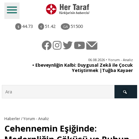
44.73
51.42
51500
$
€
GA
ya
06.08.2026 • Yorum - Analiz
rı
• Ebeveynliğin Kalbi: Duygusal Zekâ ile Çocuk
Yetiştirmek |Tuğba Kayaer
Türkiye
Haberler / Yorum - Analiz
Cehennemin Eşiğinde:
Derkenar