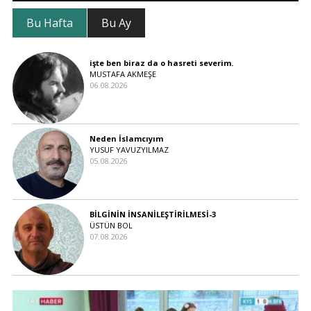
Bu Hafta
Bu Ay
işte ben biraz da o hasreti severim.
MUSTAFA AKMEŞE
06.08.2026
Neden İslamcıyım
YUSUF YAVUZYILMAZ
05.08.2026
BİLGİNİN İNSANİLEŞTİRİLMESİ-3
ÜSTÜN BOL
07.08.2026