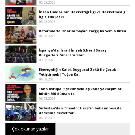
02.08.2026
İnsan Haklarının Hakkettiği İlgi ve Hakketmediği
İlgisizlik|Zeki ..
06.08.2026
Reformlarla Onarılamayan Yargı|Av.Semih Biten
04.08.2026
İspanya'da, İsrail İmzalı 5.Nesil Savaş
Rüzgarları|Sibel Erarslan..
03.08.2026
Ebeveynliğin Kalbi: Duygusal Zekâ ile Çocuk
Yetiştirmek |Tuğba Ka..
06.08.2026
''Ahh Avrupa..'' şeklindeki âşıkâne yaklaşımlar
bütün Müslüman to..
06.08.2026
Sırbistan’dan Theodor Herzl’in babaannesi ile
dedesine devlet tör..
06.08.2026
Çok okunan yazılar