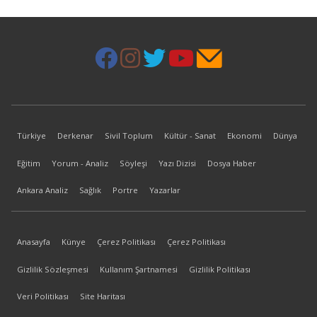
Türkiye
Derkenar
Sivil Toplum
Kültür - Sanat
Ekonomi
Dünya
Eğitim
Yorum - Analiz
Söyleşi
Yazı Dizisi
Dosya Haber
Ankara Analiz
Sağlık
Portre
Yazarlar
Anasayfa
Künye
Çerez Politikası
Çerez Politikası
Gizlilik Sözleşmesi
Kullanım Şartnamesi
Gizlilik Politikası
Veri Politikası
Site Haritası