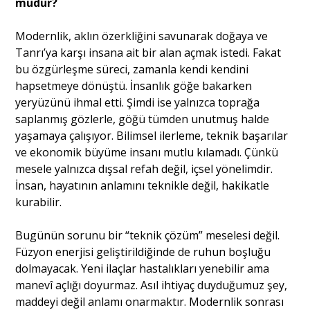
müdür?
Modernlik, aklın özerkliğini savunarak doğaya ve
Tanrı’ya karşı insana ait bir alan açmak istedi. Fakat
bu özgürleşme süreci, zamanla kendi kendini
hapsetmeye dönüştü. İnsanlık göğe bakarken
yeryüzünü ihmal etti. Şimdi ise yalnızca toprağa
saplanmış gözlerle, göğü tümden unutmuş halde
yaşamaya çalışıyor. Bilimsel ilerleme, teknik başarılar
ve ekonomik büyüme insanı mutlu kılamadı. Çünkü
mesele yalnızca dışsal refah değil, içsel yönelimdir.
İnsan, hayatının anlamını teknikle değil, hakikatle
kurabilir.
Bugünün sorunu bir “teknik çözüm” meselesi değil.
Füzyon enerjisi geliştirildiğinde de ruhun boşluğu
dolmayacak. Yeni ilaçlar hastalıkları yenebilir ama
manevî açlığı doyurmaz. Asıl ihtiyaç duyduğumuz şey,
maddeyi değil anlamı onarmaktır. Modernlik sonrası