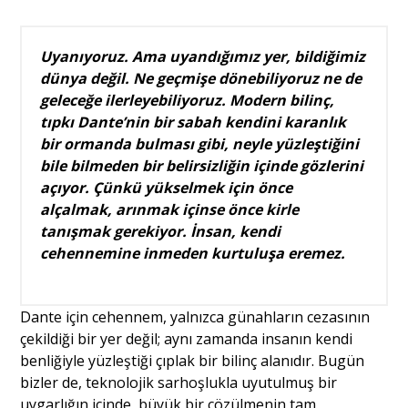
Portre
Uyanıyoruz. Ama uyandığımız yer, bildiğimiz
dünya değil. Ne geçmişe dönebiliyoruz ne de
geleceğe ilerleyebiliyoruz. Modern bilinç,
Yazarlar
tıpkı Dante’nin bir sabah kendini karanlık
bir ormanda bulması gibi, neyle yüzleştiğini
bile bilmeden bir belirsizliğin içinde gözlerini
açıyor. Çünkü yükselmek için önce
alçalmak, arınmak içinse önce kirle
Eğitim
tanışmak gerekiyor. İnsan, kendi
cehennemine inmeden kurtuluşa eremez.
Dosya Haber
Ankara Analiz
Dante için cehennem, yalnızca günahların cezasının
çekildiği bir yer değil; aynı zamanda insanın kendi
Sağlık
benliğiyle yüzleştiği çıplak bir bilinç alanıdır. Bugün
bizler de, teknolojik sarhoşlukla uyutulmuş bir
uygarlığın içinde, büyük bir çözülmenin tam