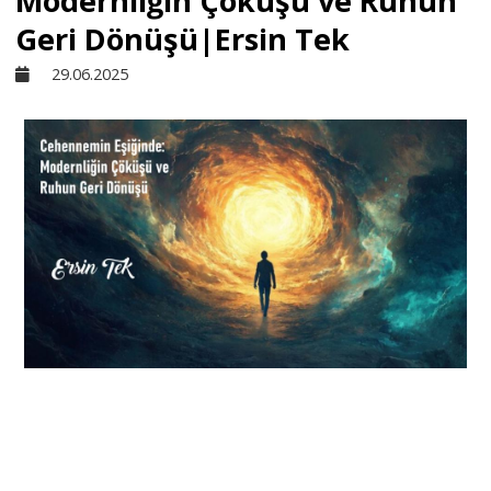
Modernliğin Çöküşü ve Ruhun
Geri Dönüşü|Ersin Tek
Sivil Toplum
29.06.2025
Kültür - Sanat
Ekonomi
Dünya
Yorum - Analiz
Söyleşi
Yazı Dizisi