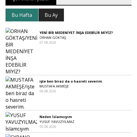
Bu Hafta
Bu Ay
YENİ BİR MEDENİYET İNŞA EDEBİLİR MİYİZ?
ORHAN GÖKTAŞ
07.08.2026
işte ben biraz da o hasreti severim.
MUSTAFA AKMEŞE
06.08.2026
Neden İslamcıyım
YUSUF YAVUZYILMAZ
05.08.2026