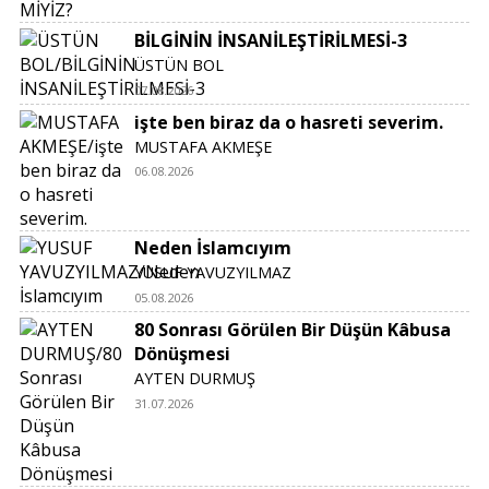
BİLGİNİN İNSANİLEŞTİRİLMESİ-3
ÜSTÜN BOL
07.08.2026
işte ben biraz da o hasreti severim.
MUSTAFA AKMEŞE
06.08.2026
Neden İslamcıyım
YUSUF YAVUZYILMAZ
05.08.2026
80 Sonrası Görülen Bir Düşün Kâbusa
Dönüşmesi
AYTEN DURMUŞ
31.07.2026