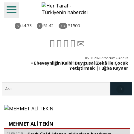
44.73
51.42
51500
$
€
GA
ya
06.08.2026 • Yorum - Analiz
rı
• Ebeveynliğin Kalbi: Duygusal Zekâ ile Çocuk
Yetiştirmek |Tuğba Kayaer
Türkiye
MEHMET ALİ TEKİN
Derkenar
28.06.2019