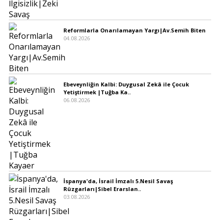
Reformlarla Onarılamayan Yargı|Av.Semih Biten
04.08.2026
Ebeveynliğin Kalbi: Duygusal Zekâ ile Çocuk
Yetiştirmek |Tuğba Ka..
06.08.2026
İspanya'da, İsrail İmzalı 5.Nesil Savaş
Rüzgarları|Sibel Erarslan..
03.08.2026