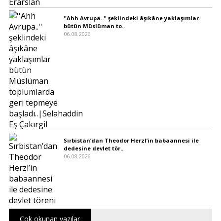
''Ahh Avrupa..'' şeklindeki âşıkâne yaklaşımlar
bütün Müslüman to..
06.08.2026
Sırbistan’dan Theodor Herzl’in babaannesi ile
dedesine devlet tör..
06.08.2026
Çok okunan yazılar