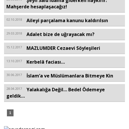
Şeyh Said idama giderken haykırır:
Mahşerde hesaplaşacağız!
Sivil Toplum
02.10.2018
Aileyi parçalama kanunu kaldırılsın
Kültür - Sanat
29.03.2018
Adalet bize de uğrayacak mı?
15.12.2017
MAZLUMDER Cezaevi Söyleşileri
Ekonomi
13.10.2017
Kerbelâ faciası…
Dünya
30.06.2017
İslam’a ve Müslümanlara Bitmeye Kin
28.04.2017
Yalakalığa Değil… Bedel Ödemeye
Yorum - Analiz
geldik…
Söyleşi
1
Yazı Dizisi