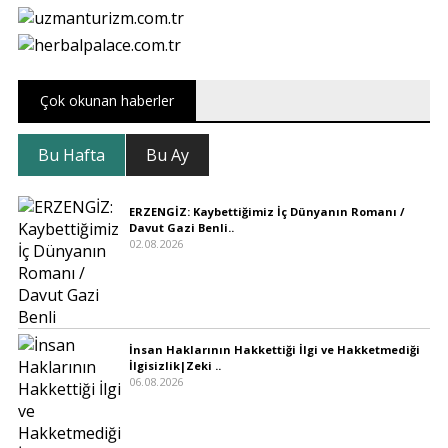
Çok okunan haberler
Bu Hafta
Bu Ay
ERZENGİZ: Kaybettiğimiz İç Dünyanın Romanı /
Davut Gazi Benli..
02.08.2026
İnsan Haklarının Hakkettiği İlgi ve Hakketmediği
İlgisizlik|Zeki ..
06.08.2026