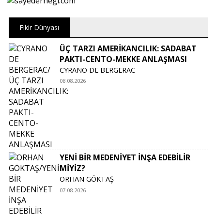
Fikir Dünyası
Portre
ÜÇ TARZI AMERİKANCILIK: SADABAT
PAKTI-CENTO-MEKKE ANLAŞMASI
Yazarlar
CYRANO DE BERGERAC
08.08.2026
Eğitim
Dosya Haber
YENİ BİR MEDENİYET İNŞA EDEBİLİR
Ankara Analiz
MİYİZ?
ORHAN GÖKTAŞ
Sağlık
07.08.2026