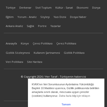
Türkiye
Derkenar
Sivil Toplum
Kültür - Sanat
Ekonomi
Dünya
Eğitim
Yorum - Analiz
Söyleşi
Yazı Dizisi
Dosya Haber
Ankara Analiz
Sağlık
Portre
Yazarlar
Anasayfa
Künye
Çerez Politikası
Çerez Politikası
Gizlilik Sözleşmesi
Kullanım Şartnamesi
Gizlilik Politikası
Veri Politikası
Site Haritası
© Copyright 2026 / Her Taraf - Türkiyenin habercisi
KVKK'nın Veri Sorumlusunun Aydınlatma Yükümlülüğü
bilgi@hertaraf.com
Başlıklı 10.Maddesi uyarınca, Gizlilik politikasında belirtilen
amaçlarla sınırlı olarak, mevzuata uygun çerezler
(cookies) kullanıyoruz.
Daha fazla bilgi için tıklayın
Tamam
ilkizMedya