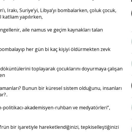
, Irakı, Suriye’yi, Libya’yı bombalarken, çoluk çocuk,
 katliam yapılırken,
engellenir, aile namus ve geçim kaynakları talan
dan bombalayıp her gün bi kaç kişiyi öldürmekten zevk
ı döküntülerini toplayarak çocuklarını doyurmaya çalışan
ken
manları? Bunun bir küresel sistem olduğunu, insanları
r?..
n-politikacı-akademisyen-ruhban ve medyatörleri”,
ün bir işaretiyle hareketlendiğinizi, tepkiselleştiğinizi