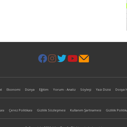
at
Ekonomi
Dünya
Eğitim
Yorum - Analiz
Söyleşi
Yazı Dizisi
Dosya 
ası
Çerez Politikası
Gizlilik Sözleşmesi
Kullanım Şartnamesi
Gizlilik Politik