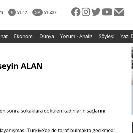
rkiye
07.08.2026 • Dünya
ttı!
• Gannuşi'nin serbest bırakılması için çağrı
73
€
51.42
GA
51500
irdi
anat
Ekonomi
Dünya
Yorum - Analiz
Söyleşi
Yazı D
üseyin ALAN
den sonra sokaklara dökülen kadınların saçlarını
 dayanışması Türkiye’de de taraf bulmakta gecikmedi.