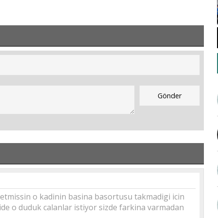
missin o kadinin basina basortusu takmadigi icin
ide o duduk calanlar istiyor sizde farkina varmadan