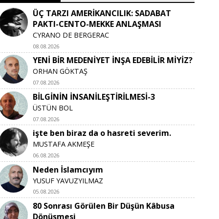
ÜÇ TARZI AMERİKANCILIK: SADABAT
PAKTI-CENTO-MEKKE ANLAŞMASI
CYRANO DE BERGERAC
08.08.2026
YENİ BİR MEDENİYET İNŞA EDEBİLİR MİYİZ?
ORHAN GÖKTAŞ
07.08.2026
BİLGİNİN İNSANİLEŞTİRİLMESİ-3
ÜSTÜN BOL
07.08.2026
işte ben biraz da o hasreti severim.
MUSTAFA AKMEŞE
06.08.2026
Neden İslamcıyım
YUSUF YAVUZYILMAZ
05.08.2026
80 Sonrası Görülen Bir Düşün Kâbusa
Dönüşmesi