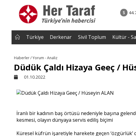
rum - Analiz
07.08.2026 • Tü
Edildi? |
• Türkiye, Pakistan ve Suudi Arabistan imzayı a
$
44.
NEROĞLU
Mekke Anlaşması yürürlüğe g
Türkiye
Derkenar
Sivil Toplum
Kültür - S
Haberler / Yorum - Analiz
Düdük Çaldı Hizaya Geeç / H
01.10.2022
İranlı bir kadının baş örtüsü nedeniyle başına gelen
kesmesi, olayın dünyaya servis ediliş biçimi
Küresel küfrün işaretiyle harekete geçen ‘özgürlük’