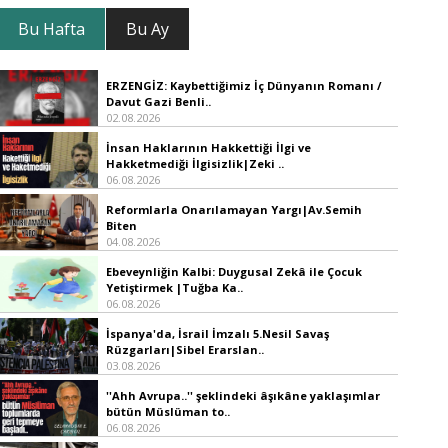
Bu Hafta
Bu Ay
ERZENGİZ: Kaybettiğimiz İç Dünyanın Romanı /
Davut Gazi Benli..
02.08.2026
İnsan Haklarının Hakkettiği İlgi ve
Hakketmediği İlgisizlik|Zeki ..
06.08.2026
Reformlarla Onarılamayan Yargı|Av.Semih
Biten
04.08.2026
Ebeveynliğin Kalbi: Duygusal Zekâ ile Çocuk
Yetiştirmek |Tuğba Ka..
06.08.2026
İspanya'da, İsrail İmzalı 5.Nesil Savaş
Rüzgarları|Sibel Erarslan..
03.08.2026
''Ahh Avrupa..'' şeklindeki âşıkâne yaklaşımlar
bütün Müslüman to..
06.08.2026