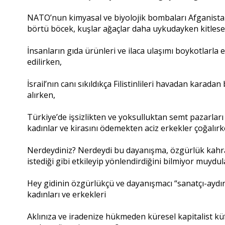
NATO’nun kimyasal ve biyolojik bombaları Afganistan’ı
börtü böcek, kuşlar ağaçlar daha uykudayken kitlesel
İnsanların gıda ürünleri ve ilaca ulaşımı boykotlarla 
edilirken,
İsrail’nın canı sıkıldıkça Filistinlileri havadan kara
alırken,
Türkiye’de işsizlikten ve yoksulluktan semt pazarlar
kadınlar ve kirasını ödemekten aciz erkekler çoğalır
Nerdeydiniz? Nerdeydi bu dayanışma, özgürlük kahra
istediği gibi etkileyip yönlendirdiğini bilmiyor muydula
Hey gidinin özgürlükçü ve dayanışmacı “sanatçı-aydı
kadınları ve erkekleri
Aklınıza ve iradenize hükmeden küresel kapitalist küfr