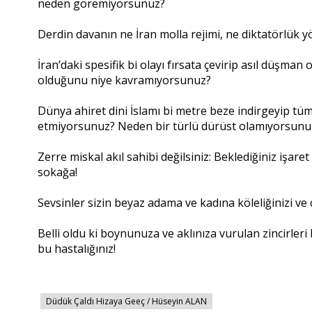
neden göremiyorsunuz?
Derdin davanın ne İran molla rejimi, ne diktatörlük y
İran’daki spesifik bi olayı fırsata çevirip asıl düşman
olduğunu niye kavramıyorsunuz?
Dünya ahiret dini İslamı bi metre beze indirgeyip tü
etmiyorsunuz? Neden bir türlü dürüst olamıyorsunu
Zerre miskal akıl sahibi değilsiniz: Beklediğiniz işar
sokağa!
Sevsinler sizin beyaz adama ve kadına köleliğinizi ve ca
Belli oldu ki boynunuza ve aklınıza vurulan zincirle
bu hastalığınız!
Düdük Çaldı Hizaya Geeç / Hüseyin ALAN