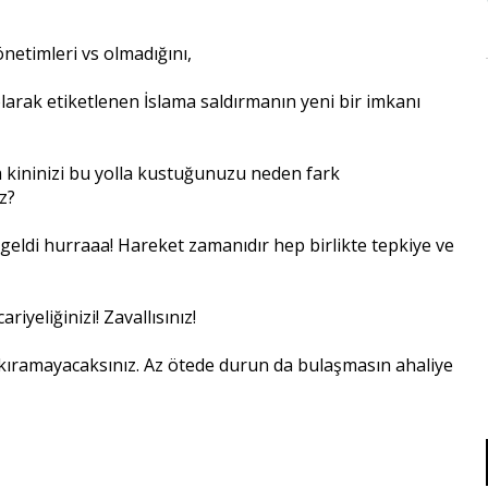
önetimleri vs olmadığını,
 olarak etiketlenen İslama saldırmanın yeni bir imkanı
m kininizi bu yolla kustuğunuzu neden fark
z?
et geldi hurraaa! Hareket zamanıdır hep birlikte tepkiye ve
riyeliğinizi! Zavallısınız!
ri kıramayacaksınız. Az ötede durun da bulaşmasın ahaliye