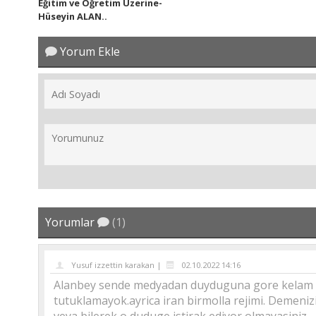
Eğitim ve Öğretim Üzerine-
Hüseyin ALAN..
Yorum Ekle
Yorumlar
(1)
Yusuf izzettin karakan |
02.10.2022 14:16
Alanbey sende medyadan duyduguna gore kelam et
tutuklamayok.ayrica iran birmolla rejimi. Demeniz