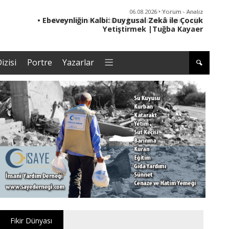
06.08.2026 • Yorum - Analiz
• Ebeveynliğin Kalbi: Duygusal Zekâ ile Çocuk
• '
Yetiştirmek |Tuğba Kayaer
izisi
Portre
Yazarlar
Fikir Dünyası