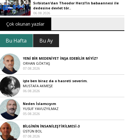
Sırbistan’dan Theodor Herzl’in babaannesi ile
dedesine devlet tör..
06.08.2026
Çok okunan yazılar
Bu Hafta
Bu Ay
YENİ BİR MEDENİYET İNŞA EDEBİLİR MİYİZ?
ORHAN GÖKTAŞ
07.08.2026
işte ben biraz da o hasreti severim.
MUSTAFA AKMEŞE
06.08.2026
Neden İslamcıyım
YUSUF YAVUZYILMAZ
05.08.2026
BİLGİNİN İNSANİLEŞTİRİLMESİ-3
ÜSTÜN BOL
07.08.2026