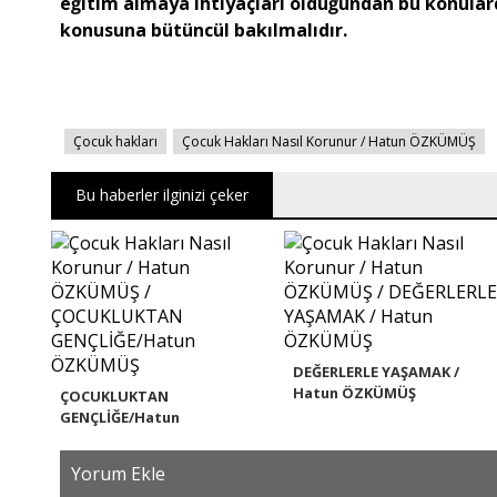
eğitim almaya ihtiyaçları olduğundan bu konula
konusuna bütüncül bakılmalıdır.
Çocuk hakları
Çocuk Hakları Nasıl Korunur / Hatun ÖZKÜMÜŞ
Bu haberler ilginizi çeker
DEĞERLERLE YAŞAMAK /
Hatun ÖZKÜMÜŞ
ÇOCUKLUKTAN
GENÇLİĞE/Hatun
ÖZKÜMÜŞ..
Yorum Ekle