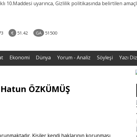
0.Maddesi uyarınca, Gizlilik politikasında belirtilen amaçla
naliz
avut
73
€
51.42
GA
51500
enli
at
Ekonomi
Dünya
Yorum - Analiz
Söyleşi
Yazı Diz
 / Hatun ÖZKÜMÜŞ
korunmaktadır. Kişiler kendi haklarının korunması