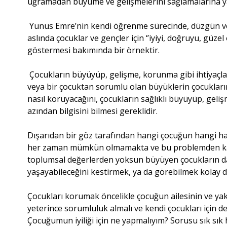
uğramadan büyüme ve gelişmelerini sağlamalarına y
Yunus Emre’nin kendi öğrenme sürecinde, düzgün ve
aslında çocuklar ve gençler için ‘’iyiyi, doğruyu, güzel
göstermesi bakımında bir örnektir.
Çocukların büyüyüp, gelişme, korunma gibi ihtiyaçla
veya bir çocuktan sorumlu olan büyüklerin çocukları
nasıl koruyacağını, çocukların sağlıklı büyüyüp, geli
azından bilgisini bilmesi gereklidir.
Dışarıdan bir göz tarafından hangi çocuğun hangi
her zaman mümkün olmamakta ve bu problemden kaynak
toplumsal değerlerden yoksun büyüyen çocukların dah
yaşayabileceğini kestirmek, ya da görebilmek kolay de
Çocukları korumak öncelikle çocuğun ailesinin ve yak
yeterince sorumluluk almalı ve kendi çocukları için d
Çocuğumun iyiliği için ne yapmalıyım? Sorusu sık sık 