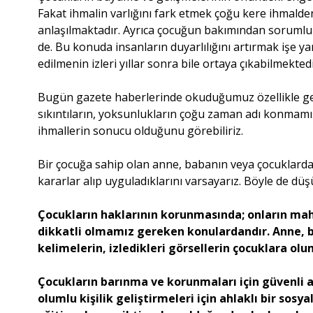
Fakat ihmalin varlığını fark etmek çoğu kere ihmald
anlaşılmaktadır. Ayrıca çocuğun bakımından sorumlu ol
de. Bu konuda insanların duyarlılığını artırmak işe 
edilmenin izleri yıllar sonra bile ortaya çıkabilmektedi
Bugün gazete haberlerinde okuduğumuz özellikle genç 
sıkıntıların, yoksunlukların çoğu zaman adı konmamış
ihmallerin sonucu olduğunu görebiliriz.
Bir çocuğa sahip olan anne, babanın veya çocuklarda
kararlar alıp uyguladıklarını varsayarız. Böyle de d
Çocukların haklarının korunmasında; onların m
dikkatli olmamız gereken konulardandır. Anne, ba
kelimelerin, izledikleri görsellerin çocuklara o
Çocukların barınma ve korunmaları için güvenli 
olumlu kişilik geliştirmeleri için ahlaklı bir sos