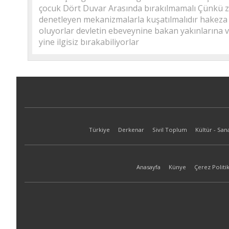
çocuk Dört Duvar Arasında bırakılmamalı Çünkü z
denetleyen mekanizmalarla kuşatılmalıdır hakeza y
oluyorlar devletin ebeveynine bakan yakınlarına v
yine ilgisiz bırakabiliyorlar
Türkiye
Derkenar
Sivil Toplum
Kültür - San
Anasayfa
Künye
Çerez Politik