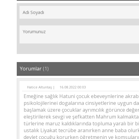
Yorumlar
(1)
Hatice Altuntaş |
16.08.2022 00:03
Emeğine sağlık Hatuni çocuk ebeveynlerine akrab
psikolojilerinei dogalarına cinsiyetlerine uygun d
başlamak üzere çocuklar ayrımcılık görünce değers
eleştirilerek sevgi ve şefkatten Mahrum kalmakta d
türlerine maruz kaldıklarında topluma yaralı bir 
ustalık Liyakat tecrübe aranırken anne baba olurk
devlet çocuğu korurken öğretmenin ve komşuların 