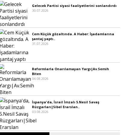
Gelecek Partisi siyasi faaliyetlerini sonlandırdı
30.07.2026
Cem Küçük gözaltında. A Haber: İşadamlarına
şantaj yaptı..
31.07.2026
Reformlarla Onarılamayan Yargı|Av.Semih
Biten
04.08.2026
İspanya'da, İsrail İmzalı 5.Nesil Savaş
Rüzgarları|Sibel Erarslan..
03.08.2026