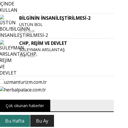
BİLGİNİN İNSANİLEŞTİRİLMESİ-2
ÜSTÜN BOL
27.07.2026
CHP, REJİM VE DEVLET
SÜLEYMAN ARSLANTAŞ
26.07.2026
Çok okunan haberler
Bu Hafta
Bu Ay