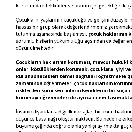
konusunda isteklidirler ve bunun için gerektiği
Çocukların yaşlarının küçüklüğü ve gelişim düzeyle
hassas bir grup olarak değerlendirmemiz gerekmekte
tutunma aşamasında başlaması
, çocuk haklarının
sorumlu kişilerin yükümlülüğü açısından da değerlendi
düşünülmektedir.
Çocukların haklarının koruması, mevcut hukuki k
onları kötülüklerden korumak, çocuklara iyiyi ve
kullanabilecekleri temel doğruları öğretmekle ger
zamanında öğrenmeleri çocuk haklarının korunması
risklerden korurken onların kendilerini bir su
korumayı öğrenmeleri de ayrıca önem taşımakta
İnsanın dışarıdan aldığı ilk mesajlar, bir konu hakkın
düşünce basamağı oluşturmaktadır. Bu nedenle erk
büyüme çağında doğru olanla yanlışı ayırmakta güçlük