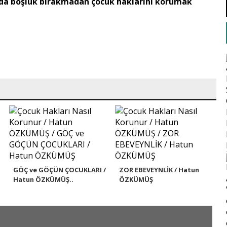
rda boşluk bırakmadan çocuk haklarını korumak
GÖÇ ve GÖÇÜN ÇOCUKLARI /
ZOR EBEVEYNLİK / Hatun
Hatun ÖZKÜMÜŞ..
ÖZKÜMÜŞ