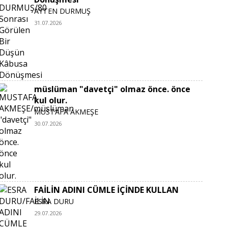
AYTEN DURMUŞ
31.07.2026
müslüman "davetçi" olmaz önce. önce
kul olur.
MUSTAFA AKMEŞE
30.07.2026
FAİLİN ADINI CÜMLE İÇİNDE KULLAN
ESRA DURU
29.07.2026