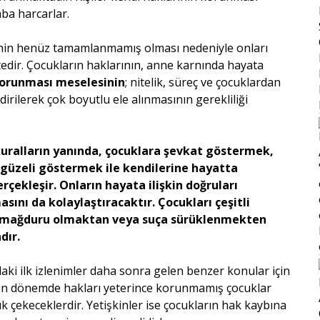
nde çaba harcarlar.
rinin henüz tamamlanmamış olması nedeniyle onları
dir. Çocukların haklarının, anne karnında hayata
 korunması meselesinin
; nitelik, süreç ve çocuklardan
rilerek çok boyutlu ele alınmasının gerekliliği
uralların yanında, çocuklara şevkat göstermek,
 güzeli göstermek ile kendilerine hayatta
çekleşir. Onların hayata ilişkin doğruları
nı da kolaylaştıracaktır. Çocukları çeşitli
çun mağduru olmaktan veya suça sürüklenmekten
dır.
daki ilk izlenimler daha sonra gelen benzer konular için
en dönemde hakları yeterince korunmamış çocuklar
 çekeceklerdir. Yetişkinler ise çocukların hak kaybına