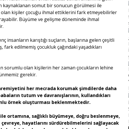
en kaynaklanan somut bir sonucun görülmesi ile
an kişiler çocuğu ihmal ettiklerini fark etmeyebilirler
yarayabilir. Büyüme ve gelişme döneminde ihmal
r.
insanların karıştığı suçların, başlarına gelen çeşitli
, fark edilmemiş çocukluk çağındaki yaşadıkları
n sorumlu olan kişilerin her zaman çocukların lehine
üşünmemiz gerekir.
ahremiyetini her mecrada korumak şimdilerde daha
baların tutum ve davranışlarının, kullandıkları
lumlu örnek oluşturması beklenmektedir.
aile ortamına, sağlıklı büyümeye, doğru beslenmeye,
yal çevreye, hayatlarını sürdürebilmelerini sağlayacak