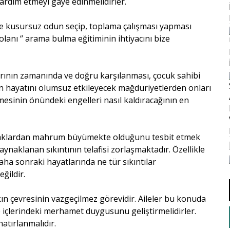
ardım etmeyi gaye edinmelidirler.
 kusursuz odun seçip, toplama çalışması yapması
 olanı ‘’ arama bulma eğitiminin ihtiyacını bize
rının zamanında ve doğru karşılanması, çocuk sahibi
n hayatını olumsuz etkileyecek mağduriyetlerden onları
şmesinin önündeki engelleri nasıl kaldıracağının en
 haklardan mahrum büyümekte olduğunu tesbit etmek
lanan sıkıntının telafisi zorlaşmaktadır. Özellikle
a sonraki hayatlarında ne tür sıkıntılar
ğildir.
ın çevresinin vazgeçilmez görevidir. Aileler bu konuda
e içlerindeki merhamet duygusunu geliştirmelidirler.
hatırlanmalıdır.