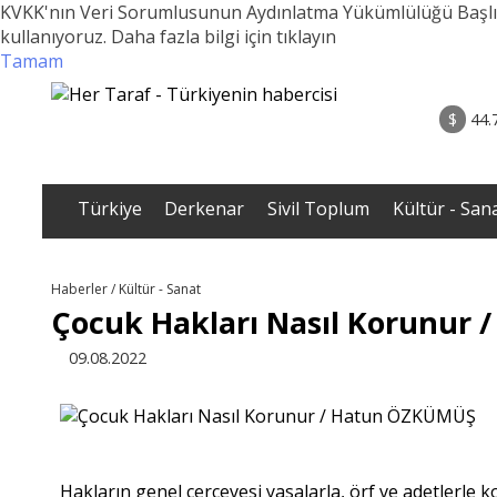
KVKK'nın Veri Sorumlusunun Aydınlatma Yükümlülüğü Başlıklı 1
kullanıyoruz.
Daha fazla bilgi için tıklayın
Tamam
rum - Analiz
02.08.2026 • Yorum - A
ih Biten
• ERZENGİZ: Kaybettiğimiz İç Dünyanın Romanı / D
$
44.
Gazi B
Türkiye
Derkenar
Sivil Toplum
Kültür - San
Haberler / Kültür - Sanat
Çocuk Hakları Nasıl Korunur
09.08.2022
Hakların genel çerçevesi yasalarla, örf ve adetlerle 