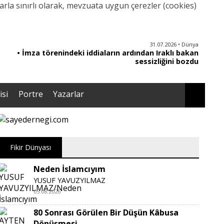
rla sınırlı olarak, mevzuata uygun çerezler (cookies)
30.07.2026 • Türkiye
31.07.2026 • Dünya
• İmza törenindeki iddiaların ardından Iraklı bakan
• Gelecek Partisi siyasi faaliyetlerini sonlandırdı
sessizliğini bozdu
isi
Portre
Yazarlar
Fikir Dünyası
Neden İslamcıyım
YUSUF YAVUZYILMAZ
05.08.2026
80 Sonrası Görülen Bir Düşün Kâbusa
Dönüşmesi