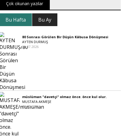
Çok okunan yazılar
Bu Hafta
Bu Ay
80 Sonrası Görülen Bir Düşün Kâbusa Dönüşmesi
AYTEN DURMUŞ
31.07.2026
müslüman "davetçi" olmaz önce. önce kul olur.
MUSTAFA AKMEŞE
30.07.2026