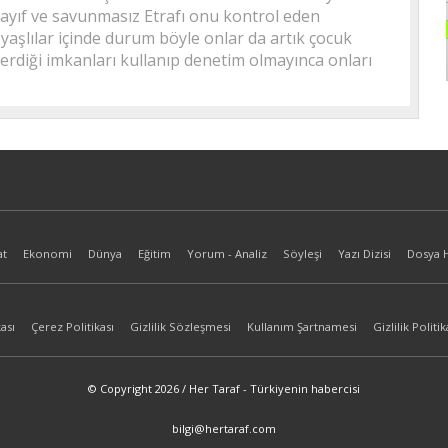
ayıf ve savunmasız Etrafı onu kontrol eden
aşlılar içinde durum böyle onlar da artık çocuk
erdiği imkanları kullanıp denetim olmayınca onları
at
Ekonomi
Dünya
Eğitim
Yorum - Analiz
Söyleşi
Yazı Dizisi
Dosya 
ası
Çerez Politikası
Gizlilik Sözleşmesi
Kullanım Şartnamesi
Gizlilik Politik
© Copyright 2026 / Her Taraf - Türkiyenin habercisi
bilgi@hertaraf.com