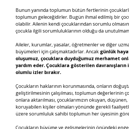
Bunun yanında toplumun bütün fertlerinin çocuklarla i
toplumun geleceğidirler. Bugün ihmal edilmiş bir 
olabilir. Ailenin kendi çocuklarından sorumlu olmas
çocukla ilgili sorumluluklarının olduğu da unutulmama
Aileler, kurumlar, yasalar, öğretmenler ve diğer uzman
büyümeleri için çalışmaktadırlar. Ancak
günlük hayat
oluşumuz, çocuklara duyduğumuz merhamet onları
yardım eder. Çocuklara gösterilen davranışların in
olumlu izler bırakır.
Çocukların haklarının korunmasında, onların doğuştan 
geliştirilmesinin çalışılması, toplumun değerlerinin 
onlara aktarılması, çocuklarımızın okuyan, düşünen, 
koruyabilen kişiler olmaları yönünde gerekli faaliye
üzere sorumluluk sahibi toplumun her üyesinin görev
Çocukların büyüme ve gelişmelerinin önündeki engel