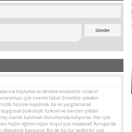
alarına topluma ve devlete emanettir onların
avranılması çok önemli fakat õncelikle aileden
izlik hissine kapılmak da ve yargılanarak
uygusal psikolojik fiziksel ve benzeri şiddet
birey olarak katılmak durumunda kalıyorlar Her işte
en hiçbir eğitim hiçbir koşul yok maalesef Avrupa'da
dikkatine başvurur Biz de bu tür tedbirler yok