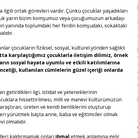
lgili ortak görevleri vardır. Çünkü çocuklar yaşadıkları
çocuk yarın bizim komşumuz veya çocuğumuzun arkadaşı
ının yanında toplumdaki her ferdin komşudaki, sokaktaki
lıdır.
lar çocukların fiziksel, sosyal, kültürel yönden sağlıklı
ta karşılaştığımız çocuklarla iletişim dilimiz, örnek
n sosyal hayata uyumlu ve etkili katılımlarına
celiği, kullanılan cümlelerin güzel içeriği onlarda
getirdikleri ilgi, istidat ve yeteneklerinin
çocuklara hissettirilmesi, milli ve manevi kültürümüzün
araştıran, üreten ve kendi benliklerini oluşturup
tleri yürütmek başta anne, baba ve eğitimciler olmak
i olmalıdır.
leri kaldırmamak onları
ihmal
etmek anlamına gelir.