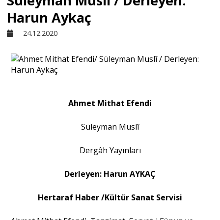
Süleyman Muslî / Derleyen:
Harun Aykaç
Sivil Toplum
24.12.2020
Kültür - Sanat
Ekonomi
Ahmet Mithat Efendi
Dünya
Süleyman Muslî
Dergâh Yayınları
Yorum - Analiz
Derleyen: Harun AYKAÇ
Söyleşi
Hertaraf Haber /Kültür Sanat Servisi
Yazı Dizisi