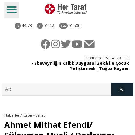
44.73
51.42
51500
$
€
GA
ya
06.08.2026 • Yorum - Analiz
rı
• Ebeveynliğin Kalbi: Duygusal Zekâ ile Çocuk
Yetiştirmek |Tuğba Kayaer
Türkiye
Haberler / Kültür - Sanat
Ahmet Mithat Efendi/
Derkenar