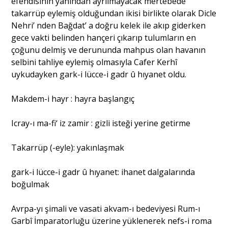
efendisinin yanından ayrılmayacak mertebede
takarrüp eylemiş olduğundan ikisi birlikte olarak Dicle
Nehri’ nden Bağdat’ a doğru kelek ile akıp giderken
gece vakti belinden hançeri çıkarıp tulumların en
çoğunu delmiş ve derununda mahpus olan havanın
selbini tahliye eylemiş olmasıyla Cafer Kerhî
uykudayken gark-i lücce-i gadr û hıyanet oldu.
Makdem-i hayr : hayra başlangıç
Icray-ı ma-fi‘ iz zamir : gizli isteği yerine getirme
Takarrüp (-eyle): yakınlaşmak
gark-i lücce-i gadr û hıyanet: ihanet dalgalarında
boğulmak
Avrpa-yı şimali ve vasati akvam-ı bedeviyesi Rum-ı
Garbî İmparatorluğu üzerine yüklenerek nefs-i roma