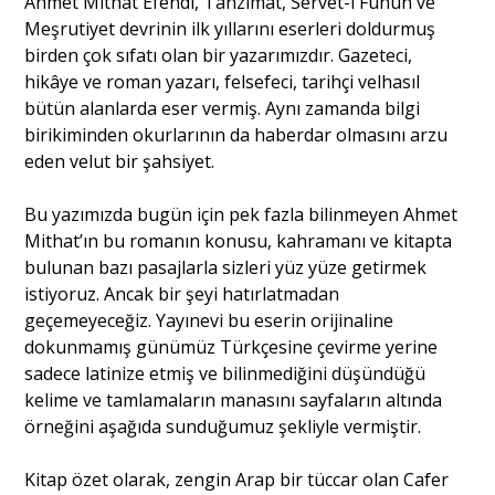
Ahmet Mithat Efendi, Tanzimat, Servet-i Fünun ve
Meşrutiyet devrinin ilk yıllarını eserleri doldurmuş
birden çok sıfatı olan bir yazarımızdır. Gazeteci,
Portre
hikâye ve roman yazarı, felsefeci, tarihçi velhasıl
bütün alanlarda eser vermiş. Aynı zamanda bilgi
birikiminden okurlarının da haberdar olmasını arzu
Yazarlar
eden velut bir şahsiyet.
Bu yazımızda bugün için pek fazla bilinmeyen Ahmet
Mithat’ın bu romanın konusu, kahramanı ve kitapta
bulunan bazı pasajlarla sizleri yüz yüze getirmek
Eğitim
istiyoruz. Ancak bir şeyi hatırlatmadan
Dosya Haber
geçemeyeceğiz. Yayınevi bu eserin orijinaline
dokunmamış günümüz Türkçesine çevirme yerine
Ankara Analiz
sadece latinize etmiş ve bilinmediğini düşündüğü
kelime ve tamlamaların manasını sayfaların altında
Sağlık
örneğini aşağıda sunduğumuz şekliyle vermiştir.
Kitap özet olarak, zengin Arap bir tüccar olan Cafer