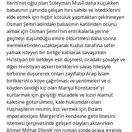
Kerhi’nin oğlu olan Süleyman Muslî daha küçükken
babasının yanında çalışan hırs sahibi ve istediklerini
elde etmek için hiçbir kötülük yapmaktan çekinmeyen
Osman Şemri adındaki babasının katilinden öcünü
almak için Osman Şemri’nin entrikalarla yerine
geçmeyi düşündüğü emire öldürtmesi daha sonra
memleketinden uzaklaşarak Kudüs tarafına sefer
yamak isteyen bir birliğe katılarak savaşırken
Hıristiyan bir beldeye esir düşmesi, oradaki şövalye ve
diğer Hıristiyan askeri birliklerini savaş hilesiyle
birbirine düşürerek onları zayıflatıp Arap İslam
birliklerini o köye çağırtması ve yenilmeleri ve o
köyden sevdiği kız olan Mariya Konstanse’ yi
kurtarmak için giriştiği mücadele ve kızın Alamut
kalesine götürülmesi, kale hükümdarı olan
Haşhaşilerin resinin, kızı vermek için Bizans
imparatoriçesi Margerit’in kendisine getirilmesini
istemesi çerçevesinde gelişen olayları aktarırken
Ahmet Mithat Efendi’ nin roman içinde araya girerek