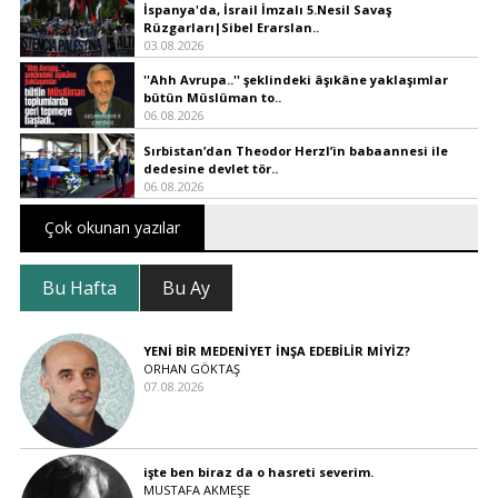
İspanya'da, İsrail İmzalı 5.Nesil Savaş
Rüzgarları|Sibel Erarslan..
03.08.2026
''Ahh Avrupa..'' şeklindeki âşıkâne yaklaşımlar
bütün Müslüman to..
06.08.2026
Sırbistan’dan Theodor Herzl’in babaannesi ile
dedesine devlet tör..
06.08.2026
Çok okunan yazılar
Bu Hafta
Bu Ay
YENİ BİR MEDENİYET İNŞA EDEBİLİR MİYİZ?
ORHAN GÖKTAŞ
07.08.2026
işte ben biraz da o hasreti severim.
MUSTAFA AKMEŞE