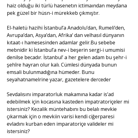
haiz olduğu iki türlü hasenetın ictimaından meydana
pek güzel bir hüsn-i mürekkeb çıkmıştır.
El-haletü hazihi İstanbul’a Anadolu’dan, Rumeli’den,
Avrupa’dan, Asya’dan, Afrika‘ dan velhasıl dünyanın
kıtaat-ı hamesesinden adamlar gelir.Bu sebebe
mebnidir ki İstanbul’a nev-i beşerin sergi-i umumisi
denilse becadır. İstanbul’ a her gelen adam bu şehr-i
şehîre hayran olur kalı. Cümlesi dünyada bunun
emsali bulunmadığına hümeder. Bunu
seyahatnamelrine yazar, gazetelere derceder
Sevdalısını imparatorluk makamına kadar is’ad
edebilmek için kocasına kasteden impatratoriçeler mi
istersiniz? Kezalik müntehabını bu belalı mevkie
çıkarmak için o mevkiin varisi kendi ciğerparesi
evladını kurban eden imparatoriçe valideler mi
istersiniz?