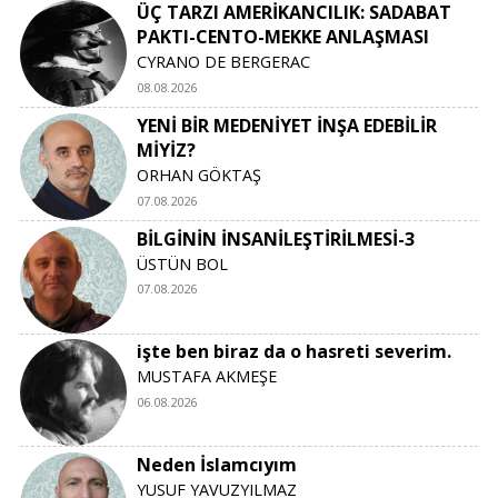
ÜÇ TARZI AMERİKANCILIK: SADABAT
PAKTI-CENTO-MEKKE ANLAŞMASI
CYRANO DE BERGERAC
08.08.2026
YENİ BİR MEDENİYET İNŞA EDEBİLİR
MİYİZ?
ORHAN GÖKTAŞ
07.08.2026
BİLGİNİN İNSANİLEŞTİRİLMESİ-3
ÜSTÜN BOL
07.08.2026
işte ben biraz da o hasreti severim.
MUSTAFA AKMEŞE
06.08.2026
Neden İslamcıyım
YUSUF YAVUZYILMAZ