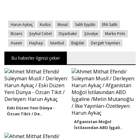
Harun Aykaç
Kudüs
Musul
Salih Eyyübi
Ehli Salib
Bizans
Şeyhul Cebel
Diyarbakır
Şövalye
Marko Polo
Asasin
Haşhaşi
İstanbul
Bağdat
Dergah Yayınları
Bu haberler ilginizi çeker
Eski Düzen Yeni Dünya -
Özcan Tikit / De..
Afganistan Moğol
İstilasından ABD İşgali..