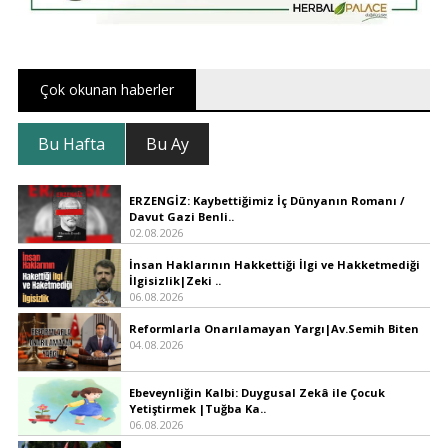
Çok okunan haberler
Bu Hafta
Bu Ay
ERZENGİZ: Kaybettiğimiz İç Dünyanın Romanı /
Davut Gazi Benli..
02.08.2026
İnsan Haklarının Hakkettiği İlgi ve Hakketmediği
İlgisizlik|Zeki ..
06.08.2026
Reformlarla Onarılamayan Yargı|Av.Semih Biten
04.08.2026
Ebeveynliğin Kalbi: Duygusal Zekâ ile Çocuk
Yetiştirmek |Tuğba Ka..
06.08.2026