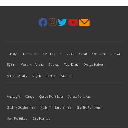
Türkiye
Derkenar
Sivil Toplum
Kültür - Sanat
Ekonomi
Dünya
Eğitim
Yorum - Analiz
Söyleşi
Yazı Dizisi
Dosya Haber
Ankara Analiz
Sağlık
Portre
Yazarlar
Anasayfa
Künye
Çerez Politikası
Çerez Politikası
Gizlilik Sözleşmesi
Kullanım Şartnamesi
Gizlilik Politikası
Veri Politikası
Site Haritası