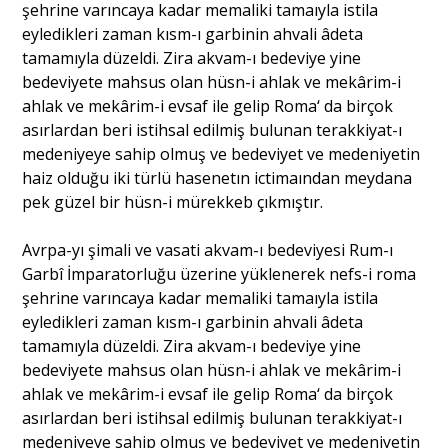
şehrine varıncaya kadar memaliki tamaıyla istila
eyledikleri zaman kısm-ı garbinin ahvali âdeta
tamamıyla düzeldi. Zira akvam-ı bedeviye yine
bedeviyete mahsus olan hüsn-i ahlak ve mekârim-i
ahlak ve mekârim-i evsaf ile gelip Roma‘ da birçok
asırlardan beri istihsal edilmiş bulunan terakkiyat-ı
medeniyeye sahip olmuş ve bedeviyet ve medeniyetin
haiz olduğu iki türlü hasenetın ictimaından meydana
pek güzel bir hüsn-i mürekkeb çıkmıştır.
Avrpa-yı şimali ve vasati akvam-ı bedeviyesi Rum-ı
Garbî İmparatorluğu üzerine yüklenerek nefs-i roma
şehrine varıncaya kadar memaliki tamaıyla istila
eyledikleri zaman kısm-ı garbinin ahvali âdeta
tamamıyla düzeldi. Zira akvam-ı bedeviye yine
bedeviyete mahsus olan hüsn-i ahlak ve mekârim-i
ahlak ve mekârim-i evsaf ile gelip Roma‘ da birçok
asırlardan beri istihsal edilmiş bulunan terakkiyat-ı
medeniyeye sahip olmuş ve bedeviyet ve medeniyetin