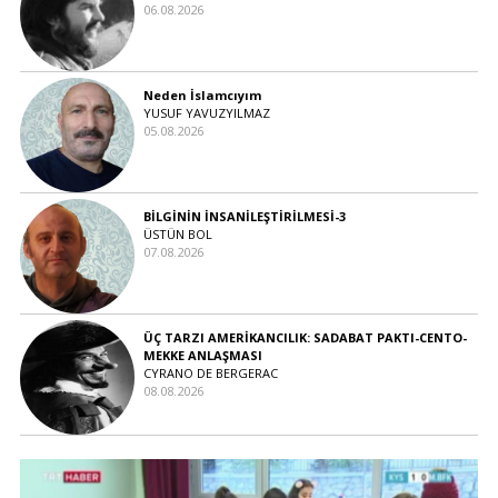
06.08.2026
Neden İslamcıyım
YUSUF YAVUZYILMAZ
05.08.2026
BİLGİNİN İNSANİLEŞTİRİLMESİ-3
ÜSTÜN BOL
07.08.2026
ÜÇ TARZI AMERİKANCILIK: SADABAT PAKTI-CENTO-
MEKKE ANLAŞMASI
CYRANO DE BERGERAC
08.08.2026