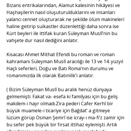
Bizans entrikalarından, Alamut kalesinin hikâyesi ve
Haşhaşilerin nasıl oluşuturulduklarını ve insanları
yalancı cennet oluşturarak ne şekilde ölüm makineleri
haline getirip suikastler düzenlettiği daha sonra ise
Kürt beyleri ile ittifak kuran Süleyman Muslî’nin bu
vahşete dur nasıl dediğini anlatır.
Kısacası Ahmet Mithat Efendi bu roman ve roman
kahramanı Süleyman Muslî aracılığı ile 13 ve 14. yüzyıl
Haçlı seferleri, Doğu ve Batı Roma’nın durumu ve
romanımızda ilk olarak Batınilik’i anlatır.
( Bizim Süleyman Muslî bu aralık henüz dünyaya
gelmemişti. Fakat va- esefa ki familyası için bu geliş
makdem-i hayr olmadı.Zira pederi Cafer Kerhî bir
büyük muamele-i ticariye için Bağdat’ a gitmeye
lüzüm görüp Osman Şemrî ise icray-ı ma-fi’z zamir için
bu sefer pek büyük bir fırsat ittihaz eylemişti. Artık