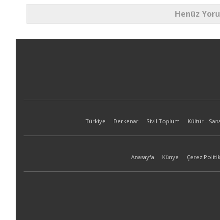
Henüz Yor
Türkiye
Derkenar
Sivil Toplum
Kültür - San
Anasayfa
Künye
Çerez Politik