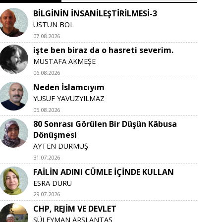
BİLGİNİN İNSANİLEŞTİRİLMESİ-3
ÜSTÜN BOL
07.08.2026
işte ben biraz da o hasreti severim.
MUSTAFA AKMEŞE
06.08.2026
Neden İslamcıyım
YUSUF YAVUZYILMAZ
05.08.2026
80 Sonrası Görülen Bir Düşün Kâbusa
Dönüşmesi
AYTEN DURMUŞ
31.07.2026
FAİLİN ADINI CÜMLE İÇİNDE KULLAN
ESRA DURU
29.07.2026
CHP, REJİM VE DEVLET
SÜLEYMAN ARSLANTAŞ