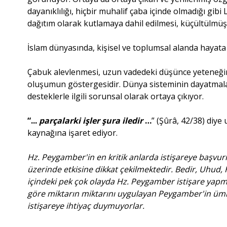
dayanıklılığı, hiçbir muhalif çaba içinde olmadığı gibi
dağıtım olarak kutlamaya dahil edilmesi, küçültülmüş
İslam dünyasında, kişisel ve toplumsal alanda hayata
Çabuk alevlenmesi, uzun vadedeki düşünce yeteneğinin
oluşumun göstergesidir. Dünya sisteminin dayatmalar
desteklerle ilgili sorunsal olarak ortaya çıkıyor.
“...
parçalarki işler şura iledir
…
” (Şûrâ, 42/38) diy
kaynağına işaret ediyor.
Hz. Peygamber'in en kritik anlarda istişareye başvu
üzerinde etkisine dikkat çekilmektedir. Bedir, Uhud
içindeki pek çok olayda Hz. Peygamber istişare yapm
göre miktarın miktarını uygulayan Peygamber'in ümme
istişareye ihtiyaç duymuyorlar.