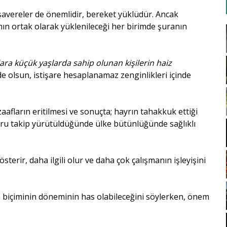
şavereler de önemlidir, bereket yüklüdür. Ancak
sının ortak olarak yüklenileceği her birimde şuranın
ra küçük yaşlarda sahip olunan kişilerin haiz
rde olsun, istişare hesaplanamaz zenginlikleri içinde
, zaafların eritilmesi ve sonuçta; hayrın tahakkuk ettiği
ğru takip yürütüldüğünde ülke bütünlüğünde sağlıklı
sterir, daha ilgili olur ve daha çok çalışmanın işleyişini
n biçiminin döneminin has olabileceğini söylerken, önem