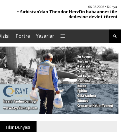
06.08.2026 • Dünya
• Sırbistan’dan Theodor Herzl’in babaannesi ile
dedesine devlet töreni
izisi
Portre
Yazarlar
Fikir Dünyası