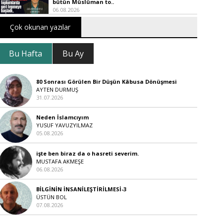
bütün Müslüman to..
06.08.2026
Çok okunan yazılar
Bu Hafta
Bu Ay
80 Sonrası Görülen Bir Düşün Kâbusa Dönüşmesi
AYTEN DURMUŞ
31.07.2026
Neden İslamcıyım
YUSUF YAVUZYILMAZ
05.08.2026
işte ben biraz da o hasreti severim.
MUSTAFA AKMEŞE
06.08.2026
BİLGİNİN İNSANİLEŞTİRİLMESİ-3
ÜSTÜN BOL
07.08.2026