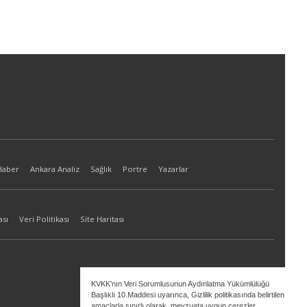
Haber
Ankara Analiz
Sağlık
Portre
Yazarlar
ası
Veri Politikası
Site Haritası
KVKK'nın Veri Sorumlusunun Aydınlatma Yükümlülüğü
Başlıklı 10.Maddesi uyarınca, Gizlilik politikasında belirtilen
amaçlarla sınırlı olarak, mevzuata uygun çerezler