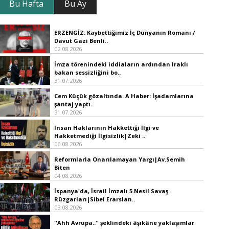
Bu Hafta
Bu Ay
ERZENGİZ: Kaybettiğimiz İç Dünyanın Romanı /
Davut Gazi Benli..
02.08.2026
İmza törenindeki iddiaların ardından Iraklı
bakan sessizliğini bo..
31.07.2026
Cem Küçük gözaltında. A Haber: İşadamlarına
şantaj yaptı..
31.07.2026
İnsan Haklarının Hakkettiği İlgi ve
Hakketmediği İlgisizlik|Zeki ..
06.08.2026
Reformlarla Onarılamayan Yargı|Av.Semih
Biten
04.08.2026
İspanya'da, İsrail İmzalı 5.Nesil Savaş
Rüzgarları|Sibel Erarslan..
03.08.2026
''Ahh Avrupa..'' şeklindeki âşıkâne yaklaşımlar