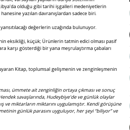
 Libya'da olduğu gibi tarihi işgalleri medeniyetlerin
 hanesine yazılan davranışlardan sadece biri.
 yansıtılacağı değerlerin uzağında bulunuyor.
 eksikliği, küçük; Ürünlerin tatmin edici olması pasif
a karşı gösterdiği bir yana meşrulaştırma çabaları
e uyaran Kitap, toplumsal gelişmenin ve zenginleşmenin
rması, ümmete ait zenginliğin ortaya çıkması ve sonuç
, Hendek savaşlarında, Hudeybiye'de ve günlük olaylar
ış ve miktarların miktarını uygulamıştır. Kendi görüşüne
tinin günlük parasını uyguluyor, her şeyi “biliyor” ve