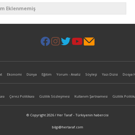
um Eklenmemiş
at
Ekonomi
Dünya
Eğitim
Yorum - Analiz
Söyleşi
Yazı Dizisi
Dosya 
ası
Çerez Politikası
Gizlilik Sözleşmesi
Kullanım Şartnamesi
Gizlilik Politik
© Copyright 2026 / Her Taraf - Türkiyenin habercisi
bilgi@hertaraf.com