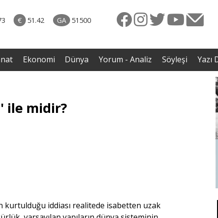
naliz
06.08.2026 • Yorum - Analiz
ütün
• İnsan Haklarının Hakkettiği İlgi ve Hakketmediği
73
€
51.42
GA
51500
eye
İlgisizlik|Zeki Savaş
rgil
anat
Ekonomi
Dünya
Yorum - Analiz
Söyleşi
Yazı D
 ile midir?
n kurtulduğu iddiası realitede isabetten uzak
rlük, varsayılan yapıların dünya sisteminin