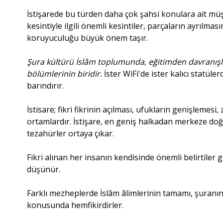
İstişarede bu türden daha çok şahsi konulara ait mü
kesintiyle ilgili önemli kesintiler, parçaların ayrılma
koruyuculuğu büyük önem taşır.
Şura kültürü İslâm toplumunda, eğitimden davranışla
bölümlerinin biridir.
İster WiFi'de ister kalıcı statüle
barındırır.
İstisare; fikri fikrinin açılması, ufukların genişlemesi
ortamlardır. İstişare, en geniş halkadan merkeze do
tezahürler ortaya çıkar.
Fikri alınan her insanın kendisinde önemli belirtiler gö
düşünür.
Farklı mezheplerde İslâm âlimlerinin tamamı, şuranı
konusunda hemfikirdirler.