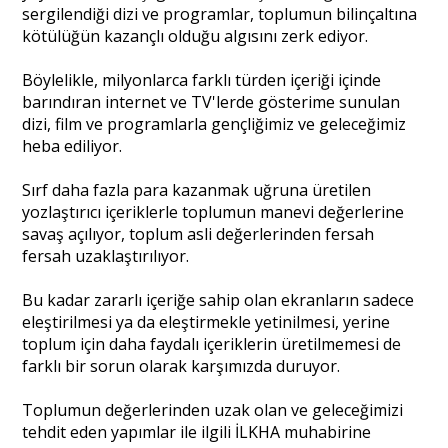
sergilendiği dizi ve programlar, toplumun bilinçaltına
kötülüğün kazançlı olduğu algısını zerk ediyor.
Portre
Böylelikle, milyonlarca farklı türden içeriği içinde
barındıran internet ve TV'lerde gösterime sunulan
Yazarlar
dizi, film ve programlarla gençliğimiz ve geleceğimiz
heba ediliyor.
Sırf daha fazla para kazanmak uğruna üretilen
yozlaştırıcı içeriklerle toplumun manevi değerlerine
Eğitim
savaş açılıyor, toplum asli değerlerinden fersah
fersah uzaklaştırılıyor.
Dosya Haber
Bu kadar zararlı içeriğe sahip olan ekranların sadece
Ankara Analiz
eleştirilmesi ya da eleştirmekle yetinilmesi, yerine
toplum için daha faydalı içeriklerin üretilmemesi de
Sağlık
farklı bir sorun olarak karşımızda duruyor.
Toplumun değerlerinden uzak olan ve geleceğimizi
tehdit eden yapımlar ile ilgili İLKHA muhabirine