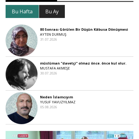
Bu Hafta
Bu Ay
80 Sonrası Görülen Bir Düşün Kâbusa Dönüşmesi
AYTEN DURMUŞ
31.07.2026
müslüman "davetçi" olmaz önce. önce kul olur.
MUSTAFA AKMEŞE
30.07.2026
Neden İslamcıyım
YUSUF YAVUZYILMAZ
05.08.2026