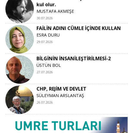
kul olur.
MUSTAFA AKMEŞE
30.07.2026
FAİLİN ADINI CÜMLE İÇİNDE KULLAN
ESRA DURU
29.07.2026
BİLGİNİN İNSANİLEŞTİRİLMESİ-2
ÜSTÜN BOL
27.07.2026
CHP, REJİM VE DEVLET
SÜLEYMAN ARSLANTAŞ
26.07.2026