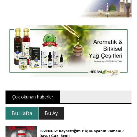
Çok okunan haberler
Bu Hafta
Bu Ay
ERZENGİZ: Kaybettiğimiz İç Dünyanın Romanı /
Davut Gazi Benli..