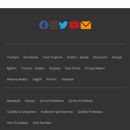
Türkiye
Derkenar
Sivil Toplum
Kültür - Sanat
Ekonomi
Dünya
Eğitim
Yorum - Analiz
Söyleşi
Yazı Dizisi
Dosya Haber
Ankara Analiz
Sağlık
Portre
Yazarlar
Anasayfa
Künye
Çerez Politikası
Çerez Politikası
Gizlilik Sözleşmesi
Kullanım Şartnamesi
Gizlilik Politikası
Veri Politikası
Site Haritası