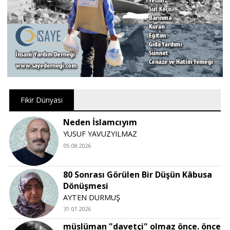
Fikir Dünyası
Neden İslamcıyım
YUSUF YAVUZYILMAZ
05.08.2026
80 Sonrası Görülen Bir Düşün Kâbusa
Dönüşmesi
AYTEN DURMUŞ
31.07.2026
müslüman "davetçi" olmaz önce. önce