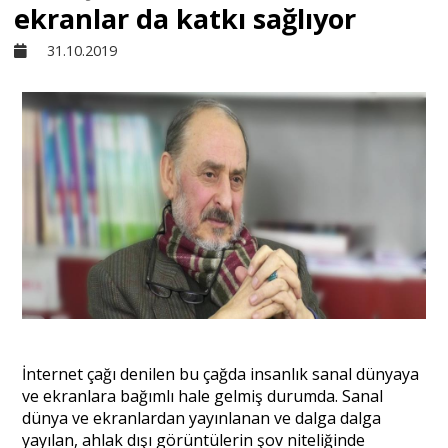
ekranlar da katkı sağlıyor
Sivil Toplum
31.10.2019
Kültür - Sanat
Ekonomi
Dünya
Yorum - Analiz
Söyleşi
İnternet çağı denilen bu çağda insanlık sanal dünyaya
ve ekranlara bağımlı hale gelmiş durumda. Sanal
dünya ve ekranlardan yayınlanan ve dalga dalga
Yazı Dizisi
yayılan, ahlak dışı görüntülerin şov niteliğinde