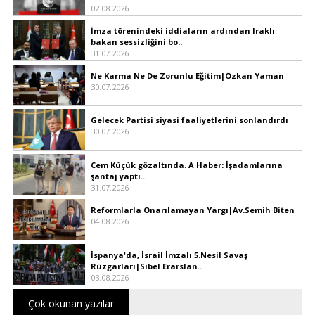
02.08.2026
İmza törenindeki iddiaların ardından Iraklı
bakan sessizliğini bo..
31.07.2026
Ne Karma Ne De Zorunlu Eğitim|Özkan Yaman
30.07.2026
Gelecek Partisi siyasi faaliyetlerini sonlandırdı
30.07.2026
Cem Küçük gözaltında. A Haber: İşadamlarına
şantaj yaptı..
31.07.2026
Reformlarla Onarılamayan Yargı|Av.Semih Biten
04.08.2026
İspanya'da, İsrail İmzalı 5.Nesil Savaş
Rüzgarları|Sibel Erarslan..
03.08.2026
Çok okunan yazılar