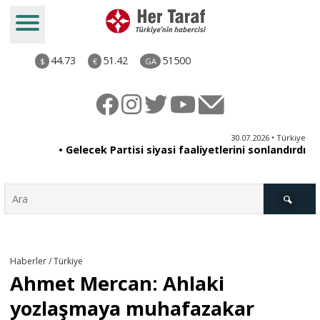
44.73
51.42
51500
$
€
GA
ya
30.07.2026 • Türkiye
an
• Gelecek Partisi siyasi faaliyetlerini sonlandırdı
du
Türkiye
Haberler / Türkiye
Ahmet Mercan: Ahlaki
Derkenar
yozlaşmaya muhafazakar