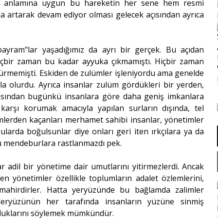
mın anlamına uygun bu hareketin her sene hem resmi
yla artarak devam ediyor olması gelecek açısından ayrıca
ayram"lar yaşadığımız da ayrı bir gerçek. Bu açıdan
çbir zaman bu kadar ayyuka çıkmamıştı. Hiçbir zaman
ürmemişti. Eskiden de zulümler işleniyordu ama genelde
la olurdu. Ayrıca insanlar zulüm gördükleri bir yerden,
ısından bugünkü insanlara göre daha geniş imkanlara
ra karşı korumak amacıyla yapılan surların dışında, tel
lümlerden kaçanları merhamet sahibi insanlar, yönetimler
larda boğulsunlar diye onları geri iten ırkçılara ya da
u mendeburlara rastlanmazdı pek.
 adil bir yönetime dair umutlarını yitirmezlerdi. Ancak
 yönetimler özellikle toplumların adalet özlemlerini,
ahirdirler. Hatta yeryüzünde bu bağlamda zalimler
Yeryüzünün her tarafında insanların yüzüne sinmiş
olduklarını söylemek mümkündür.