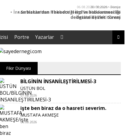
06.08.2026 • Dünya
• Sırbistan’dan Theodor Herzl’in babaannesi ile
dedesine devlet töreni
zisi
Portre
Yazarlar
Fikir Dünyası
BİLGİNİN İNSANİLEŞTİRİLMESİ-3
ÜSTÜN BOL
07.08.2026
işte ben biraz da o hasreti severim.
MUSTAFA AKMEŞE
06.08.2026