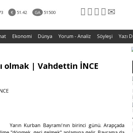
naliz
06.08.2026 • Yorum - Analiz
ütün
• İnsan Haklarının Hakkettiği İlgi ve Hakketmediği
73
€
51.42
GA
51500
eye
İlgisizlik|Zeki Savaş
rgil
nat
Ekonomi
Dünya
Yorum - Analiz
Söyleşi
Yazı Di
ı olmak | Vahdettin İNCE
Yarın Kurban Bayramı'nın birinci günü. Arapçada
 kelime "dönmek, geri gelmek" anlamına gelir. Bayrama da