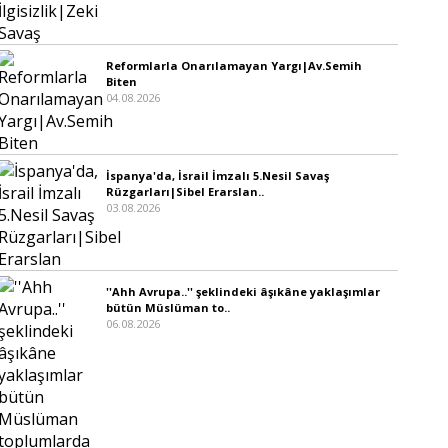
Reformlarla Onarılamayan Yargı|Av.Semih
Biten
04.08.2026
İspanya'da, İsrail İmzalı 5.Nesil Savaş
Rüzgarları|Sibel Erarslan..
03.08.2026
''Ahh Avrupa..'' şeklindeki âşıkâne yaklaşımlar
bütün Müslüman to..
06.08.2026