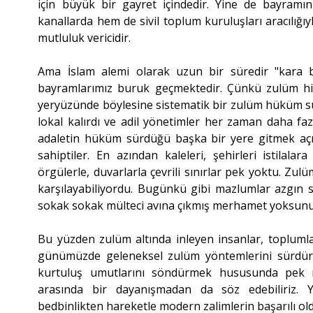
için büyük bir gayret içindedir. Yine de bayra
kanallarda hem de sivil toplum kuruluşları aracılığı
mutluluk vericidir.
Ama İslam alemi olarak uzun bir süredir "kara b
bayramlarımız buruk geçmektedir. Çünkü zulüm hi
yeryüzünde böylesine sistematik bir zulüm hüküm s
lokal kalırdı ve adil yönetimler her zaman daha faz
adaletin hüküm sürdüğü başka bir yere gitmek aç
sahiptiler. En azından kaleleri, şehirleri istilala
örgülerle, duvarlarla çevrili sınırlar pek yoktu. Zu
karşılayabiliyordu. Bugünkü gibi mazlumlar azgın su
sokak sokak mülteci avına çıkmış merhamet yoksun
Bu yüzden zulüm altında inleyen insanlar, toplumlar
günümüzde geleneksel zulüm yöntemlerini sürdüren
kurtuluş umutlarını söndürmek hususunda pek m
arasında bir dayanışmadan da söz edebiliriz. 
bedbinlikten hareketle modern zalimlerin başarılı 