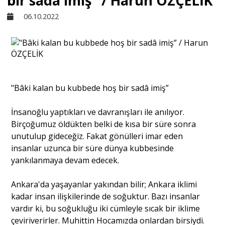
bir sadâ imiş” / Harun ÖZÇELİK
06.10.2022
Sivil Toplum
Kültür - Sanat
"Bâki kalan bu kubbede hoş bir sadâ imiş”
Ekonomi
İnsanoğlu yaptıkları ve davranışları ile anılıyor.
Dünya
Birçoğumuz öldükten belki de kısa bir süre sonra
unutulup gideceğiz. Fakat gönülleri imar eden
insanlar uzunca bir süre dünya kubbesinde
Yorum - Analiz
yankılanmaya devam edecek.
Ankara'da yaşayanlar yakından bilir; Ankara iklimi
Söyleşi
kadar insan ilişkilerinde de soğuktur. Bazı insanlar
vardır ki, bu soğukluğu iki cümleyle sıcak bir iklime
çeviriverirler. Muhittin Hocamızda onlardan birsiydi.
Yazı Dizisi