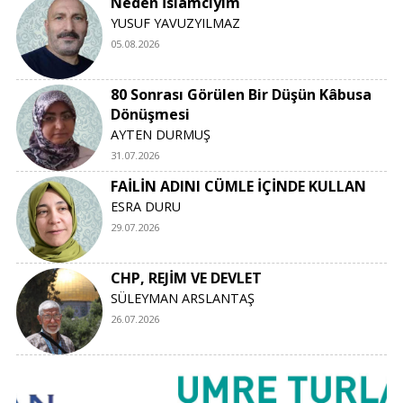
Neden İslamcıyım
YUSUF YAVUZYILMAZ
05.08.2026
80 Sonrası Görülen Bir Düşün Kâbusa
Dönüşmesi
AYTEN DURMUŞ
31.07.2026
FAİLİN ADINI CÜMLE İÇİNDE KULLAN
ESRA DURU
29.07.2026
CHP, REJİM VE DEVLET
SÜLEYMAN ARSLANTAŞ
26.07.2026