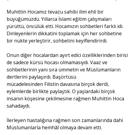
Muhittin Hocamız tevazu sahibi ilim ehli bir
Portre
büyüğümüzdü. Yıllarca İslami eğitim çalışmaları
yürüttü, öncülük etti. Hocamızın sohbetleri farklı idi.
Dinleyenlerin dikkatini toplamak için her sohbetine
Yazarlar
bir nükte yerleştirir, sohbetini keyiflendirirdi.
Onun diğer hocalardan ayırt edici özelliklerinden birisi
de sadece kürsü hocası olmamasıydı. Vaaz ve
sohbetlerinin yanı sıra ümmetin ve Müslümanların
Eğitim
dertlerini paylaşırdı. Başörtüsü
mücadelesinden Filistin davasına birçok derdi,
Dosya Haber
eylemlerde birlikte paylaştık. O yaşlardaki birçok
insanın köşesine çekilmesine rağmen Muhittin Hoca
Ankara Analiz
sahadaydı.
Sağlık
İlerleyen hastalığına rağmen son zamanlarında dahi
Müslümanlarla hemhâl olmaya devam etti.