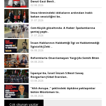
Davut Gazi Benli..
02.08.2026
İmza törenindeki iddiaların ardından Iraklı
bakan sessizliğini bo..
31.07.2026
Cem Küçük gözaltında. A Haber: İşadamlarına
şantaj yaptı..
31.07.2026
İnsan Haklarının Hakkettiği İlgi ve Hakketmediği
İlgisizlik|Zeki ..
06.08.2026
Reformlarla Onarılamayan Yargı|Av.Semih Biten
04.08.2026
İspanya'da, İsrail İmzalı 5.Nesil Savaş
Rüzgarları|Sibel Erarslan..
03.08.2026
''Ahh Avrupa..'' şeklindeki âşıkâne yaklaşımlar
bütün Müslüman to..
06.08.2026
Çok okunan yazılar