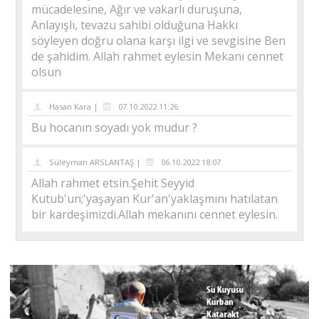
mücadelesine, Ağır ve vakarlı duruşuna,
Anlayışlı, tevazu sahibi olduğuna Hakkı
söyleyen doğru olana karşı ilgi ve sevgisine Ben
de şahidim. Allah rahmet eylesin Mekanı cennet
olsun
Hasan Kara |
07.10.2022 11:26
Bu hocanın soyadı yok mudur ?
Süleyman ARSLANTAŞ |
06.10.2022 18:07
Allah rahmet etsin.Şehit Seyyid
Kutub'un;'yaşayan Kur'an'yaklaşmını hatılatan
bir kardeşimizdi.Allah mekanını cennet eylesin.