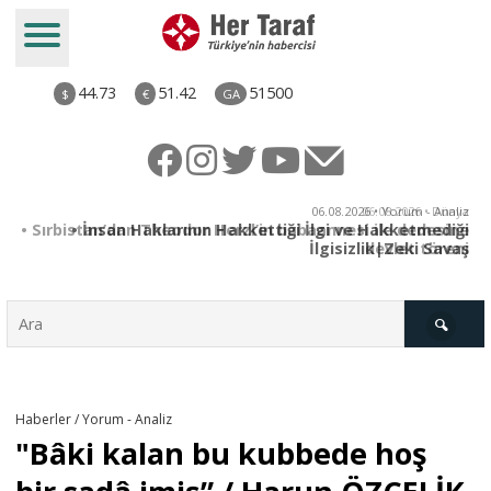
44.73
51.42
51500
$
€
GA
iz
06.08.2026 • Dünya
ği
• Sırbistan’dan Theodor Herzl’in babaannesi ile dedesine
aş
devlet töreni
Türkiye
Haberler / Yorum - Analiz
"Bâki kalan bu kubbede hoş
Derkenar