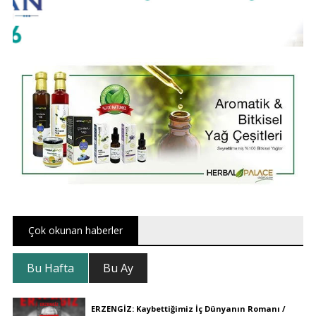
Çok okunan haberler
Bu Hafta
Bu Ay
ERZENGİZ: Kaybettiğimiz İç Dünyanın Romanı /