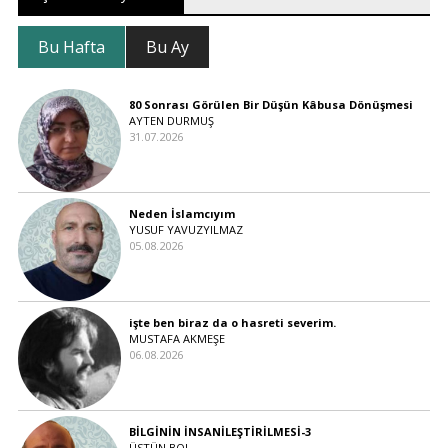
Bu Hafta
Bu Ay
80 Sonrası Görülen Bir Düşün Kâbusa Dönüşmesi
AYTEN DURMUŞ
31.07.2026
Neden İslamcıyım
YUSUF YAVUZYILMAZ
05.08.2026
işte ben biraz da o hasreti severim.
MUSTAFA AKMEŞE
06.08.2026
BİLGİNİN İNSANİLEŞTİRİLMESİ-3
ÜSTÜN BOL