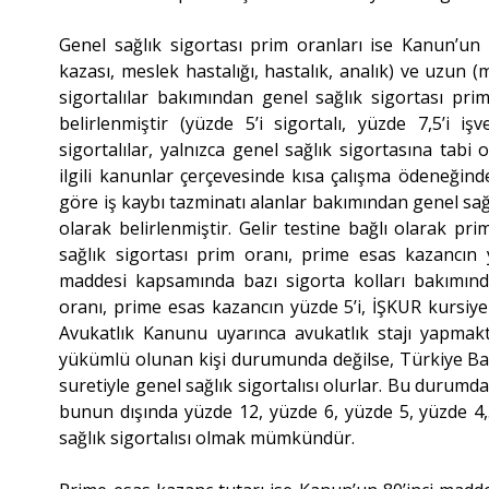
Genel sağlık sigortası prim oranları ise Kanun’un
kazası, meslek hastalığı, hastalık, analık) ve uzun (m
sigortalılar bakımından genel sağlık sigortası pri
belirlenmiştir (yüzde 5’i sigortalı, yüzde 7,5’i 
sigortalılar, yalnızca genel sağlık sigortasına tabi 
ilgili kanunlar çerçevesinde kısa çalışma ödeneğind
göre iş kaybı tazminatı alanlar bakımından genel sağ
olarak belirlenmiştir. Gelir testine bağlı olarak p
sağlık sigortası prim oranı, prime esas kazancın y
maddesi kapsamında bazı sigorta kolları bakımından
oranı, prime esas kazancın yüzde 5’i, İŞKUR kursiyerle
Avukatlık Kanunu uyarınca avukatlık stajı yapmakt
yükümlü olunan kişi durumunda değilse, Türkiye Ba
suretiyle genel sağlık sigortalısı olurlar. Bu durumd
bunun dışında yüzde 12, yüzde 6, yüzde 5, yüzde 4
sağlık sigortalısı olmak mümkündür.