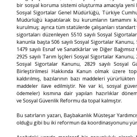
bir sosyal koruma sistemi oluşturma amacıyla yeni b
Sosyal Sigortalar Genel Müdürlüğü, Türkiye Cumhu
Müdürlüğü kapatılarak bu kurumların tamamını k
kurulmuş; ayrıca tüm statülerde çalışanları standart
sigortaları düzenleyen 5510 sayılı Sosyal Sigortala
kanunla başta 506 sayılı Sosyal Sigortalar Kanunu,
1479 sayılı Esnaf ve Sanatkârlar ve Diğer Bağımsız
2925 sayılı Tarım İşçileri Sosyal Sigortalar Kanunu
Sosyal Sigortalar Kanunu, 2829 sayılı Sosyal G
Birleştirilmesi Hakkında Kanun olmak üzere to
kaldırılmış, bazılarının bazı maddeleri yürürlükten 
maddeler ilave edilmiştir. Ne var ki, sosyal güve
ödemeler) kısmına dair yapılan hazırlıklar dön
ve Sosyal Güvenlik Reformu da topal kalmıştır.
Bu satırların yazarı, Başbakanlık Müsteşar Yardımc
olduğu gibi bu iki reformun da koordinasyonunu yü