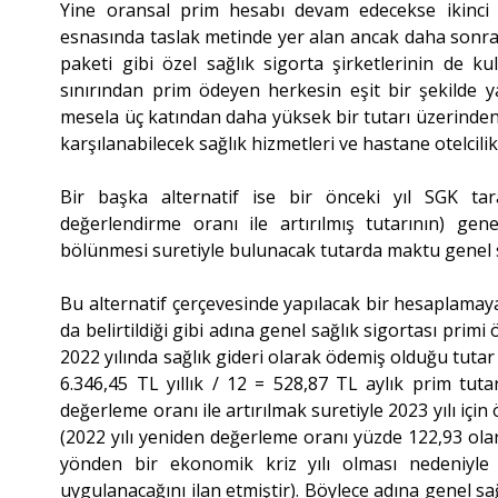
Yine oransal prim hesabı devam edecekse ikinci bi
esnasında taslak metinde yer alan ancak daha sonra 
paketi gibi özel sağlık sigorta şirketlerinin de k
sınırından prim ödeyen herkesin eşit bir şekilde y
mesela üç katından daha yüksek bir tutarı üzerinden
karşılanabilecek sağlık hizmetleri ve hastane otelcilik 
Bir başka alternatif ise bir önceki yıl SGK ta
değerlendirme oranı ile artırılmış tutarının) gen
bölünmesi suretiyle bulunacak tutarda maktu genel s
Bu alternatif çerçevesinde yapılacak bir hesaplamay
da belirtildiği gibi adına genel sağlık sigortası primi
2022 yılında sağlık gideri olarak ödemiş olduğu tutar 
6.346,45 TL yıllık / 12 = 528,87 TL aylık prim tut
değerleme oranı ile artırılmak suretiyle 2023 yılı için
(2022 yılı yeniden değerleme oranı yüzde 122,93 ol
yönden bir ekonomik kriz yılı olması nedeniyle
uygulanacağını ilan etmiştir). Böylece adına genel s