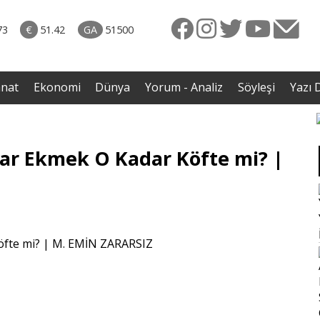
naliz
31.07.2026 • Dünya
avut
• İmza törenindeki iddiaların ardından Iraklı bakan
73
€
51.42
GA
51500
enli
sessizliğini bozdu
anat
Ekonomi
Dünya
Yorum - Analiz
Söyleşi
Yazı D
dar Ekmek O Kadar Köfte mi? |