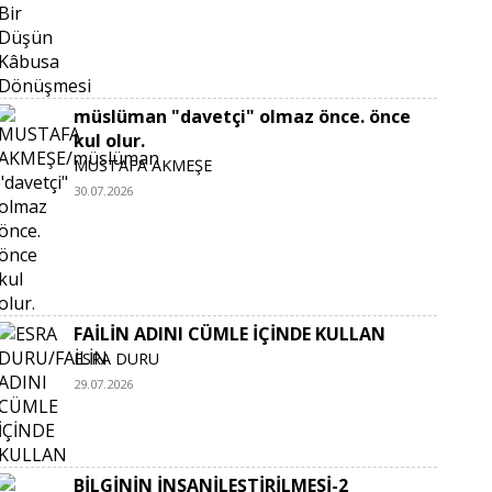
müslüman "davetçi" olmaz önce. önce
kul olur.
MUSTAFA AKMEŞE
30.07.2026
FAİLİN ADINI CÜMLE İÇİNDE KULLAN
ESRA DURU
29.07.2026
BİLGİNİN İNSANİLEŞTİRİLMESİ-2