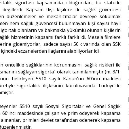
stalık sigortası kapsamında olduğundan, bu statüde
değillerdi. Kapsam dışı kişilere de sağlık güvencesi
ilinen düzenlemeler ve mekanizmalar devreye sokulmak
en hem sağlık güvencesi bulunmayan kişi sayısı hayli
igortalı olanların ve bakmakla yükümlü olunan kişilerin
ağlık hizmetinin kapsamı farklı farklı idi. Mesela filmlere
lerine gidemiyorlar, sadece sayısı 50 civarında olan SSK
indeki eczanelerden ilaçlarını alabiliyorlar idi.
n öncelikle sağlıklarının korunmasını, sağlık riskleri ile
smanını sağlayan sigorta” olarak tanımlanmıştır (m. 3/1,
uğunu belirleyen 5510 sayılı Kanun’un 60’ıncı maddesi
tiyle sigortalılık ilişkisinin kurulmasında Türkiye’de
mıştır.
eyenler 5510 sayılı Sosyal Sigortalar ve Genel Sağlık
n 60’ıncı maddesinde çalışan ve prim ödeyerek kapsama
alınanlar, primleri devlet tarafından ödenerek kapsama
düzenlenmiştir.