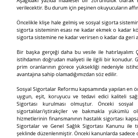
Aşağıdaki yazıda maalesef bir zorunluluk olara
verilecektir. Bu durum için peşinen okuyucuların affın
Öncelikle klişe hale gelmiş ve sosyal sigorta sistemini
sigorta sisteminin esası ne kadar ekmek o kadar köft
sigorta sistemine ne kadar verirsen o kadar da geri alı
Bir başka gerçeği daha bu vesile ile hatırlayalım: 
istihdamın doğrudan maliyeti ile ilgili bir konudur.
prim oranlarının görece yüksekliği nedeniyle isti
avantajına sahip olamadığımızdan söz edilir.
Sosyal Sigortalar Reformu kapsamında yapılan en ö
uygun, eşit, koruyucu ve tedavi edici kaliteli s
Sigortası kurulması olmuştur. Önceki sosyal 
sigortalılar/iştirakçiler ve bakmakla yükümlü ol
hizmetlerinin finansmanının hastalık sigortası kapsa
Sigortalar ve Genel Sağlık Sigortası Kanunu ile 
şeklinde düzenlenmiştir. Önceki kanunlarda sadece o 