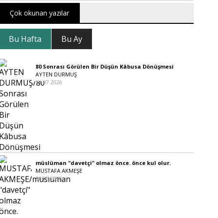
Çok okunan yazılar
Bu Hafta
Bu Ay
80 Sonrası Görülen Bir Düşün Kâbusa Dönüşmesi
AYTEN DURMUŞ
31.07.2026
müslüman "davetçi" olmaz önce. önce kul olur.
MUSTAFA AKMEŞE
30.07.2026