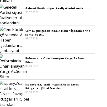
Gelecek Partisi siyasi faaliyetlerini sonlandırdı
30.07.2026
Cem Küçük gözaltında. A Haber: İşadamlarına
şantaj yaptı..
31.07.2026
Reformlarla Onarılamayan Yargı|Av.Semih
Biten
04.08.2026
İspanya'da, İsrail İmzalı 5.Nesil Savaş
Rüzgarları|Sibel Erarslan..
03.08.2026