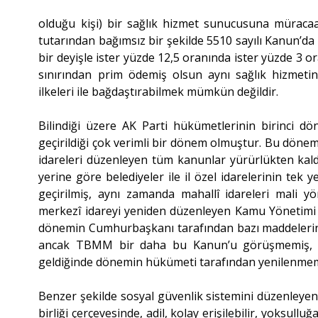
olduğu kişi) bir sağlık hizmet sunucusuna müraca
tutarından bağımsız bir şekilde 5510 sayılı Kanun’da b
bir deyişle ister yüzde 12,5 oranında ister yüzde 3 or
sınırından prim ödemiş olsun aynı sağlık hizmetin
ilkeleri ile bağdaştırabilmek mümkün değildir.
Bilindiği üzere AK Parti hükümetlerinin birinci 
geçirildiği çok verimli bir dönem olmuştur. Bu dö
idareleri düzenleyen tüm kanunlar yürürlükten kaldı
yerine göre belediyeler ile il özel idarelerinin tek 
geçirilmiş, aynı zamanda mahallî idareleri mali y
merkezî idareyi yeniden düzenleyen Kamu Yönetim
dönemin Cumhurbaşkanı tarafından bazı maddelerini
ancak TBMM bir daha bu Kanun’u görüşmemiş, 20
geldiğinde dönemin hükümeti tarafından yenilenmem
Benzer şekilde sosyal güvenlik sistemini düzenleye
birliği çerçevesinde, adil, kolay erişilebilir, yoksull