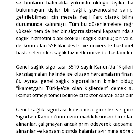
ve bunların bakmakla yükümlü olduğu kişiler ha
bulunmayan kişiler bir sağlık güvencesine sahip 
getirilebilmesi için mesela Yeşil Kart olarak b
durumunda kalınmıştı. Tüm bu düzenlemelere rağm
yüksek hem de her bir sigorta sistemi kapsamında s
sağlık hizmetini alabilecekleri sağlık kuruluşları ve s
de konu olan SSK’lılar devlet ve üniversite hastane
hastanelerinden sağlık hizmetlerini ve bu hastaneler iç
Genel sağlık sigortası, 5510 sayılı Kanun’da “Kişileri
karşılaşmaları halinde ise oluşan harcamaların finan
8). Ayrıca genel sağlık sigortalıların kimler old
“İkametgahı Türkiye’de olan kişilerden” demek sure
ikamet etmeyi temel belirleyici faktör olarak esas alın
Genel sağlık sigortası kapsamına girenler ve girm
Sigortası Kanunu’nun uzun maddelerinden biri ola
alınanlar, çalışmayan ancak prim ödeyerek kapsama 
alınanlar ve kapsam dışında kalanlar ayırımına göre 