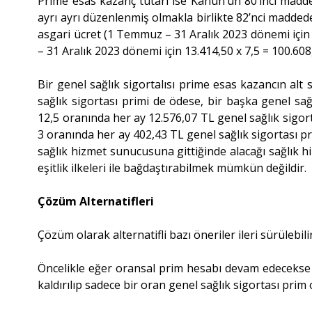
Prime esas kazanç tutarı ise Kanun’un 80’inci maddes
ayrı ayrı düzenlenmiş olmakla birlikte 82’nci maddede
asgari ücret (1 Temmuz – 31 Aralık 2023 dönemi için 
– 31 Aralık 2023 dönemi için 13.414,50 x 7,5 = 100.608
Bir genel sağlık sigortalısı prime esas kazancın alt
sağlık sigortası primi de ödese, bir başka genel sağ
12,5 oranında her ay 12.576,07 TL genel sağlık sigo
3 oranında her ay 402,43 TL genel sağlık sigortası 
sağlık hizmet sunucusuna gittiğinde alacağı sağlık 
eşitlik ilkeleri ile bağdaştırabilmek mümkün değildir.
Çözüm Alternatifleri
Çözüm olarak alternatifli bazı öneriler ileri sürülebilir
Öncelikle eğer oransal prim hesabı devam edecekse y
kaldırılıp sadece bir oran genel sağlık sigortası prim 