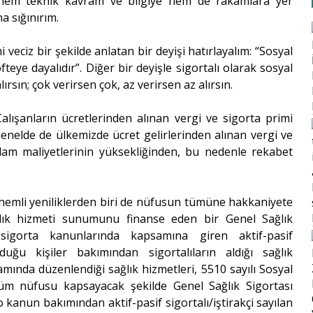
k hem teknik kavram ve bilgiye hem de rakamlara yer
a sığınırım.
 veciz bir şekilde anlatan bir deyişi hatırlayalım: “Sosyal
eye dayalıdır”. Diğer bir deyişle sigortalı olarak sosyal
rsın; çok verirsen çok, az verirsen az alırsın.
Çalışanların ücretlerinden alınan vergi ve sigorta primi
 Genelde de ülkemizde ücret gelirlerinden alınan vergi ve
hdam maliyetlerinin yüksekliğinden, bu nedenle rekabet
nemli yeniliklerden biri de nüfusun tümüne hakkaniyete
ağlık hizmeti sunumunu finanse eden bir Genel Sağlık
sigorta kanunlarında kapsamına giren aktif-pasif
duğu kişiler bakımından sigortalıların aldığı sağlık
mında düzenlendiği sağlık hizmetleri, 5510 sayılı Sosyal
tüm nüfusu kapsayacak şekilde Genel Sağlık Sigortası
kanun bakımından aktif-pasif sigortalı/iştirakçi sayılan