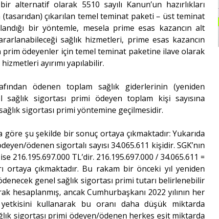
r alternatif olarak 5510 sayılı Kanun’un hazırlıkları
(tasarıdan) çıkarılan temel teminat paketi – üst teminat
ullandığı bir yöntemle, mesela prime esas kazancın alt
ararlanabileceği sağlık hizmetleri, prime esas kazancın
 prim ödeyenler için temel teminat paketine ilave olarak
hizmetleri ayırımı yapılabilir.
rafından ödenen toplam sağlık giderlerinin (yeniden
el sağlık sigortası primi ödeyen toplam kişi sayısına
ağlık sigortası primi yöntemine geçilmesidir.
a göre şu şekilde bir sonuç ortaya çıkmaktadır: Yukarıda
 ödeyen/ödenen sigortalı sayısı 34.065.611 kişidir. SGK’nın
ise 216.195.697.000 TL’dir. 216.195.697.000 / 34.065.611 =
arı ortaya çıkmaktadır. Bu rakam bir önceki yıl yeniden
 ödenecek genel sağlık sigortası primi tutarı belirlenebilir
arak hesaplanmış, ancak Cumhurbaşkanı 2022 yılının her
 yetkisini kullanarak bu oranı daha düşük miktarda
ağlık sigortası primi ödeyen/ödenen herkes eşit miktarda