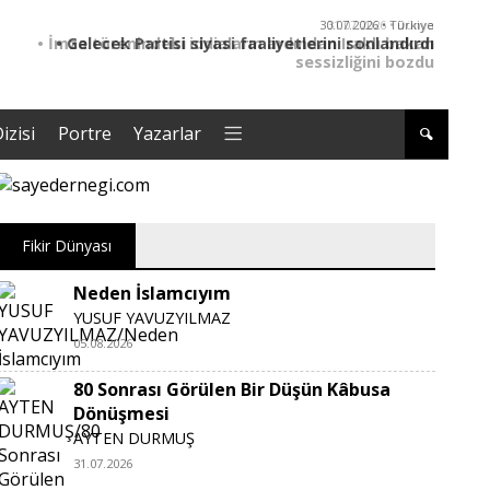
30.07.2026 • Türkiye
• Gelecek Partisi siyasi faaliyetlerini sonlandırdı
izisi
Portre
Yazarlar
Fikir Dünyası
Neden İslamcıyım
YUSUF YAVUZYILMAZ
05.08.2026
80 Sonrası Görülen Bir Düşün Kâbusa
Dönüşmesi
AYTEN DURMUŞ
31.07.2026