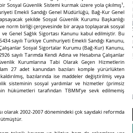
ir Sosyal Güvenlik Sistemi kurmak üzere yola çıkılmış¹,
riyeti Emekli Sandığı Genel Müdürlüğü, Bağ-Kur Genel
apsayacak şekilde Sosyal Güvenlik Kurumu Başkanlığı
 ve norm birliği çerçevesinde bir araya toplayarak sosyal
r ve Genel Sağlık Sigortası Kanunu kabul edilmiştir. Bu
 5434 sayılı Türkiye Cumhuriyeti Emekli Sandığı Kanunu,
 Çalışanlar Sosyal Sigortalar Kurumu (Bağ-Kur) Kanunu,
, 2926 sayılı Tarımda Kendi Adına ve Hesabına Çalışanlar
üvenlik Kurumlarına Tabi Olarak Geçen Hizmetlerin
plam 27 adet kanundan bazıları komple yürürlükten
kaldırılmış, bazılarında ise maddeler değiştirilmiş veya
nlik sisteminin sosyal yardımlar ve hizmetler (primsiz
emin hükümetleri tarafından TBMM’ye sevk edilmemiş
ısı olarak 2002-2007 dönemindeki çok sayıdaki reformda
rütmüştür.