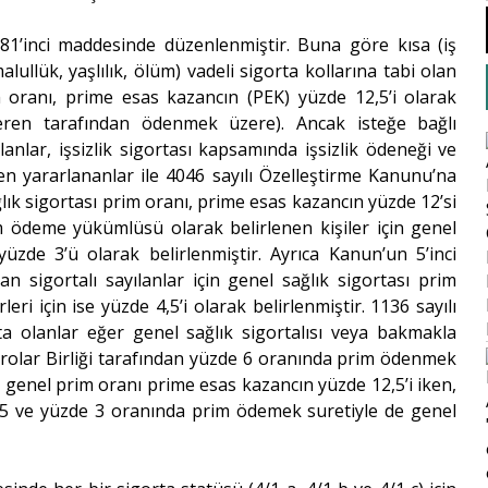
 81’inci maddesinde düzenlenmiştir. Buna göre kısa (iş
alullük, yaşlılık, ölüm) vadeli sigorta kollarına tabi olan
m oranı, prime esas kazancın (PEK) yüzde 12,5’i olarak
işveren tarafından ödenmek üzere). Ancak isteğe bağlı
olanlar, işsizlik sigortası kapsamında işsizlik ödeneği ve
en yararlananlar ile 4046 sayılı Özelleştirme Kanunu’na
lık sigortası prim oranı, prime esas kazancın yüzde 12’si
rim ödeme yükümlüsü olarak belirlenen kişiler için genel
üzde 3’ü olarak belirlenmiştir. Ayrıca Kanun’un 5’inci
 sigortalı sayılanlar için genel sağlık sigortası prim
ri için ise yüzde 4,5’i olarak belirlenmiştir. 1136 sayılı
a olanlar eğer genel sağlık sigortalısı veya bakmakla
rolar Birliği tarafından yüzde 6 oranında prim ödenmek
a genel prim oranı prime esas kazancın yüzde 12,5’i iken,
,5 ve yüzde 3 oranında prim ödemek suretiyle de genel