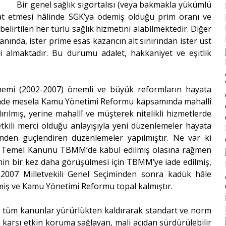
Bir genel sağlık sigortalısı (veya bakmakla yükümlü
at etmesi hâlinde SGK’ya ödemiş olduğu prim oranı ve
elirtilen her türlü sağlık hizmetini alabilmektedir. Diğer
anında, ister prime esas kazancın alt sınırından ister üst
i almaktadır. Bu durumu adalet, hakkaniyet ve eşitlik
dönemi (2002-2007) önemli ve büyük reformların hayata
nemde mesela Kamu Yönetimi Reformu kapsamında mahallî
rılmış, yerine mahallî ve müşterek nitelikli hizmetlerde
yetkili merci olduğu anlayışıyla yeni düzenlemeler hayata
önden güçlendiren düzenlemeler yapılmıştır. Ne var ki
i Temel Kanunu TBMM’de kabul edilmiş olasına rağmen
n bir kez daha görüşülmesi için TBMM’ye iade edilmiş,
07 Milletvekili Genel Seçiminden sonra kadük hâle
iş ve Kamu Yönetimi Reformu topal kalmıştır.
n tüm kanunlar yürürlükten kaldırarak standart ve norm
uğa karşı etkin koruma sağlayan, mali açıdan sürdürülebilir