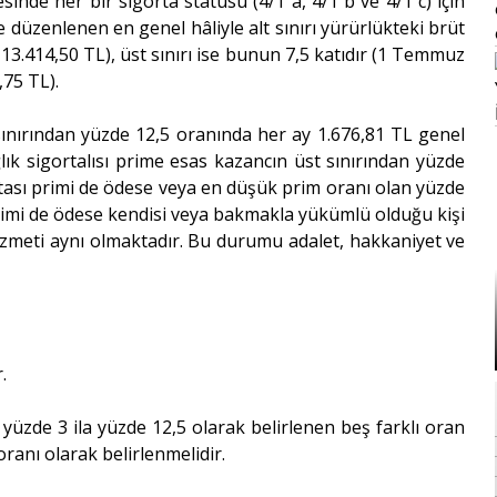
inde her bir sigorta statüsü (4/1 a, 4/1 b ve 4/1 c) için
 düzenlenen en genel hâliyle alt sınırı yürürlükteki brüt
13.414,50 TL), üst sınırı ise bunun 7,5 katıdır (1 Temmuz
,75 TL).
 sınırından yüzde 12,5 oranında her ay 1.676,81 TL genel
lık sigortalısı prime esas kazancın üst sınırından yüzde
rtası primi de ödese veya en düşük prim oranı olan yüzde
primi de ödese kendisi veya bakmakla yükümlü olduğu kişi
hizmeti aynı olmaktadır. Bu durumu adalet, hakkaniyet ve
.
üzde 3 ila yüzde 12,5 olarak belirlenen beş farklı oran
oranı olarak belirlenmelidir.