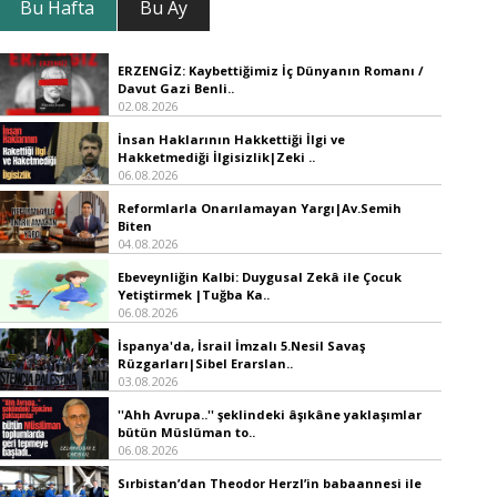
Bu Hafta
Bu Ay
ERZENGİZ: Kaybettiğimiz İç Dünyanın Romanı /
Davut Gazi Benli..
02.08.2026
İnsan Haklarının Hakkettiği İlgi ve
Hakketmediği İlgisizlik|Zeki ..
06.08.2026
Reformlarla Onarılamayan Yargı|Av.Semih
Biten
04.08.2026
Ebeveynliğin Kalbi: Duygusal Zekâ ile Çocuk
Yetiştirmek |Tuğba Ka..
06.08.2026
İspanya'da, İsrail İmzalı 5.Nesil Savaş
Rüzgarları|Sibel Erarslan..
03.08.2026
''Ahh Avrupa..'' şeklindeki âşıkâne yaklaşımlar
bütün Müslüman to..
06.08.2026
Sırbistan’dan Theodor Herzl’in babaannesi ile