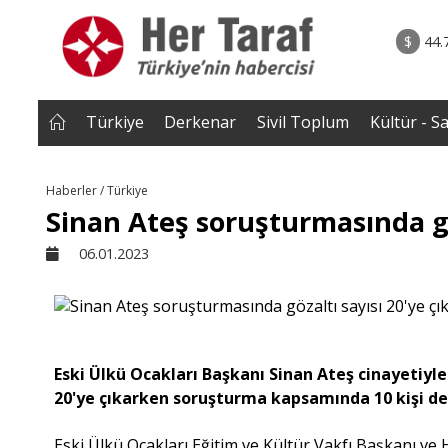
rum - Analiz
07.08.2026 • Tü
Edildi? |
• Türkiye, Pakistan ve Suudi Arabistan imzayı a
$
44.
NEROĞLU
Mekke Anlaşması yürürlüğe g
Türkiye
Derkenar
Sivil Toplum
Kültür - S
Haberler / Türkiye
Sinan Ateş soruşturmasında göz
06.01.2023
Eski Ülkü Ocakları Başkanı Sinan Ateş cinayetiyle i
20'ye çıkarken soruşturma kapsamında 10 kişi de
Eski Ülkü Ocakları Eğitim ve Kültür Vakfı Başkanı ve