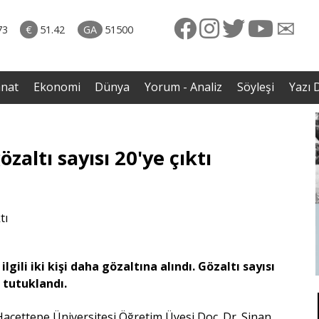
rkiye
07.08.2026 • Dünya
ttı!
• Gannuşi'nin serbest bırakılması için çağrı
73
€
51.42
GA
51500
irdi
anat
Ekonomi
Dünya
Yorum - Analiz
Söyleşi
Yazı D
altı sayısı 20'ye çıktı
lgili iki kişi daha gözaltına alındı. Gözaltı sayısı
 tutuklandı.
 Hacettepe Üniversitesi Öğretim Üyesi Doç. Dr. Sinan