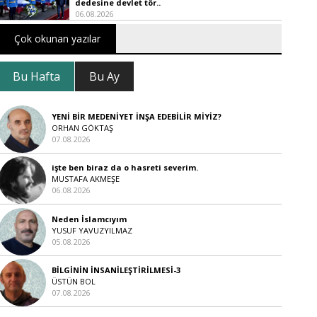
dedesine devlet tör..
06.08.2026
Çok okunan yazılar
Bu Hafta
Bu Ay
YENİ BİR MEDENİYET İNŞA EDEBİLİR MİYİZ?
ORHAN GÖKTAŞ
07.08.2026
işte ben biraz da o hasreti severim.
MUSTAFA AKMEŞE
06.08.2026
Neden İslamcıyım
YUSUF YAVUZYILMAZ
05.08.2026
BİLGİNİN İNSANİLEŞTİRİLMESİ-3
ÜSTÜN BOL
07.08.2026