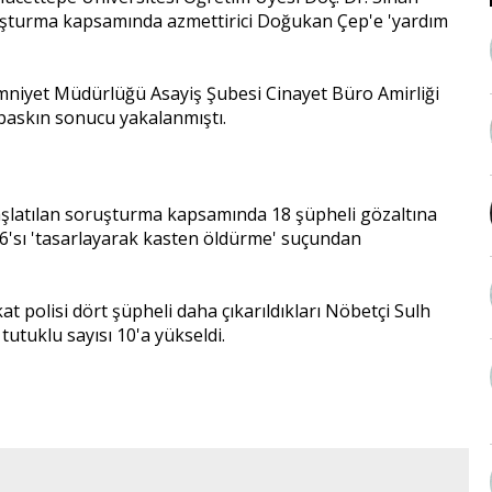
oruşturma kapsamında azmettirici Doğukan Çep'e 'yardım
niyet Müdürlüğü Asayiş Şubesi Cinayet Büro Amirliği
 baskın sonucu yakalanmıştı.
başlatılan soruşturma kapsamında 18 şüpheli gözaltına
 6'sı 'tasarlayarak kasten öldürme' suçundan
t polisi dört şüpheli daha çıkarıldıkları Nöbetçi Sulh
utuklu sayısı 10'a yükseldi.