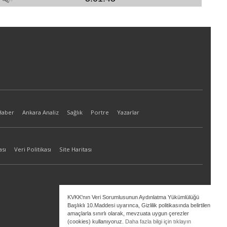
Haber
Ankara Analiz
Sağlık
Portre
Yazarlar
ası
Veri Politikası
Site Haritası
KVKK'nın Veri Sorumlusunun Aydınlatma Yükümlülüğü
Başlıklı 10.Maddesi uyarınca, Gizlilik politikasında belirtilen
amaçlarla sınırlı olarak, mevzuata uygun çerezler
(cookies) kullanıyoruz.
Daha fazla bilgi için tıklayın