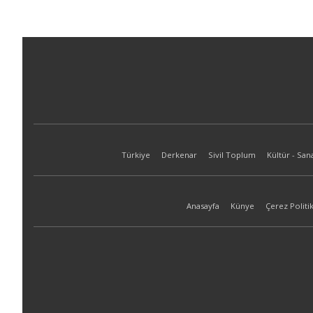
Türkiye
Derkenar
Sivil Toplum
Kültür - San
Anasayfa
Künye
Çerez Politik