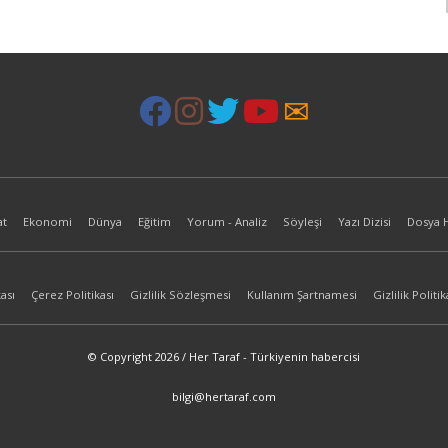
at
Ekonomi
Dünya
Eğitim
Yorum - Analiz
Söyleşi
Yazı Dizisi
Dosya 
ası
Çerez Politikası
Gizlilik Sözleşmesi
Kullanım Şartnamesi
Gizlilik Politik
© Copyright 2026 / Her Taraf - Türkiyenin habercisi
bilgi@hertaraf.com