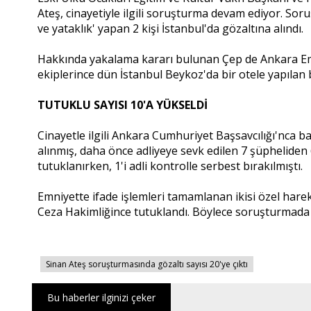
Ateş, cinayetiyle ilgili soruşturma devam ediyor. S
ve yataklık' yapan 2 kişi İstanbul'da gözaltına alındı.
Hakkında yakalama kararı bulunan Çep de Ankara Em
ekiplerince dün İstanbul Beykoz'da bir otele yapılan
TUTUKLU SAYISI 10'A YÜKSELDİ
Cinayetle ilgili Ankara Cumhuriyet Başsavcılığı'nca 
alınmış, daha önce adliyeye sevk edilen 7 şüpheliden
tutuklanırken, 1'i adli kontrolle serbest bırakılmıştı.
Emniyette ifade işlemleri tamamlanan ikisi özel hareka
Ceza Hakimliğince tutuklandı. Böylece soruşturmada t
Sinan Ateş soruşturmasında gözaltı sayısı 20'ye çıktı
Bu haberler ilginizi çeker