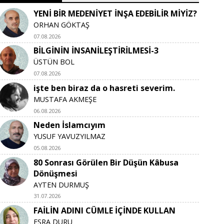
YENİ BİR MEDENİYET İNŞA EDEBİLİR MİYİZ?
ORHAN GÖKTAŞ
07.08.2026
BİLGİNİN İNSANİLEŞTİRİLMESİ-3
ÜSTÜN BOL
07.08.2026
işte ben biraz da o hasreti severim.
MUSTAFA AKMEŞE
06.08.2026
Neden İslamcıyım
YUSUF YAVUZYILMAZ
05.08.2026
80 Sonrası Görülen Bir Düşün Kâbusa
Dönüşmesi
AYTEN DURMUŞ
31.07.2026
FAİLİN ADINI CÜMLE İÇİNDE KULLAN
ESRA DURU