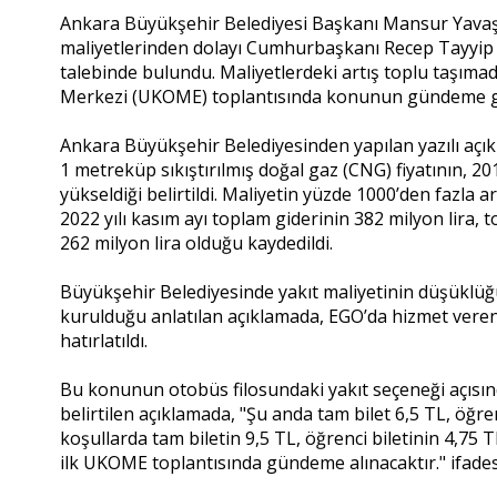
Ankara Büyükşehir Belediyesi Başkanı Mansur Yavaş, 
maliyetlerinden dolayı Cumhurbaşkanı Recep Tayyip 
talebinde bulundu. Maliyetlerdeki artış toplu taşı
Merkezi (UKOME) toplantısında konunun gündeme gele
Ankara Büyükşehir Belediyesinden yapılan yazılı aç
1 metreküp sıkıştırılmış doğal gaz (CNG) fiyatının, 2
yükseldiği belirtildi. Maliyetin yüzde 1000’den fazla
2022 yılı kasım ayı toplam giderinin 382 milyon lira, to
262 milyon lira olduğu kaydedildi.
Büyükşehir Belediyesinde yakıt maliyetinin düşüklüğü
kurulduğu anlatılan açıklamada, EGO’da hizmet ver
hatırlatıldı.
Bu konunun otobüs filosundaki yakıt seçeneği açısın
belirtilen açıklamada, "Şu anda tam bilet 6,5 TL, öğren
koşullarda tam biletin 9,5 TL, öğrenci biletinin 4,75 
ilk UKOME toplantısında gündeme alınacaktır." ifadesi