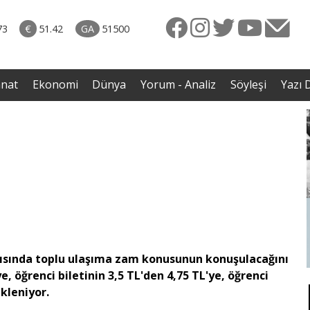
naliz
06.08.2026 • Yorum - Analiz
ütün
• İnsan Haklarının Hakkettiği İlgi ve Hakketmediği
73
€
51.42
GA
51500
eye
İlgisizlik|Zeki Savaş
rgil
anat
Ekonomi
Dünya
Yorum - Analiz
Söyleşi
Yazı D
tısında toplu ulaşıma zam konusunun konuşulacağını
ye, öğrenci biletinin 3,5 TL'den 4,75 TL'ye, öğrenci
kleniyor.