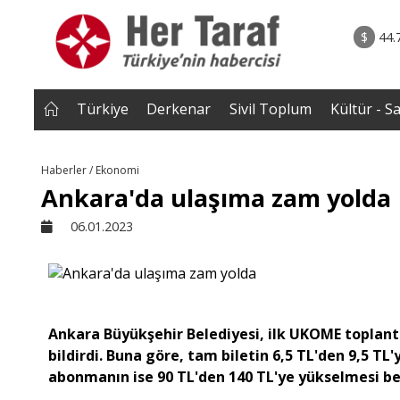
rum - Analiz
06.08.2026 • Yorum - A
ile Çocuk
• ''Ahh Avrupa..'' şeklindeki âşıkâne yaklaşımlar b
$
44.
a Kayaer
Müslüman toplumlarda geri tepm
başladı..|Selahaddin Eş Çakı
Türkiye
Derkenar
Sivil Toplum
Kültür - S
Haberler / Ekonomi
Ankara'da ulaşıma zam yolda
06.01.2023
Ankara Büyükşehir Belediyesi, ilk UKOME toplan
bildirdi. Buna göre, tam biletin 6,5 TL'den 9,5 TL'
abonmanın ise 90 TL'den 140 TL'ye yükselmesi be