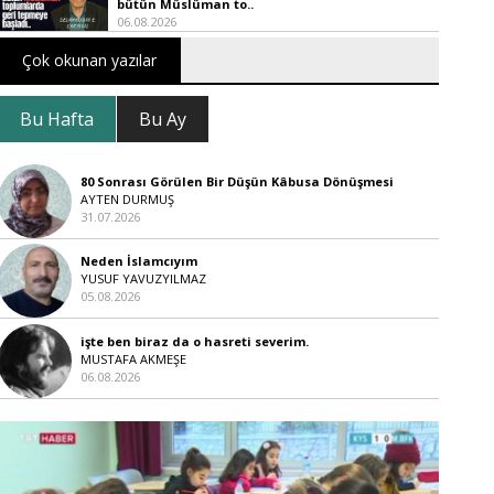
bütün Müslüman to..
06.08.2026
Çok okunan yazılar
Bu Hafta
Bu Ay
80 Sonrası Görülen Bir Düşün Kâbusa Dönüşmesi
AYTEN DURMUŞ
31.07.2026
Neden İslamcıyım
YUSUF YAVUZYILMAZ
05.08.2026
işte ben biraz da o hasreti severim.
MUSTAFA AKMEŞE
06.08.2026