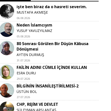
işte ben biraz da o hasreti severim.
MUSTAFA AKMEŞE
06.08.2026
Neden İslamcıyım
YUSUF YAVUZYILMAZ
05.08.2026
80 Sonrası Görülen Bir Düşün Kâbusa
Dönüşmesi
AYTEN DURMUŞ
31.07.2026
FAİLİN ADINI CÜMLE İÇİNDE KULLAN
ESRA DURU
29.07.2026
BİLGİNİN İNSANİLEŞTİRİLMESİ-2
ÜSTÜN BOL
27.07.2026
CHP, REJİM VE DEVLET
SÜLEYMAN ARSLANTAŞ