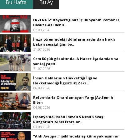
Bu Hafta
Bu Ay
ERZENGİZ: Kaybettiğimiz İç Dünyanın Romanı /
Davut Gazi Benli..
02.08.2026
İmza törenindeki iddiaların ardından Iraklı
bakan sessizliğini bo..
31.07.2026
Cem Küçük gözaltında. A Haber: İşadamlarına
şantaj yaptı..
31.07.2026
İnsan Haklarının Hakkettiği İlgi ve
Hakketmediği İlgisizlik|Zeki ..
06.08.2026
Reformlarla Onarılamayan Yargı|Av.Semih
Biten
04.08.2026
İspanya'da, İsrail İmzalı 5.Nesil Savaş
Rüzgarları|Sibel Erarslan..
03.08.2026
''Ahh Avrupa..'' şeklindeki âşıkâne yaklaşımlar