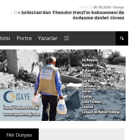
06.08.2026 • Dünya
• Sırbistan’dan Theodor Herzl’in babaannesi ile
dedesine devlet töreni
izisi
Portre
Yazarlar
Fikir Dünyası