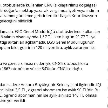
otobüslerde kullanılan CNG (sıkılaştırılmış doğalgaz)
Erdoğan’a mektup yazarak vergi muafiyeti veya indirim
mada zammı gündeme getirirken ilk Ulaşım Koordinasyon
ceğini bildirildi.
ıklamada, EGO Genel Müdürlüğü otobüslerinde kullanılan
019 yılının nisan ayında 1,67 TL iken bugün 20,77 TL’ye
 arttığı aktarılan açıklamada, EGO Genel Müdürlüğünün
plam bilet gelirinin 120 milyon lira, aylık zararının ise
 ve çevreci olması nedeniyle CNG’li otobüs filosu
en 1863 otobüsün yüzde 84’ünün CNG’li olduğu
dan sadece Ankara Büyükşehir Belediyesini ilgilendirdiği
ci bileti 3,5 TL, öğrenci abonmanı ise aylık 90 TL’dir. Bu
TL, öğrenci abonmanının ise aylık sınırsız 140 TL olması
ne yer verildi.