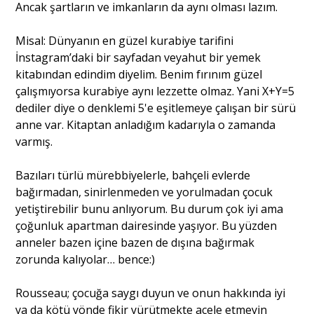
Ancak şartların ve imkanların da aynı olması lazım.
Misal: Dünyanın en güzel kurabiye tarifini
İnstagram’daki bir sayfadan veyahut bir yemek
kitabından edindim diyelim. Benim fırınım güzel
çalışmıyorsa kurabiye aynı lezzette olmaz. Yani X+Y=5
dediler diye o denklemi 5'e eşitlemeye çalışan bir sürü
anne var. Kitaptan anladığım kadarıyla o zamanda
varmış.
Bazıları türlü mürebbiyelerle, bahçeli evlerde
bağırmadan, sinirlenmeden ve yorulmadan çocuk
yetiştirebilir bunu anlıyorum. Bu durum çok iyi ama
çoğunluk apartman dairesinde yaşıyor. Bu yüzden
anneler bazen içine bazen de dışına bağırmak
zorunda kalıyolar… bence:)
Rousseau; çocuğa saygı duyun ve onun hakkında iyi
ya da kötü yönde fikir yürütmekte acele etmeyin