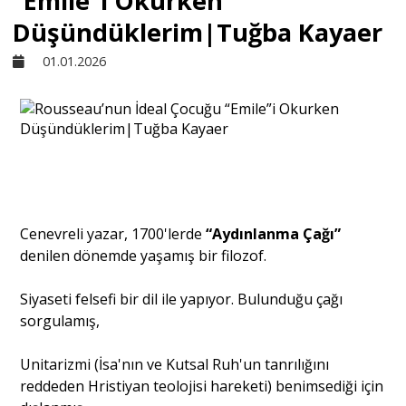
“Emile”i Okurken
Düşündüklerim|Tuğba Kayaer
Sivil Toplum
01.01.2026
Kültür - Sanat
Ekonomi
Dünya
Cenevreli yazar, 1700'lerde
“Aydınlanma Çağı”
denilen dönemde yaşamış bir filozof.
Yorum - Analiz
Siyaseti felsefi bir dil ile yapıyor. Bulunduğu çağı
sorgulamış,
Söyleşi
Unitarizmi (İsa'nın ve Kutsal Ruh'un tanrılığını
reddeden Hristiyan teolojisi hareketi) benimsediği için
Yazı Dizisi