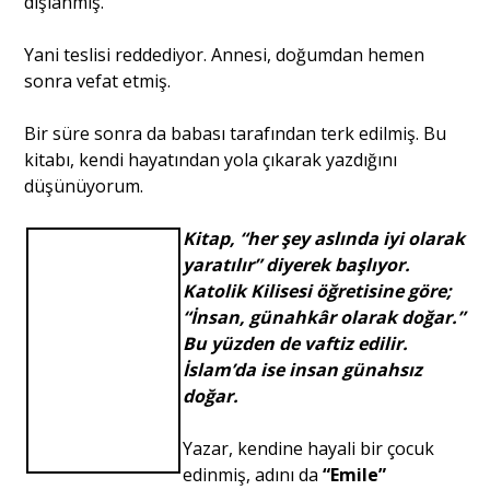
dışlanmış.
Yani teslisi reddediyor. Annesi, doğumdan hemen
Portre
sonra vefat etmiş.
Bir süre sonra da babası tarafından terk edilmiş. Bu
Yazarlar
kitabı, kendi hayatından yola çıkarak yazdığını
düşünüyorum.
Kitap, “her şey aslında iyi olarak
yaratılır” diyerek başlıyor.
Eğitim
Katolik Kilisesi öğretisine göre;
Dosya Haber
“İnsan, günahkâr olarak doğar.”
Bu yüzden de vaftiz edilir.
Ankara Analiz
İslam’da ise insan günahsız
doğar.
Sağlık
Yazar, kendine hayali bir çocuk
edinmiş, adını da
“Emile”