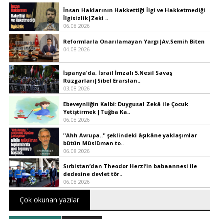
İnsan Haklarının Hakkettiği İlgi ve Hakketmediği
İlgisizlik|Zeki ..
06.08.2026
Reformlarla Onarılamayan Yargı|Av.Semih Biten
04.08.2026
İspanya'da, İsrail İmzalı 5.Nesil Savaş
Rüzgarları|Sibel Erarslan..
03.08.2026
Ebeveynliğin Kalbi: Duygusal Zekâ ile Çocuk
Yetiştirmek |Tuğba Ka..
06.08.2026
''Ahh Avrupa..'' şeklindeki âşıkâne yaklaşımlar
bütün Müslüman to..
06.08.2026
Sırbistan’dan Theodor Herzl’in babaannesi ile
dedesine devlet tör..
06.08.2026
Çok okunan yazılar