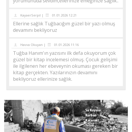
yorumunuda sevdim,ellerinize emeğinize sağlık..
KayaerSerpil |
01.01.2026 12:21
Ellerine sağlık Tuğbacığım güzel bir yazı olmuş
devamını bekliyoruz
Havva Okuyan |
01.01.2026 11:16
Tuğba Hanım'ın yazısını ilk defa okuyorum çok
güzel bir kitap incelemesi olmuş. Çocuk gelişimi
ile ilgilenen her ebeveynin okuması gereken bir
kitap gerçekten. Yazılarınızın devamını
bekliyoruz ellerinize sağlık.