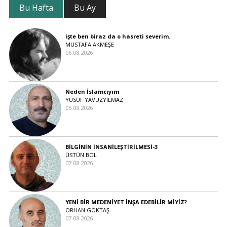
Bu Hafta
Bu Ay
işte ben biraz da o hasreti severim.
MUSTAFA AKMEŞE
06.08.2026
Neden İslamcıyım
YUSUF YAVUZYILMAZ
05.08.2026
BİLGİNİN İNSANİLEŞTİRİLMESİ-3
ÜSTÜN BOL
07.08.2026
YENİ BİR MEDENİYET İNŞA EDEBİLİR MİYİZ?
ORHAN GÖKTAŞ
07.08.2026