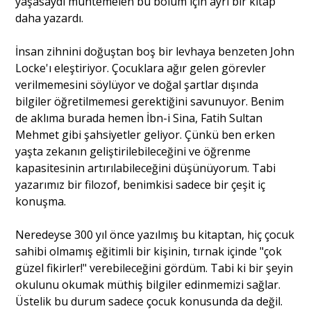
yaşasaydı muhtemelen bu bölüm için ayrı bir kitap
daha yazardı.
İnsan zihnini doğuştan boş bir levhaya benzeten John
Locke'ı eleştiriyor. Çocuklara ağır gelen görevler
verilmemesini söylüyor ve doğal şartlar dışında
bilgiler öğretilmemesi gerektiğini savunuyor. Benim
de aklıma burada hemen İbn-i Sina, Fatih Sultan
Mehmet gibi şahsiyetler geliyor. Çünkü ben erken
yaşta zekanın geliştirilebileceğini ve öğrenme
kapasitesinin artırılabileceğini düşünüyorum. Tabi
yazarımız bir filozof, benimkisi sadece bir çeşit iç
konuşma.
Neredeyse 300 yıl önce yazılmış bu kitaptan, hiç çocuk
sahibi olmamış eğitimli bir kişinin, tırnak içinde "çok
güzel fikirler!" verebileceğini gördüm. Tabi ki bir şeyin
okulunu okumak müthiş bilgiler edinmemizi sağlar.
Üstelik bu durum sadece çocuk konusunda da değil.