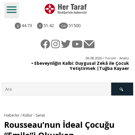
44.73
51.42
51500
$
€
GA
ya
06.08.2026 • Yorum - Analiz
rı
• Ebeveynliğin Kalbi: Duygusal Zekâ ile Çocuk
Yetiştirmek |Tuğba Kayaer
Türkiye
Haberler / Kültür - Sanat
Rousseau’nun İdeal Çocuğu
Derkenar