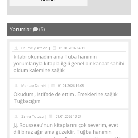
Yorumlar
(5)
Halime yurtalan |
01.01.2026 14:11
kitabı okumadım ama Tuba hanımın
yorumlarıyla kitapla ilgili genel bir kanaat sahibi
oldum kalemine sağlık
Mehtap Demiri |
01.01.2026 14:05
Okudum , istifade de ettim . Emeklerine sağlık
Tuğbacığım
Zehra Tutucu |
01.01.2026 13:27
J.j. Rousseau'nun kitaplarını çok severim, evet
dili biraz ağır ama güzeldir. Tuğba hanımın