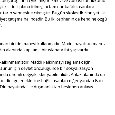
e buluşacağı anda yıkılmıştır. Emevi ve Abbasi tahakkümü
leri ikinci plana itilmiş, ortam dar kafalı insanlara
tarih sahnesine çıkmıştır. Bugün skolastik zihniyet ile
niyet çatışma halindedir. Bu iki cephenin de kendine özgü
r.
ndan biri de manevi kalkınmadır. Maddi hayattan manevi
in alanında kapsamlı bir ıslahata ihtiyaç vardır.
kalkınmamızdır. Maddi kalkınmayı sağlamak için
 Bunun için devlet öncülüğünde bir sosyalizasyon
nında önemli değişiklikler yapılmalıdır. Ahlak alanında da
an dini geleneklerine bağlı insanları diğer yandan Batı
 Din hayatında ise düşmanlıktan beslenen anlayış