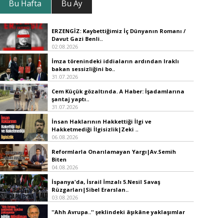
Bu Hafta
Bu Ay
ERZENGİZ: Kaybettiğimiz İç Dünyanın Romanı /
Davut Gazi Benli..
02.08.2026
İmza törenindeki iddiaların ardından Iraklı
bakan sessizliğini bo..
31.07.2026
Cem Küçük gözaltında. A Haber: İşadamlarına
şantaj yaptı..
31.07.2026
İnsan Haklarının Hakkettiği İlgi ve
Hakketmediği İlgisizlik|Zeki ..
06.08.2026
Reformlarla Onarılamayan Yargı|Av.Semih
Biten
04.08.2026
İspanya'da, İsrail İmzalı 5.Nesil Savaş
Rüzgarları|Sibel Erarslan..
03.08.2026
''Ahh Avrupa..'' şeklindeki âşıkâne yaklaşımlar