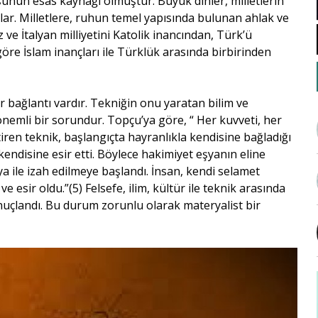
luşunun esas kaynağı olmuştur. Büyük dinler, milletlerin
ar. Milletlere, ruhun temel yapısında bulunan ahlak ve
z ve İtalyan milliyetini Katolik inancından, Türk’ü
öre İslam inançları ile Türklük arasında birbirinden
r bağlantı vardır. Tekniğin onu yaratan bilim ve
emli bir sorundur. Topçu’ya göre, “ Her kuvveti, her
tiren teknik, başlangıçta hayranlıkla kendisine bağladığı
kendisine esir etti. Böylece hakimiyet eşyanın eline
şya ile izah edilmeye başlandı. İnsan, kendi selamet
esir oldu.”(5) Felsefe, ilim, kültür ile teknik arasında
onuçlandı. Bu durum zorunlu olarak materyalist bir