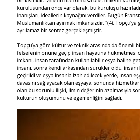
bir kısmıdır. Milletin malı olmasa bile, milletin kuru
kuruluşundan önce var olarak, bu kuruluşu hazırladıl
inanışları, ideallerin kaynağını verdiler. Bugün Fransı
Müslümanlıktan ayırmak imkansızdır. “(4). Topçu’ya g
ayrılamaz bir sentez gerçekleşmiştir.
Topçu’ya göre kültür ve teknik arasında da önemli bi
felsefenin önüne geçip insan hayatına hükmetmesi ön
imkanı, insan tarafından kullanılabilir eşya haline ge
insanı, sonra kendi arkasından sürükler oldu; insanı 
geçirildi ve eşya insanla izah edilecek yerde, insan e
davasını sağlayacak olan eşyaya, sonunda hizmetkar ve 
olan bu sorunlu ilişki, ilmin değerinin azalmasıyla s
kültürün oluşumunu ve egemenliğini sağladı.