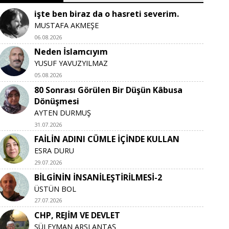
işte ben biraz da o hasreti severim.
MUSTAFA AKMEŞE
06.08.2026
Neden İslamcıyım
YUSUF YAVUZYILMAZ
05.08.2026
80 Sonrası Görülen Bir Düşün Kâbusa
Dönüşmesi
AYTEN DURMUŞ
31.07.2026
FAİLİN ADINI CÜMLE İÇİNDE KULLAN
ESRA DURU
29.07.2026
BİLGİNİN İNSANİLEŞTİRİLMESİ-2
ÜSTÜN BOL
27.07.2026
CHP, REJİM VE DEVLET
SÜLEYMAN ARSLANTAŞ