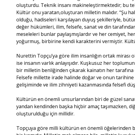
oluşturdu. Teknik insanı makineleştirmektedir; bu te
Kültür onu yaratan,oluşturan milletin malıdır. “Şu hal
olduğu, hadiseleri karşılayan duyuş şekilleriyle, büt
değer hükümleri, ilim, felsefe, sanat ve din tarafınd
meseleleri bunlar paylaşmışlardır ve her cemiyet, her m
yoğurmuş, birbirine kendi karakterini vermiştir. Kültü
Nurettin Topçu’ya göre ilim insanlığın ortak mirası ol
ise insanın varlık anlayışıdır. Kuşkusuz her toplumun
bir milletin benliğinden çıkarak kainatın her tarafına
Felsefe millette irade halinde doğar ve onun tarihine i
gelişiminde ve ilim zihniyeti kazanmasında felsefi d
Kültürün en önemli unsurlarından biri de güzel sanat
yandan kendinden başka hiçbir amaç taşımazken, diğe
oluşturulduğu için millidir.
Topçuya göre milli kültürün en önemli öğelerinden bir