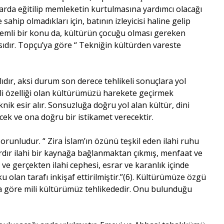
llarda eğitilip memleketin kurtulmasına yardımcı olacağı
sahip olmadıkları için, batının izleyicisi haline gelip
 önemli bir konu da, kültürün çocuğu olması gereken
sıdır. Topçu’ya göre “ Tekniğin kültürden vareste
dır, aksi durum son derece tehlikeli sonuçlara yol
li özelliği olan kültürümüzü harekete geçirmek
ik esir alır. Sonsuzluğa doğru yol alan kültür, dini
cek ve ona doğru bir istikamet verecektir.
runludur. “ Zira İslam’ın özünü teşkil eden ilahi ruhu
sırdır ilahi bir kaynağa bağlanmaktan çıkmış, menfaat ve
 ve gerçekten ilahi cephesi, esrar ve karanlık içinde
u olan tarafı inkişaf ettirilmiştir.”(6). Kültürümüze özgü
ya göre mili kültürümüz tehlikededir. Onu bulunduğu