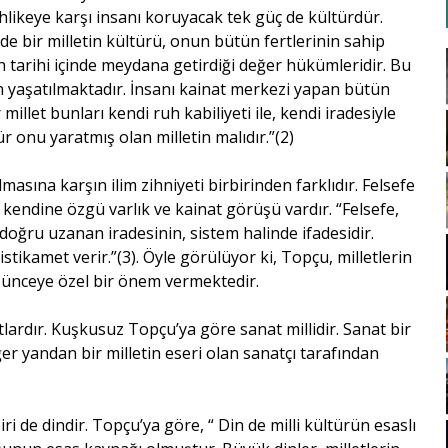
hlikeye karşı insanı koruyacak tek güç de kültürdür.
de bir milletin kültürü, onun bütün fertlerinin sahip
ün tarihi içinde meydana getirdiği değer hükümleridir. Bu
an yaşatılmaktadır. İnsanı kainat merkezi yapan bütün
illet bunları kendi ruh kabiliyeti ile, kendi iradesiyle
r onu yaratmış olan milletin malıdır.”(2)
masına karşın ilim zihniyeti birbirinden farklıdır. Felsefe
 kendine özgü varlık ve kainat görüşü vardır. “Felsefe,
 doğru uzanan iradesinin, sistem halinde ifadesidir.
stikamet verir.”(3). Öyle görülüyor ki, Topçu, milletlerin
üşünceye özel bir önem vermektedir.
lardır. Kuşkusuz Topçu’ya göre sanat millidir. Sanat bir
r yandan bir milletin eseri olan sanatçı tarafından
i de dindir. Topçu’ya göre, “ Din de milli kültürün esaslı