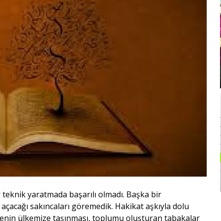
teknik yaratmada başarılı olmadı. Başka bir
 açacağı sakıncaları göremedik. Hakikat aşkıyla dolu
menin ülkemize taşınması, toplumu oluşturan tabakalar