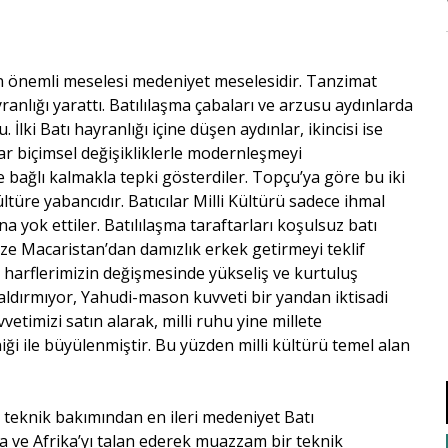
en önemli meselesi medeniyet meselesidir. Tanzimat
ranlığı yarattı. Batılılaşma çabaları ve arzusu aydınlarda
 İlki Batı hayranlığı içine düşen aydınlar, ikincisi ise
ılar biçimsel değişikliklerle modernleşmeyi
bağlı kalmakla tepki gösterdiler. Topçu’ya göre bu iki
 kültüre yabancıdır. Batıcılar Milli Kültürü sadece ihmal
yok ettiler. Batılılaşma taraftarları koşulsuz batı
ze Macaristan’dan damızlık erkek getirmeyi teklif
n harflerimizin değişmesinde yükseliş ve kurtuluş
aldırmıyor, Yahudi-mason kuvveti bir yandan iktisadi
vetimizi satın alarak, milli ruhu yine millete
iği ile büyülenmiştir. Bu yüzden milli kültürü temel alan
 teknik bakımından en ileri medeniyet Batı
ya ve Afrika’yı talan ederek muazzam bir teknik