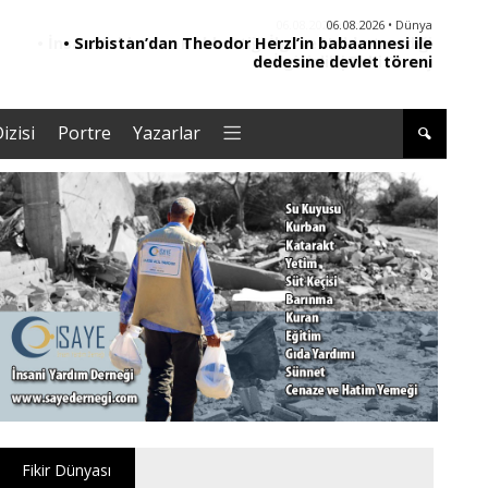
06.08.2026 • Dünya
• Sırbistan’dan Theodor Herzl’in babaannesi ile
dedesine devlet töreni
izisi
Portre
Yazarlar
Fikir Dünyası