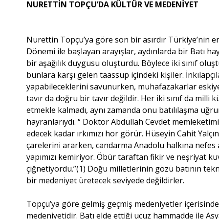
NURETTİN TOPÇU’DA KÜLTÜR VE MEDENİYET
Nurettin Topçu’ya göre son bir asırdır Türkiye’nin 
Dönemi ile başlayan arayışlar, aydınlarda bir Batı hay
bir aşağılık duygusu oluşturdu. Böylece iki sınıf oluştu.
bunlara karşı gelen taassup içindeki kişiler. İnkılapç
yapabileceklerini savunurken, muhafazakarlar eskiye 
tavır da doğru bir tavır değildir. Her iki sınıf da milli
etmekle kalmadı, aynı zamanda onu batılılaşma uğruna 
hayranlarıydı. “ Doktor Abdullah Cevdet memleketimi
edecek kadar ırkımızı hor görür. Hüseyin Cahit Yalçı
çarelerini ararken, candarma Anadolu halkına nefes 
yapımızı kemiriyor. Öbür taraftan fikir ve neşriyat kuv
çiğnetiyordu.”(1) Doğu milletlerinin gözü batının tekn
bir medeniyet üretecek seviyede değildirler.
Topçu’ya göre gelmiş geçmiş medeniyetler içerisinde
medeniyetidir. Batı elde ettiği ucuz hammadde ile As