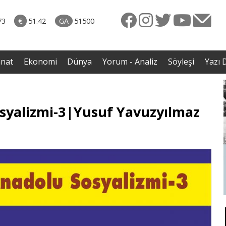
naliz
06.08.2026 • Yorum - Analiz
ütün
• İnsan Haklarının Hakkettiği İlgi ve Hakketmediği
73
€
51.42
GA
51500
eye
İlgisizlik|Zeki Savaş
rgil
anat
Ekonomi
Dünya
Yorum - Analiz
Söyleşi
Yazı D
syalizmi-3|Yusuf Yavuzyılmaz