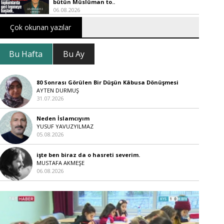
bütün Müslüman to..
06.08.2026
Çok okunan yazılar
Bu Hafta
Bu Ay
80 Sonrası Görülen Bir Düşün Kâbusa Dönüşmesi
AYTEN DURMUŞ
31.07.2026
Neden İslamcıyım
YUSUF YAVUZYILMAZ
05.08.2026
işte ben biraz da o hasreti severim.
MUSTAFA AKMEŞE
06.08.2026