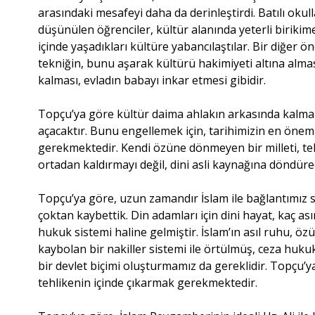
arasındaki mesafeyi daha da derinleştirdi. Batılı oku
düşünülen öğrenciler, kültür alanında yeterli birikime 
içinde yaşadıkları kültüre yabancılaştılar. Bir diğer
tekniğin, bunu aşarak kültürü hakimiyeti altına alma
kalması, evladın babayı inkar etmesi gibidir.
Topçu’ya göre kültür daima ahlakın arkasında kalmalı
açacaktır. Bunu engellemek için, tarihimizin en önem
gerekmektedir. Kendi özüne dönmeyen bir milleti, tekn
ortadan kaldırmayı değil, dini asli kaynağına döndüre
Topçu’ya göre, uzun zamandır İslam ile bağlantımız so
çoktan kaybettik. Din adamları için dini hayat, kaç a
hukuk sistemi haline gelmiştir. İslam’ın asıl ruhu, özü
kaybolan bir nakiller sistemi ile örtülmüş, ceza hukuk
bir devlet biçimi oluşturmamız da gereklidir. Topçu’
tehlikenin içinde çıkarmak gerekmektedir.