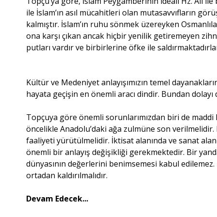
Topçu’ya göre, İslam Peygamberinin ideali Hz. Ali il
ile İslam’ın asıl mücahitleri olan mutasavvıfların görüş
kalmıştır. İslam’ın ruhu sönmek üzereyken Osmanlılar 
ona karşı çıkan ancak hiçbir yenilik getiremeyen zih
putları vardır ve birbirlerine öfke ile saldırmaktadırla
Kültür ve Medeniyet anlayışımızın temel dayanakları
hayata geçişin en önemli aracı dindir. Bundan dolayı d
Topçuya göre önemli sorunlarımızdan biri de maddi 
öncelikle Anadolu’daki ağa zulmüne son verilmelidir.
faaliyeti yürütülmelidir. İktisat alanında ve sanat ala
önemli bir anlayış değişikliği gerekmektedir. Bir yand
dünyasının değerlerini benimsemesi kabul edilemez.
ortadan kaldırılmalıdır.
Devam Edecek...