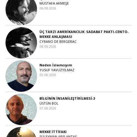
MUSTAFA AKMEŞE
06.08.2026
ÜÇ TARZI AMERİKANCILIK: SADABAT PAKTI-CENTO-
MEKKE ANLAŞMASI
CYRANO DE BERGERAC
08.08.2026
Neden İslamcıyım
YUSUF YAVUZYILMAZ
05.08.2026
BİLGİNİN İNSANİLEŞTİRİLMESİ-3
ÜSTÜN BOL
07.08.2026
MEKKE İTTİFAKI
SÜLEYMAN ARSLANTAŞ