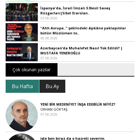
İspanya'da, İsrail İmzalı 5.Nesil Savaş
Rüzgarları|Sibel Erarslan..
03.08.2026
''Ahh Avrupa..'' şeklindeki âşıkâne yaklaşımlar
bütün Müslüman to..
06.08.2026
Azerbaycan’da Muhalefet Nasıl Yok Edildi? |
MUSTAFA YENEROĞLU
07.08.2026
Çok okunan yazılar
Bu Hafta
Bu Ay
YENİ BİR MEDENİYET İNŞA EDEBİLİR MİYİZ?
ORHAN GÖKTAŞ
07.08.2026
işte ben biraz da o hasreti severim.