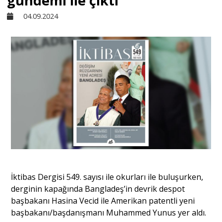
gündemi ile çıktı
04.09.2024
Sivil Toplum
Kültür - Sanat
Ekonomi
Dünya
Yorum - Analiz
İktibas Dergisi 549. sayısı ile okurları ile buluşurken,
Söyleşi
derginin kapağında Bangladeş’in devrik despot
başbakanı Hasina Vecid ile Amerikan patentli yeni
başbakanı/başdanışmanı Muhammed Yunus yer aldı.
Yazı Dizisi