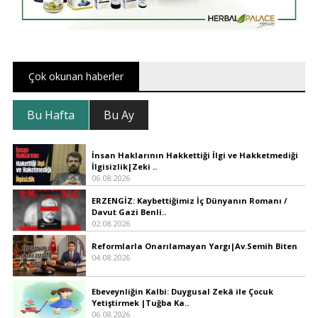
Çok okunan haberler
Bu Hafta
Bu Ay
İnsan Haklarının Hakkettiği İlgi ve Hakketmediği
İlgisizlik|Zeki ..
06.08.2026
ERZENGİZ: Kaybettiğimiz İç Dünyanın Romanı /
Davut Gazi Benli..
02.08.2026
Reformlarla Onarılamayan Yargı|Av.Semih Biten
04.08.2026
Ebeveynliğin Kalbi: Duygusal Zekâ ile Çocuk
Yetiştirmek |Tuğba Ka..
06.08.2026