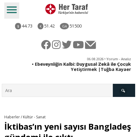
44.73
51.42
51500
$
€
GA
ya
06.08.2026 • Yorum - Analiz
rı
• Ebeveynliğin Kalbi: Duygusal Zekâ ile Çocuk
Yetiştirmek |Tuğba Kayaer
Türkiye
Haberler / Kültür - Sanat
İktibas’ın yeni sayısı Bangladeş
Derkenar