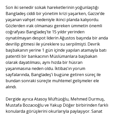
Son iki senedir sokak hareketlerinin yoğunlaştığı
Bangladeş ciddi bir yönetim krizi yaşarken, Gazze’de
Portre
yaşanan vahşet nedeniyle ikinci planda kalıyordu.
Gözlerden ırak olmaması gereken ümmetin önemli
Yazarlar
coğrafyası Bangladeş’te 15 yıldır yerinden
oynatılmayan despot liderin Ağustos başında bir anda
devrilip gitmesi ile yüreklere su serpilmişti. Devrik
başbakanın yerine 1 gün içinde yapılan atamayla batı
patentli bir bankacının Müslümanlara başbakan
Eğitim
olarak dayatılması, aynı hızda bir hüsran
yaşanmasına neden oldu. İktibas’ın yorum
Dosya Haber
sayfalarında, Bangladeş’i bugüne getiren süreç ile
bundan sonraki süreçte muhtemel gelişmeler ele
Ankara Analiz
alındı.
Sağlık
Dergide ayrıca Atasoy Müftüoğlu, Mehmed Durmuş,
Mustafa Bozacıoğlu ve Yakup Döğer birbirinden farklı
konularda görüşlerini okurlarıyla paylaşıyor. Sanat