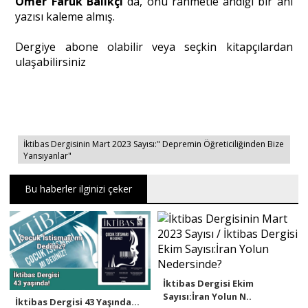
Ömer Faruk Balıkçı
da, onu rahmetle andığı bir anı
yazısı kaleme almış.
Dergiye abone olabilir veya seçkin kitapçılardan
ulaşabilirsiniz
İktibas Dergisinin Mart 2023 Sayısı:" Depremin Öğreticiliğinden Bize
Yansıyanlar"
Bu haberler ilginizi çeker
İktibas Dergisi Ekim
Sayısı:İran Yolun N..
İktibas Dergisi 43 Yaşında...