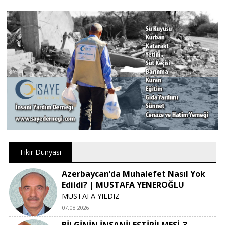
Fikir Dünyası
Azerbaycan’da Muhalefet Nasıl Yok
Edildi? | MUSTAFA YENEROĞLU
MUSTAFA YILDIZ
07.08.2026
BİLGİNİN İNSANİLEŞTİRİLMESİ-3