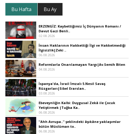
Bu Hafta
Bu Ay
ERZENGİZ: Kaybettiğimiz İç Dünyanın Romanı /
Davut Gazi Benli..
02.08.2026
İnsan Haklarının Hakkettiği İlgi ve Hakketmediği
İlgisizlik|Zeki ..
06.08.2026
Reformlarla Onarılamayan Yargı|Av.Semih Biten
04.08.2026
İspanya'da, İsrail İmzalı 5.Nesil Savaş
Rüzgarları|Sibel Erarslan..
03.08.2026
Ebeveynliğin Kalbi: Duygusal Zekâ ile Çocuk
Yetiştirmek |Tuğba Ka..
06.08.2026
''Ahh Avrupa..'' şeklindeki âşıkâne yaklaşımlar
bütün Müslüman to..
06.08.2026