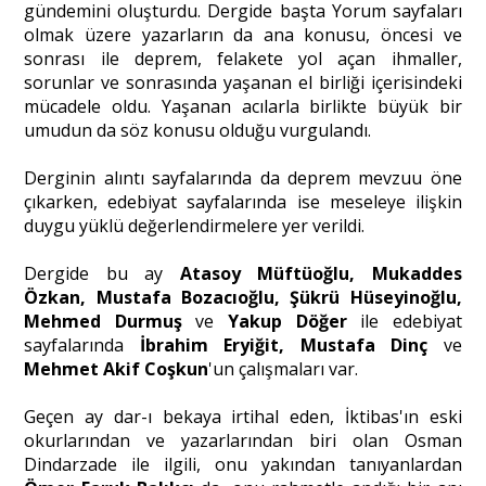
gündemini oluşturdu. Dergide başta Yorum sayfaları
olmak üzere yazarların da ana konusu, öncesi ve
sonrası ile deprem, felakete yol açan ihmaller,
Portre
sorunlar ve sonrasında yaşanan el birliği içerisindeki
mücadele oldu. Yaşanan acılarla birlikte büyük bir
umudun da söz konusu olduğu vurgulandı.
Yazarlar
Derginin alıntı sayfalarında da deprem mevzuu öne
çıkarken, edebiyat sayfalarında ise meseleye ilişkin
duygu yüklü değerlendirmelere yer verildi.
Eğitim
Dergide bu ay
Atasoy Müftüoğlu, Mukaddes
Özkan, Mustafa Bozacıoğlu, Şükrü Hüseyinoğlu,
Dosya Haber
Mehmed Durmuş
ve
Yakup Döğer
ile edebiyat
sayfalarında
İbrahim Eryiğit, Mustafa Dinç
ve
Ankara Analiz
Mehmet Akif Coşkun
'un çalışmaları var.
Sağlık
Geçen ay dar-ı bekaya irtihal eden, İktibas'ın eski
okurlarından ve yazarlarından biri olan Osman
Dindarzade ile ilgili, onu yakından tanıyanlardan