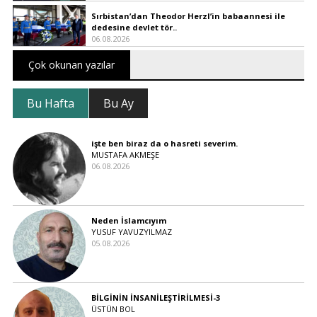
Sırbistan’dan Theodor Herzl’in babaannesi ile
dedesine devlet tör..
06.08.2026
Çok okunan yazılar
Bu Hafta
Bu Ay
işte ben biraz da o hasreti severim.
MUSTAFA AKMEŞE
06.08.2026
Neden İslamcıyım
YUSUF YAVUZYILMAZ
05.08.2026
BİLGİNİN İNSANİLEŞTİRİLMESİ-3
ÜSTÜN BOL