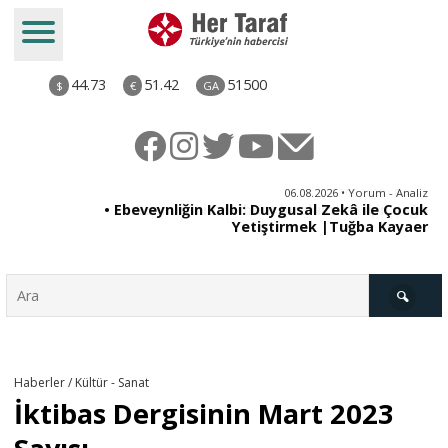
44.73
51.42
51500
$
€
GA
ya
06.08.2026 • Yorum - Analiz
rı
• Ebeveynliğin Kalbi: Duygusal Zekâ ile Çocuk
Yetiştirmek |Tuğba Kayaer
Türkiye
Haberler / Kültür - Sanat
İktibas Dergisinin Mart 2023
Derkenar