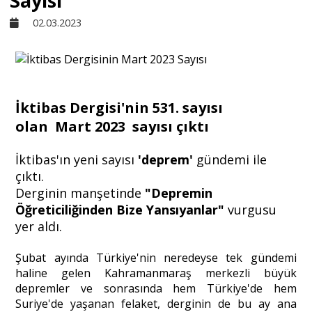
Sayısı
02.03.2023
Sivil Toplum
Kültür - Sanat
İktibas Dergisi'nin 531. sayısı
olan Mart 2023 sayısı çıktı
Ekonomi
İktibas'ın yeni sayısı
'deprem'
gündemi ile
Dünya
çıktı.
Derginin manşetinde
"Depremin
Öğreticiliğinden Bize Yansıyanlar"
vurgusu
Yorum - Analiz
yer aldı.
Şubat ayında Türkiye'nin neredeyse tek gündemi
Söyleşi
haline gelen Kahramanmaraş merkezli büyük
depremler ve sonrasında hem Türkiye'de hem
Suriye'de yaşanan felaket, derginin de bu ay ana
Yazı Dizisi