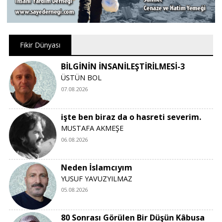
Fikir Dünyası
BİLGİNİN İNSANİLEŞTİRİLMESİ-3
ÜSTÜN BOL
07.08.2026
işte ben biraz da o hasreti severim.
MUSTAFA AKMEŞE
06.08.2026
Neden İslamcıyım
YUSUF YAVUZYILMAZ
05.08.2026
80 Sonrası Görülen Bir Düşün Kâbusa