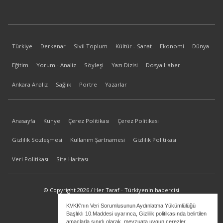
Türkiye
Derkenar
Sivil Toplum
Kültür - Sanat
Ekonomi
Dünya
Eğitim
Yorum - Analiz
Söyleşi
Yazı Dizisi
Dosya Haber
Ankara Analiz
Sağlık
Portre
Yazarlar
Anasayfa
Künye
Çerez Politikası
Çerez Politikası
Gizlilik Sözleşmesi
Kullanım Şartnamesi
Gizlilik Politikası
Veri Politikası
Site Haritası
© Copyright 2026 / Her Taraf - Türkiyenin habercisi
KVKK'nın Veri Sorumlusunun Aydınlatma Yükümlülüğü
bilgi@hertaraf.com
Başlıklı 10.Maddesi uyarınca, Gizlilik politikasında belirtilen
amaçlarla sınırlı olarak, mevzuata uygun çerezler