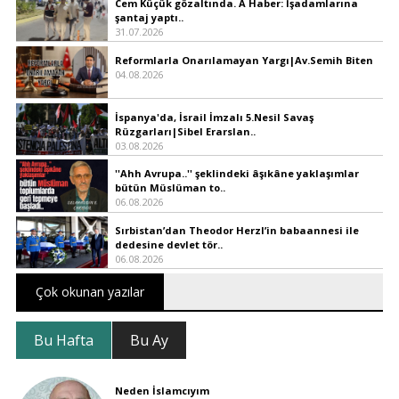
Cem Küçük gözaltında. A Haber: İşadamlarına
şantaj yaptı..
31.07.2026
Reformlarla Onarılamayan Yargı|Av.Semih Biten
04.08.2026
İspanya'da, İsrail İmzalı 5.Nesil Savaş
Rüzgarları|Sibel Erarslan..
03.08.2026
''Ahh Avrupa..'' şeklindeki âşıkâne yaklaşımlar
bütün Müslüman to..
06.08.2026
Sırbistan’dan Theodor Herzl’in babaannesi ile
dedesine devlet tör..
06.08.2026
Çok okunan yazılar
Bu Hafta
Bu Ay
Neden İslamcıyım