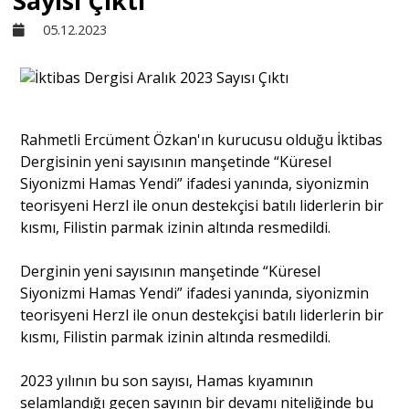
Sayısı Çıktı
05.12.2023
Sivil Toplum
Kültür - Sanat
Rahmetli Ercüment Özkan'ın kurucusu olduğu İktibas
Dergisinin yeni sayısının manşetinde “Küresel
Ekonomi
Siyonizmi Hamas Yendi” ifadesi yanında, siyonizmin
teorisyeni Herzl ile onun destekçisi batılı liderlerin bir
Dünya
kısmı, Filistin parmak izinin altında resmedildi.
Derginin yeni sayısının manşetinde “Küresel
Yorum - Analiz
Siyonizmi Hamas Yendi” ifadesi yanında, siyonizmin
teorisyeni Herzl ile onun destekçisi batılı liderlerin bir
kısmı, Filistin parmak izinin altında resmedildi.
Söyleşi
2023 yılının bu son sayısı, Hamas kıyamının
Yazı Dizisi
selamlandığı geçen sayının bir devamı niteliğinde bu