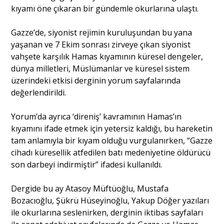
kıyamı öne çıkaran bir gündemle okurlarına ulaştı.
Portre
Gazze’de, siyonist rejimin kuruluşundan bu yana
yaşanan ve 7 Ekim sonrası zirveye çıkan siyonist
vahşete karşılık Hamas kıyamının küresel dengeler,
Yazarlar
dünya milletleri, Müslümanlar ve küresel sistem
üzerindeki etkisi derginin yorum sayfalarında
değerlendirildi.
Yorum’da ayrıca ‘direniş’ kavramının Hamas’ın
Eğitim
kıyamını ifade etmek için yetersiz kaldığı, bu hareketin
tam anlamıyla bir kıyam olduğu vurgulanırken, “Gazze
Dosya Haber
cihadı küresellik atfedilen batı medeniyetine öldürücü
son darbeyi indirmiştir” ifadesi kullanıldı.
Ankara Analiz
Dergide bu ay Atasoy Müftüoğlu, Mustafa
Sağlık
Bozacıoğlu, Şükrü Hüseyinoğlu, Yakup Döğer yazıları
ile okurlarına seslenirken, derginin iktibas sayfaları