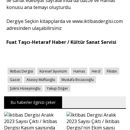
ile sanat edebiyat sayfalarında da Gazze ve Hamas
konusu ana temayı oluşturdu.
Dergiye Seçkin kitapçılarda ve
www.iktibasdergisi.com
adresinden ulaşabilirsiniz
Fuat Taşcı-Hetaraf Haber / Kültür Sanat Servisi
İktibas Dergisi
Küresel Siyonizm
Hamas
Herzl
Filistin
Gazze
Atasoy Müftüoğlu
Mustafa Bozacıoğlu
Şükrü Hüseyinoğlu
Yakup Döğer
Bu haberler ilginizi çeker