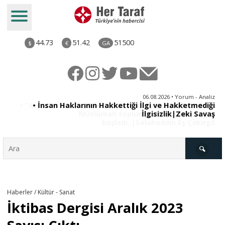
44.73
51.42
51500
$
€
GA
iz
06.08.2026 • Yorum - Analiz
ün
• İnsan Haklarının Hakkettiği İlgi ve Hakketmediği
•
ye
İlgisizlik|Zeki Savaş
il
Türkiye
Haberler / Kültür - Sanat
İktibas Dergisi Aralık 2023
Derkenar