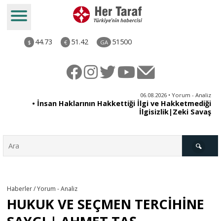
44.73
51.42
51500
$
€
GA
iz
06.08.2026 • Yorum - Analiz
ün
• İnsan Haklarının Hakkettiği İlgi ve Hakketmediği
•
ye
İlgisizlik|Zeki Savaş
il
Türkiye
Haberler / Yorum - Analiz
HUKUK VE SEÇMEN TERCİHİNE
Derkenar