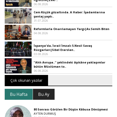
06.08.2026
Cem Küçük gözaltında. A Haber: İşadamlarına
şantaj yaptı..
31.07.2026
Reformlarla Onarılamayan Yargı|Av.Semih Biten
04.08.2026
İspanya'da, İsrail İmzalı 5.Nesil Savaş
Rüzgarları|Sibel Erarslan..
03.08.2026
''Ahh Avrupa..'' şeklindeki âşıkâne yaklaşımlar
bütün Müslüman to..
06.08.2026
Çok okunan yazılar
Bu Hafta
Bu Ay
80 Sonrası Görülen Bir Düşün Kâbusa Dönüşmesi
AYTEN DURMUŞ