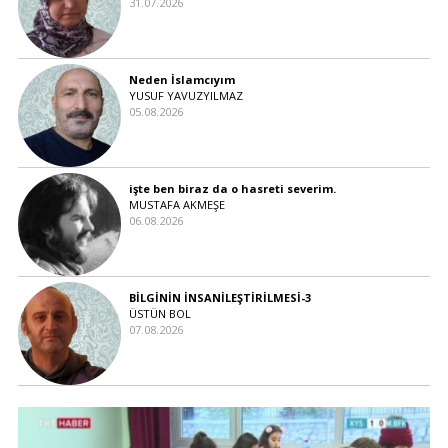
31.07.2026
Neden İslamcıyım
YUSUF YAVUZYILMAZ
05.08.2026
işte ben biraz da o hasreti severim.
MUSTAFA AKMEŞE
06.08.2026
BİLGİNİN İNSANİLEŞTİRİLMESİ-3
ÜSTÜN BOL
07.08.2026