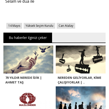
Selam ve dua ile
​14 Mayıs
Yüksek Seçim Kurulu
Can Atalay
Bu haberler ilginizi çeker
70 YILDIR NEREDE İDİK |
NEREDEN GELİYORLAR, KİME
AHMET TAŞ
ÇALIŞIYORLAR | ..