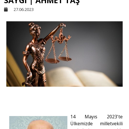
SAYGI | AHMET TAŞ
27.06.2023
Sivil Toplum
Kültür - Sanat
Ekonomi
Dünya
Yorum - Analiz
Söyleşi
14 Mayıs 2023'te
Ülkemizde milletvekili
Yazı Dizisi