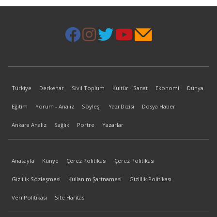
Türkiye
Derkenar
Sivil Toplum
Kültür - Sanat
Ekonomi
Dünya
Eğitim
Yorum - Analiz
Söyleşi
Yazı Dizisi
Dosya Haber
Ankara Analiz
Sağlık
Portre
Yazarlar
Anasayfa
Künye
Çerez Politikası
Çerez Politikası
Gizlilik Sözleşmesi
Kullanım Şartnamesi
Gizlilik Politikası
Veri Politikası
Site Haritası