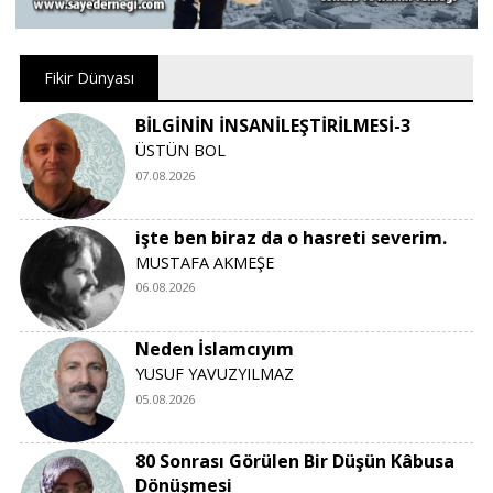
Fikir Dünyası
BİLGİNİN İNSANİLEŞTİRİLMESİ-3
ÜSTÜN BOL
07.08.2026
işte ben biraz da o hasreti severim.
MUSTAFA AKMEŞE
06.08.2026
Neden İslamcıyım
YUSUF YAVUZYILMAZ
05.08.2026
80 Sonrası Görülen Bir Düşün Kâbusa
Dönüşmesi