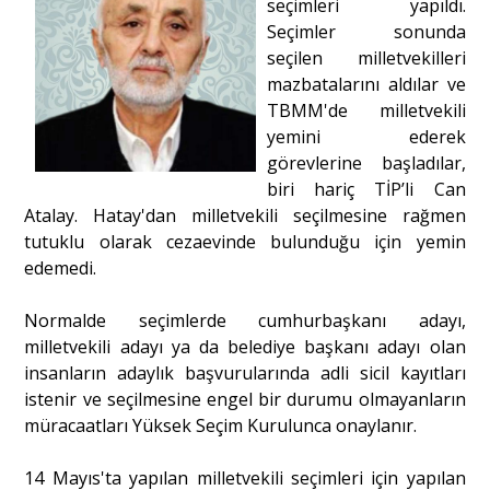
seçimleri yapıldı.
Seçimler sonunda
seçilen milletvekilleri
Portre
mazbatalarını aldılar ve
TBMM'de milletvekili
Yazarlar
yemini ederek
görevlerine başladılar,
biri hariç TİP’li Can
Atalay. Hatay'dan milletvekili seçilmesine rağmen
tutuklu olarak cezaevinde bulunduğu için yemin
Eğitim
edemedi.
Dosya Haber
Normalde seçimlerde cumhurbaşkanı adayı,
milletvekili adayı ya da belediye başkanı adayı olan
Ankara Analiz
insanların adaylık başvurularında adli sicil kayıtları
istenir ve seçilmesine engel bir durumu olmayanların
Sağlık
müracaatları Yüksek Seçim Kurulunca onaylanır.
14 Mayıs'ta yapılan milletvekili seçimleri için yapılan