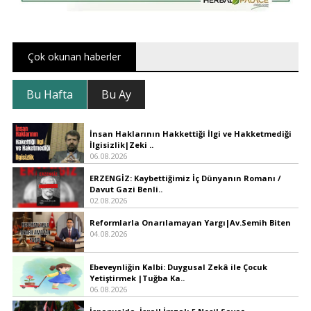
Çok okunan haberler
Bu Hafta
Bu Ay
İnsan Haklarının Hakkettiği İlgi ve Hakketmediği
İlgisizlik|Zeki ..
06.08.2026
ERZENGİZ: Kaybettiğimiz İç Dünyanın Romanı /
Davut Gazi Benli..
02.08.2026
Reformlarla Onarılamayan Yargı|Av.Semih Biten
04.08.2026
Ebeveynliğin Kalbi: Duygusal Zekâ ile Çocuk
Yetiştirmek |Tuğba Ka..
06.08.2026