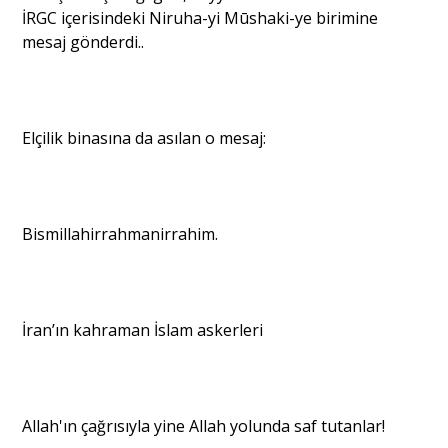
İRGC içerisindeki Niruha-yi Mūshaki-ye birimine
mesaj gönderdi..
Portre
Yazarlar
Elçilik binasına da asılan o mesaj:
Bismillahirrahmanirrahim.
Eğitim
Dosya Haber
İran’ın kahraman İslam askerleri
Ankara Analiz
Sağlık
Allah'ın çağrısıyla yine Allah yolunda saf tutanlar!