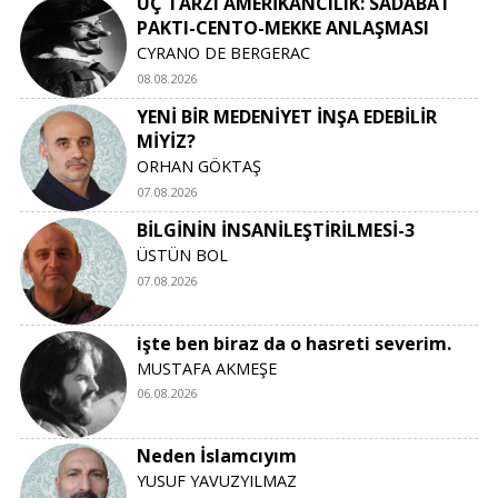
ÜÇ TARZI AMERİKANCILIK: SADABAT
PAKTI-CENTO-MEKKE ANLAŞMASI
CYRANO DE BERGERAC
08.08.2026
YENİ BİR MEDENİYET İNŞA EDEBİLİR
MİYİZ?
ORHAN GÖKTAŞ
07.08.2026
BİLGİNİN İNSANİLEŞTİRİLMESİ-3
ÜSTÜN BOL
07.08.2026
işte ben biraz da o hasreti severim.
MUSTAFA AKMEŞE
06.08.2026
Neden İslamcıyım
YUSUF YAVUZYILMAZ