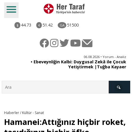
44.73
51.42
51500
$
€
GA
ya
06.08.2026 • Yorum - Analiz
rı
• Ebeveynliğin Kalbi: Duygusal Zekâ ile Çocuk
Yetiştirmek |Tuğba Kayaer
Türkiye
Haberler / Kültür - Sanat
Hamanei:Attığınız hiçbir roket,
Derkenar