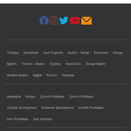
Türkiye
Derkenar
Sivil Toplum
Kültür - Sanat
Ekonomi
Dünya
Eğitim
Yorum - Analiz
Söyleşi
Yazı Dizisi
Dosya Haber
Ankara Analiz
Sağlık
Portre
Yazarlar
Anasayfa
Künye
Çerez Politikası
Çerez Politikası
Gizlilik Sözleşmesi
Kullanım Şartnamesi
Gizlilik Politikası
Veri Politikası
Site Haritası