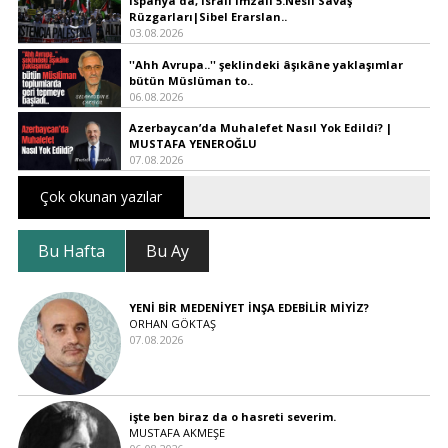
İspanya'da, İsrail İmzalı 5.Nesil Savaş
Rüzgarları|Sibel Erarslan..
03.08.2026
''Ahh Avrupa..'' şeklindeki âşıkâne yaklaşımlar
bütün Müslüman to..
06.08.2026
Azerbaycan’da Muhalefet Nasıl Yok Edildi? |
MUSTAFA YENEROĞLU
07.08.2026
Çok okunan yazılar
Bu Hafta
Bu Ay
YENİ BİR MEDENİYET İNŞA EDEBİLİR MİYİZ?
ORHAN GÖKTAŞ
07.08.2026
işte ben biraz da o hasreti severim.
MUSTAFA AKMEŞE