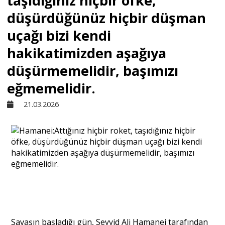
taşıdığınız hiçbir öfke,
düşürdüğünüz hiçbir düşman
Sivil Toplum
uçağı bizi kendi
hakikatimizden aşağıya
Kültür - Sanat
düşürmemelidir, başımızı
eğmemelidir.
Ekonomi
21.03.2026
Dünya
Yorum - Analiz
Söyleşi
Yazı Dizisi
Savaşın başladığı gün, Seyyid Ali Hamanei tarafından