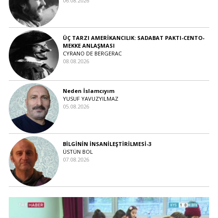
06.08.2026
ÜÇ TARZI AMERİKANCILIK: SADABAT PAKTI-CENTO-
MEKKE ANLAŞMASI
CYRANO DE BERGERAC
08.08.2026
Neden İslamcıyım
YUSUF YAVUZYILMAZ
05.08.2026
BİLGİNİN İNSANİLEŞTİRİLMESİ-3
ÜSTÜN BOL
07.08.2026