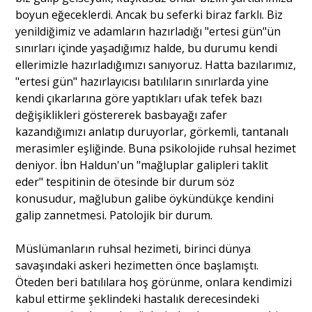
boyun eğeceklerdi. Ancak bu seferki biraz farklı. Biz
yenildiğimiz ve adamların hazırladığı "ertesi gün"ün
sınırları içinde yaşadığımız halde, bu durumu kendi
ellerimizle hazırladığımızı sanıyoruz. Hatta bazılarımız,
"ertesi gün" hazırlayıcısı batılıların sınırlarda yine
kendi çıkarlarına göre yaptıkları ufak tefek bazı
değişiklikleri göstererek basbayağı zafer
kazandığımızı anlatıp duruyorlar, görkemli, tantanalı
merasimler eşliğinde. Buna psikolojide ruhsal hezimet
deniyor. İbn Haldun'un "mağluplar galipleri taklit
eder" tespitinin de ötesinde bir durum söz
konusudur, mağlubun galibe öykündükçe kendini
galip zannetmesi. Patolojik bir durum.
Müslümanların ruhsal hezimeti, birinci dünya
savaşındaki askeri hezimetten önce başlamıştı.
Öteden beri batılılara hoş görünme, onlara kendimizi
kabul ettirme şeklindeki hastalık derecesindeki