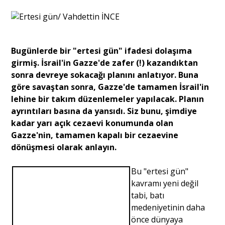
Sivil Toplum
Kültür - Sanat
Bugünlerde bir "ertesi gün" ifadesi dolaşıma
girmiş. İsrail'in Gazze'de zafer (!) kazandıktan
sonra devreye sokacağı planını anlatıyor. Buna
Ekonomi
göre savaştan sonra, Gazze'de tamamen İsrail'in
lehine bir takım düzenlemeler yapılacak. Planın
ayrıntıları basına da yansıdı. Siz bunu, şimdiye
Dünya
kadar yarı açık cezaevi konumunda olan
Gazze'nin, tamamen kapalı bir cezaevine
dönüşmesi olarak anlayın.
Yorum - Analiz
Bu "ertesi gün"
Söyleşi
kavramı yeni değil
tabi, batı
medeniyetinin daha
Yazı Dizisi
önce dünyaya