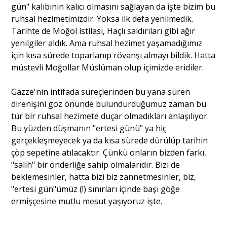
gün" kalıbının kalıcı olmasını sağlayan da işte bizim bu
ruhsal hezimetimizdir. Yoksa ilk defa yenilmedik.
Tarihte de Moğol istilası, Haçlı saldırıları gibi ağır
yenilgiler aldık. Ama ruhsal hezimet yaşamadığımız
için kısa sürede toparlanıp rövanşı almayı bildik. Hatta
müstevli Moğollar Müslüman olup içimizde eridiler.
Gazze'nin intifada süreçlerinden bu yana süren
direnişini göz önünde bulundurduğumuz zaman bu
tür bir ruhsal hezimete duçar olmadıkları anlaşılıyor.
Bu yüzden düşmanın "ertesi günü" ya hiç
gerçekleşmeyecek ya da kısa sürede dürülüp tarihin
çöp sepetine atılacaktır. Çünkü onların bizden farkı,
"salih" bir önderliğe sahip olmalarıdır. Bizi de
beklemesinler, hatta bizi biz zannetmesinler, biz,
"ertesi gün"ümüz (!) sınırları içinde başı göğe
ermişçesine mutlu mesut yaşıyoruz işte.