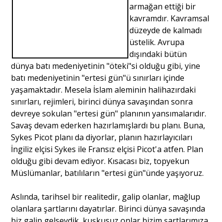
armağan ettiği bir
kavramdır. Kavramsal
Portre
düzeyde de kalmadı
üstelik. Avrupa
Yazarlar
dışındaki bütün
dünya batı medeniyetinin "öteki"si olduğu gibi, yine
batı medeniyetinin "ertesi gün"ü sınırları içinde
yaşamaktadır. Mesela İslam aleminin halihazırdaki
sınırları, rejimleri, birinci dünya savaşından sonra
Eğitim
devreye sokulan "ertesi gün" planının yansımalarıdır.
Savaş devam ederken hazırlamışlardı bu planı. Buna,
Dosya Haber
Sykes Picot planı da diyorlar, planın hazırlayıcıları
İngiliz elçisi Sykes ile Fransız elçisi Picot'a atfen. Plan
Ankara Analiz
olduğu gibi devam ediyor. Kısacası biz, topyekun
Müslümanlar, batılıların "ertesi gün"ünde yaşıyoruz.
Sağlık
Aslında, tarihsel bir realitedir, galip olanlar, mağlup
olanlara şartlarını dayatırlar. Birinci dünya savaşında
biz galip gelseydik, kuşkusuz onlar bizim şartlarımıza