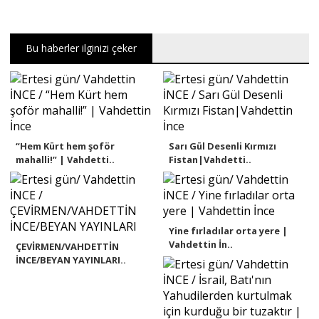
Bu haberler ilginizi çeker
“Hem Kürt hem şoför
Sarı Gül Desenli Kırmızı
mahalli!” | Vahdetti..
Fistan|Vahdetti..
Yine fırladılar orta yere |
Vahdettin İn..
ÇEVİRMEN/VAHDETTİN
İNCE/BEYAN YAYINLARI..