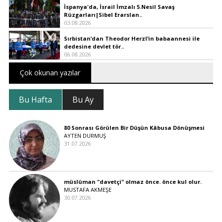
İspanya'da, İsrail İmzalı 5.Nesil Savaş
Rüzgarları|Sibel Erarslan..
03.08.2026
Sırbistan’dan Theodor Herzl’in babaannesi ile
dedesine devlet tör..
06.08.2026
Çok okunan yazılar
Bu Hafta
Bu Ay
80 Sonrası Görülen Bir Düşün Kâbusa Dönüşmesi
AYTEN DURMUŞ
31.07.2026
müslüman "davetçi" olmaz önce. önce kul olur.
MUSTAFA AKMEŞE
30.07.2026