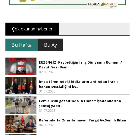
Çok okunan haberler
Bu Hafta
Bu Ay
ERZENGİZ: Kaybettiğimiz İç Dünyanın Romanı /
Davut Gazi Benli..
02.08.2026
İmza törenindeki iddiaların ardından Iraklı
bakan sessizliğini bo..
31.07.2026
Cem Küçük gözaltında. A Haber: İşadamlarına
şantaj yaptı..
31.07.2026
Reformlarla Onarılamayan Yargı|Av.Semih Biten
04.08.2026