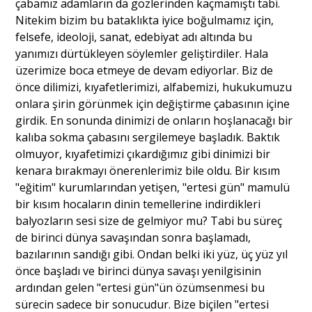
çabamız adamların da gözlerinden kaçmamıştı tabi.
Nitekim bizim bu bataklıkta iyice boğulmamız için,
felsefe, ideoloji, sanat, edebiyat adı altında bu
yanımızı dürtükleyen söylemler geliştirdiler. Hala
üzerimize boca etmeye de devam ediyorlar. Biz de
önce dilimizi, kıyafetlerimizi, alfabemizi, hukukumuzu
onlara şirin görünmek için değiştirme çabasının içine
girdik. En sonunda dinimizi de onların hoşlanacağı bir
kalıba sokma çabasını sergilemeye başladık. Baktık
olmuyor, kıyafetimizi çıkardığımız gibi dinimizi bir
kenara bırakmayı önerenlerimiz bile oldu. Bir kısım
"eğitim" kurumlarından yetişen, "ertesi gün" mamulü
bir kısım hocaların dinin temellerine indirdikleri
balyozların sesi size de gelmiyor mu? Tabi bu süreç
de birinci dünya savaşından sonra başlamadı,
bazılarının sandığı gibi. Ondan belki iki yüz, üç yüz yıl
önce başladı ve birinci dünya savaşı yenilgisinin
ardından gelen "ertesi gün"ün özümsenmesi bu
sürecin sadece bir sonucudur. Bize biçilen "ertesi