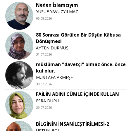
Neden İslamcıyım
YUSUF YAVUZYILMAZ
05.08.2026
80 Sonrası Görülen Bir Düşün Kâbusa
Dönüşmesi
AYTEN DURMUŞ
31.07.2026
müslüman "davetçi" olmaz önce. önce
kul olur.
MUSTAFA AKMEŞE
30.07.2026
FAİLİN ADINI CÜMLE İÇİNDE KULLAN
ESRA DURU
29.07.2026
BİLGİNİN İNSANİLEŞTİRİLMESİ-2
ÜSTÜN BOL