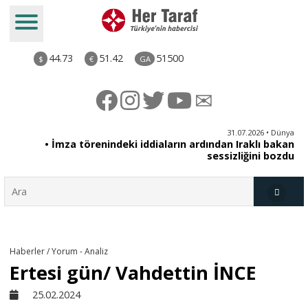
44.73
51.42
51500
$
€
GA
iz
31.07.2026 • Dünya
ut
• İmza törenindeki iddiaların ardından Iraklı bakan
li
sessizliğini bozdu
Türkiye
Haberler / Yorum - Analiz
Ertesi gün/ Vahdettin İNCE
Derkenar
25.02.2024