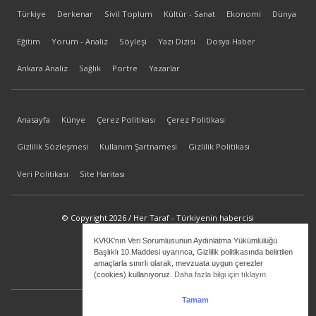
Türkiye
Derkenar
Sivil Toplum
Kültür - Sanat
Ekonomi
Dünya
Eğitim
Yorum - Analiz
Söyleşi
Yazı Dizisi
Dosya Haber
Ankara Analiz
Sağlık
Portre
Yazarlar
Anasayfa
Künye
Çerez Politikası
Çerez Politikası
Gizlilik Sözleşmesi
Kullanım Şartnamesi
Gizlilik Politikası
Veri Politikası
Site Haritası
© Copyright 2026 / Her Taraf - Türkiyenin habercisi
KVKK'nın Veri Sorumlusunun Aydınlatma Yükümlülüğü
bilgi@hertaraf.com
Başlıklı 10.Maddesi uyarınca, Gizlilik politikasında belirtilen
amaçlarla sınırlı olarak, mevzuata uygun çerezler
(cookies) kullanıyoruz.
Daha fazla bilgi için tıklayın
Tamam
ilkizMedya