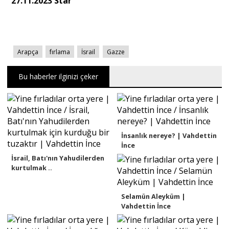
27.11.2023 Star
Arapça
fırlama
İsrail
Gazze
Bu haberler ilginizi çeker
İnsanlık nereye? | Vahdettin
İnce
İsrail, Batı'nın Yahudilerden
kurtulmak ..
Selamün Aleyküm |
Vahdettin İnce