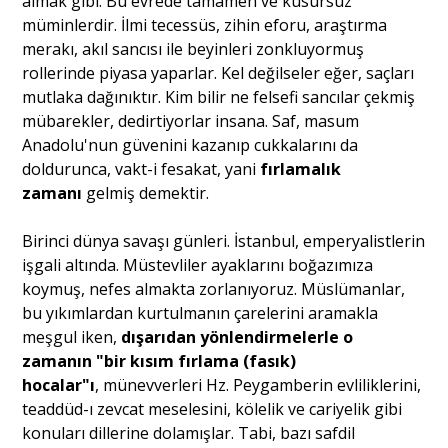
almak gibi. Bu evrede tamamen ve kusursuz
müminlerdir. İlmi tecessüs, zihin eforu, araştırma
merakı, akıl sancısı ile beyinleri zonkluyormuş
rollerinde piyasa yaparlar. Kel değilseler eğer, saçları
mutlaka dağınıktır. Kim bilir ne felsefi sancılar çekmiş
mübarekler, dedirtiyorlar insana. Saf, masum
Anadolu'nun güvenini kazanıp cukkalarını da
doldurunca, vakt-i fesakat, yani
fırlamalık
zamanı
gelmiş demektir.
Birinci dünya savaşı günleri. İstanbul, emperyalistlerin
işgali altında. Müstevliler ayaklarını boğazımıza
koymuş, nefes almakta zorlanıyoruz. Müslümanlar,
bu yıkımlardan kurtulmanın çarelerini aramakla
meşgul iken,
dışarıdan yönlendirmelerle o
zamanın "bir kısım fırlama (fasık)
hocalar"ı
, münevverleri Hz. Peygamberin evliliklerini,
teaddüd-ı zevcat meselesini, kölelik ve cariyelik gibi
konuları dillerine dolamışlar. Tabi, bazı safdil