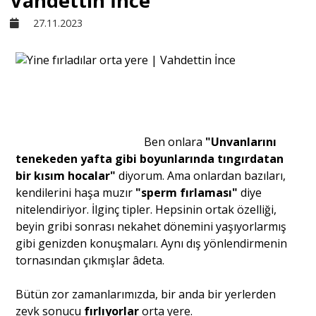
Vahdettin İnce
27.11.2023
Sivil Toplum
Kültür - Sanat
Ekonomi
Ben onlara
"Unvanlarını
tenekeden yafta gibi boyunlarında tıngırdatan
Dünya
bir kısım hocalar"
diyorum. Ama onlardan bazıları,
kendilerini haşa muzır
"sperm fırlaması"
diye
nitelendiriyor. İlginç tipler. Hepsinin ortak özelliği,
Yorum - Analiz
beyin gribi sonrası nekahet dönemini yaşıyorlarmış
gibi genizden konuşmaları. Aynı dış yönlendirmenin
tornasından çıkmışlar âdeta.
Söyleşi
Bütün zor zamanlarımızda, bir anda bir yerlerden
Yazı Dizisi
zevk sonucu
fırlıyorlar
orta yere.