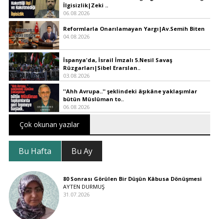
İlgisizlik|Zeki ..
06.08.2026
Reformlarla Onarılamayan Yargı|Av.Semih Biten
04.08.2026
İspanya'da, İsrail İmzalı 5.Nesil Savaş
Rüzgarları|Sibel Erarslan..
03.08.2026
''Ahh Avrupa..'' şeklindeki âşıkâne yaklaşımlar
bütün Müslüman to..
06.08.2026
Çok okunan yazılar
Bu Hafta
Bu Ay
80 Sonrası Görülen Bir Düşün Kâbusa Dönüşmesi
AYTEN DURMUŞ
31.07.2026