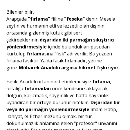
Bilenler bilir,
Portre
Arapçada
"fırlama"
fiiline
"feseka"
denir. Mesela
zeytin ve hurmanın etli ve lezzetli olan dışının
ortasında gizlenmiş kütük gibi sert
Yazarlar
çekirdeklerinin
dışarıdan iki parmağın sıkıştırıcı
yönlendirmesiyle
içinde bulundukları pusudan
kurtulup
fırlama
sına "fısk" adı verilir. Bu yüzden
fırlama fasıktır. Ya da fasık fırlamadır, yerine
göre.
Mübarek Anadolu argosu hikmet fışkırıyor.
Eğitim
Fasık, Anadolu irfanının betimlemesiyle
fırlama
,
Dosya Haber
ortalığa
fırlamadan
önce kendisini saklayacak
dolgun, karizmatik, saygınlık ve hatta hayranlık
Ankara Analiz
uyandıran bir örtüye bürünür nitekim.
Dışarıdan bir
veya iki parmağın yönlendirmesiyle
İmam-Hatip,
Sağlık
İlahiyat, el-Ezher mezunu olmak, bir tür
dokunulmazlık anlamına gelen "profesör" unvanını