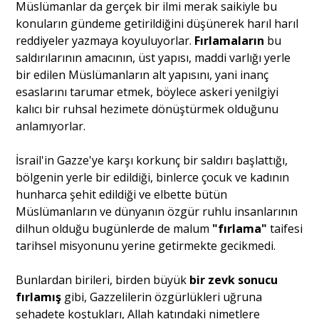
Müslümanlar da gerçek bir ilmi merak saikiyle bu
konuların gündeme getirildiğini düşünerek harıl harıl
reddiyeler yazmaya koyuluyorlar.
Fırlamaların
bu
saldırılarının amacının, üst yapısı, maddi varlığı yerle
bir edilen Müslümanların alt yapısını, yani inanç
esaslarını tarumar etmek, böylece askeri yenilgiyi
kalıcı bir ruhsal hezimete dönüştürmek olduğunu
anlamıyorlar.
İsrail'in Gazze'ye karşı korkunç bir saldırı başlattığı,
bölgenin yerle bir edildiği, binlerce çocuk ve kadının
hunharca şehit edildiği ve elbette bütün
Müslümanların ve dünyanın özgür ruhlu insanlarının
dilhun olduğu bugünlerde de malum
"fırlama"
taifesi
tarihsel misyonunu yerine getirmekte gecikmedi.
Bunlardan birileri, birden büyük
bir zevk sonucu
fırlamış
gibi, Gazzelilerin özgürlükleri uğruna
şehadete koştukları, Allah katındaki nimetlere