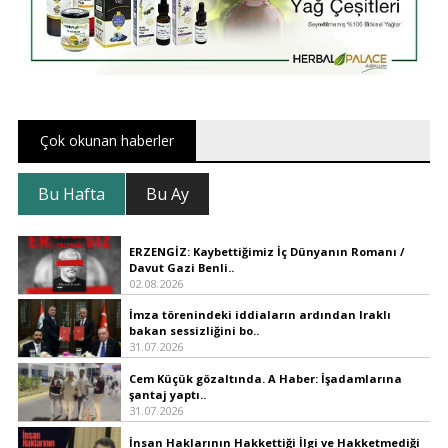
Çok okunan haberler
Bu Hafta
Bu Ay
ERZENGİZ: Kaybettiğimiz İç Dünyanın Romanı /
Davut Gazi Benli..
02.08.2026
İmza törenindeki iddiaların ardından Iraklı
bakan sessizliğini bo..
31.07.2026
Cem Küçük gözaltında. A Haber: İşadamlarına
şantaj yaptı..
31.07.2026
İnsan Haklarının Hakkettiği İlgi ve Hakketmediği