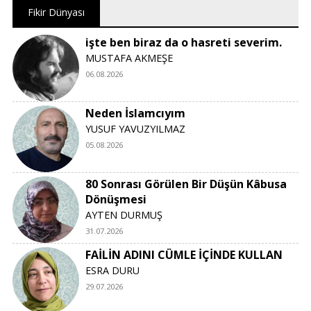
Fikir Dünyası
işte ben biraz da o hasreti severim.
MUSTAFA AKMEŞE
06.08.2026
Neden İslamcıyım
YUSUF YAVUZYILMAZ
05.08.2026
80 Sonrası Görülen Bir Düşün Kâbusa
Dönüşmesi
AYTEN DURMUŞ
31.07.2026
FAİLİN ADINI CÜMLE İÇİNDE KULLAN
ESRA DURU
29.07.2026