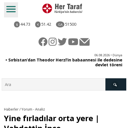
44.73
51.42
51500
$
€
GA
iz
06.08.2026 • Dünya
ği
• Sırbistan’dan Theodor Herzl’in babaannesi ile dedesine
aş
devlet töreni
Türkiye
Haberler / Yorum - Analiz
Yine fırladılar orta yere |
Derkenar