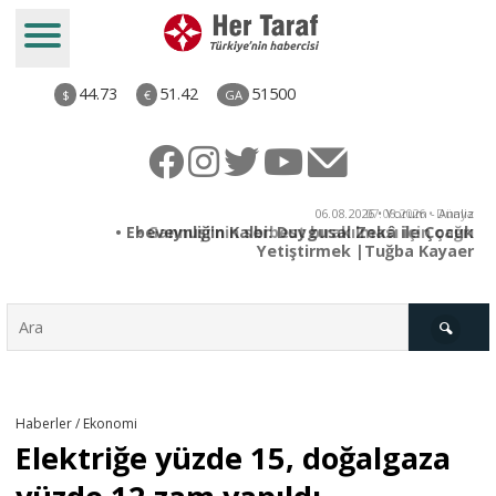
44.73
51.42
51500
$
€
GA
ya
06.08.2026 • Yorum - Analiz
rı
• Ebeveynliğin Kalbi: Duygusal Zekâ ile Çocuk
Yetiştirmek |Tuğba Kayaer
Türkiye
Haberler / Ekonomi
Elektriğe yüzde 15, doğalgaza
Derkenar