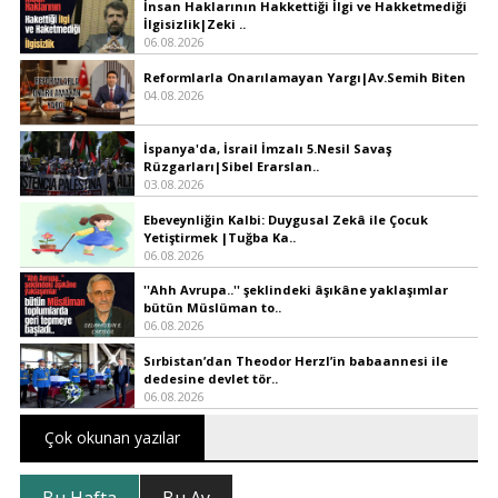
İnsan Haklarının Hakkettiği İlgi ve Hakketmediği
İlgisizlik|Zeki ..
06.08.2026
Reformlarla Onarılamayan Yargı|Av.Semih Biten
04.08.2026
İspanya'da, İsrail İmzalı 5.Nesil Savaş
Rüzgarları|Sibel Erarslan..
03.08.2026
Ebeveynliğin Kalbi: Duygusal Zekâ ile Çocuk
Yetiştirmek |Tuğba Ka..
06.08.2026
''Ahh Avrupa..'' şeklindeki âşıkâne yaklaşımlar
bütün Müslüman to..
06.08.2026
Sırbistan’dan Theodor Herzl’in babaannesi ile
dedesine devlet tör..
06.08.2026
Çok okunan yazılar
Bu Hafta
Bu Ay