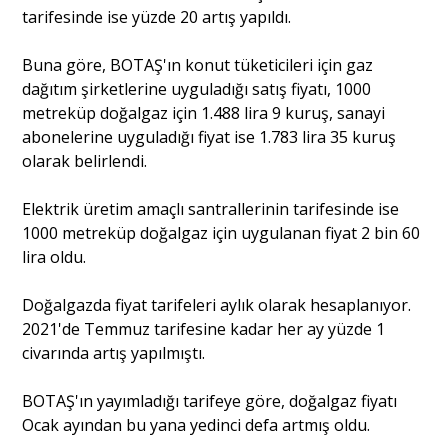
tarifesinde ise yüzde 20 artış yapıldı.
Portre
Buna göre, BOTAŞ'ın konut tüketicileri için gaz
dağıtım şirketlerine uyguladığı satış fiyatı, 1000
metreküp doğalgaz için 1.488 lira 9 kuruş, sanayi
Yazarlar
abonelerine uyguladığı fiyat ise 1.783 lira 35 kuruş
olarak belirlendi.
Elektrik üretim amaçlı santrallerinin tarifesinde ise
1000 metreküp doğalgaz için uygulanan fiyat 2 bin 60
Eğitim
lira oldu.
Dosya Haber
Doğalgazda fiyat tarifeleri aylık olarak hesaplanıyor.
2021'de Temmuz tarifesine kadar her ay yüzde 1
Ankara Analiz
civarında artış yapılmıştı.
Sağlık
BOTAŞ'ın yayımladığı tarifeye göre, doğalgaz fiyatı
Ocak ayından bu yana yedinci defa artmış oldu.