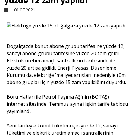
yüzde 12 zam yapıldı
01.07.2021
Sivil Toplum
Kültür - Sanat
Doğalgazda konut abone grubu tarifesine yüzde 12,
sanayi abone grubu tarifesine yüzde 20 zam geldi.
Ekonomi
Elektrik üretim amaçlı santrallerin tarifesinde de
yüzde 20 artışa gidildi. Enerji Piyasası Düzenleme
Dünya
Kurumu da, elektriğe 'maliyet artışları' nedeniyle tüm
abone grupları için yüzde 15 zam yapıldığını duyurdu.
Yorum - Analiz
Boru Hatları ile Petrol Taşıma AŞ’nin (BOTAŞ)
internet sitesinde, Temmuz ayına ilişkin tarife tablosu
yayımlandı.
Söyleşi
Yeni tarifeyle konut tüketimi için yüzde 12, sanayi
Yazı Dizisi
tüketimi ve elektrik üretim amaçlı santrallerinin