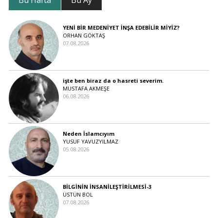
YENİ BİR MEDENİYET İNŞA EDEBİLİR MİYİZ?
ORHAN GÖKTAŞ
07.08.2026
işte ben biraz da o hasreti severim.
MUSTAFA AKMEŞE
06.08.2026
Neden İslamcıyım
YUSUF YAVUZYILMAZ
05.08.2026
BİLGİNİN İNSANİLEŞTİRİLMESİ-3
ÜSTÜN BOL
07.08.2026