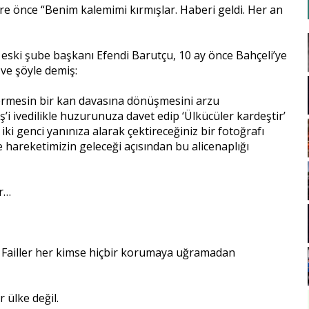
 süre önce “Benim kalemimi kırmışlar. Haberi geldi. Her an
ı eski şube başkanı Efendi Barutçu, 10 ay önce Bahçeli’ye
ve şöyle demiş:
ermesin bir kan davasına dönüşmesini arzu
ş’i ivedilikle huzurunuza davet edip ‘Ülkücüler kardeştir’
iki genci yanınıza alarak çektireceğiniz bir fotoğrafı
hareketimizin geleceği açısından bu alicenaplığı
r…
ır. Failler her kimse hiçbir korumaya uğramadan
 ülke değil.