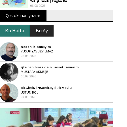
Yetiştirmek |Tuğba Ka..
06.08.2026
Çok okunan yazılar
Bu Hafta
Bu Ay
Neden İslamcıyım
YUSUF YAVUZYILMAZ
05.08.2026
işte ben biraz da o hasreti severim.
MUSTAFA AKMEŞE
06.08.2026
BİLGİNİN İNSANİLEŞTİRİLMESİ-3
ÜSTÜN BOL
07.08.2026