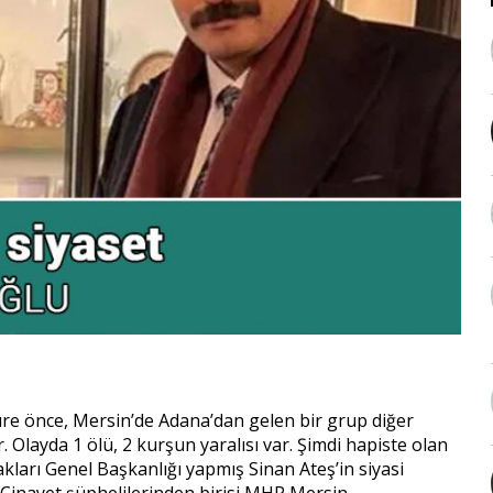
süre önce, Mersin’de Adana’dan gelen bir grup diğer
. Olayda 1 ölü, 2 kurşun yaralısı var. Şimdi hapiste olan
kları Genel Başkanlığı yapmış Sinan Ateş’in siyasi
 Cinayet şüphelilerinden birisi MHP Mersin