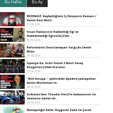
Bu Hafta
Bu Ay
ERZENGİZ: Kaybettiğimiz İç Dünyanın Romanı /
Davut Gazi Benli..
02.08.2026
İnsan Haklarının Hakkettiği İlgi ve
Hakketmediği İlgisizlik|Zeki ..
06.08.2026
Reformlarla Onarılamayan Yargı|Av.Semih
Biten
04.08.2026
İspanya'da, İsrail İmzalı 5.Nesil Savaş
Rüzgarları|Sibel Erarslan..
03.08.2026
''Ahh Avrupa..'' şeklindeki âşıkâne yaklaşımlar
bütün Müslüman to..
06.08.2026
Sırbistan’dan Theodor Herzl’in babaannesi ile
dedesine devlet tör..
06.08.2026
Ebeveynliğin Kalbi: Duygusal Zekâ ile Çocuk