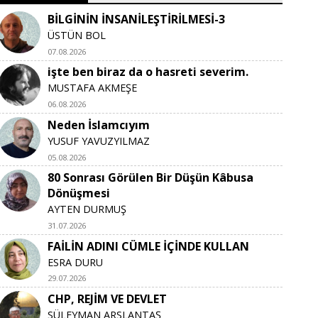
BİLGİNİN İNSANİLEŞTİRİLMESİ-3
ÜSTÜN BOL
07.08.2026
işte ben biraz da o hasreti severim.
MUSTAFA AKMEŞE
06.08.2026
Neden İslamcıyım
YUSUF YAVUZYILMAZ
05.08.2026
80 Sonrası Görülen Bir Düşün Kâbusa
Dönüşmesi
AYTEN DURMUŞ
31.07.2026
FAİLİN ADINI CÜMLE İÇİNDE KULLAN
ESRA DURU
29.07.2026
CHP, REJİM VE DEVLET
SÜLEYMAN ARSLANTAŞ