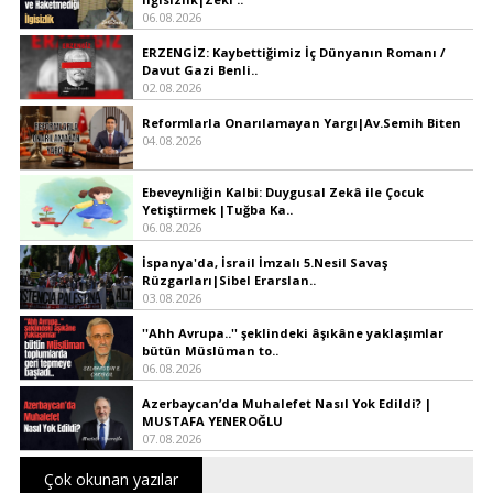
06.08.2026
ERZENGİZ: Kaybettiğimiz İç Dünyanın Romanı /
Davut Gazi Benli..
02.08.2026
Reformlarla Onarılamayan Yargı|Av.Semih Biten
04.08.2026
Ebeveynliğin Kalbi: Duygusal Zekâ ile Çocuk
Yetiştirmek |Tuğba Ka..
06.08.2026
İspanya'da, İsrail İmzalı 5.Nesil Savaş
Rüzgarları|Sibel Erarslan..
03.08.2026
''Ahh Avrupa..'' şeklindeki âşıkâne yaklaşımlar
bütün Müslüman to..
06.08.2026
Azerbaycan’da Muhalefet Nasıl Yok Edildi? |
MUSTAFA YENEROĞLU
07.08.2026
Çok okunan yazılar