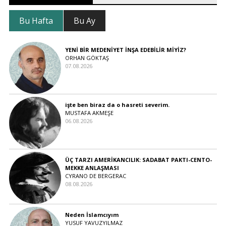
Bu Hafta
Bu Ay
YENİ BİR MEDENİYET İNŞA EDEBİLİR MİYİZ?
ORHAN GÖKTAŞ
07.08.2026
işte ben biraz da o hasreti severim.
MUSTAFA AKMEŞE
06.08.2026
ÜÇ TARZI AMERİKANCILIK: SADABAT PAKTI-CENTO-
MEKKE ANLAŞMASI
CYRANO DE BERGERAC
08.08.2026
Neden İslamcıyım
YUSUF YAVUZYILMAZ