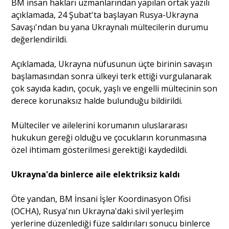
BM insan hakları uzmanlarından yapılan ortak yazılı
açıklamada, 24 Şubat'ta başlayan Rusya-Ukrayna
Savaşı'ndan bu yana Ukraynalı mültecilerin durumu
Portre
değerlendirildi.
Yazarlar
Açıklamada, Ukrayna nüfusunun üçte birinin savaşın
başlamasından sonra ülkeyi terk ettiği vurgulanarak
çok sayıda kadın, çocuk, yaşlı ve engelli mültecinin son
derece korunaksız halde bulunduğu bildirildi.
Eğitim
Mülteciler ve ailelerini korumanın uluslararası
hukukun gereği olduğu ve çocukların korunmasına
Dosya Haber
özel ihtimam gösterilmesi gerektiği kaydedildi.
Ankara Analiz
Ukrayna'da binlerce aile elektriksiz kaldı
Sağlık
Öte yandan, BM İnsani İşler Koordinasyon Ofisi
(OCHA), Rusya'nın Ukrayna'daki sivil yerleşim
yerlerine düzenlediği füze saldırıları sonucu binlerce