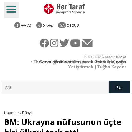
44.73
51.42
51500
$
€
GA
ya
06.08.2026 • Yorum - Analiz
rı
• Ebeveynliğin Kalbi: Duygusal Zekâ ile Çocuk
Yetiştirmek |Tuğba Kayaer
Türkiye
Haberler / Dünya
BM: Ukrayna nüfusunun üçte
Derkenar