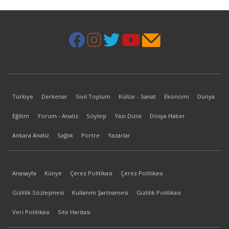
Türkiye
Derkenar
Sivil Toplum
Kültür - Sanat
Ekonomi
Dünya
Eğitim
Yorum - Analiz
Söyleşi
Yazı Dizisi
Dosya Haber
Ankara Analiz
Sağlık
Portre
Yazarlar
Anasayfa
Künye
Çerez Politikası
Çerez Politikası
Gizlilik Sözleşmesi
Kullanım Şartnamesi
Gizlilik Politikası
Veri Politikası
Site Haritası