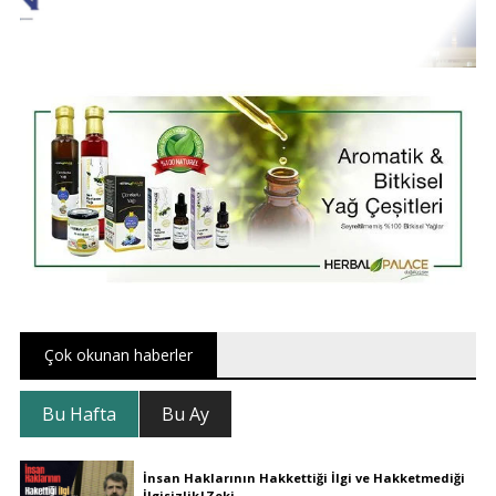
Çok okunan haberler
Bu Hafta
Bu Ay
İnsan Haklarının Hakkettiği İlgi ve Hakketmediği
İlgisizlik|Zeki ..