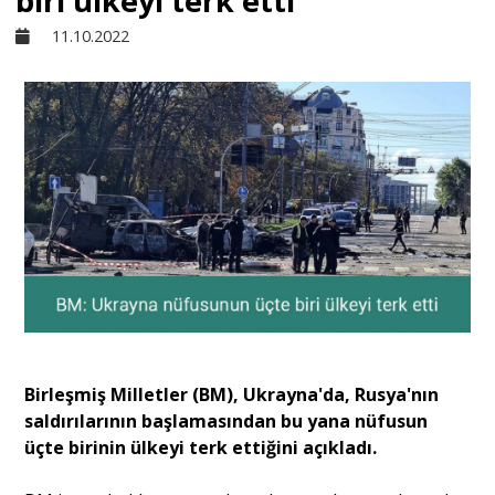
biri ülkeyi terk etti
11.10.2022
Sivil Toplum
Kültür - Sanat
Ekonomi
Dünya
Yorum - Analiz
Birleşmiş Milletler (BM), Ukrayna'da, Rusya'nın
Söyleşi
saldırılarının başlamasından bu yana nüfusun
üçte birinin ülkeyi terk ettiğini açıkladı.
Yazı Dizisi