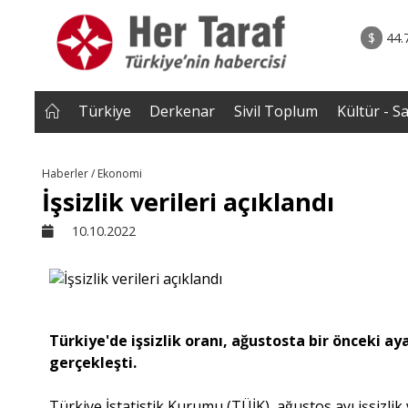
rum - Analiz
02.08.2026 • Yorum - A
ih Biten
• ERZENGİZ: Kaybettiğimiz İç Dünyanın Romanı / D
$
44.
Gazi B
Türkiye
Derkenar
Sivil Toplum
Kültür - S
Haberler / Ekonomi
İşsizlik verileri açıklandı
10.10.2022
Türkiye'de işsizlik oranı, ağustosta bir önceki ay
gerçekleşti.
Türkiye İstatistik Kurumu (TÜİK), ağustos ayı işsizlik 