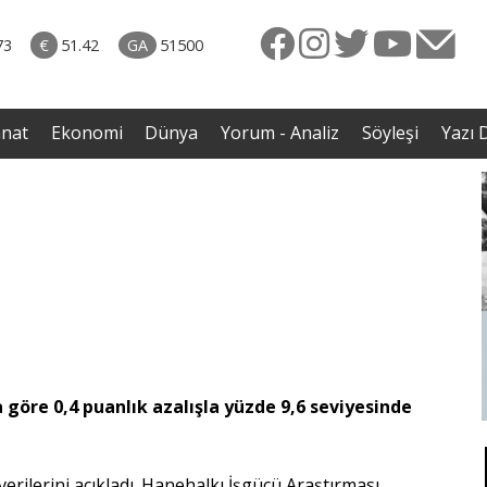
naliz
avut
73
€
51.42
GA
51500
enli
anat
Ekonomi
Dünya
Yorum - Analiz
Söyleşi
Yazı D
a göre 0,4 puanlık azalışla yüzde 9,6 seviyesinde
verilerini açıkladı. Hanehalkı İşgücü Araştırması