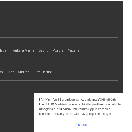
Haber
Ankara Analiz
Sağlık
Portre
Yazarlar
ası
Veri Politikası
Site Haritası
KVKK'nın Veri Sorumlusunun Aydınlatma Yükümlülüğü
Başlıklı 10.Maddesi uyarınca, Gizlilik politikasında belirtilen
amaçlarla sınırlı olarak, mevzuata uygun çerezler
(cookies) kullanıyoruz.
Daha fazla bilgi için tıklayın
Tamam