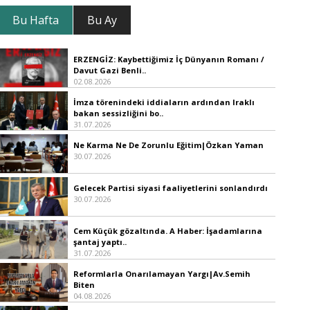
Bu Hafta
Bu Ay
ERZENGİZ: Kaybettiğimiz İç Dünyanın Romanı /
Davut Gazi Benli..
02.08.2026
İmza törenindeki iddiaların ardından Iraklı
bakan sessizliğini bo..
31.07.2026
Ne Karma Ne De Zorunlu Eğitim|Özkan Yaman
30.07.2026
Gelecek Partisi siyasi faaliyetlerini sonlandırdı
30.07.2026
Cem Küçük gözaltında. A Haber: İşadamlarına
şantaj yaptı..
31.07.2026
Reformlarla Onarılamayan Yargı|Av.Semih
Biten
04.08.2026