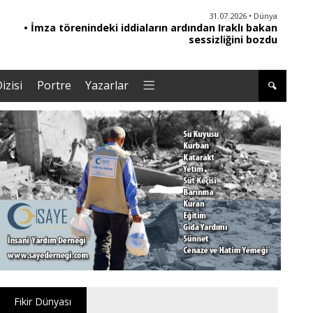
30.07.2026 • Türkiye
31.07.2026 • Dünya
• İmza törenindeki iddiaların ardından Iraklı bakan
• Gelecek Partisi siyasi faaliyetlerini sonlandırdı
sessizliğini bozdu
izisi
Portre
Yazarlar
Fikir Dünyası