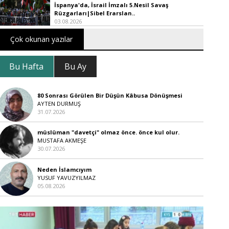
İspanya'da, İsrail İmzalı 5.Nesil Savaş
Rüzgarları|Sibel Erarslan..
03.08.2026
Çok okunan yazılar
Bu Hafta
Bu Ay
80 Sonrası Görülen Bir Düşün Kâbusa Dönüşmesi
AYTEN DURMUŞ
31.07.2026
müslüman "davetçi" olmaz önce. önce kul olur.
MUSTAFA AKMEŞE
30.07.2026
Neden İslamcıyım
YUSUF YAVUZYILMAZ
05.08.2026