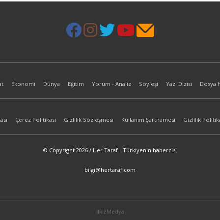
at
Ekonomi
Dünya
Eğitim
Yorum - Analiz
Söyleşi
Yazı Dizisi
Dosya 
ası
Çerez Politikası
Gizlilik Sözleşmesi
Kullanım Şartnamesi
Gizlilik Politik
© Copyright 2026 / Her Taraf - Türkiyenin habercisi
bilgi@hertaraf.com
ilkizMedya