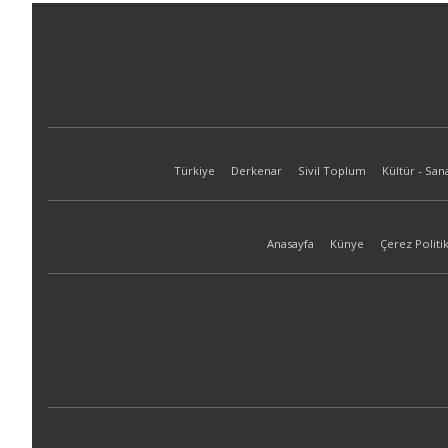
Türkiye
Derkenar
Sivil Toplum
Kültür - San
Anasayfa
Künye
Çerez Politik