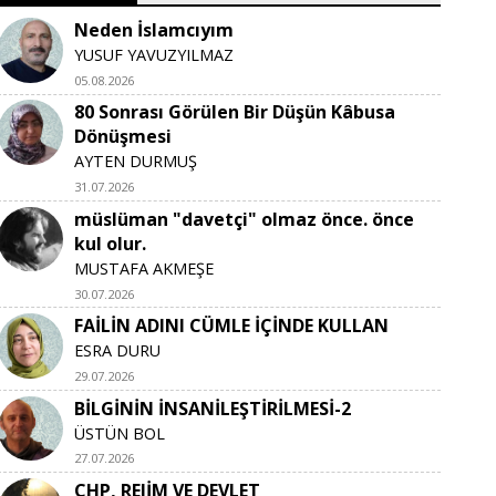
Neden İslamcıyım
YUSUF YAVUZYILMAZ
05.08.2026
80 Sonrası Görülen Bir Düşün Kâbusa
Dönüşmesi
AYTEN DURMUŞ
31.07.2026
müslüman "davetçi" olmaz önce. önce
kul olur.
MUSTAFA AKMEŞE
30.07.2026
FAİLİN ADINI CÜMLE İÇİNDE KULLAN
ESRA DURU
29.07.2026
BİLGİNİN İNSANİLEŞTİRİLMESİ-2
ÜSTÜN BOL
27.07.2026
CHP, REJİM VE DEVLET