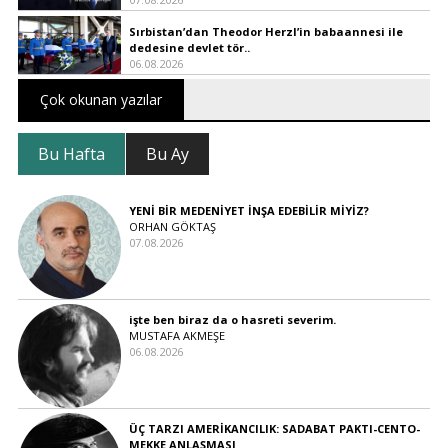
Sırbistan’dan Theodor Herzl’in babaannesi ile
dedesine devlet tör..
06.08.2026
Çok okunan yazılar
Bu Hafta
Bu Ay
YENİ BİR MEDENİYET İNŞA EDEBİLİR MİYİZ?
ORHAN GÖKTAŞ
07.08.2026
işte ben biraz da o hasreti severim.
MUSTAFA AKMEŞE
06.08.2026
ÜÇ TARZI AMERİKANCILIK: SADABAT PAKTI-CENTO-
MEKKE ANLAŞMASI