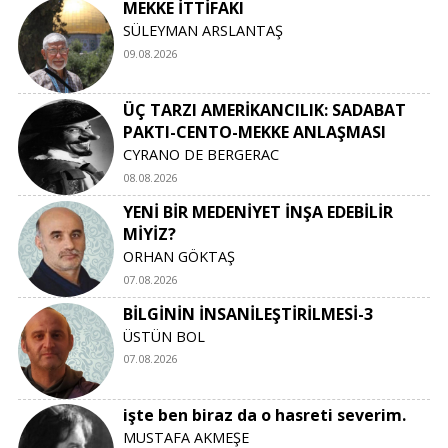
MEKKE İTTİFAKI
SÜLEYMAN ARSLANTAŞ
09.08.2026
ÜÇ TARZI AMERİKANCILIK: SADABAT
PAKTI-CENTO-MEKKE ANLAŞMASI
CYRANO DE BERGERAC
08.08.2026
YENİ BİR MEDENİYET İNŞA EDEBİLİR
MİYİZ?
ORHAN GÖKTAŞ
07.08.2026
BİLGİNİN İNSANİLEŞTİRİLMESİ-3
ÜSTÜN BOL
07.08.2026
işte ben biraz da o hasreti severim.
MUSTAFA AKMEŞE