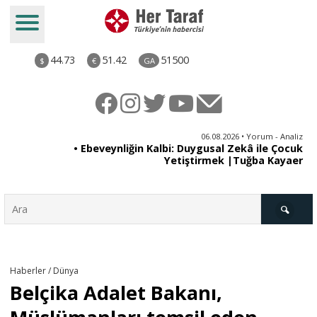
44.73
51.42
51500
$
€
GA
ya
06.08.2026 • Yorum - Analiz
rı
• Ebeveynliğin Kalbi: Duygusal Zekâ ile Çocuk
Yetiştirmek |Tuğba Kayaer
Türkiye
Haberler / Dünya
Belçika Adalet Bakanı,
Derkenar