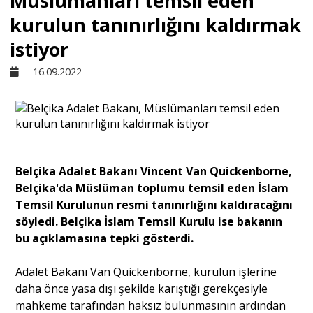
Müslümanları temsil eden
kurulun tanınırlığını kaldırmak
Sivil Toplum
istiyor
16.09.2022
Kültür - Sanat
Ekonomi
Belçika Adalet Bakanı Vincent Van Quickenborne,
Dünya
Belçika'da Müslüman toplumu temsil eden İslam
Temsil Kurulunun resmi tanınırlığını kaldıracağını
Yorum - Analiz
söyledi. Belçika İslam Temsil Kurulu ise bakanın
bu açıklamasına tepki gösterdi.
Söyleşi
Adalet Bakanı Van Quickenborne, kurulun işlerine
daha önce yasa dışı şekilde karıştığı gerekçesiyle
mahkeme tarafından haksız bulunmasının ardından
Yazı Dizisi