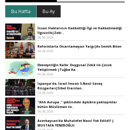
Bu Hafta
Bu Ay
İnsan Haklarının Hakkettiği İlgi ve Hakketmediği
İlgisizlik|Zeki ..
06.08.2026
Reformlarla Onarılamayan Yargı|Av.Semih Biten
04.08.2026
Ebeveynliğin Kalbi: Duygusal Zekâ ile Çocuk
Yetiştirmek |Tuğba Ka..
06.08.2026
İspanya'da, İsrail İmzalı 5.Nesil Savaş
Rüzgarları|Sibel Erarslan..
03.08.2026
''Ahh Avrupa..'' şeklindeki âşıkâne yaklaşımlar
bütün Müslüman to..
06.08.2026
Azerbaycan’da Muhalefet Nasıl Yok Edildi? |
MUSTAFA YENEROĞLU
07.08.2026