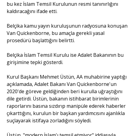
bu kez İslam Temsil Kurulunun resmi tanınırlığını
kaldıracağını ifade etti.
Portre
Belçika kamu yayın kuruluşunun radyosuna konuşan
Van Quickenborne, bu amaçla gerekli yasal
Yazarlar
prosedürü başlattığını belirtti.
Belçika İslam Temsil Kurulu ise Adalet Bakanının bu
girişimine tepki gösterdi.
Eğitim
Kurul Başkanı Mehmet Üstün, AA muhabirine yaptığı
açıklamada, Adalet Bakanı Van Quickenborne'un
Dosya Haber
2020'de göreve geldiğinden beri kurulla uğraştığını
dile getirdi. Üstün, bakanın istihbarat birimlerinin
Ankara Analiz
raporlarını basına sızdırıp manipüle ederek haberler
çıkarttığını, kurulun bir başkan yardımcısını ajanlıkla
Sağlık
suçlayarak istifaya zorladığını söyledi.
Üstün, "modern İslam'ı temsil etmiyor" iddiasıyla