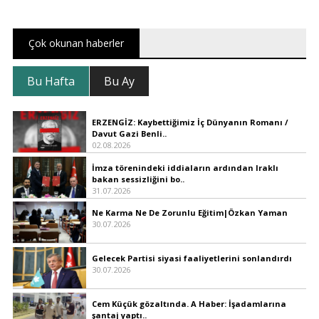
Çok okunan haberler
Bu Hafta
Bu Ay
ERZENGİZ: Kaybettiğimiz İç Dünyanın Romanı /
Davut Gazi Benli..
02.08.2026
İmza törenindeki iddiaların ardından Iraklı
bakan sessizliğini bo..
31.07.2026
Ne Karma Ne De Zorunlu Eğitim|Özkan Yaman
30.07.2026
Gelecek Partisi siyasi faaliyetlerini sonlandırdı
30.07.2026
Cem Küçük gözaltında. A Haber: İşadamlarına
şantaj yaptı..