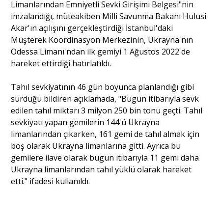
Limanlarından Emniyetli Sevki Girişimi Belgesi"nin
imzalandığı, müteakiben Milli Savunma Bakanı Hulusi
Portre
Akar'ın açılışını gerçekleştirdiği İstanbul'daki
Müşterek Koordinasyon Merkezinin, Ukrayna'nın
Odessa Limanı'ndan ilk gemiyi 1 Ağustos 2022'de
Yazarlar
hareket ettirdiği hatırlatıldı.
Tahıl sevkiyatının 46 gün boyunca planlandığı gibi
sürdüğü bildiren açıklamada, "Bugün itibarıyla sevk
edilen tahıl miktarı 3 milyon 250 bin tonu geçti. Tahıl
Eğitim
sevkiyatı yapan gemilerin 144'ü Ukrayna
Dosya Haber
limanlarından çıkarken, 161 gemi de tahıl almak için
boş olarak Ukrayna limanlarına gitti. Ayrıca bu
Ankara Analiz
gemilere ilave olarak bugün itibarıyla 11 gemi daha
Ukrayna limanlarından tahıl yüklü olarak hareket
Sağlık
etti." ifadesi kullanıldı.