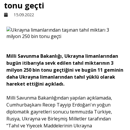
tonu geçti
Sivil Toplum
15.09.2022
Kültür - Sanat
Ekonomi
Milli Savunma Bakanlığı, Ukrayna limanlarından
bugün itibarıyla sevk edilen tahıl miktarının 3
Dünya
milyon 250 bin tonu geçtiğini ve bugün 11 geminin
daha Ukrayna limanlarından tahıl yüklü olarak
hareket ettiğini açıkladı.
Yorum - Analiz
Milli Savunma Bakanlığından yapılan açıklamada,
Söyleşi
Cumhurbaşkanı Recep Tayyip Erdoğan'ın yoğun
diplomatik gayretleri sonucu temmuzda Türkiye,
Rusya, Ukrayna ve Birleşmiş Milletler tarafından
Yazı Dizisi
"Tahıl ve Yiyecek Maddelerinin Ukrayna