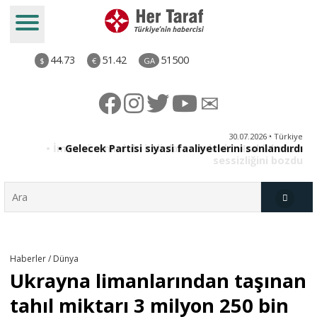
44.73
51.42
51500
$
€
GA
ya
30.07.2026 • Türkiye
an
• Gelecek Partisi siyasi faaliyetlerini sonlandırdı
du
Türkiye
Haberler / Dünya
Ukrayna limanlarından taşınan
Derkenar
tahıl miktarı 3 milyon 250 bin