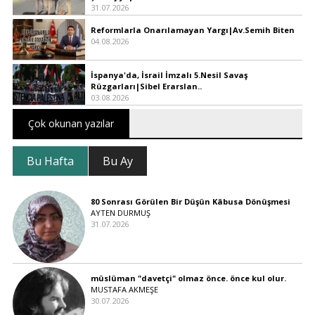
31.07.2026
Reformlarla Onarılamayan Yargı|Av.Semih Biten
04.08.2026
İspanya'da, İsrail İmzalı 5.Nesil Savaş
Rüzgarları|Sibel Erarslan..
03.08.2026
Çok okunan yazılar
Bu Hafta
Bu Ay
80 Sonrası Görülen Bir Düşün Kâbusa Dönüşmesi
AYTEN DURMUŞ
31.07.2026
müslüman "davetçi" olmaz önce. önce kul olur.
MUSTAFA AKMEŞE
30.07.2026