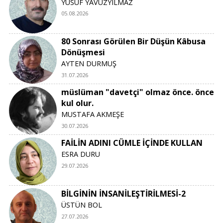
YUSUF YAVUZYILMAZ
05.08.2026
80 Sonrası Görülen Bir Düşün Kâbusa
Dönüşmesi
AYTEN DURMUŞ
31.07.2026
müslüman "davetçi" olmaz önce. önce
kul olur.
MUSTAFA AKMEŞE
30.07.2026
FAİLİN ADINI CÜMLE İÇİNDE KULLAN
ESRA DURU
29.07.2026
BİLGİNİN İNSANİLEŞTİRİLMESİ-2
ÜSTÜN BOL
27.07.2026