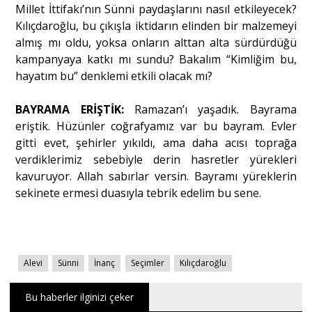
Millet İttifakı’nın Sünni paydaşlarını nasıl etkileyecek?
Kılıçdaroğlu, bu çıkışla iktidarın elinden bir malzemeyi
almış mı oldu, yoksa onların alttan alta sürdürdüğü
kampanyaya katkı mı sundu? Bakalım “Kimliğim bu,
hayatım bu” denklemi etkili olacak mı?
BAYRAMA ERİŞTİK:
Ramazan’ı yaşadık. Bayrama
eriştik. Hüzünler coğrafyamız var bu bayram. Evler
gitti evet, şehirler yıkıldı, ama daha acısı toprağa
verdiklerimiz sebebiyle derin hasretler yürekleri
kavuruyor. Allah sabırlar versin. Bayramı yüreklerin
sekinete ermesi duasıyla tebrik edelim bu sene.
Alevi
Sünni
İnanç
Seçimler
Kılıçdaroğlu
Bu haberler ilginizi çeker