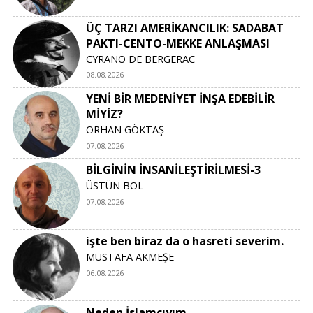
ÜÇ TARZI AMERİKANCILIK: SADABAT
PAKTI-CENTO-MEKKE ANLAŞMASI
CYRANO DE BERGERAC
08.08.2026
YENİ BİR MEDENİYET İNŞA EDEBİLİR
MİYİZ?
ORHAN GÖKTAŞ
07.08.2026
BİLGİNİN İNSANİLEŞTİRİLMESİ-3
ÜSTÜN BOL
07.08.2026
işte ben biraz da o hasreti severim.
MUSTAFA AKMEŞE
06.08.2026
Neden İslamcıyım