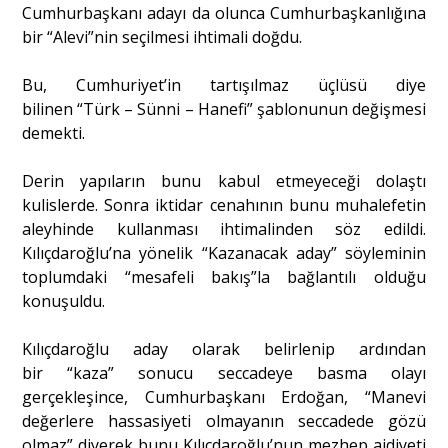
Cumhurbaşkanı adayı da olunca Cumhurbaşkanlığına
bir “Alevi”nin seçilmesi ihtimali doğdu.
Bu, Cumhuriyet’in tartışılmaz üçlüsü diye
bilinen “Türk – Sünni – Hanefi” şablonunun değişmesi
demekti.
Derin yapıların bunu kabul etmeyeceği dolaştı
kulislerde. Sonra iktidar cenahının bunu muhalefetin
aleyhinde kullanması ihtimalinden söz edildi.
Kılıçdaroğlu’na yönelik “Kazanacak aday” söyleminin
toplumdaki “mesafeli bakış”la bağlantılı olduğu
konuşuldu.
Kılıçdaroğlu aday olarak belirlenip ardından
bir “kaza” sonucu seccadeye basma olayı
gerçekleşince, Cumhurbaşkanı Erdoğan, “Manevi
değerlere hassasiyeti olmayanın seccadede gözü
olmaz” diyerek bunu Kılıçdaroğlu’nun mezhep aidiyeti