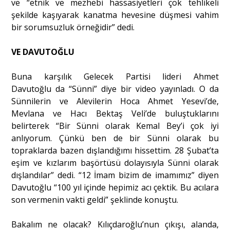
ve “etnik ve mezhebi hassasiyetleri çok tehlikeli
şekilde kaşıyarak kanatma hevesine düşmesi vahim
bir sorumsuzluk örneğidir” dedi.
VE DAVUTOĞLU
Buna karşılık Gelecek Partisi lideri Ahmet
Davutoğlu da “Sünni” diye bir video yayınladı. O da
Sünnilerin ve Alevilerin Hoca Ahmet Yesevi’de,
Mevlana ve Hacı Bektaş Veli’de buluştuklarını
belirterek “Bir Sünni olarak Kemal Bey’i çok iyi
anlıyorum. Çünkü ben de bir Sünni olarak bu
topraklarda bazen dışlandığımı hissettim. 28 Şubat’ta
eşim ve kızlarım başörtüsü dolayısıyla Sünni olarak
dışlandılar” dedi. “12 İmam bizim de imamımız” diyen
Davutoğlu “100 yıl içinde hepimiz acı çektik. Bu acılara
son vermenin vakti geldi” şeklinde konuştu.
Bakalım ne olacak? Kılıçdaroğlu’nun çıkışı, alanda,