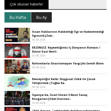
Çok okunan haberler
Bu Hafta
Bu Ay
İnsan Haklarının Hakkettiği İlgi ve Hakketmediği
İlgisizlik|Zeki ..
06.08.2026
ERZENGİZ: Kaybettiğimiz İç Dünyanın Romanı /
Davut Gazi Benli..
02.08.2026
Reformlarla Onarılamayan Yargı|Av.Semih Biten
04.08.2026
Ebeveynliğin Kalbi: Duygusal Zekâ ile Çocuk
Yetiştirmek |Tuğba Ka..
06.08.2026
İspanya'da, İsrail İmzalı 5.Nesil Savaş
Rüzgarları|Sibel Erarslan..
03.08.2026
''Ahh Avrupa..'' şeklindeki âşıkâne yaklaşımlar