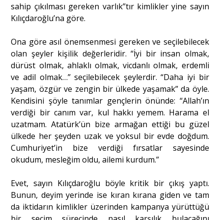
sahip çıkılması gereken varlık”tır kimlikler yine sayın
Kılıçdaroğlu’na göre.
Ona göre asıl önemsenmesi gereken ve seçilebilecek
olan şeyler kişilik değerleridir. “İyi bir insan olmak,
dürüst olmak, ahlaklı olmak, vicdanlı olmak, erdemli
ve adil olmak…” seçilebilecek şeylerdir. “Daha iyi bir
yaşam, özgür ve zengin bir ülkede yaşamak” da öyle.
Kendisini şöyle tanımlar gençlerin önünde: “Allah’ın
verdiği bir canım var, kul hakkı yemem. Harama el
uzatmam. Atatürk’ün bize armağan ettiği bu güzel
ülkede her şeyden uzak ve yoksul bir evde doğdum.
Cumhuriyet’in bize verdiği fırsatlar sayesinde
okudum, mesleğim oldu, ailemi kurdum.”
Evet, sayın Kılıçdaroğlu böyle kritik bir çıkış yaptı.
Bunun, deyim yerinde ise kıran kırana giden ve tam
da iktidarın kimlikler üzerinden kampanya yürüttüğü
bir seçim sürecinde nasıl karşılık bulacağını