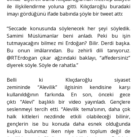
ile ilişkilendirme yoluna gitti. Kılıçdaroğlu buradaki
imayı gördüğünü ifade babında şöyle bir tweet attı:
“Seccade konusunda söylenecek her şeyi söyledik.
Samimi Müslümanlar beni anladı. Peki bu işin
tutmayacağını bilmez mi Erdoğan? Bilir. Derdi başka.
Bu onun imâlarından. Bu zehirli dili tanıyoruz.
@RTErdogan çıkar ağzındaki baklayı, “affedersiniz”
diyerek söyle. Söyle de rahatla.”
Belli ki Klııçdaroğlu siyaset
zemininde “Alevilik” ilgisinin kendisine karşı
kullanıldığının farkında. En son, önceki gece
çıktı “Alevi” başlıklı bir video yayınladı. Gençlere
seslenmeyi tercih etti. “Alevilik tema’sının, daha çok
halk kitleleri nezdinde etkili olabileceği bilinir,
gençlerin ise bu konuda daha esnek olduğunda
kuşku bulunmaz iken niye tüm toplum değil de