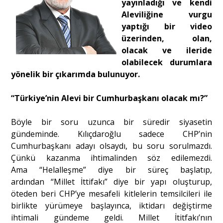
yayınladığı ve kendi
Aleviliğine vurgu
yaptığı bir video
Portre
üzerinden, olan,
olacak ve ileride
Yazarlar
olabilecek durumlara
yönelik bir çıkarımda bulunuyor.
“Türkiye’nin Alevi bir Cumhurbaşkanı olacak mı?”
Eğitim
Böyle bir soru uzunca bir süredir siyasetin
gündeminde. Kılıçdaroğlu sadece CHP’nin
Dosya Haber
Cumhurbaşkanı adayı olsaydı, bu soru sorulmazdı.
Çünkü kazanma ihtimalinden söz edilemezdi.
Ankara Analiz
Ama “Helalleşme” diye bir süreç başlatıp,
ardından “Millet İttifakı” diye bir yapı oluşturup,
Sağlık
öteden beri CHP’ye mesafeli kitlelerin temsilcileri ile
birlikte yürümeye başlayınca, iktidarı değiştirme
ihtimali gündeme geldi. Millet İtitfakı’nın