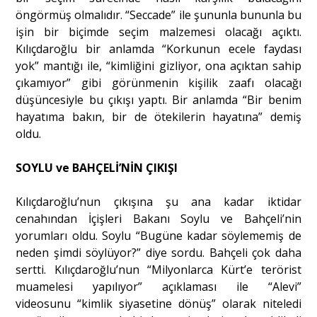
öngörmüş olmalıdır. “Seccade” ile şununla bununla bu
işin bir biçimde seçim malzemesi olacağı açıktı.
Kılıçdaroğlu bir anlamda “Korkunun ecele faydası
yok” mantığı ile, “kimliğini gizliyor, ona açıktan sahip
çıkamıyor” gibi görünmenin kişilik zaafı olacağı
düşüncesiyle bu çıkışı yaptı. Bir anlamda “Bir benim
hayatıma bakın, bir de ötekilerin hayatına” demiş
oldu.
SOYLU ve BAHÇELİ’NİN ÇIKIŞI
Kılıçdaroğlu’nun çıkışına şu ana kadar iktidar
cenahından İçişleri Bakanı Soylu ve Bahçeli’nin
yorumları oldu. Soylu “Bugüne kadar söylememiş de
neden şimdi söylüyor?” diye sordu. Bahçeli çok daha
sertti. Kılıçdaroğlu’nun “Milyonlarca Kürt’e terörist
muamelesi yapılıyor” açıklaması ile “Alevi”
videosunu “kimlik siyasetine dönüş” olarak niteledi