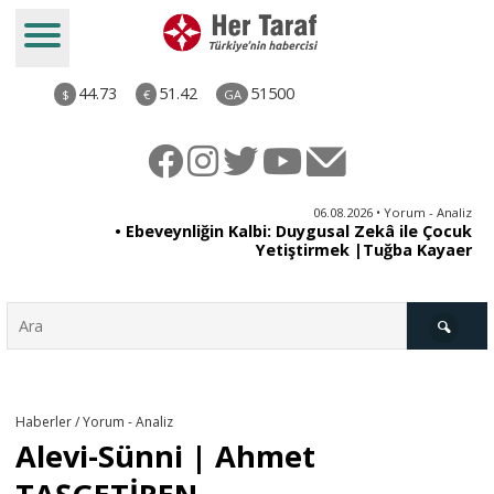
44.73
51.42
51500
$
€
GA
ya
06.08.2026 • Yorum - Analiz
rı
• Ebeveynliğin Kalbi: Duygusal Zekâ ile Çocuk
Yetiştirmek |Tuğba Kayaer
Türkiye
Haberler / Yorum - Analiz
Alevi-Sünni | Ahmet
Derkenar