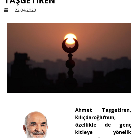
TAŞGETİREN
22.04.2023
Sivil Toplum
Kültür - Sanat
Ekonomi
Dünya
Yorum - Analiz
Ahmet Taşgetiren,
Söyleşi
Kılıçdaroğlu’nun,
özellikle de genç
kitleye yönelik
Yazı Dizisi