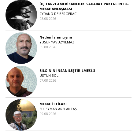
ÜÇ TARZI AMERİKANCILIK: SADABAT PAKTI-CENTO-
MEKKE ANLAŞMASI
CYRANO DE BERGERAC
08.08.2026
Neden İslamcıyım
YUSUF YAVUZYILMAZ
05.08.2026
BİLGİNİN İNSANİLEŞTİRİLMESİ-3
ÜSTÜN BOL
07.08.2026
MEKKE İTTİFAKI
SÜLEYMAN ARSLANTAŞ
09.08.2026