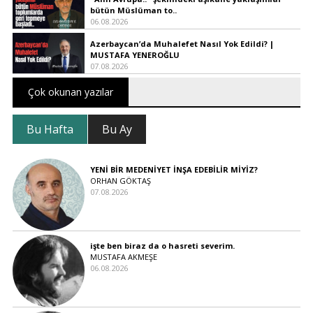
bütün Müslüman to..
06.08.2026
Azerbaycan’da Muhalefet Nasıl Yok Edildi? |
MUSTAFA YENEROĞLU
07.08.2026
Çok okunan yazılar
Bu Hafta
Bu Ay
YENİ BİR MEDENİYET İNŞA EDEBİLİR MİYİZ?
ORHAN GÖKTAŞ
07.08.2026
işte ben biraz da o hasreti severim.
MUSTAFA AKMEŞE
06.08.2026