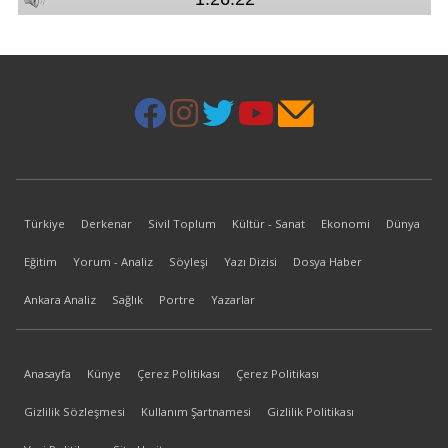
Türkiye
Derkenar
Sivil Toplum
Kültür - Sanat
Ekonomi
Dünya
Eğitim
Yorum - Analiz
Söyleşi
Yazı Dizisi
Dosya Haber
Ankara Analiz
Sağlık
Portre
Yazarlar
Anasayfa
Künye
Çerez Politikası
Çerez Politikası
Gizlilik Sözleşmesi
Kullanım Şartnamesi
Gizlilik Politikası