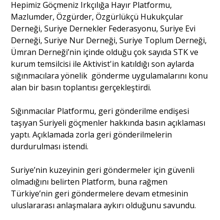
Hepimiz Göçmeniz Irkçılığa Hayır Platformu,
Mazlumder, Özgürder, Özgürlükçü Hukukçular
Portre
Derneği, Suriye Dernekler Federasyonu, Suriye Evi
Derneği, Suriye Nur Derneği, Suriye Toplum Derneği,
Yazarlar
Ümran Derneği’nin içinde olduğu çok sayıda STK ve
kurum temsilcisi ile Aktivist'in katıldığı son aylarda
sığınmacılara yönelik gönderme uygulamalarını konu
alan bir basın toplantısı gerçekleştirdi.
Sığınmacılar Platformu, geri gönderilme endişesi
Eğitim
taşıyan Suriyeli göçmenler hakkında basın açıklaması
Dosya Haber
yaptı. Açıklamada zorla geri gönderilmelerin
durdurulması istendi.
Ankara Analiz
Suriye’nin kuzeyinin geri göndermeler için güvenli
Sağlık
olmadığını belirten Platform, buna rağmen
Türkiye’nin geri göndermelere devam etmesinin
uluslararası anlaşmalara aykırı olduğunu savundu.