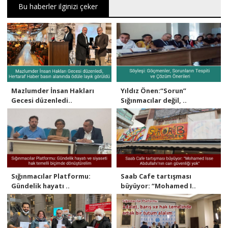
Bu haberler ilginizi çeker
Mazlumder İnsan Hakları
Yıldız Önen:“Sorun”
Gecesi düzenledi..
Sığınmacılar değil, ..
Sığınmacılar Platformu:
Saab Cafe tartışması
Gündelik hayatı ..
büyüyor: “Mohamed I..