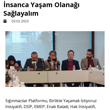
İnsanca Yaşam Olanağı
Sivil Toplum
Sağlayalım
03.02.2023
Kültür - Sanat
Ekonomi
Dünya
Yorum - Analiz
Söyleşi
Sığınmacılar Platformu, Birlikte Yaşamak İstiyoruz
Yazı Dizisi
İnisiyatifi, DSİP, EMEP, Enab Baladi, Hak İnisiyatifi,