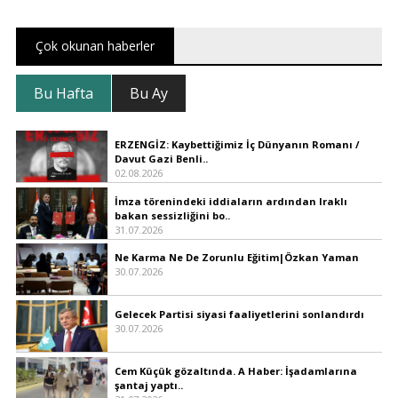
Çok okunan haberler
Bu Hafta
Bu Ay
ERZENGİZ: Kaybettiğimiz İç Dünyanın Romanı /
Davut Gazi Benli..
02.08.2026
İmza törenindeki iddiaların ardından Iraklı
bakan sessizliğini bo..
31.07.2026
Ne Karma Ne De Zorunlu Eğitim|Özkan Yaman
30.07.2026
Gelecek Partisi siyasi faaliyetlerini sonlandırdı
30.07.2026
Cem Küçük gözaltında. A Haber: İşadamlarına
şantaj yaptı..