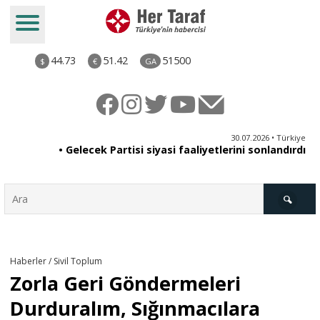
44.73
51.42
51500
$
€
GA
ya
30.07.2026 • Türkiye
an
• Gelecek Partisi siyasi faaliyetlerini sonlandırdı
du
Türkiye
Haberler / Sivil Toplum
Zorla Geri Göndermeleri
Derkenar
Durduralım, Sığınmacılara