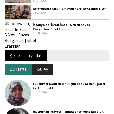
31.07.2026
Reformlarla Onarılamayan Yargı|Av.Semih Biten
04.08.2026
İspanya'da, İsrail İmzalı 5.Nesil Savaş
Rüzgarları|Sibel Erarslan..
03.08.2026
Çok okunan yazılar
Bu Hafta
Bu Ay
80 Sonrası Görülen Bir Düşün Kâbusa Dönüşmesi
AYTEN DURMUŞ
31.07.2026
müslüman "davetçi" olmaz önce. önce kul olur.