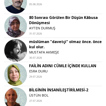
05.08.2026
80 Sonrası Görülen Bir Düşün Kâbusa
Dönüşmesi
AYTEN DURMUŞ
31.07.2026
müslüman "davetçi" olmaz önce. önce
kul olur.
MUSTAFA AKMEŞE
30.07.2026
FAİLİN ADINI CÜMLE İÇİNDE KULLAN
ESRA DURU
29.07.2026
BİLGİNİN İNSANİLEŞTİRİLMESİ-2
ÜSTÜN BOL
27.07.2026