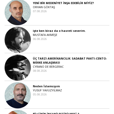
YENİ BİR MEDENİYET İNŞA EDEBİLİR MİYİZ?
ORHAN GÖKTAŞ
07.08.2026
işte ben biraz da o hasreti severim.
MUSTAFA AKMEŞE
06.08.2026
ÜÇ TARZI AMERİKANCILIK: SADABAT PAKTI-CENTO-
MEKKE ANLAŞMASI
CYRANO DE BERGERAC
08.08.2026
Neden İslamcıyım
YUSUF YAVUZYILMAZ
05.08.2026
BİLGİNİN İNSANİLEŞTİRİLMESİ-3