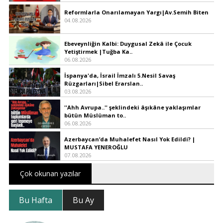
Reformlarla Onarılamayan Yargı|Av.Semih Biten
04.08.2026
Ebeveynliğin Kalbi: Duygusal Zekâ ile Çocuk
Yetiştirmek |Tuğba Ka..
06.08.2026
İspanya'da, İsrail İmzalı 5.Nesil Savaş
Rüzgarları|Sibel Erarslan..
03.08.2026
''Ahh Avrupa..'' şeklindeki âşıkâne yaklaşımlar
bütün Müslüman to..
06.08.2026
Azerbaycan’da Muhalefet Nasıl Yok Edildi? |
MUSTAFA YENEROĞLU
07.08.2026
Çok okunan yazılar
Bu Hafta
Bu Ay