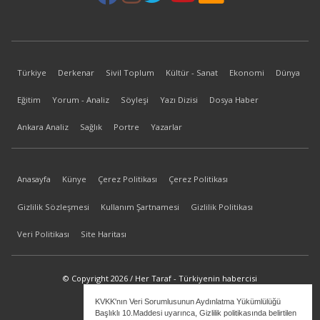
Türkiye
Derkenar
Sivil Toplum
Kültür - Sanat
Ekonomi
Dünya
Eğitim
Yorum - Analiz
Söyleşi
Yazı Dizisi
Dosya Haber
Ankara Analiz
Sağlık
Portre
Yazarlar
Anasayfa
Künye
Çerez Politikası
Çerez Politikası
Gizlilik Sözleşmesi
Kullanım Şartnamesi
Gizlilik Politikası
Veri Politikası
Site Haritası
© Copyright 2026 / Her Taraf - Türkiyenin habercisi
KVKK'nın Veri Sorumlusunun Aydınlatma Yükümlülüğü
bilgi@hertaraf.com
Başlıklı 10.Maddesi uyarınca, Gizlilik politikasında belirtilen