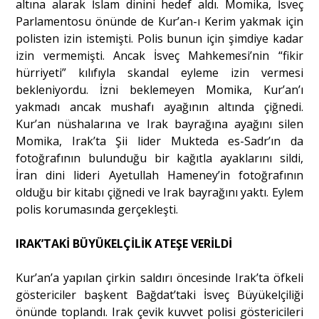
altına alarak İslam dinini hedef aldı. Momika, İsveç
Parlamentosu önünde de Kur’an-ı Kerim yakmak için
polisten izin istemişti. Polis bunun için şimdiye kadar
Portre
izin vermemişti. Ancak İsveç Mahkemesi’nin “fikir
hürriyeti” kılıfıyla skandal eyleme izin vermesi
Yazarlar
bekleniyordu. İzni beklemeyen Momika, Kur’an’ı
yakmadı ancak mushafı ayağının altında çiğnedi.
Kur’an nüshalarına ve Irak bayrağına ayağını silen
Momika, Irak’ta Şii lider Mukteda es-Sadr’ın da
fotoğrafının bulunduğu bir kağıtla ayaklarını sildi,
Eğitim
İran dini lideri Ayetullah Hameney’in fotoğrafının
olduğu bir kitabı çiğnedi ve Irak bayrağını yaktı. Eylem
Dosya Haber
polis korumasında gerçekleşti.
Ankara Analiz
IRAK’TAKİ BÜYÜKELÇİLİK ATEŞE VERİLDİ
Sağlık
Kur’an’a yapılan çirkin saldırı öncesinde Irak’ta öfkeli
göstericiler başkent Bağdat’taki İsveç Büyükelçiliği
önünde toplandı. Irak çevik kuvvet polisi göstericileri