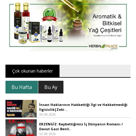
Çok okunan haberler
Bu Hafta
Bu Ay
İnsan Haklarının Hakkettiği İlgi ve Hakketmediği
İlgisizlik|Zeki ..
06.08.2026
ERZENGİZ: Kaybettiğimiz İç Dünyanın Romanı /
Davut Gazi Benli..
02.08.2026