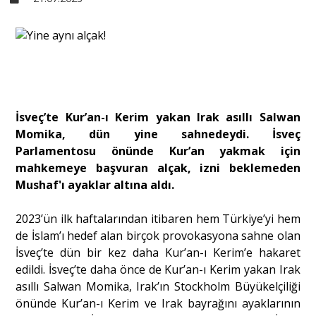
Sivil Toplum
Kültür - Sanat
İsveç’te Kur’an-ı Kerim yakan Irak asıllı Salwan
Ekonomi
Momika, dün yine sahnedeydi. İsveç
Parlamentosu önünde Kur’an yakmak için
mahkemeye başvuran alçak, izni beklemeden
Dünya
Mushaf'ı ayaklar altına aldı.
2023’ün ilk haftalarından itibaren hem Türkiye’yi hem
Yorum - Analiz
de İslam’ı hedef alan birçok provokasyona sahne olan
İsveç’te dün bir kez daha Kur’an-ı Kerim’e hakaret
Söyleşi
edildi. İsveç’te daha önce de Kur’an-ı Kerim yakan Irak
asıllı Salwan Momika, Irak’ın Stockholm Büyükelçiliği
önünde Kur’an-ı Kerim ve Irak bayrağını ayaklarının
Yazı Dizisi