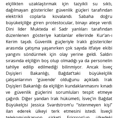
elçilikten uzaklaştırmak için tazyikli su sıktı,
dağılmayan göstericiler güvenlik güçleri tarafından
elektrikli coplarla kovalandı. Sabaha doğru
büyükelçiliğe giren protestocular, binayı ateşe verdi.
Dini lider Mukteda el Sadr yanlıları tarafından
düzenlenen gösteriye katılanlar ellerinde Kur’an-ı
Kerim taşıdı. Güvenlik güçleriyle Iraklı göstericiler
arasında çatışma yaşanırken çok sayıda itfaiye ekibi
yangını söndürmek için olay yerine geldi. Saldırı
sırasında elçiliğin boş olup olmadığı ya da personelin
tahliye edilip edilmediği bilinmiyor. Ancak İsveç
Dışişleri Bakanlığı, Bağdat’taki büyükelçilik
çalışanlarının ‘güvende’ olduğunu açıkladı. Irak
Dışişleri Bakanlığı da elçiliğin kundaklanmasını kınadı
ve güvenlik güçlerini sorumluları tespit etmeye
çağırdı. Diğer yandan Irak hükümeti, İsveç’in Bağdat
Büyükelçisi Jessica Svardstrom’u “istenmeyen kişi”
ilan ederek ülkeyi terk etmesini istedi. İsveçli
telekomünikasyon şirketi Ericsson’un ülkedeki