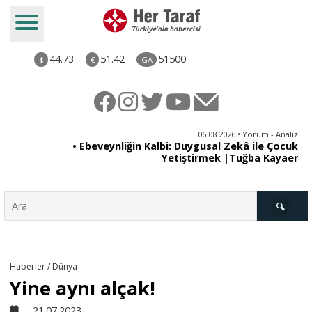
44.73
51.42
51500
$
€
GA
ya
06.08.2026 • Yorum - Analiz
rı
• Ebeveynliğin Kalbi: Duygusal Zekâ ile Çocuk
Yetiştirmek |Tuğba Kayaer
Türkiye
Haberler / Dünya
Yine aynı alçak!
Derkenar
21.07.2023