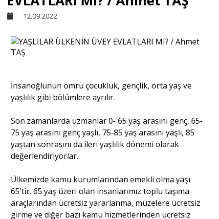
EVLATLARI MI? / Ahmet TAŞ
12.09.2022
Sivil Toplum
Kültür - Sanat
İnsanoğlunun ömrü çocukluk, gençlik, orta yaş ve
Ekonomi
yaşlılık gibi bölümlere ayrılır.
Dünya
Son zamanlarda uzmanlar 0- 65 yaş arasını genç, 65-
75 yaş arasını genç yaşlı, 75-85 yaş arasını yaşlı, 85
yaştan sonrasını da ileri yaşlılık dönemi olarak
Yorum - Analiz
değerlendiriyorlar.
Ülkemizde kamu kurumlarından emekli olma yaşı
Söyleşi
65'tir. 65 yaş üzeri olan insanlarımız toplu taşıma
araçlarından ücretsiz yararlanma, müzelere ücretsiz
girme ve diğer bazı kamu hizmetlerinden ücretsiz
Yazı Dizisi