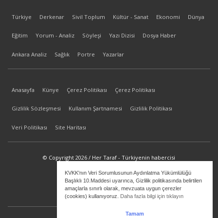
Türkiye
Derkenar
Sivil Toplum
Kültür - Sanat
Ekonomi
Dünya
Eğitim
Yorum - Analiz
Söyleşi
Yazı Dizisi
Dosya Haber
Ankara Analiz
Sağlık
Portre
Yazarlar
Anasayfa
Künye
Çerez Politikası
Çerez Politikası
Gizlilik Sözleşmesi
Kullanım Şartnamesi
Gizlilik Politikası
Veri Politikası
Site Haritası
© Copyright 2026 / Her Taraf - Türkiyenin habercisi
KVKK'nın Veri Sorumlusunun Aydınlatma Yükümlülüğü
bilgi@hertaraf.com
Başlıklı 10.Maddesi uyarınca, Gizlilik politikasında belirtilen
amaçlarla sınırlı olarak, mevzuata uygun çerezler
(cookies) kullanıyoruz.
Daha fazla bilgi için tıklayın
Tamam
ilkizMedya