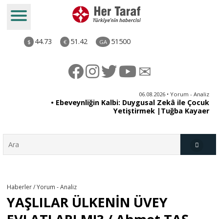
44.73
51.42
51500
$
€
GA
ya
06.08.2026 • Yorum - Analiz
rı
• Ebeveynliğin Kalbi: Duygusal Zekâ ile Çocuk
Yetiştirmek |Tuğba Kayaer
Türkiye
Haberler / Yorum - Analiz
YAŞLILAR ÜLKENİN ÜVEY
Derkenar