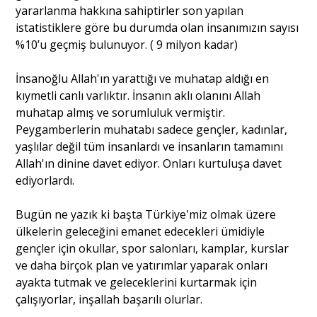
yararlanma hakkına sahiptirler son yapılan
istatistiklere göre bu durumda olan insanımızın sayısı
Portre
%10’u geçmiş bulunuyor. ( 9 milyon kadar)
İnsanoğlu Allah'ın yarattığı ve muhatap aldığı en
Yazarlar
kıymetli canlı varlıktır. İnsanın aklı olanını Allah
muhatap almış ve sorumluluk vermiştir.
Peygamberlerin muhatabı sadece gençler, kadınlar,
yaşlılar değil tüm insanlardı ve insanların tamamını
Allah'ın dinine davet ediyor. Onları kurtuluşa davet
Eğitim
ediyorlardı.
Dosya Haber
Bugün ne yazık ki başta Türkiye'miz olmak üzere
ülkelerin geleceğini emanet edecekleri ümidiyle
Ankara Analiz
gençler için okullar, spor salonları, kamplar, kurslar
ve daha birçok plan ve yatırımlar yaparak onları
Sağlık
ayakta tutmak ve geleceklerini kurtarmak için
çalışıyorlar, inşallah başarılı olurlar.