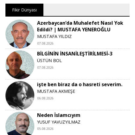
Fikir Dünyası
Azerbaycan’da Muhalefet Nasıl Yok
Edildi? | MUSTAFA YENEROĞLU
MUSTAFA YILDIZ
07.08.2026
BİLGİNİN İNSANİLEŞTİRİLMESİ-3
ÜSTÜN BOL
07.08.2026
işte ben biraz da o hasreti severim.
MUSTAFA AKMEŞE
06.08.2026
Neden İslamcıyım
YUSUF YAVUZYILMAZ
05.08.2026