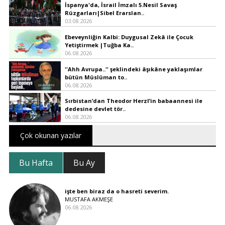
İspanya'da, İsrail İmzalı 5.Nesil Savaş
Rüzgarları|Sibel Erarslan..
03.08.2026
Ebeveynliğin Kalbi: Duygusal Zekâ ile Çocuk
Yetiştirmek |Tuğba Ka..
06.08.2026
''Ahh Avrupa..'' şeklindeki âşıkâne yaklaşımlar
bütün Müslüman to..
06.08.2026
Sırbistan’dan Theodor Herzl’in babaannesi ile
dedesine devlet tör..
06.08.2026
Çok okunan yazılar
Bu Hafta
Bu Ay
işte ben biraz da o hasreti severim.
MUSTAFA AKMEŞE
06.08.2026