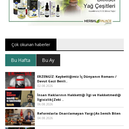
Çok okunan haberler
Bu Hafta
Bu Ay
ERZENGİZ: Kaybettiğimiz İç Dünyanın Romanı /
Davut Gazi Benli..
02.08.2026
İnsan Haklarının Hakkettiği İlgi ve Hakketmediği
İlgisizlik|Zeki ..
06.08.2026
Reformlarla Onarılamayan Yargı|Av.Semih Biten
04.08.2026