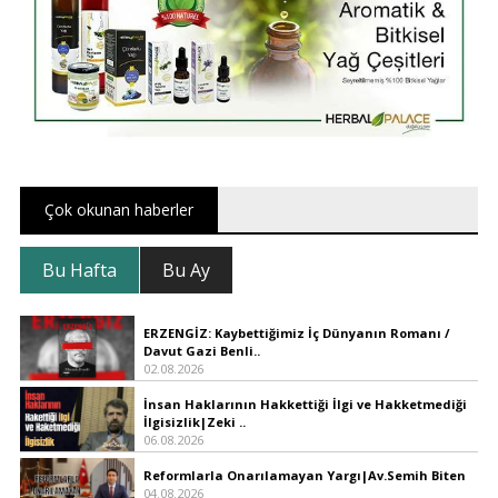
Çok okunan haberler
Bu Hafta
Bu Ay
ERZENGİZ: Kaybettiğimiz İç Dünyanın Romanı /
Davut Gazi Benli..
02.08.2026
İnsan Haklarının Hakkettiği İlgi ve Hakketmediği
İlgisizlik|Zeki ..
06.08.2026
Reformlarla Onarılamayan Yargı|Av.Semih Biten
04.08.2026