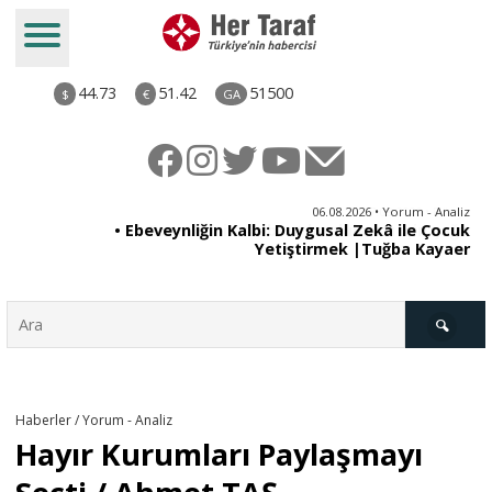
44.73
51.42
51500
$
€
GA
ya
06.08.2026 • Yorum - Analiz
rı
• Ebeveynliğin Kalbi: Duygusal Zekâ ile Çocuk
Yetiştirmek |Tuğba Kayaer
Türkiye
Haberler / Yorum - Analiz
Hayır Kurumları Paylaşmayı
Derkenar