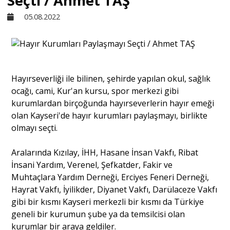
Seçti / Ahmet TAŞ
05.08.2022
Sivil Toplum
Kültür - Sanat
Hayırseverliği ile bilinen, şehirde yapılan okul, sağlık
ocağı, cami, Kur'an kursu, spor merkezi gibi
Ekonomi
kurumlardan birçoğunda hayırseverlerin hayır emeği
olan Kayseri'de hayır kurumları paylaşmayı, birlikte
Dünya
olmayı seçti.
Aralarında Kızılay, İHH, Hasane İnsan Vakfı, Ribat
Yorum - Analiz
İnsani Yardım, Verenel, Şefkatder, Fakir ve
Muhtaçlara Yardım Derneği, Erciyes Feneri Derneği,
Hayrat Vakfı, İyilikder, Diyanet Vakfı, Darülaceze Vakfı
Söyleşi
gibi bir kısmı Kayseri merkezli bir kısmı da Türkiye
geneli bir kurumun şube ya da temsilcisi olan
Yazı Dizisi
kurumlar bir araya geldiler.