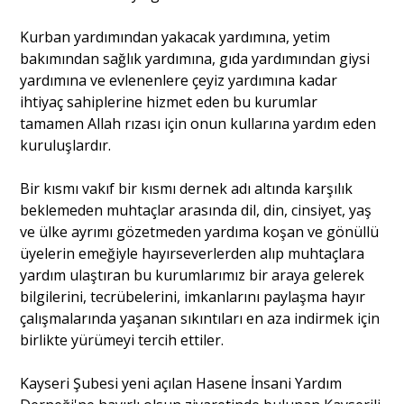
Kurban yardımından yakacak yardımına, yetim
Portre
bakımından sağlık yardımına, gıda yardımından giysi
yardımına ve evlenenlere çeyiz yardımına kadar
ihtiyaç sahiplerine hizmet eden bu kurumlar
Yazarlar
tamamen Allah rızası için onun kullarına yardım eden
kuruluşlardır.
Bir kısmı vakıf bir kısmı dernek adı altında karşılık
beklemeden muhtaçlar arasında dil, din, cinsiyet, yaş
Eğitim
ve ülke ayrımı gözetmeden yardıma koşan ve gönüllü
üyelerin emeğiyle hayırseverlerden alıp muhtaçlara
Dosya Haber
yardım ulaştıran bu kurumlarımız bir araya gelerek
bilgilerini, tecrübelerini, imkanlarını paylaşma hayır
Ankara Analiz
çalışmalarında yaşanan sıkıntıları en aza indirmek için
birlikte yürümeyi tercih ettiler.
Sağlık
Kayseri Şubesi yeni açılan Hasene İnsani Yardım