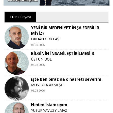
Fikir Dünyası
YENİ BİR MEDENİYET İNŞA EDEBİLİR
MİYİZ?
ORHAN GÖKTAŞ
07.08.2026
BİLGİNİN İNSANİLEŞTİRİLMESİ-3
ÜSTÜN BOL
07.08.2026
işte ben biraz da o hasreti severim.
MUSTAFA AKMEŞE
06.08.2026
Neden İslamcıyım
YUSUF YAVUZYILMAZ