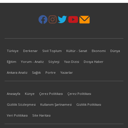
Türkiye
Derkenar
Sivil Toplum
Kültür - Sanat
Ekonomi
Dünya
Eğitim
Yorum - Analiz
Söyleşi
Yazı Dizisi
Dosya Haber
Ankara Analiz
Sağlık
Portre
Yazarlar
Anasayfa
Künye
Çerez Politikası
Çerez Politikası
Gizlilik Sözleşmesi
Kullanım Şartnamesi
Gizlilik Politikası
Veri Politikası
Site Haritası