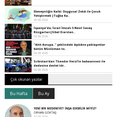
Ebeveynliğin Kalbi: Duygusal Zekâ ile Çocuk
Yetiştirmek |Tuğba Ka..
06.08.2026
İspanya'da, İsrail İmzalı 5.Nesil Savaş
Rüzgarları|Sibel Erarslan..
03.08.2026
''Ahh Avrupa..'' şeklindeki âşıkâne yaklaşımlar
bütün Müslüman to..
06.08.2026
Sırbistan’dan Theodor Herzl’in babaannesi ile
dedesine devlet tör..
06.08.2026
Çok okunan yazılar
Bu Hafta
Bu Ay
YENİ BİR MEDENİYET İNŞA EDEBİLİR MİYİZ?
ORHAN GÖKTAŞ
07.08.2026